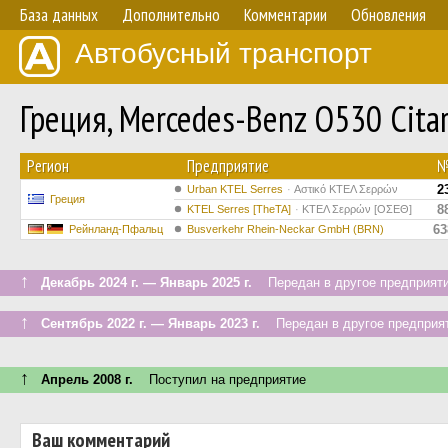
База данных
Дополнительно
Комментарии
Обновления
Автобусный транспорт
Греция, Mercedes-Benz O530 Citar
Регион
Предприятие
2
Urban KTEL Serres
Αστικό ΚΤΕΛ Σερρών
Греция
8
KTEL Serres [TheTA]
ΚΤΕΛ Σερρών [ΟΣΕΘ]
63
Рейнланд-Пфальц
Busverkehr Rhein-Neckar GmbH (BRN)
↑
Декабрь 2024 г. — Январь 2025 г.
Передан в другое предприяти
↑
Сентябрь 2022 г. — Январь 2023 г.
Передан в другое предприят
↑
Апрель 2008 г.
Поступил на предприятие
Ваш комментарий