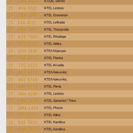
23
PMX-4084
KTEAL Serres
23
MYA-9301
KTEL Lesbos
23
PNA-5950
ΚΤΕL Grevenon
23
EYA-4102
KTEL Lefkada
23
HNA-7662
KTEL Thesprotia
23
KOE-5953
KTEL Rhodope
23
YZZ-1516
KΤΕL Αttika
23
KYH-5898
ΚΤΕΛ Κέρκυρα
23
PAB-6919
KTEL Florina
23
TPZ-6523
KTEL Arcadia
23
AKH-6520
ΚΤΕΛ Λακωνίας
23
AKE-6760
ΚΤΕΛ Λακωνίας
23
KNH-8223
KTEL Pieria
23
HAH-9240
KTEL Lesbos
23
EMA-1843
KTEL Santorini / Thira
23
AMA-1454
ΚΤΕL Phocis
23
KIE-5055
KTEL Kilkis
23
KAE-3650
ΚΤΕL Karditsa
23
KAM-2623
ΚΤΕL Karditsa