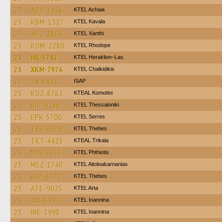
23
AZH-1456
KTEL Achaia
23
KBM-1327
KTEL Kavala
23
AHZ-2868
KTEL Xanthi
23
KOM-2280
KTEL Rhodope
23
HK-3742
KTEL Heraklion–Las.
23
XKM-7976
ΚΤΕL Chalkidikis
23
YN-8423
ISAP
23
KOZ-8762
KTEAL Komotini
23
NIP-9266
KTEL Thessaloniki
23
EPK-5700
KTEL Serres
23
TKT-6300
KTEL Thebes
23
TKT-4423
KTEAL Trikala
23
MIN-5353
ΚΤΕL Phthiotis
23
MEZ-1740
KTEL Aitoloakarnanias
23
BIM-6770
KTEL Thebes
23
ATE-9025
KTEL Arta
23
INK-6595
KTEL Ioannina
23
INE-1998
KTEL Ioannina