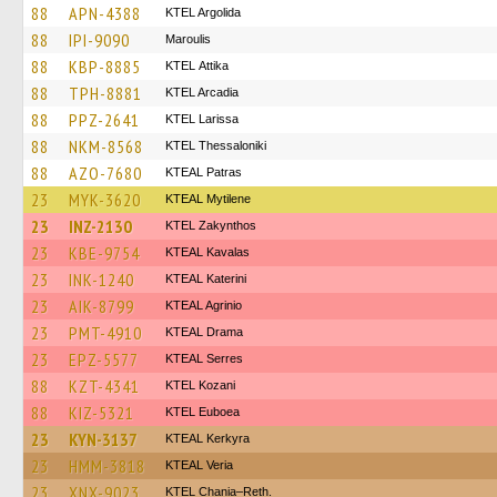
88
APN-4388
KTEL Argolida
88
IPI-9090
Maroulis
88
KBP-8885
KΤΕL Αttika
88
TPH-8881
KTEL Arcadia
88
PPZ-2641
KTEL Larissa
88
NKM-8568
KTEL Thessaloniki
88
AZO-7680
KTEAL Patras
23
MYK-3620
KTEAL Mytilene
23
INZ-2130
KTEL Zakynthos
23
KBE-9754
KTEAL Kavalas
23
INK-1240
KTEAL Katerini
23
AIK-8799
KTEAL Agrinio
23
PMT-4910
KTEAL Drama
23
EPZ-5577
KTEAL Serres
88
KZT-4341
ΚΤΕL Kozani
88
KIZ-5321
ΚΤΕL Euboea
23
KYN-3137
KTEAL Kerkyra
23
HMM-3818
KTEAL Veria
23
XNX-9023
KTEL Chania–Reth.