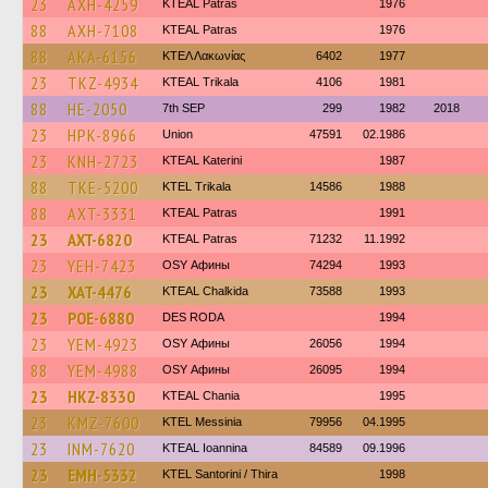
23
AXH-4259
KTEAL Patras
1976
88
AXH-7108
KTEAL Patras
1976
88
AKA-6156
ΚΤΕΛ Λακωνίας
6402
1977
23
TKZ-4934
KTEAL Trikala
4106
1981
88
HE-2050
7th SEP
299
1982
2018
23
HPK-8966
Union
47591
02.1986
23
KNH-2723
KTEAL Katerini
1987
88
TKE-5200
ΚΤΕL Τrikala
14586
1988
88
AXT-3331
KTEAL Patras
1991
23
AXT-6820
KTEAL Patras
71232
11.1992
23
YEH-7423
OSY Афины
74294
1993
23
XAT-4476
KTEAL Chalkida
73588
1993
23
POE-6880
DES RODA
1994
23
YEM-4923
OSY Афины
26056
1994
88
YEM-4988
OSY Афины
26095
1994
23
HKZ-8330
KTEAL Chania
1995
23
KMZ-7600
KTEL Messinia
79956
04.1995
23
INM-7620
KTEAL Ioannina
84589
09.1996
23
EMH-5332
KTEL Santorini / Thira
1998