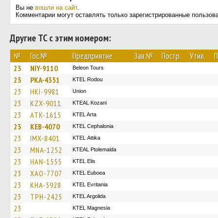
Вы не
вошли на сайт
.
Комментарии могут оставлять только зарегистрированные пользов
Другие ТС с этим номером:
№
Гос.№
Предприятие
Зав.№
Постр.
Утил.
П
23
NIY-9110
Beleon Tours
23
PKA-4351
ΚΤΕL Rodou
23
HKI-9981
Union
23
KZX-9011
KTEAL Kozani
23
ATK-1615
KTEL Arta
23
KEB-4070
KTEL Cephalonia
23
IMX-8401
KΤΕL Αttika
23
MNA-1252
KTEAL Ptolemaida
23
HAN-1555
KTEL Elis
23
XAO-7707
ΚΤΕL Euboea
23
KHA-5928
ΚΤΕL Evritania
23
TPH-2425
KTEL Argolida
23
ΚΤΕL Magnesia