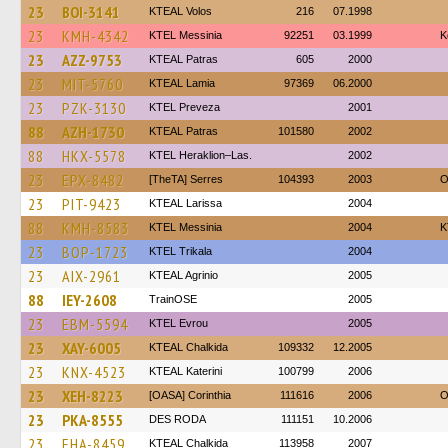
23
BOI-3141
KTEAL Volos
216
07.1998
23
KMH-4342
KTEL Messinia
92251
03.1999
Κ
23
AZZ-9753
KTEAL Patras
605
2000
23
MIT-5760
KTEAL Lamia
97369
06.2000
23
PZK-3130
KTEL Preveza
2001
88
AZH-1730
KTEAL Patras
101580
2002
88
HKX-5578
KTEL Heraklion–Las.
2002
23
EPX-8482
[TheTA] Serres
104393
2003
O
23
PIT-9423
KTEAL Larissa
2004
88
KMH-8583
KTEL Messinia
2004
Κ
23
BOP-1723
ΚΤΕL Τrikala
2004
23
AIX-2961
KTEAL Agrinio
2005
88
IEY-2608
TrainΟSE
2005
23
EBM-5594
KTEL Evrou
2005
23
XAY-6005
KTEAL Chalkida
109332
12.2005
23
KNX-4523
KTEAL Katerini
100799
2006
23
XEH-8223
[OASA] Corinthia
111616
2006
O
23
PKA-8555
DES RODA
111151
10.2006
23
EHA-8459
KTEAL Chalkida
113958
2007