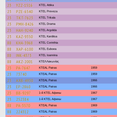
23
YZZ-1516
KΤΕL Αttika
23
PZE-6540
KTEL Preveza
23
TKT-7623
ΚΤΕL Τrikala
23
PMH-8426
KTEL Drama
23
HAH-9240
KTEL Argolida
23
KAZ-9350
ΚΤΕL Karditsa
88
KHA-3968
KTEL Corinthia
88
XAP-6100
ΚΤΕL Euboea
88
INK-4373
KTEL Ioannina
88
AKZ-2001
ΚΤΕΛ Λακωνίας
23
PA-7647
KTEAL Patras
1959
23
73740
KTEAL Patras
1959
23
AXB-4930
KTEAL Patras
1966
23
EP-2860
KTEAL Patras
1966
23
BB-9297
1-й KTEL Афины
1967
23
252384
1-й KTEL Афины
1967
88
PA-3570
KTEAL Patras
1969
88
224312
KTEAL Patras
1969