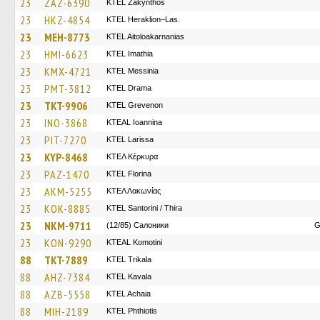
23
ZAZ-6390
KTEL Zakynthos
23
HKZ-4854
KTEL Heraklion–Las.
23
MEH-8773
KTEL Aitoloakarnanias
23
HMI-6623
KTEL Imathia
23
KMX-4721
KTEL Messinia
23
PMT-3812
KTEL Drama
23
TKT-9906
ΚΤΕL Grevenon
23
INO-3868
KTEAL Ioannina
23
PIT-7270
KTEL Larissa
23
KYP-8468
ΚΤΕΛ Κέρκυρα
23
PAZ-1470
KTEL Florina
23
AKM-5255
ΚΤΕΛ Λακωνίας
23
KOK-8885
KTEL Santorini / Thira
23
NKM-9711
(12/85) Салоники
G
23
KON-9290
KTEAL Komotini
88
TKT-7889
ΚΤΕL Τrikala
88
AHZ-7384
KTEL Kavala
88
AZB-5558
KTEL Achaia
88
MIH-2189
ΚΤΕL Phthiotis