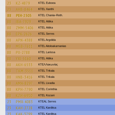
23
KZ-4879
ΚΤΕL Euboea
23
AHB-8464
KTEL Xanthi
88
PEH-2503
KTEL Chania–Reth.
88
IBA-7929
KΤΕL Αttika
88
ZMM-5406
KΤΕL Αttika
88
EPK-2626
KTEL Serres
88
APN-4388
KTEL Argolida
88
MEB-7611
KTEL Aitoloakarnanias
88
PII-2788
KTEL Larissa
88
YXI-5160
KΤΕL Αttika
88
AKH-6533
ΚΤΕΛ Λακωνίας
88
TKM-3511
ΚΤΕL Τrikala
88
HNB-3416
ΚΤΕL Τrikala
88
AMA-8297
KTEL Livadia
88
KPH-7790
KTEL Corinthia
88
KZH-6910
ΚΤΕL Kozani
23
PMX-4083
KTEAL Serres
23
KAH-2728
ΚΤΕL Karditsa
23
KAK-3799
ΚΤΕL Karditsa