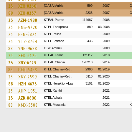
23
XEH-8260
[ΟΑΣΑ] Αttikis
599
2007
O
88
XEH-8237
[ΟΑΣΑ] Αttikis
2233
2007
O
23
AZM-1988
KTEAL Patras
114687
2008
23
HNB-9720
KTEL Thesprotia
889
03.2008
23
EEN-6823
KTEL Pellas
2009
23
YTZ-8764
KTEL Lefkada
436
2009
88
YNN-9688
OSY Афины
2009
23
XEK-6125
KTEAL Lamia
121117
2010
23
XNY-6423
KTEAL Chania
128210
2014
88
PEN-6488
KTEL Chania–Reth.
2996
01.2019
23
XNY-2599
KTEL Chania–Reth.
3110
01.2020
88
HZH-4673
KTEL Heraklion–Las.
3101
01.2020
23
AHP-1951
KTEL Xanthi
2021
23
AZK-8600
KTEL Achaia
2021
88
KMX-5588
KTEL Messinia
2022
Κ