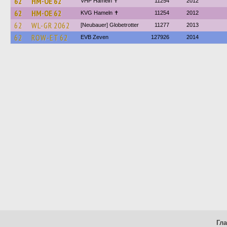
62
HM-OE 62
VHP Hameln ✝
11254
2012
62
HM-OE 62
KVG Hameln ✝
11254
2012
62
WL-GR 2062
[Neubauer] Globetrotter
11277
2013
62
ROW-ET 62
EVB Zeven
127926
2014
Гл