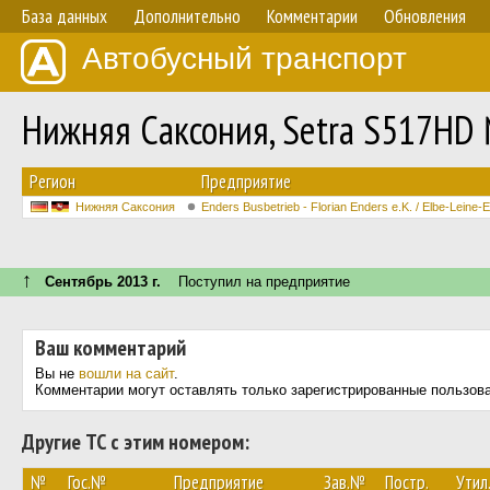
База данных
Дополнительно
Комментарии
Обновления
Автобусный транспорт
Нижняя Саксония, Setra S517HD
Регион
Предприятие
Нижняя Саксония
Enders Busbetrieb - Florian Enders e.K. / Elbe-Lein
↑
Сентябрь 2013 г.
Поступил на предприятие
Ваш комментарий
Вы не
вошли на сайт
.
Комментарии могут оставлять только зарегистрированные пользов
Другие ТС с этим номером:
№
Гос.№
Предприятие
Зав.№
Постр.
Утил