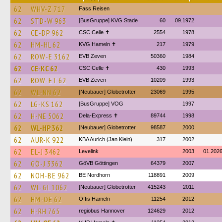
62
WHV-Z 717
Fass Reisen
62
STD-W 963
[BusGruppe] KVG Stade
60
09.1972
62
CE-DP 962
CSC Celle ✝
2554
1978
62
HM-HL 62
KVG Hameln ✝
217
1979
62
ROW-E 3162
EVB Zeven
50360
1984
62
CE-KC 62
CSC Celle ✝
430
1993
62
ROW-ET 62
EVB Zeven
10209
1993
62
WL-NN 62
[Neubauer] Globetrotter
23069
1995
62
LG-KS 162
[BusGruppe] VOG
1997
62
H-NE 5062
Dela-Express ✝
89744
1998
62
WL-HP 362
[Neubauer] Globetrotter
98587
2000
62
AUR-K 922
KBA Aurich (Jan Klein)
317
2002
62
EL-J 3462
Levelink
2003
01.202
62
GÖ-J 3362
GöVB Göttingen
64379
2007
62
NOH-BE 962
BE Nordhorn
118891
2009
62
WL-GL 1062
[Neubauer] Globetrotter
415243
2011
62
HM-OE 62
Öffis Hameln
11254
2012
62
H-RH 765
regiobus Hannover
124629
2012