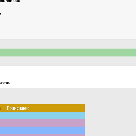
Rauhankatu
а
атели.
.
Примечание