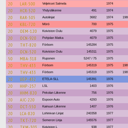
20
LAR-500
Veljekset Salmela
1974
20
HCR-520
Yhdysliikenne
491
1974
20
RAR-505
Autolinjat
3682
1974
198
20
KBL-720
Mörö
700
1975
20
OEM-120
Koiviston Oulu
4079
1975
20
OCN-920
Pohjolan Matka
4079
1975
20
THT-820
Förbom
145284
1975
20
OCN-520
Koiviston Oulu
145311
1975
50
MBA-318
Ruponen
5247 / 75
1975
20
THV-433
Förbom
145319
1975
198
20
THV-433
Förbom
145319
1975
198
20
UEP-432
ETELA-SLL
145391
1976
20
HHP-257
LSL
1403
1976
20
HHM-820
Pekolan Liikenne
756
1976
20
AJC-220
Espoon Auto
4293
1976
50
OCT-550
Kainuun Liikenne
1407
1976
20
LCA-820
Lohinivan Linjat
240358
1977
20
TKT-720
Someron Linja
145576
1977
20
TKM-303
Koiviston L
938
1977