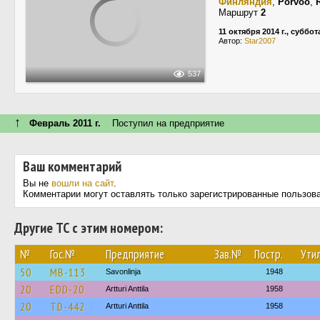
Финляндия
,
Porvoo
,
Маршрут
2
11 октября 2014 г., суббот
Автор:
Star2007
537
↑
Февраль 2011 г.
Поступил на предприятие
Ваш комментарий
Вы не
вошли на сайт
.
Комментарии могут оставлять только зарегистрированные пользов
Другие ТС с этим номером:
№
Гос.№
Предприятие
Зав.№
Постр.
Утил
50
MB-113
Savonlinja
1948
20
EDD-20
Artturi Anttila
1958
20
TD-442
Artturi Anttila
1958