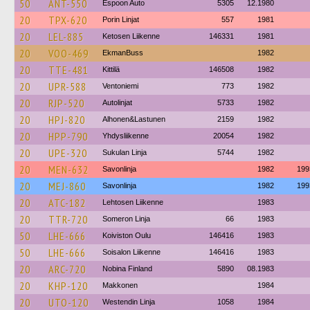
50
ANT-550
Espoon Auto
5305
12.1980
20
TPX-620
Porin Linjat
557
1981
20
LEL-885
Ketosen Liikenne
146331
1981
20
VOO-469
EkmanBuss
1982
20
TTE-481
Kittilä
146508
1982
20
UPR-588
Ventoniemi
773
1982
20
RJP-520
Autolinjat
5733
1982
20
HPJ-820
Alhonen&Lastunen
2159
1982
20
HPP-790
Yhdysliikenne
20054
1982
20
UPE-320
Sukulan Linja
5744
1982
20
MEN-632
Savonlinja
1982
199
20
MEJ-860
Savonlinja
1982
199
20
ATC-182
Lehtosen Liikenne
1983
20
TTR-720
Someron Linja
66
1983
50
LHE-666
Koiviston Oulu
146416
1983
50
LHE-666
Soisalon Liikenne
146416
1983
20
ARC-720
Nobina Finland
5890
08.1983
20
KHP-120
Makkonen
1984
20
UTO-120
Westendin Linja
1058
1984