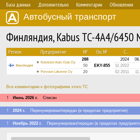
База данных
Дополнительно
Комментарии
Обновления
Автобусный транспорт
Финляндия, Kabus TC-4A4/6450
Регион
Предприятие
№
Гос.№
С...
288
2024
06
Koiviston Auto Oulu Oy
50
EKY-855
11.2022
Финляндия
20
02.2011
11
Porvoon Liikenne Oy
Все комментарии к фотографиям этого ТС
↑
Июнь 2026 г.
Списан
↑
2024 г.
Перенумерован/передан (в пределах предприятия)
↑
Ноябрь 2022 г.
Перенумерован/передан (в пределах предприяти