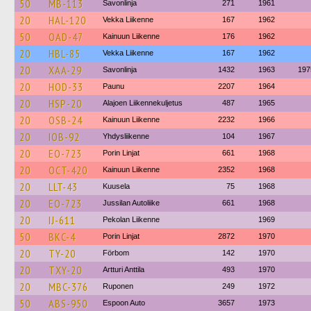
50
MB-113
Savonlinja
271
1961
20
HAL-120
Vekka Liikenne
167
1962
50
OAD-47
Kainuun Liikenne
176
1962
20
HBL-85
Vekka Liikenne
167
1962
20
XAA-29
Savonlinja
1432
1963
197
20
HOD-33
Paunu
2207
1964
20
HSP-20
Alajoen Liikennekuljetus
487
1965
20
OSB-24
Kainuun Liikenne
2232
1966
20
IOB-92
Yhdysliikenne
104
1967
20
EO-723
Porin Linjat
661
1968
20
OCT-420
Kainuun Liikenne
2352
1968
20
LLT-43
Kuusela
75
1968
20
EO-723
Jussilan Autoliike
661
1968
20
IJ-611
Pekolan Liikenne
1969
50
BKC-4
Porin Linjat
2872
1970
20
TY-20
Förbom
142
1970
20
TXY-20
Artturi Anttila
493
1970
20
MBC-376
Ruponen
249
1972
50
ABS-950
Espoon Auto
3657
1973