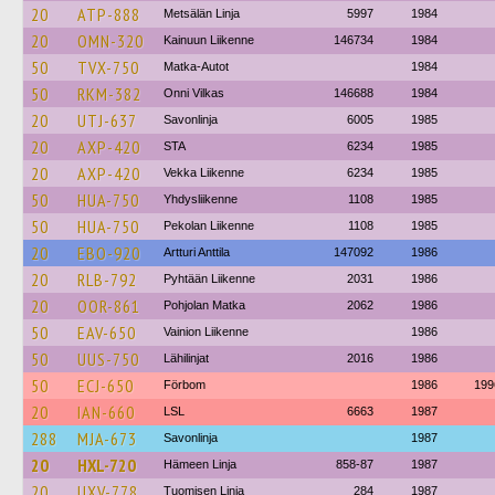
20
ATP-888
Metsälän Linja
5997
1984
20
OMN-320
Kainuun Liikenne
146734
1984
50
TVX-750
Matka-Autot
1984
50
RKM-382
Onni Vilkas
146688
1984
20
UTJ-637
Savonlinja
6005
1985
20
AXP-420
STA
6234
1985
20
AXP-420
Vekka Liikenne
6234
1985
50
HUA-750
Yhdysliikenne
1108
1985
50
HUA-750
Pekolan Liikenne
1108
1985
20
EBO-920
Artturi Anttila
147092
1986
20
RLB-792
Pyhtään Liikenne
2031
1986
20
OOR-861
Pohjolan Matka
2062
1986
50
EAV-650
Vainion Liikenne
1986
50
UUS-750
Lähilinjat
2016
1986
50
ECJ-650
Förbom
1986
199
20
IAN-660
LSL
6663
1987
288
MJA-673
Savonlinja
1987
20
HXL-720
Hämeen Linja
858-87
1987
20
UXV-778
Tuomisen Linja
284
1987