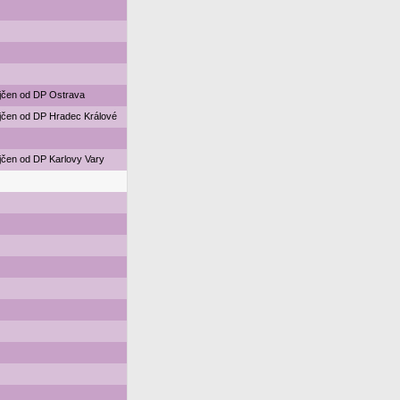
jčen od DP Ostrava
jčen od DP Hradec Králové
jčen od DP Karlovy Vary