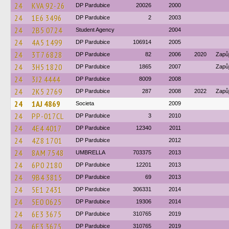
24
KVA 92-26
DP Pardubice
20026
2000
24
1E6 3496
DP Pardubice
2
2003
24
2B5 0724
Student Agency
2004
24
4A5 1499
DP Pardubice
106914
2005
24
3T7 6828
DP Pardubice
82
2006
2020
Zapů
24
3H5 1820
DP Pardubice
1865
2007
Zapů
24
3J2 4444
DP Pardubice
8009
2008
24
2K5 2769
DP Pardubice
287
2008
2022
Zapů
24
1AJ 4869
Societa
2009
24
PP-017CL
DP Pardubice
3
2010
24
4E4 4017
DP Pardubice
12340
2011
24
4Z8 1701
DP Pardubice
2012
24
8AM 7548
UMBRELLA
703375
2013
24
6P0 2180
DP Pardubice
12201
2013
24
9B4 3815
DP Pardubice
69
2013
24
5E1 2431
DP Pardubice
306331
2014
24
5E0 0625
DP Pardubice
19306
2014
24
6E3 3675
DP Pardubice
310765
2019
24
6E3 3675
DP Pardubice
310765
2019