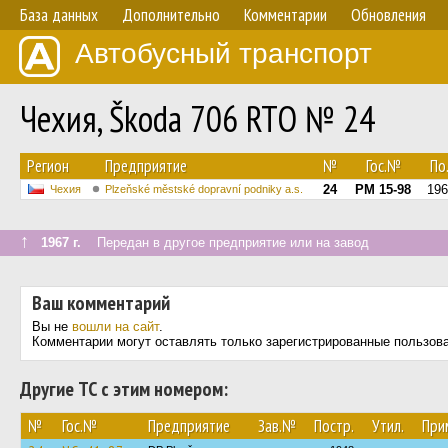
База данных
Дополнительно
Комментарии
Обновления
Автобусный транспорт
Чехия, Škoda 706 RTO № 24
Регион
Предприятие
№
Гос.№
По.
24
PM 15-98
196
Чехия
Plzeňské městské dopravní podniky a.s.
↑
1967 г.
Передан в другое предприятие или на завод
Ваш комментарий
Вы не
вошли на сайт
.
Комментарии могут оставлять только зарегистрированные пользов
Другие ТС с этим номером:
№
Гос.№
Предприятие
Зав.№
Постр.
Утил.
При