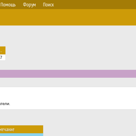
Помощь
Форум
Поиск
..
7
атели.
мечание