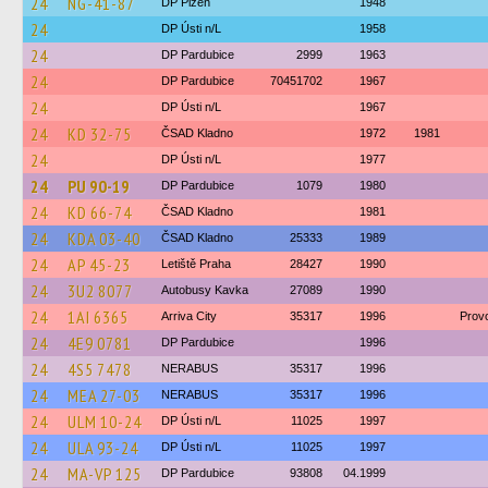
24
NG-41-87
DP Plzeň
1948
24
DP Ústi n/L
1958
24
DP Pardubice
2999
1963
24
DP Pardubice
70451702
1967
24
DP Ústi n/L
1967
24
KD 32-75
ČSAD Kladno
1972
1981
24
DP Ústi n/L
1977
24
PU 90-19
DP Pardubice
1079
1980
24
KD 66-74
ČSAD Kladno
1981
24
KDA 03-40
ČSAD Kladno
25333
1989
24
AP 45-23
Letiště Praha
28427
1990
24
3U2 8077
Autobusy Kavka
27089
1990
24
1AI 6365
Arriva City
35317
1996
Prov
24
4E9 0781
DP Pardubice
1996
24
4S5 7478
NERABUS
35317
1996
24
MEA 27-03
NERABUS
35317
1996
24
ULM 10-24
DP Ústi n/L
11025
1997
24
ULA 93-24
DP Ústi n/L
11025
1997
24
MA-VP 125
DP Pardubice
93808
04.1999