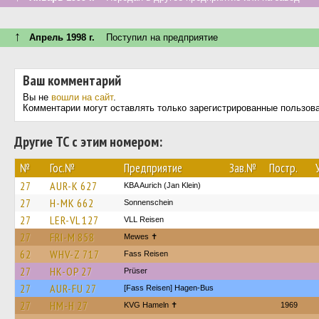
↑
Апрель 1998 г.
Поступил на предприятие
Ваш комментарий
Вы не
вошли на сайт
.
Комментарии могут оставлять только зарегистрированные пользов
Другие ТС с этим номером:
№
Гос.№
Предприятие
Зав.№
Постр.
27
AUR-K 627
KBA Aurich (Jan Klein)
27
H-MK 662
Sonnenschein
27
LER-VL 127
VLL Reisen
27
FRI-M 858
Mewes ✝
62
WHV-Z 717
Fass Reisen
27
HK-OP 27
Prüser
27
AUR-FU 27
[Fass Reisen] Hagen-Bus
27
HM-H 27
KVG Hameln ✝
1969