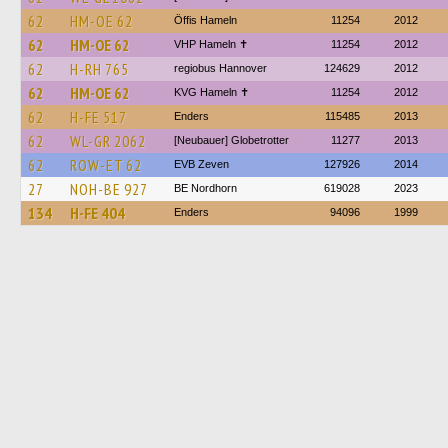
62
HM-OE 62
Öffis Hameln
11254
2012
62
HM-OE 62
VHP Hameln ✝
11254
2012
62
H-RH 765
regiobus Hannover
124629
2012
62
HM-OE 62
KVG Hameln ✝
11254
2012
62
H-FE 517
Enders
115485
2013
62
WL-GR 2062
[Neubauer] Globetrotter
11277
2013
62
ROW-ET 62
EVB Zeven
127926
2014
27
NOH-BE 927
BE Nordhorn
619028
2023
134
H-FE 404
Enders
94096
1999