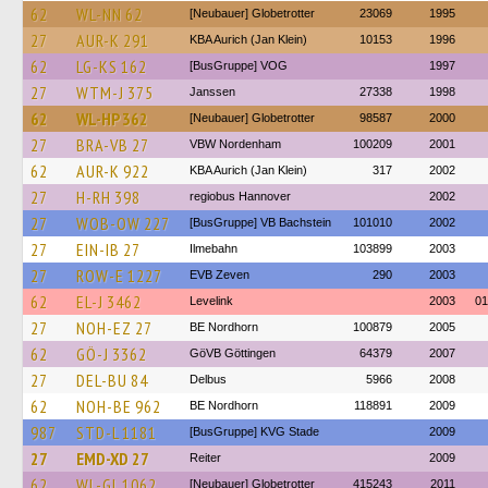
62
WL-NN 62
[Neubauer] Globetrotter
23069
1995
27
AUR-K 291
KBA Aurich (Jan Klein)
10153
1996
62
LG-KS 162
[BusGruppe] VOG
1997
27
WTM-J 375
Janssen
27338
1998
62
WL-HP 362
[Neubauer] Globetrotter
98587
2000
27
BRA-VB 27
VBW Nordenham
100209
2001
62
AUR-K 922
KBA Aurich (Jan Klein)
317
2002
27
H-RH 398
regiobus Hannover
2002
27
WOB-OW 227
[BusGruppe] VB Bachstein
101010
2002
27
EIN-IB 27
Ilmebahn
103899
2003
27
ROW-E 1227
EVB Zeven
290
2003
62
EL-J 3462
Levelink
2003
01
27
NOH-EZ 27
BE Nordhorn
100879
2005
62
GÖ-J 3362
GöVB Göttingen
64379
2007
27
DEL-BU 84
Delbus
5966
2008
62
NOH-BE 962
BE Nordhorn
118891
2009
987
STD-L 1181
[BusGruppe] KVG Stade
2009
27
EMD-XD 27
Reiter
2009
62
WL-GL 1062
[Neubauer] Globetrotter
415243
2011