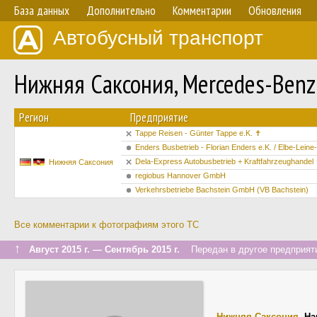
База данных
Дополнительно
Комментарии
Обновления
Автобусный транспорт
Нижняя Саксония, Mercedes-Ben
Регион
Предприятие
Tappe Reisen - Günter Tappe e.K. ✝
Enders Busbetrieb - Florian Enders e.K. / Elbe-Lei
Dela-Express Autobusbetrieb + Kraftfahrzeughandel
Нижняя Саксония
regiobus Hannover GmbH
Verkehrsbetriebe Bachstein GmbH (VB Bachstein)
Все комментарии к фотографиям этого ТС
↑
Август 2015 г. — Сентябрь 2015 г.
Передан в другое предприяти
Нижняя Саксония
,
Ha