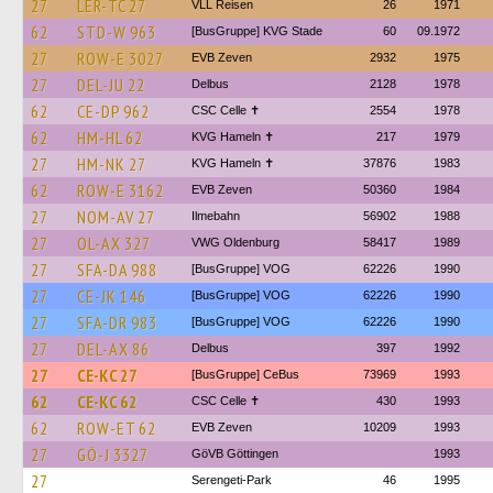
27
LER-TC 27
VLL Reisen
26
1971
62
STD-W 963
[BusGruppe] KVG Stade
60
09.1972
27
ROW-E 3027
EVB Zeven
2932
1975
27
DEL-JU 22
Delbus
2128
1978
62
CE-DP 962
CSC Celle ✝
2554
1978
62
HM-HL 62
KVG Hameln ✝
217
1979
27
HM-NK 27
KVG Hameln ✝
37876
1983
62
ROW-E 3162
EVB Zeven
50360
1984
27
NOM-AV 27
Ilmebahn
56902
1988
27
OL-AX 327
VWG Oldenburg
58417
1989
27
SFA-DA 988
[BusGruppe] VOG
62226
1990
27
CE-JK 146
[BusGruppe] VOG
62226
1990
27
SFA-DR 983
[BusGruppe] VOG
62226
1990
27
DEL-AX 86
Delbus
397
1992
27
CE-KC 27
[BusGruppe] CeBus
73969
1993
62
CE-KC 62
CSC Celle ✝
430
1993
62
ROW-ET 62
EVB Zeven
10209
1993
27
GÖ-J 3327
GöVB Göttingen
1993
27
Serengeti-Park
46
1995