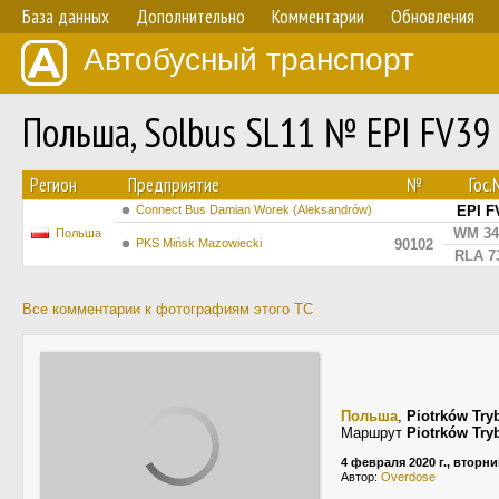
База данных
Дополнительно
Комментарии
Обновления
Автобусный транспорт
Польша, Solbus SL11 № EPI FV39
Регион
Предприятие
№
Гос
Connect Bus Damian Worek (Aleksandrów)
EPI F
WM 34
Польша
PKS Mińsk Mazowiecki
90102
RLA 7
Все комментарии к фотографиям этого ТС
Польша
,
Piotrków Try
Маршрут
Piotrków Try
4 февраля 2020 г., вторни
Автор:
Overdose