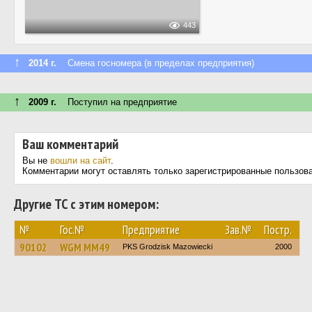
443
↑
2014 г.
Смена госномера (в пределах предприятия)
↑
2009 г.
Поступил на предприятие
Ваш комментарий
Вы не
вошли на сайт
.
Комментарии могут оставлять только зарегистрированные пользов
Другие ТС с этим номером:
№
Гос.№
Предприятие
Зав.№
Постр.
90102
WGM MM49
PKS Grodzisk Mazowiecki
2000