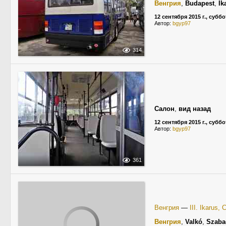
Венгрия
,
Budapest
,
Ik
12 сентября 2015 г., суббо
Автор:
bgyp97
314
Салон
,
вид назад
12 сентября 2015 г., суббо
Автор:
bgyp97
361
Венгрия
—
III. Ikarus,
Венгрия
,
Valkó
,
Szaba