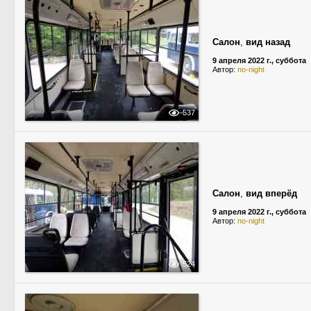
Салон
,
вид назад
9 апреля 2022 г., суббота
Автор:
no-night
537
Салон
,
вид вперёд
9 апреля 2022 г., суббота
Автор:
no-night
524