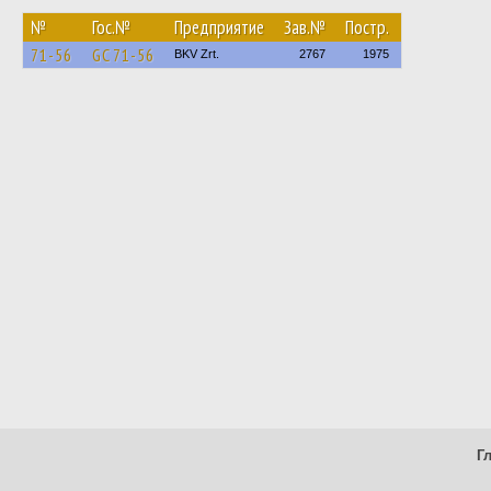
№
Гос.№
Предприятие
Зав.№
Постр.
71-56
GC 71-56
BKV Zrt.
2767
1975
Г