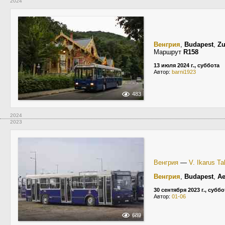
2024
Венгрия
,
Budapest
,
Zu
Маршрут
R158
13 июля 2024 г., суббота
Автор:
barni1923
483
2024
2023
Венгрия
—
V. Ikarus Ta
Венгрия
,
Budapest
,
Ae
30 сентября 2023 г., суббо
Автор:
01-06
689