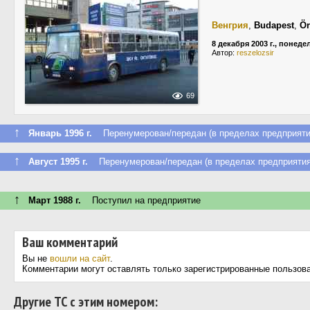
Венгрия
,
Budapest
,
Ör
8 декабря 2003 г., понед
Автор:
reszelozsir
69
↑
Январь 1996 г.
Перенумерован/передан (в пределах предприяти
↑
Август 1995 г.
Перенумерован/передан (в пределах предприятия
↑
Март 1988 г.
Поступил на предприятие
Ваш комментарий
Вы не
вошли на сайт
.
Комментарии могут оставлять только зарегистрированные пользов
Другие ТС с этим номером: