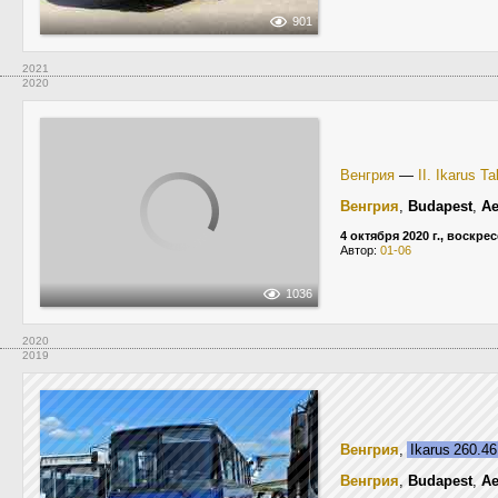
901
2021
2020
Венгрия
—
II. Ikarus T
Венгрия
,
Budapest
,
Ae
4 октября 2020 г., воскре
Автор:
01-06
1036
2020
2019
Венгрия
,
Ikarus 260.4
Венгрия
,
Budapest
,
Ae