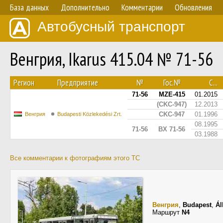
База данных
Дополнительно
Комментарии
Обновления
Автобусный транспорт
Венгрия, Ikarus 415.04 № 71-56
Регион
Предприятие
№
Гос.№
С...
71-56
MZE-415
01.2015
(CKC-947)
12.2013
CKC-947
01.1996
Венгрия
Budapesti Közlekedési Zrt.
08.1995
71-56
BX 71-56
03.1988
Все комментарии к фотографиям этого ТС
Венгрия
,
Budapest
,
Ál
Маршрут
N4