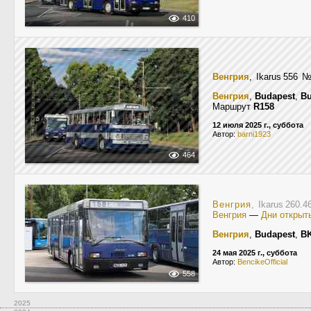
410
Венгрия
, Ikarus 556
Венгрия
,
Budapest
,
Bu
Маршрут
R158
12 июля 2025 г., суббота
Автор:
barni1923
464
Венгрия
, Ikarus 260.
Венгрия
—
Дни открыт
Венгрия
,
Budapest
,
BK
24 мая 2025 г., суббота
Автор:
BencikeOfficial
558
2025