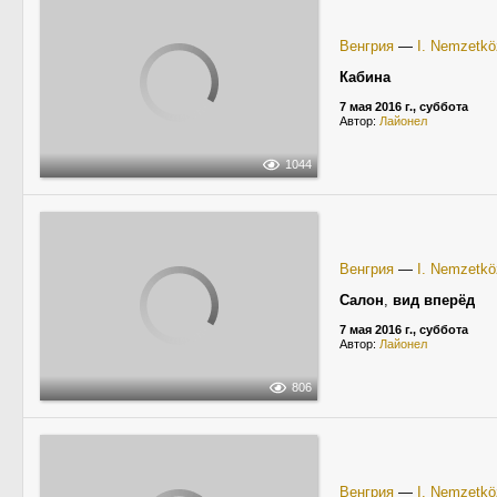
Венгрия
—
I. Nemzetköz
Кабина
7 мая 2016 г., суббота
Автор:
Лайонел
1044
Венгрия
—
I. Nemzetköz
Салон
,
вид вперёд
7 мая 2016 г., суббота
Автор:
Лайонел
806
Венгрия
—
I. Nemzetköz