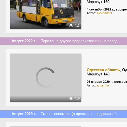
Маршрут
150
4 сентября 2022 г., воскр
Автор:
alexander1
413
↑
Август 2022 г.
Передан в другое предприятие или на завод
Одесская область
,
Од
Маршрут
148
26 января 2020 г., воскре
Автор:
ariss_ka
410
↑
Август 2019 г.
Смена госномера (в пределах предприятия)