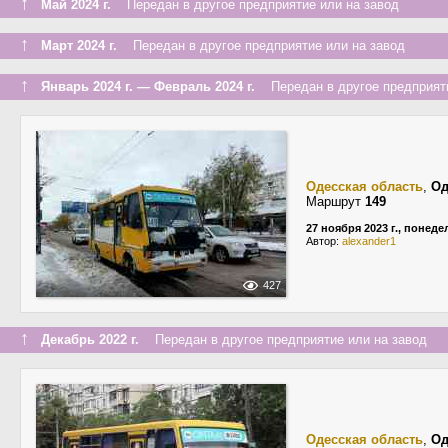
↑
Май 2024 г.
Передан в другое предприятие или на завод
↑
Март 2024 г.
Передан в другое предприятие или на завод
↑
Январь 2024 г. — Февраль 2024 г.
Передан в другое предприяти
Одесская область
,
Од
Маршрут
149
27 ноября 2023 г., понед
Автор:
alexander1
427
↑
Декабрь 2022 г.
Передан в другое предприятие или на завод
Одесская область
,
Од