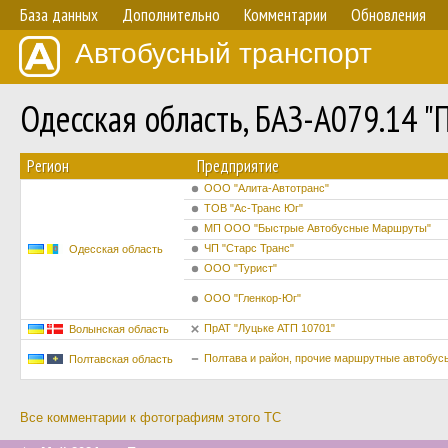
База данных
Дополнительно
Комментарии
Обновления
Автобусный транспорт
Одесская область, БАЗ-А079.14 
Регион
Предприятие
ООО "Алита-Автотранс"
ТОВ "Ас-Транс Юг"
МП ООО "Быстрые Автобусные Маршруты"
ЧП "Старс Транс"
Одесская область
ООО "Турист"
ООО "Гленкор-Юг"
ПрАТ "Луцьке АТП 10701"
Волынская область
Полтава и район, прочие маршрутные автобус
Полтавская область
Все комментарии к фотографиям этого ТС