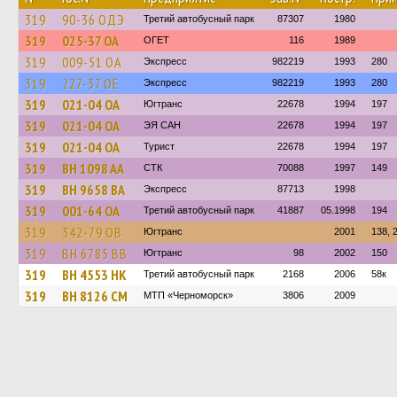
319
90-36 ОДЭ
Третий автобусный парк
87307
1980
319
025-37 ОА
ОГЕТ
116
1989
319
009-51 ОА
Экспресс
982219
1993
280
319
227-37 ОЕ
Экспресс
982219
1993
280
319
021-04 ОА
Югтранс
22678
1994
197
319
021-04 ОА
ЭЯ САН
22678
1994
197
319
021-04 ОА
Турист
22678
1994
197
319
BH 1098 AA
СТК
70088
1997
149
319
BH 9658 BA
Экспресс
87713
1998
319
001-64 ОА
Третий автобусный парк
41887
05.1998
194
319
342-79 ОВ
Югтранс
2001
138, 
319
BH 6785 BB
Югтранс
98
2002
150
319
BH 4553 HK
Третий автобусный парк
2168
2006
58к
319
BH 8126 CM
МТП «Черноморск»
3806
2009