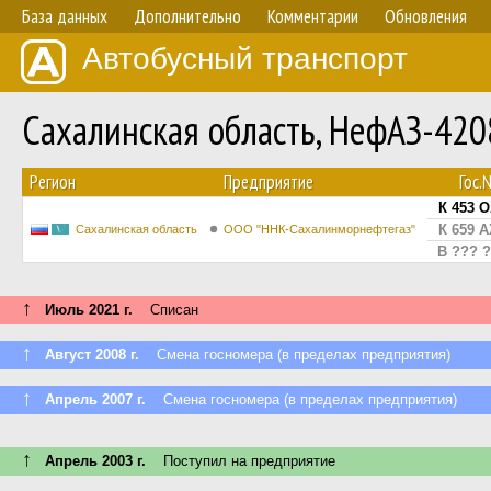
База данных
Дополнительно
Комментарии
Обновления
Автобусный транспорт
Сахалинская область, НефАЗ-42
Регион
Предприятие
Гос.
К 453 О
К 659 А
Сахалинская область
ООО "ННК-Сахалинморнефтегаз"
В ??? ?
↑
Июль 2021 г.
Списан
↑
Август 2008 г.
Смена госномера (в пределах предприятия)
↑
Апрель 2007 г.
Смена госномера (в пределах предприятия)
↑
Апрель 2003 г.
Поступил на предприятие