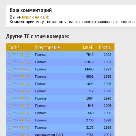
Ваш комментарий
Вы не
вошли на сайт
.
Комментарии могут оставлять только зарегистрированные пользов
Другие ТС с этим номером:
Гос.№
Предприятие
Зав.№
Постр.
В ??? ?? 65
Прочие
7549
1992
В ??? ?? 65
Прочие
11812
1993
В ??? ?? 65
Прочие
14490
1993
В ??? ?? 65
Прочие
9801
1995
В ??? ?? 65
Прочие
1699
1996
В ??? ?? 65
Прочие
712
1996
В ??? ?? 65
Прочие
1094
1996
В ??? ?? 65
Прочие
546
1996
В ??? ?? 65
Прочие
540
1996
В ??? ?? 65
Прочие
2738
1998
В ??? ?? 65
Прочие
3178
1999
В ??? ?? 65
Александров ПАП
7751
2001