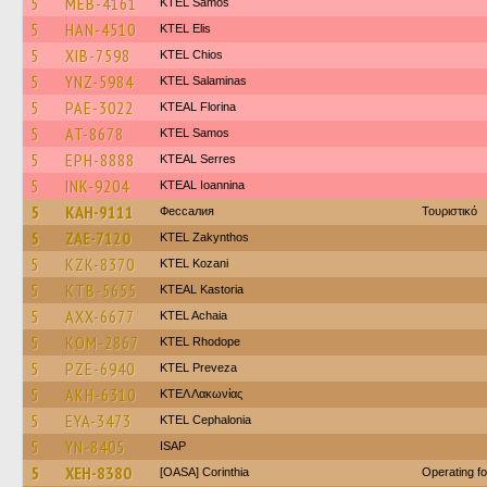
5
MEB-4161
KTEL Samos
5
HAN-4510
KTEL Elis
5
XIB-7598
KTEL Chios
5
YNZ-5984
KTEL Salaminas
5
PAE-3022
KTEAL Florina
5
AT-8678
KTEL Samos
5
EPH-8888
KTEAL Serres
5
INK-9204
KTEAL Ioannina
5
KAH-9111
Фессалия
Τουριστικό
5
ZAE-7120
KTEL Zakynthos
5
KZK-8370
ΚΤΕL Kozani
5
KTB-5655
KTEAL Kastoria
5
AXX-6677
KTEL Achaia
5
KOM-2867
KTEL Rhodope
5
PZE-6940
KTEL Preveza
5
AKH-6310
ΚΤΕΛ Λακωνίας
5
EYA-3473
KTEL Cephalonia
5
YN-8405
ISAP
5
XEH-8380
[OASA] Corinthia
Operating f