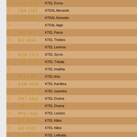
5
EBM-8180
KTEL Evrou
5
EBN-2385
KTEAL Alexandr.
5
KOZ-3915
KTEAL Komotini
5
KTEAL Aigio
5
EMZ-4887
KTEL Paros
5
BIZ-4868
KTEL Thebes
5
KTEL Lemnos
5
MOB-3318
KTEL Syros
5
TKP-1715
ΚΤΕL Τrikala
5
KTEL Imathia
5
ATE-1406
KTEL Arta
5
KAM-4994
ΚΤΕL Karditsa
5
INK-5037
KTEL Ioannina
5
PMT-3860
KTEL Drama
5
PMK-6592
KTEL Drama
5
MYE-7666
KTEL Lesbos
5
KIB-6005
KTEL Kilkis
5
KIE-5505
KTEL Kilkis
5
EYA-4160
KTEL Lefkada