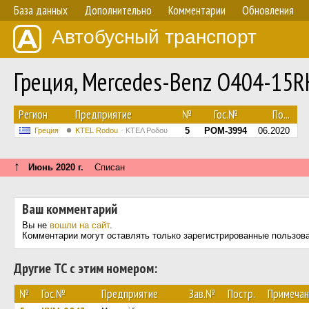
База данных
Дополнительно
Комментарии
Обновления
Автобусный транспорт
Греция, Mercedes-Benz O404-15
Регион
Предприятие
№
Гос.№
По...
5
POM-3994
06.2020
Греция
ΚΤΕL Rodou
ΚΤΕΛ Ροδου
↑
Июнь 2020 г.
Списан
Ваш комментарий
Вы не
вошли на сайт
.
Комментарии могут оставлять только зарегистрированные пользов
Другие ТС с этим номером:
№
Гос.№
Предприятие
Зав.№
Постр.
Примечан