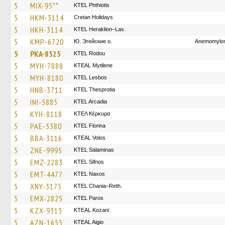
5
MIX-95**
ΚΤΕL Phthiotis
5
HKM-3114
Cretan Holidays
5
HKH-3114
KTEL Heraklion–Las.
5
KMP-6720
Ю. Эгейские о.
Anemomylos
5
PKA-8525
ΚΤΕL Rodou
5
MYH-7888
KTEAL Mytilene
5
MYH-8180
KTEL Lesbos
5
HNB-3711
KTEL Thesprotia
5
INI-5885
KTEL Arcadia
5
KYH-8118
ΚΤΕΛ Κέρκυρα
5
PAE-3380
KTEL Florina
5
BBA-3116
KTEAL Volos
5
ZNE-9995
KTEL Salaminas
5
EMZ-2283
KTEL Sifnos
5
EMT-4477
KTEL Naxos
5
XNY-3175
KTEL Chania–Reth.
5
EMX-2825
KTEL Paros
5
KZX-9313
KTEAL Kozani
5
AZN-1655
KTEAL Aigio