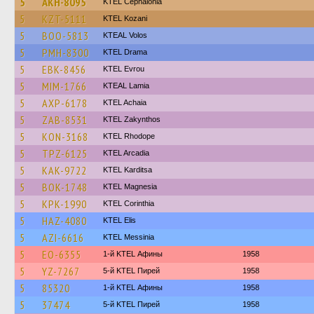
5
AKH-8095
KTEL Cephalonia
5
KZT-5111
ΚΤΕL Kozani
5
BOO-5813
KTEAL Volos
5
PMH-8300
KTEL Drama
5
EBK-8456
KTEL Evrou
5
MIM-1766
KTEAL Lamia
5
AXP-6178
KTEL Achaia
5
ZAB-8531
KTEL Zakynthos
5
KON-3168
KTEL Rhodope
5
TPZ-6125
KTEL Arcadia
5
KAK-9722
ΚΤΕL Karditsa
5
BOK-1748
ΚΤΕL Magnesia
5
KPK-1990
KTEL Corinthia
5
HAZ-4080
KTEL Elis
5
AZI-6616
KTEL Messinia
5
EO-6355
1-й KTEL Афины
1958
5
YZ-7267
5-й KTEL Пирей
1958
5
85320
1-й KTEL Афины
1958
5
37474
5-й KTEL Пирей
1958