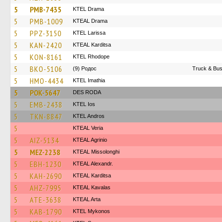
5
PMB-7435
KTEL Drama
5
PMB-1009
KTEAL Drama
5
PPZ-3150
KTEL Larissa
5
KAN-2420
KTEAL Karditsa
5
KON-8161
KTEL Rhodope
5
BKO-5106
(9) Родос
Truck & Bus
5
HMO-4434
KTEL Imathia
5
POK-5647
DES RODA
5
EMB-2438
KTEL Ios
5
TKN-8847
KTEL Andros
5
KTEAL Veria
5
AIZ-5134
KTEAL Agrinio
5
MEZ-2238
KTEAL Missolonghi
5
EBH-1230
KTEAL Alexandr.
5
KAH-2690
KTEAL Karditsa
5
AHZ-7995
KTEAL Kavalas
5
ATE-3638
KTEAL Arta
5
KAB-1790
KTEL Mykonos