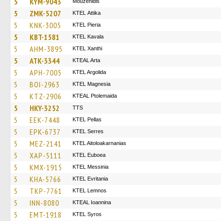
5
KYM-9043
Mouzenidis
5
ZMK-5207
KΤΕL Αttika
5
KNK-3005
KTEL Pieria
5
KBT-1581
KTEL Kavala
5
AHM-3895
KTEL Xanthi
5
ATK-3344
KTEAL Arta
5
APH-7005
KTEL Argolida
5
BOI-2963
ΚΤΕL Magnesia
5
KTZ-2906
KTEAL Ptolemaida
5
HKY-3252
TTS
5
EEK-7448
KTEL Pellas
5
EPK-6737
KTEL Serres
5
MEZ-2141
KTEL Aitoloakarnanias
5
XAP-5111
ΚΤΕL Euboea
5
KMX-1915
KTEL Messinia
5
KHA-5766
ΚΤΕL Evritania
5
TKP-7761
KTEL Lemnos
5
INN-8080
KTEAL Ioannina
5
EMT-1918
KTEL Syros