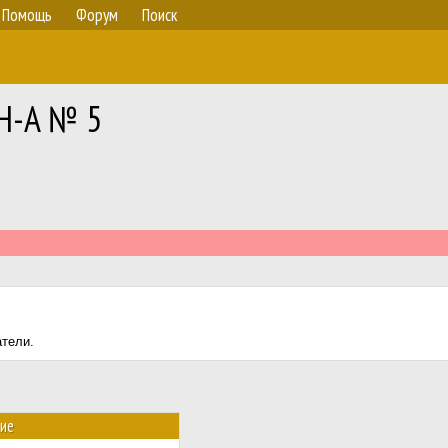
Помощь
Форум
Поиск
RH-A № 5
атели.
ие