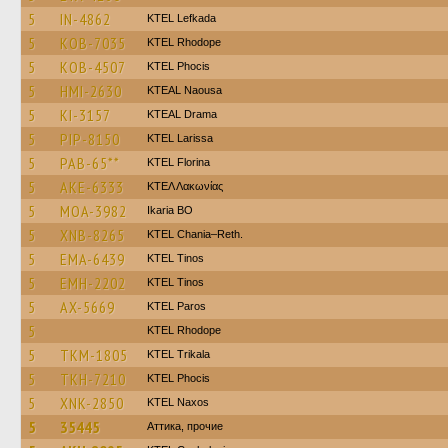
5
IN-4862
KTEL Lefkada
5
KOB-7035
KTEL Rhodope
5
KOB-4507
ΚΤΕL Phocis
5
HMI-2630
KTEAL Naousa
5
KI-3157
KTEAL Drama
5
PIP-8150
KTEL Larissa
5
PAB-65**
KTEL Florina
5
AKE-6333
ΚΤΕΛ Λακωνίας
5
MOA-3982
Ikaria BO
5
XNB-8265
KTEL Chania–Reth.
5
EMA-6439
KTEL Tinos
5
EMH-2202
KTEL Tinos
5
AX-5669
KTEL Paros
5
KTEL Rhodope
5
TKM-1805
ΚΤΕL Τrikala
5
TKH-7210
ΚΤΕL Phocis
5
XNK-2850
KTEL Naxos
5
35445
Аттика, прочие