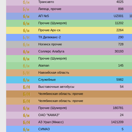
б/н
Трансавто
4025
Б/н
Липецк, прочие
898
б/н
АП №5
UZ001
1
б/н
Прочие (Шумерля)
11202
б/н
Прочие Арх-ск
2264
Б/Н
ТК Дилижанс-2
290
б/н
Ногинск прочие
728
б/н
Соллерс Алабуга
30193
б/н
Прочие (Шумерля)
б/н
Ataman
145
Б/Н
Навоийская область
б/н
Служебные
5982
Б/Н
Выставочные автобусы
54
Б/Н
Челябинская область: прочие
Б/Н
Челябинская область: прочие
б/н
Прочие (Шумерля)
180781
б/н
ОАО "КАМАЗ"
24
Б/Н
АЗ Урал (Миасс)
1421209
б/н
СИМАЗ
5