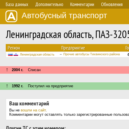
База данных
Дополнительно
Комментарии
Обновления
Автобусный транспорт
Ленинградская область, ПАЗ-320
Регион
Предприятие
Г
Прочие автобусы Тихвинского района
Ленинградская область
↑
2004 г.
Списан
↑
1992 г.
Поступил на предприятие
Ваш комментарий
Вы не
вошли на сайт
.
Комментарии могут оставлять только зарегистрированные пользов
Другие ТС с этим номером: