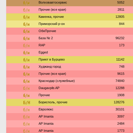
б/н
Волховавтосервис
5052
б/н
Прочие (все края)
2811
б/н
Каменка, прочие
12805
б/н
Приморский р-он
844
б/н
ОбнПрочие
б/н
База № 2
96232
б/н
RAP
173
б/н
Egged
б/н
Приют в Бурцево
11142
б/н
Худжанд город
748
б/н
Прочие (все края)
9615
б/н
Краснодар (служебные)
74840
б/н
Daugavpils AP
12288
б/н
Прочие
1908
Б/Н
Борисполь, прочие
128276
б/н
Евролюкс
30101
б/н
AP Imanta
3097
б/н
AP Imanta
2484
б/н
AP Imanta
1773