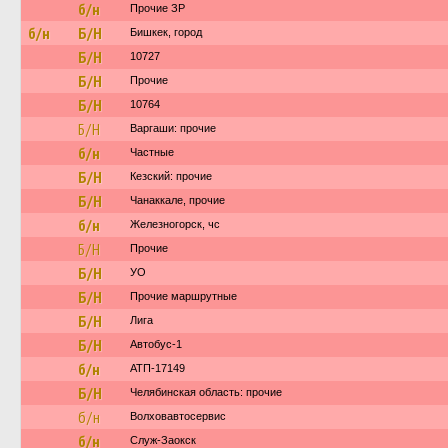
б/н
Прочие ЗР
б/н
Б/Н
Бишкек, город
Б/Н
10727
Б/Н
Прочие
Б/Н
10764
Б/Н
Варгаши: прочие
б/н
Частные
Б/Н
Кезский: прочие
Б/Н
Чанаккале, прочие
б/н
Железногорск, чс
Б/Н
Прочие
Б/Н
УО
Б/Н
Прочие маршрутные
Б/Н
Лига
Б/Н
Автобус-1
б/н
АТП-17149
Б/Н
Челябинская область: прочие
б/н
Волховавтосервис
б/н
Служ-Заокск