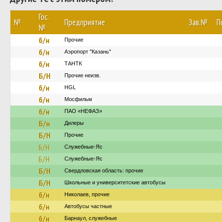
Гос.
№
Предприятие
Зав.№
П
№
б/н
Прочие
б/н
Аэропорт "Казань"
б/н
ТАНТК
Б/Н
Прочие неизв.
б/н
HGL
б/н
Мосфильм
б/н
ПАО «НЕФАЗ»
Б/н
Дилеры
Б/Н
Прочие
Б/Н
Служебные-Яс
Б/Н
Служебные-Яс
Б/Н
Свердловская область: прочие
Б/Н
Школьные и университетские автобусы
б/н
Николаев, прочие
б/н
Автобусы частные
б/н
Барнаул, служебные