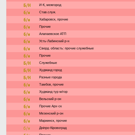
Б/Н
И-К, межгород
б/н
Став.служ.
б/н
Хабаровск, прочие
б/н
Прочие
б/н
Алапаевское АТП
б/н
Усть-Лабинский р-н
б/н
Сверд. область: прочие служебные
б/н
Прочие
Б/Н
Служебные
Б/Н
Худжанд город
Б/Н
Разные города
б/н
Тамбов, прочие
б/н
Худжанд тур м/гор
б/н
Вельский р-он
б/н
Прочие Арх-ск
б/н
Мезенский р-он
б/н
Мариинск, прочие
б/н
Дніпро-Кіровоград