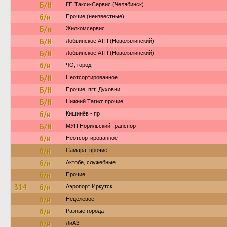
Б/Н
ГП Такси-Сервис (Челябинск)
б/н
Прочие (неизвестные)
Б/н
Жилкомсервис
Б/Н
Лобвинское АТП (Новолялинский)
Б/Н
Лобвинское АТП (Новолялинский)
б/н
ЧО, город
Б/Н
Неотсортированное
Б/Н
Прочие, пгт. Духовни
Б/Н
Нижний Тагил: прочие
б/н
Кишинёв - пр
Б/Н
МУП Норильский транспорт
б/н
Неотсортированное
б/н
Самара: прочие
б/н
Актобе, служебные
б/н
Прочие
314
б/н
Аэропорт Иркутск
б/н
Нецелевое
б/н
Разные города
б/н
ЛиАЗ