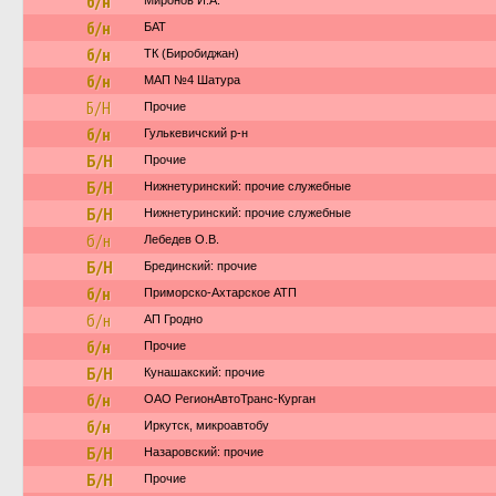
б/н
Миронов И.А.
б/н
БАТ
б/н
ТК (Биробиджан)
б/н
МАП №4 Шатура
Б/Н
Прочие
б/н
Гулькевичский р-н
Б/Н
Прочие
Б/Н
Нижнетуринский: прочие служебные
Б/Н
Нижнетуринский: прочие служебные
б/н
Лебедев О.В.
Б/Н
Брединский: прочие
б/н
Приморско-Ахтарское АТП
б/н
АП Гродно
б/н
Прочие
Б/Н
Кунашакский: прочие
б/н
ОАО РегионАвтоТранс-Курган
б/н
Иркутск, микроавтобу
Б/Н
Назаровский: прочие
Б/Н
Прочие