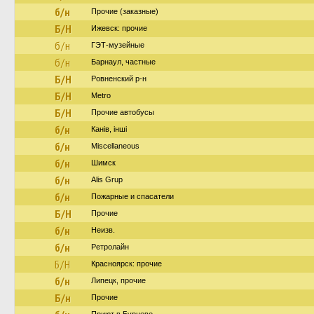
б/н
Прочие (заказные)
Б/Н
Ижевск: прочие
б/н
ГЭТ-музейные
б/н
Барнаул, частные
Б/Н
Ровненский р-н
Б/Н
Metro
Б/Н
Прочие автобусы
б/н
Канів, інші
б/н
Miscellaneous
б/н
Шимск
б/н
Alis Grup
б/н
Пожарные и спасатели
Б/Н
Прочие
б/н
Неизв.
б/н
Ретролайн
Б/Н
Красноярск: прочие
б/н
Липецк, прочие
Б/н
Прочие