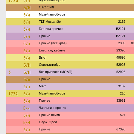
1720
б/н
Музей автобусов
Б/Н
ОАО ЗИЛ
б/н
Музей автобусов
б/н
TLT Mustamäe
2152
б/н
Гатчина прочие
B2121
б/н
Прочие
B2121
б/н
Прочие (все края)
2309
0
б/н
Елец, служебные
23396
б/н
Выст
49898
Б/Н
Советавтобус
52926
5
Б/Н
Без приписки (МОАП)
52926
Б/н
Прочие
б/н
МАС
3107
1722
б/н
Музей автобусов
216
б/н
Прочее
33981
Б/н
Чаплыгин, прочие
б/н
Прочие неизв.
527
Б/Н
Служ. Орёл
б/н
Прочие
67396