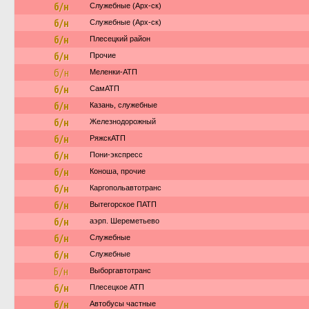
б/н
Служебные (Арх-ск)
б/н
Служебные (Арх-ск)
б/н
Плесецкий район
б/н
Прочие
б/н
Меленки-АТП
б/н
СамАТП
б/н
Казань, служебные
б/н
Железнодорожный
б/н
РяжскАТП
б/н
Пони-экспресс
б/н
Коноша, прочие
б/н
Каргопольавтотранс
б/н
Вытегорское ПАТП
б/н
аэрп. Шереметьево
б/н
Служебные
б/н
Служебные
Б/н
Выборгавтотранс
б/н
Плесецкое АТП
б/н
Автобусы частные