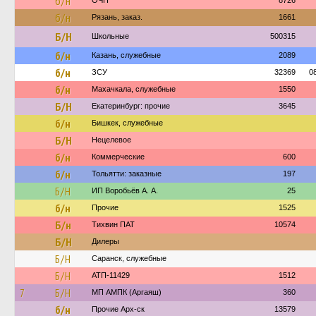
б/н
ОЧП
8726
б/н
Рязань, заказ.
1661
Б/Н
Школьные
500315
б/н
Казань, служебные
2089
б/н
ЗСУ
32369
0
б/н
Махачкала, служебные
1550
Б/Н
Екатеринбург: прочие
3645
б/н
Бишкек, служебные
Б/Н
Нецелевое
б/н
Коммерческие
600
б/н
Тольятти: заказные
197
Б/Н
ИП Воробьёв А. А.
25
б/н
Прочие
1525
Б/н
Тихвин ПАТ
10574
Б/Н
Дилеры
Б/Н
Саранск, служебные
Б/Н
АТП-11429
1512
7
Б/Н
МП АМПК (Аргаяш)
360
б/н
Прочие Арх-ск
13579