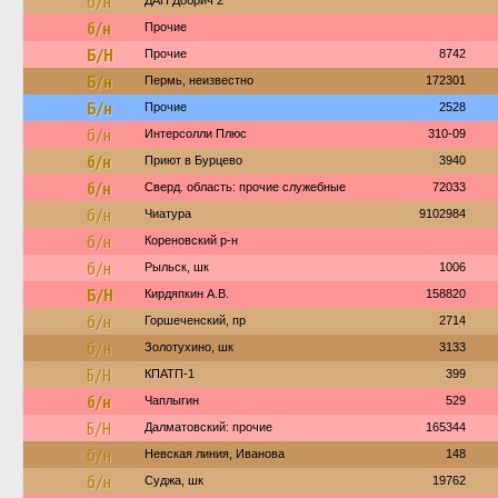
б/н
ДАП Добрич 2
б/н
Прочие
Б/Н
Прочие
8742
Б/н
Пермь, неизвестно
172301
Б/н
Прочие
2528
б/н
Интерсолли Плюс
310-09
б/н
Приют в Бурцево
3940
б/н
Сверд. область: прочие служебные
72033
б/н
Чиатура
9102984
б/н
Кореновский р-н
б/н
Рыльск, шк
1006
Б/Н
Кирдяпкин А.В.
158820
б/н
Горшеченский, пр
2714
б/н
Золотухино, шк
3133
Б/Н
КПАТП-1
399
б/н
Чаплыгин
529
Б/Н
Далматовский: прочие
165344
б/н
Невская линия, Иванова
148
б/н
Суджа, шк
19762