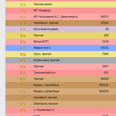
б/н
Прочие неизв.
б/н
MT Visaginas
б/н
ИП Читашвили Н.С. (Красноярск)
90373
Б/Н
Челябинск: прочие
27033
Б/Н
Волховавтосервис
30
б/н
Прочие
180
б/н
ВельскАТП
5149
Б/Н
Жарык жол-1
94151
б/н
Орск, прочие
7084
б/н
Всеволожск прочие
б/н
Прочие
3407
б/н
Туапсинский р-н
531
б/н
Прочие
89059
б/н
Казань, служебные
500216
б/н
Казань, служебные
500255
б/н
Havelland, прочие
б/н
Oberhavel, прочие
б/н
J. Raudoniaus IĮ