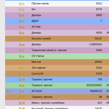
б/н
Прочие неизв.
5012
б/н
Б/н
8775
б/н
Дилеры
6883
б/н
ВДНХ
7
б/н
АП №8
б/н
Дилеры
4818
0
б/н
Батуми служеб
59137
Б/н
Дилеры
LDB00026
Б/Н
Тюменская область: прочие
5446
б/н
ОУ (Чита)
б/н
Местия
26452
б/н
Зестафони
5152
б/н
Цхалтубо
5149
Б/Н
Ташкент, прочие
758
б/н
Ташкент, прочие
2023CD0001
0
б/н
б/н
АП №18
PA800132
0
Б/Н
Ташкент, прочие
99
0
Б/Н
Миасс: прочие служебные
612
0
Б/Н
Костанай, прочие служебные
14570