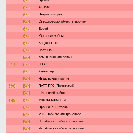
б/н
Прочие
б/н
АК 1566
б/н
Петровский р-н
Б/Н
Свердловская область: прочие
б/н
Egged
б/н
Юрга, служебные
б/н
Бендеры - пр
б/н
Частные
Б/Н
Камышлинский район
153
б/н
ЛГОК
б/н
Каунас пр.
Б/Н
Ивдельский: прочие
590
Б/Н
ПАТП ПГО (Полевской)
Б/Н
Шигонский район
248
б/н
Мцхета-Мтианети
б/н
Прочие, с. Питерка
Б/Н
МУП Норильский транспорт
Б/Н
Челябинская область: прочие
Б/Н
Челябинская область: прочие