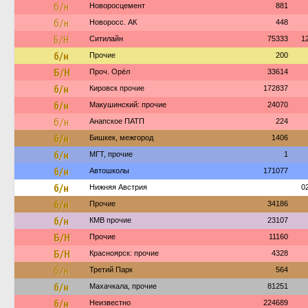
б/н
Новоросцемент
881
б/н
Новоросс. АК
448
Б/Н
Ситилайн
75333
1
б/н
Прочие
200
Б/Н
Проч. Орёл
33614
б/н
Кировск прочие
172837
б/н
Макушинский: прочие
24070
б/н
Анапское ПАТП
224
б/н
Бишкек, межгород
1406
б/н
МГТ, прочие
1
б/н
Автошколы
171077
б/н
Нижняя Австрия
0
б/н
Прочие
34186
б/н
КМВ прочие
23107
Б/Н
Прочие
11160
Б/Н
Красноярск: прочие
4328
б/н
Третий Парк
564
б/н
Махачкала, прочие
81251
б/н
Неизвестно
224689