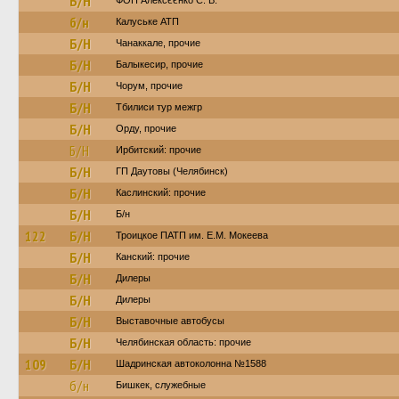
Б/Н
ФОП Алексєєнко С. В.
б/н
Калуське АТП
Б/Н
Чанаккале, прочие
Б/Н
Балыкесир, прочие
Б/Н
Чорум, прочие
Б/Н
Тбилиси тур межгр
Б/Н
Орду, прочие
Б/Н
Ирбитский: прочие
Б/Н
ГП Даутовы (Челябинск)
Б/Н
Каслинский: прочие
Б/Н
Б/н
122
Б/Н
Троицкое ПАТП им. Е.М. Мокеева
Б/Н
Канский: прочие
Б/Н
Дилеры
Б/Н
Дилеры
Б/Н
Выставочные автобусы
Б/Н
Челябинская область: прочие
109
Б/Н
Шадринская автоколонна №1588
б/н
Бишкек, служебные