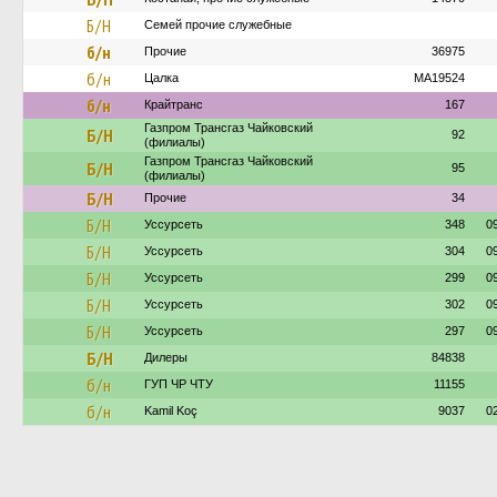
Б/Н
Семей прочие служебные
б/н
Прочие
36975
б/н
Цалка
MA19524
б/н
Крайтранс
167
Газпром Трансгаз Чайковский
Б/Н
92
(филиалы)
Газпром Трансгаз Чайковский
Б/Н
95
(филиалы)
Б/Н
Прочие
34
Б/Н
Уссурсеть
348
0
Б/Н
Уссурсеть
304
0
Б/Н
Уссурсеть
299
0
Б/Н
Уссурсеть
302
0
Б/Н
Уссурсеть
297
0
Б/Н
Дилеры
84838
б/н
ГУП ЧР ЧТУ
11155
б/н
Kamil Koç
9037
0