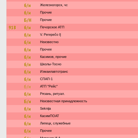
б/н
Железногорск, чс
б/н
Прочие
Б/Н
Прочие
918
б/н
Печорское АТП
б/н
V. Perepečo IĮ
б/н
Неизвестно
б/н
Прочее
б/н
Касимов, прочие
б/н
Школы-Тосно
б/н
Измаилавтотранс
б/н
СПАП-1
б/н
АТП "Рейс"
б/н
Рязань, ритуал.
Б/н
Неизвестная принадлежность
б/н
Seknija
б/н
КасимПОАТ
б/н
Липецк, служебные
б/н
Прочее