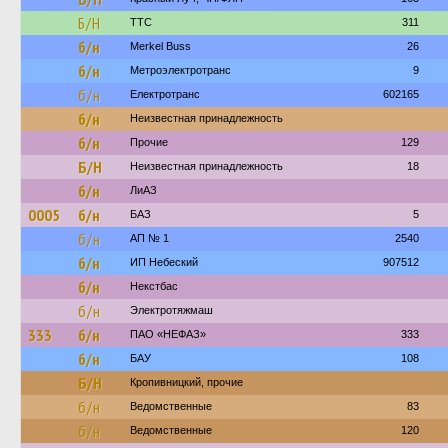
Б/Н
ТТС
311
б/н
Merkel Buss
26
б/н
Метроэлектротранс
9
б/н
Електротранс
602165
б/н
Неизвестная принадлежность
б/н
Прочие
129
Б/Н
Неизвестная принадлежность
18
б/н
ЛиАЗ
0005
б/н
БАЗ
5
б/н
АП № 1
2540
б/н
ИП Небеский
907512
б/н
Некстбас
б/н
Электротяжмаш
333
б/н
ПАО «НЕФАЗ»
333
б/н
БАУ
108
Б/Н
Кропивницкий, прочие
б/н
Ведомственные
83
б/н
Ведомственные
120