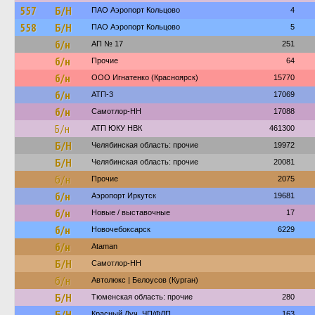
557
Б/Н
ПАО Аэропорт Кольцово
4
558
Б/Н
ПАО Аэропорт Кольцово
5
б/н
АП № 17
251
б/н
Прочие
64
б/н
ООО Игнатенко (Красноярск)
15770
б/н
АТП-3
17069
б/н
Самотлор-НН
17088
Б/н
АТП ЮКУ НВК
461300
Б/Н
Челябинская область: прочие
19972
Б/Н
Челябинская область: прочие
20081
б/н
Прочие
2075
б/н
Аэропорт Иркутск
19681
б/н
Новые / выставочные
17
б/н
Новочебоксарск
6229
б/н
Ataman
Б/Н
Самотлор-НН
б/н
Автолюкс | Белоусов (Курган)
Б/Н
Тюменская область: прочие
280
Б/Н
Красный Луч, ЧП/ФЛП
163