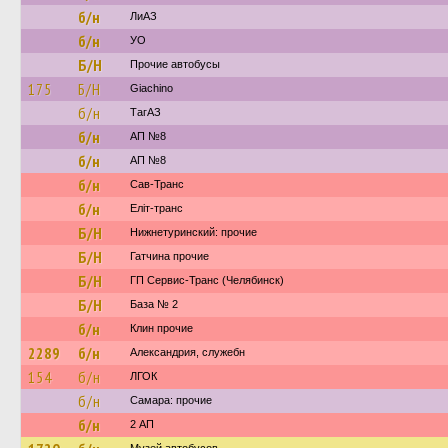
б/н
ЛиАЗ
б/н
УО
Б/Н
Прочие автобусы
175
Б/Н
Giachino
б/н
ТагАЗ
б/н
АП №8
б/н
АП №8
б/н
Сав-Транс
б/н
Еліт-транс
Б/Н
Нижнетуринский: прочие
Б/Н
Гатчина прочие
Б/Н
ГП Сервис-Транс (Челябинск)
Б/Н
База № 2
б/н
Клин прочие
2289
б/н
Александрия, служебн
154
б/н
ЛГОК
б/н
Самара: прочие
б/н
2 АП