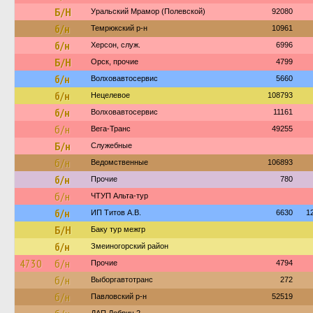
Б/Н
Уральский Мрамор (Полевской)
92080
б/н
Темрюкский р-н
10961
б/н
Херсон, служ.
6996
Б/Н
Орск, прочие
4799
б/н
Волховавтосервис
5660
б/н
Нецелевое
108793
б/н
Волховавтосервис
11161
б/н
Вега-Транс
49255
Б/н
Служебные
б/н
Ведомственные
106893
б/н
Прочие
780
б/н
ЧТУП Альта-тур
б/н
ИП Титов А.В.
6630
1
Б/Н
Баку тур межгр
б/н
Змеиногорский район
4730
б/н
Прочие
4794
б/н
Выборгавтотранс
272
б/н
Павловский р-н
52519