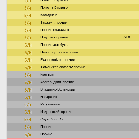
б/н
Приют в Бурцево
б/н
Приют в Бурцево
Б/Н
Колодяжне
б/н
Ташкент, прочие
б/н
Прочие (Магадан)
б/н
Подольск прочие
3289
Б/Н
Прочие автобусы
Б/Н
Нижневартовск и район
Б/Н
Екатеринбург: прочие
Б/Н
Тюменская область: прочие
б/н
Крестцы
Б/Н
Александрия, прочие
Б/Н
Владимир-Волынский
Б/Н
Назаренко
б/н
Ритуальные
Б/Н
Ивдельский: прочие
Б/Н
Служебные-Яс
б/н
Прочие
Б/н
Прочие