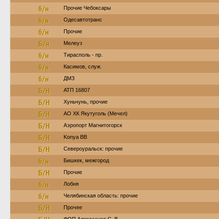
б/н
Прочие Чебоксары
б/н
Одесавтотранс
б/н
Прочие
Б/н
Мелеуз
б/н
Тирасполь - пр.
б/н
Касимов, служ.
б/н
ДМЗ
Б/Н
АТП 16807
Б/Н
Хуньчунь, прочие
Б/Н
АО ХК Якутуголь (Мечел)
Б/Н
Аэропорт Магнитогорск
Б/Н
Konya BB
Б/Н
Североуральск: прочие
б/н
Бишкек, межгород
Б/Н
Прочие
б/н
Лобня
б/н
Челябинская область: прочие
Б/Н
Прочее