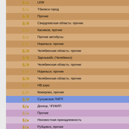
б/н
LKW
б/н
Тбилиси город
Б/Н
Прочие
Б/Н
Свердловская область: прочие
б/н
Касимов, прочие
б/н
Прочие автобусы
Б/Н
Норильск: прочие
Б/Н
Челябинская область: прочие
Б/Н
Эдельвейс (Челябинск)
Б/Н
Челябинская область: прочие
Б/Н
Норильск: прочие
Б/Н
Челябинская область: прочие
Б/Н
НВ аэро
Б/Н
Кемерово, прочие
Б/Н
Сухумское ПАТП
б/н
Донецк, ЧП/ФЛП
б/н
Прочие
б/н
Неизвестная принадлежность
б/н
Рубцовск, прочие