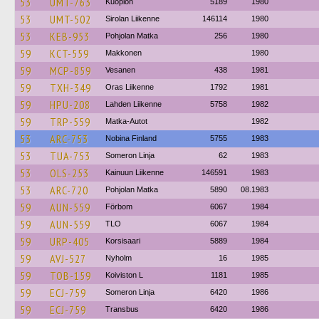
53
UMT-763
Kuopion
5189
1980
53
UMT-502
Sirolan Liikenne
146114
1980
53
KEB-953
Pohjolan Matka
256
1980
59
KCT-559
Makkonen
1980
59
MCP-859
Vesanen
438
1981
59
TXH-349
Oras Liikenne
1792
1981
59
HPU-208
Lahden Liikenne
5758
1982
59
TRP-559
Matka-Autot
1982
53
ARC-753
Nobina Finland
5755
1983
53
TUA-753
Someron Linja
62
1983
53
OLS-253
Kainuun Liikenne
146591
1983
53
ARC-720
Pohjolan Matka
5890
08.1983
59
AUN-559
Förbom
6067
1984
59
AUN-559
TLO
6067
1984
59
URP-405
Korsisaari
5889
1984
59
AVJ-527
Nyholm
16
1985
59
TOB-159
Koiviston L
1181
1985
59
ECJ-759
Someron Linja
6420
1986
59
ECJ-759
Transbus
6420
1986