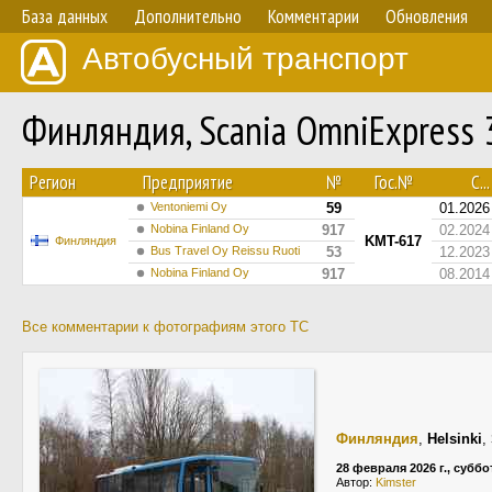
База данных
Дополнительно
Комментарии
Обновления
Автобусный транспорт
Финляндия, Scania OmniExpress
Регион
Предприятие
№
Гос.№
С...
Ventoniemi Oy
59
01.2026
Nobina Finland Oy
917
02.2024
KMT-617
Финляндия
Bus Travel Oy Reissu Ruoti
53
12.2023
Nobina Finland Oy
917
08.2014
Все комментарии к фотографиям этого ТС
Финляндия
,
Helsinki
,
28 февраля 2026 г., суббо
Автор:
Kimster