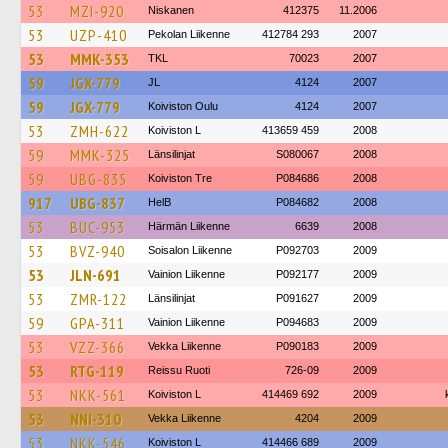
53
MZI-920
Niskanen
412375
11.2006
53
UZP-410
Pekolan Liikenne
412784 293
2007
53
MMK-353
TKL
70023
2007
59
JGX-779
JL
4124
2007
59
JGX-779
Koiviston Oulu
4124
2007
53
ZMH-622
Koiviston L
413659 459
2008
59
MMK-325
Länsilinjat
S080067
2008
59
UBG-835
Koiviston Tre
P084686
2008
917
UBG-837
HelB
P084682
2008
53
BUC-953
Härmän Liikenne
6639
2008
53
BVZ-940
Soisalon Liikenne
P092703
2009
53
JLN-691
Vainion Liikenne
P092177
2009
53
ZMR-122
Länsilinjat
P091627
2009
59
GPA-311
Vainion Liikenne
P094683
2009
53
VZZ-366
Vekka Liikenne
P090183
2009
53
RTG-119
Reissu Ruoti
726-09
2009
53
NKK-561
Koiviston L
414469 692
2009
53
NNI-310
Vekka Liikenne
4204
2009
53
NKK-546
Koiviston L
414466 689
2009