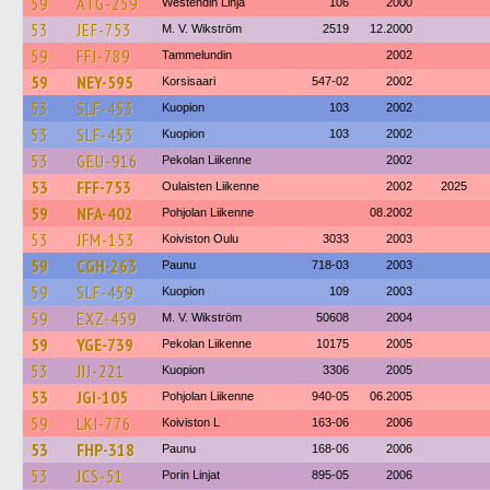
59
ATG-259
Westendin Linja
106
2000
53
JEF-753
M. V. Wikström
2519
12.2000
59
FFJ-789
Tammelundin
2002
59
NEY-595
Korsisaari
547-02
2002
53
SLF-453
Kuopion
103
2002
53
SLF-453
Kuopion
103
2002
53
GEU-916
Pekolan Liikenne
2002
53
FFF-753
Oulaisten Liikenne
2002
2025
59
NFA-402
Pohjolan Liikenne
08.2002
53
JFM-153
Koiviston Oulu
3033
2003
59
CGH-263
Paunu
718-03
2003
59
SLF-459
Kuopion
109
2003
59
EXZ-459
M. V. Wikström
50608
2004
59
YGE-739
Pekolan Liikenne
10175
2005
53
JIJ-221
Kuopion
3306
2005
53
JGI-105
Pohjolan Liikenne
940-05
06.2005
59
LKI-776
Koiviston L
163-06
2006
53
FHP-318
Paunu
168-06
2006
53
JCS-51
Porin Linjat
895-05
2006