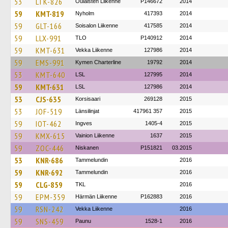
53
LTK-826
Oulaisten Liikenne
P146672
2014
59
KMT-819
Nyholm
417393
2014
59
GLT-166
Soisalon Liikenne
417585
2014
59
LLX-991
TLO
P140912
2014
59
KMT-631
Vekka Liikenne
127986
2014
59
EMS-991
Kymen Charterline
19792
2014
53
KMT-640
LSL
127995
2014
59
KMT-631
LSL
127986
2014
53
CJS-635
Korsisaari
269128
2015
53
JOF-519
Länsilinjat
417961 357
2015
59
IOT-462
Ingves
1405-4
2015
59
KMX-615
Vainion Liikenne
1637
2015
59
ZOC-446
Niskanen
P151821
03.2015
53
KNR-686
Tammelundin
2016
59
KNR-692
Tammelundin
2016
59
CLG-859
TKL
2016
59
EPM-359
Härmän Liikenne
P162883
2016
59
RSN-242
Vekka Liikenne
2016
59
SNS-459
Paunu
1528-1
2016