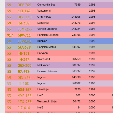
59
OFV-769
Concordia Bus
7389
1991
59
NCJ-142
Ventoniemi
1993
53
OFZ-139
Onni Vilkas
148106
1993
59
IGJ-309
Länsilinjat
148273
1994
53
CBM-253
Vainion Liikenne
148224
1994
917
GBV-711
Pohjolan Liikenne
733-96
1996
59
EGV-161
Kuopion
1996
53
GCA-578
Pohjolan Matka
845-97
1997
53
IHJ-161
Porvoon
1997
53
IIH-247
Koiviston L
148759
1997
53
OGX-200
Makkonen
881-97
1997
53
JCA-983
Pekolan Liikenne
863-97
1997
59
OIS-768
Ingves
143-98
1998
53
IJL-108
Ingves
148882
1998
53
JGM-562
Länsilinjat
2220
1999
53
MYF-188
HelB
102
2000
53
ATG-253
Westendin Linja
50471
2000
59
RIZ-616
HelB
34
2000