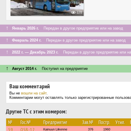
178
↑
Январь 2026 г.
Передан в другое предприятие или на завод
↑
Февраль 2024 г.
Передан в другое предприятие или на завод
↑
2022 г. — Декабрь 2023 г.
Передан в другое предприятие или на
↑
Август 2014 г.
Поступил на предприятие
Ваш комментарий
Вы не
вошли на сайт
.
Комментарии могут оставлять только зарегистрированные пользов
Другие ТС с этим номером:
№
Гос.№
Предприятие
Зав.№
Постр.
Утил.
59
OSB-12
Kainuun Liikenne
376
1960