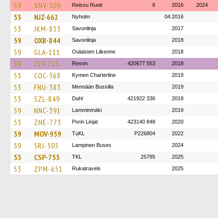
59
XNV-309
Reissu Ruoti
6
2016
2024
53
NJZ-662
Nyholm
04.2016
53
JKM-853
Savonlinja
2017
59
OXB-844
Savonlinja
2018
59
GLA-111
Oulaisten Liikenne
2018
59
ZLV-715
Revon
420677 553
2018
53
COC-368
Kymen Charterline
2019
53
FNU-383
Mennään Bussilla
2019
53
SZL-849
Dahl
421922 336
2019
59
NNC-391
Lamminmäki
2019
53
ZNE-773
Porin Linjat
423140 848
2020
59
MOV-959
TuKL
P226804
2022
59
SRJ-505
Lampinen Buses
2024
53
CSP-753
TKL
25785
2025
53
ZPM-651
Rukatravels
2025