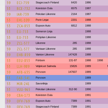
59
ECJ-759
Stagecoach Finland
6420
1986
53
BCE-732
Koiviston Oulu
6575
1987
59
IAR-739
Pekolan Liikenne
2164
1987
53
EHL-109
Porin Linjat
2201
1988
53
ZCA-853
Espoon Auto
6812
1988
53
EJJ-753
Someron Linja
1988
53
EJJ-753
Pohjolan Liikenne
1988
59
ZCL-577
Liikenne
285
1988
59
ZCL-577
Vantaan Liikenne
285
1988
59
EHB-859
Vainion Liikenne
147428
1988
53
EEU-853
Förbom
131-87
1988
1998
53
LLH-989
Veljekset Salmela
15826
1989
59
AFB-635
Porvoon
147607
1989
53
FAB-341
Porvoon
1989
53
MJR-241
Savonlinja
1989
53
VUU-965
Pekolan Liikenne
312-90
1990
59
CBA-173
Koiviston Oulu
1991
59
OFV-769
Espoon Auto
7389
1991
59
OFV-769
Stagecoach Finland
7389
1991