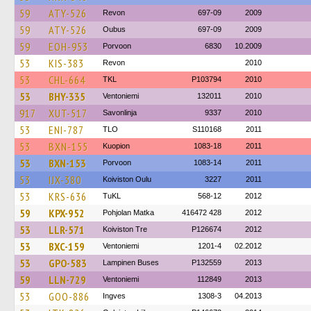
59
ATY-526
Revon
697-09
2009
59
ATY-526
Oubus
697-09
2009
59
EOH-953
Porvoon
6830
10.2009
53
KIS-383
Revon
2010
53
CHL-664
TKL
P103794
2010
53
BHY-335
Ventoniemi
132011
2010
917
XUT-517
Savonlinja
9337
2010
53
ENI-787
TLO
S110168
2011
53
BXN-155
Kuopion
1083-18
2011
53
BXN-153
Porvoon
1083-14
2011
53
IJX-380
Koiviston Oulu
3227
2011
53
KRS-636
TuKL
568-12
2012
59
KPX-952
Pohjolan Matka
416472 428
2012
53
LLR-571
Koiviston Tre
P126674
2012
53
BXC-159
Ventoniemi
1201-4
02.2012
53
GPO-583
Lampinen Buses
P132559
2013
59
LLN-729
Ventoniemi
112849
2013
53
GOO-886
Ingves
1308-3
04.2013