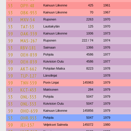
53
OPY-48
Kainuun Liikenne
425
1961
53
OBK-953
Kainuun Liikenne
70
1967
53
MXV-54
Ruponen
2263
1970
53
TAT-53
Lauttakylän
125
1970
59
OAK-359
Kainuun Liikenne
1006
1973
59
MAS-267
Ruponen
222 / 74
1974
53
RBV-181
Saimaan
1366
1976
59
OEH-859
Pohjola
4586
1977
59
OEH-859
Koiviston Oulu
4586
1977
59
AKT-662
Pohjolan Matka
8223
1978
59
TLP-127
Länsilinjat
1978
59
TNV-559
Porin Linjat
145963
1979
53
KCT-453
Makkonen
284
1979
53
ONL-353
Pohjola
5047
1979
53
ONL-353
Koiviston Oulu
5047
1979
59
OHO-659
Kainuun Liikenne
145856
1979
53
OHR-953
Pohjola
5047
1979
59
JEJ-157
Veljekset Salmela
145072
1980