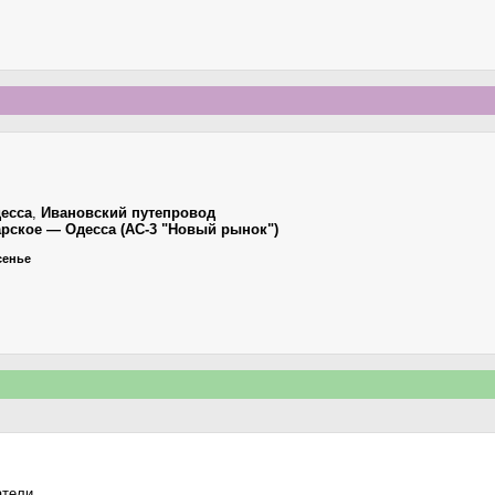
есса
,
Ивановский путепровод
арское — Одесса (АС-3 "Новый рынок")
есенье
атели.