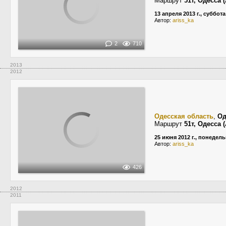
Маршрут
51т, Одесса
13 апреля 2013 г., суббота
Автор:
ariss_ka
2
710
2013
2012
Одесская область
,
Од
Маршрут
51т, Одесса
25 июня 2012 г., понедел
Автор:
ariss_ka
426
2012
2011