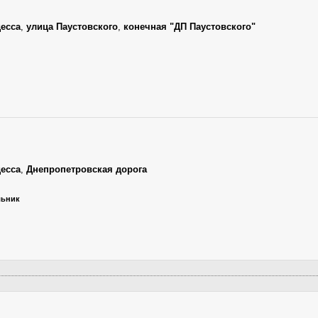
есса
,
улица Паустовского
,
конечная "ДП Паустовского"
есса
,
Днепропетровская дорога
льник