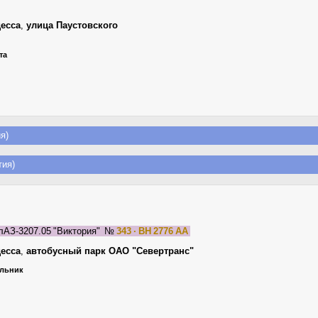
есса
,
улица Паустовского
та
я)
ия)
лАЗ-3207.05 "Виктория"
№
343 · BH 2776 AA
есса
,
автобусный парк ОАО "Севертранс"
ельник