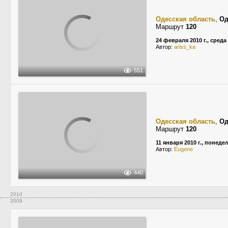
Одесская область
,
Од
Маршрут
120
24 февраля 2010 г., среда
Автор:
ariss_ka
551
Одесская область
,
Од
Маршрут
120
11 января 2010 г., понеде
Автор:
Eugene
440
2010
2009