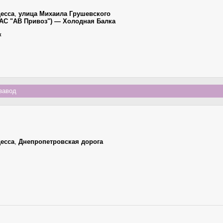
есса
,
улица Михаила Грушевского
 (АС "АВ Привоз") — Холодная Балка
к
завод
есса
,
Днепропетровская дорога