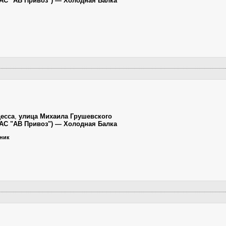
 (АС "АВ Привоз") — Холодная Балка
есса
,
улица Михаила Грушевского
 (АС "АВ Привоз") — Холодная Балка
ьник