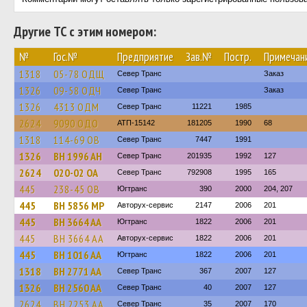
Другие ТС с этим номером:
№
Гос.№
Предприятие
Зав.№
Постр.
Примечан
1318
05-78 ОДЩ
Север Транс
Заказ
1326
09-58 ОДЧ
Север Транс
Заказ
1326
4313 ОДМ
Север Транс
11221
1985
2624
9090 ОДО
АТП-15142
181205
1990
68
1318
114-69 ОВ
Север Транс
7447
1991
1326
BH 1996 AH
Север Транс
201935
1992
127
2624
020-02 ОА
Север Транс
792908
1995
165
445
238-45 ОВ
Югтранс
390
2000
204, 207
445
BH 5856 MP
Авторух-сервис
2147
2006
201
445
BH 3664 AA
Югтранс
1822
2006
201
445
BH 3664 AA
Авторух-сервис
1822
2006
201
445
BH 1016 AA
Югтранс
1822
2006
201
1318
BH 2771 AA
Север Транс
367
2007
127
1326
BH 2560 AA
Север Транс
40
2007
127
2624
BH 2253 AA
Север Транс
35
2007
170