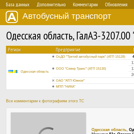
База данных
Дополнительно
Комментарии
Обновления
Автобусный транспорт
Одесская область, ГалАЗ-3207.00
Регион
Предприятие
ОсДО "Третий автобусный парк" (АТП 15128)
1
1
ООО "Север Транс" (АТП 15130)
Одесская область
2
ОАО "АТП Южное"
МПП "НИКА"
Все комментарии к фотографиям этого ТС
Одесская область
,
Од