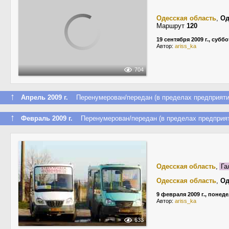
Одесская область
,
Од
Маршрут
120
19 сентября 2009 г., суббо
Автор:
ariss_ka
704
↑
Апрель 2009 г.
Перенумерован/передан (в пределах предприяти
↑
Февраль 2009 г.
Перенумерован/передан (в пределах предприят
Одесская область
,
Га
Одесская область
,
Од
9 февраля 2009 г., понед
Автор:
ariss_ka
633