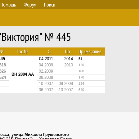
Помощь
Форум
Поиск
 "Виктория" № 445
№
Гос.№
С...
По...
Примечание
445
04.2011
2014
51т
318
04.2009
2010
120
326
02.2009
100
BH 2884 AA
624
08.2008
170
10.2007
08.2008
234
06.2007
10.2007
540
есса
,
улица Михаила Грушевского