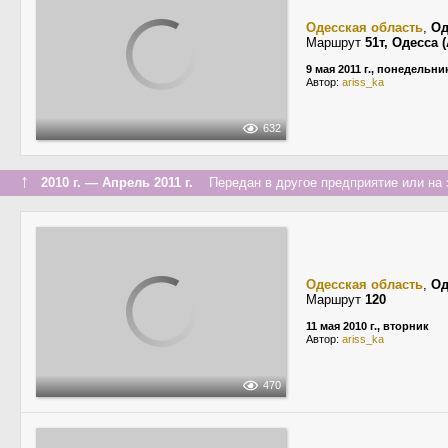
Одесская область
,
Од
Маршрут
51т, Одесса
9 мая 2011 г., понедельни
Автор:
ariss_ka
632
↑
2010 г. — Апрель 2011 г.
Передан в другое предприятие или на 
Одесская область
,
Од
Маршрут
120
11 мая 2010 г., вторник
Автор:
ariss_ka
470