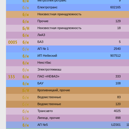
б/н
Метроэлектротранс
9
б/н
Електротранс
602165
б/н
Неизвестная принадлежность
б/н
Прочие
129
Б/Н
Неизвестная принадлежность
18
б/н
ЛиАЗ
0005
б/н
БАЗ
5
б/н
АП № 1
2540
б/н
ИП Небеский
907512
б/н
Некстбас
б/н
Электротяжмаш
333
б/н
ПАО «НЕФАЗ»
333
б/н
БАУ
108
Б/Н
Кропивницкий, прочие
б/н
Ведомственные
83
б/н
Ведомственные
120
б/н
Трансавто
4025
Б/н
Липецк, прочие
898
б/н
АП №5
UZ001
1