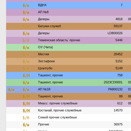
б/н
ВДНХ
7
б/н
АП №8
б/н
Дилеры
4818
0
б/н
Батуми служеб
59137
Б/н
Дилеры
LDB00026
Б/Н
Тюменская область: прочие
5446
б/н
ОУ (Чита)
б/н
Местия
26452
б/н
Зестафони
5152
б/н
Цхалтубо
5149
Б/Н
Ташкент, прочие
758
б/н
Ташкент, прочие
2023CD0001
0
б/н
б/н
АП №18
PA800132
0
Б/Н
Ташкент, прочие
99
0
Б/Н
Миасс: прочие служебные
612
0
Б/Н
Костанай, прочие служебные
14570
Б/Н
Семей прочие служебные
б/н
Прочие
36975