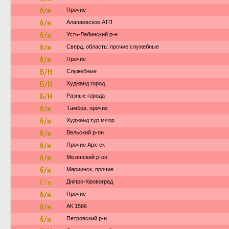
б/н
Прочие
б/н
Алапаевское АТП
б/н
Усть-Лабинский р-н
б/н
Сверд. область: прочие служебные
б/н
Прочие
Б/Н
Служебные
Б/Н
Худжанд город
Б/Н
Разные города
б/н
Тамбов, прочие
б/н
Худжанд тур м/гор
б/н
Вельский р-он
б/н
Прочие Арх-ск
б/н
Мезенский р-он
б/н
Мариинск, прочие
б/н
Дніпро-Кіровоград
б/н
Прочие
б/н
АК 1566
б/н
Петровский р-н