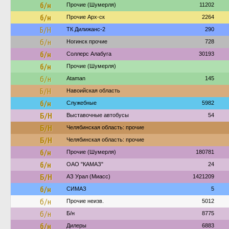
б/н
Прочие (Шумерля)
11202
б/н
Прочие Арх-ск
2264
Б/Н
ТК Дилижанс-2
290
б/н
Ногинск прочие
728
б/н
Соллерс Алабуга
30193
б/н
Прочие (Шумерля)
б/н
Ataman
145
Б/Н
Навоийская область
б/н
Служебные
5982
Б/Н
Выставочные автобусы
54
Б/Н
Челябинская область: прочие
Б/Н
Челябинская область: прочие
б/н
Прочие (Шумерля)
180781
б/н
ОАО "КАМАЗ"
24
Б/Н
АЗ Урал (Миасс)
1421209
б/н
СИМАЗ
5
б/н
Прочие неизв.
5012
б/н
Б/н
8775
б/н
Дилеры
6883