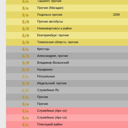
б/н
Ташкент, прочие
б/н
Прочие (Магадан)
б/н
Подольск прочие
3289
Б/Н
Прочие автобусы
Б/Н
Нижневартовск и район
Б/Н
Екатеринбург: прочие
Б/Н
Тюменская область: прочие
б/н
Крестцы
Б/Н
Александрия, прочие
Б/Н
Владимир-Волынский
Б/Н
Назаренко
б/н
Ритуальные
Б/Н
Ивдельский: прочие
Б/Н
Служебные-Яс
б/н
Прочие
Б/н
Прочие
б/н
Служебные (Арх-ск)
б/н
Служебные (Арх-ск)
б/н
Плесецкий район