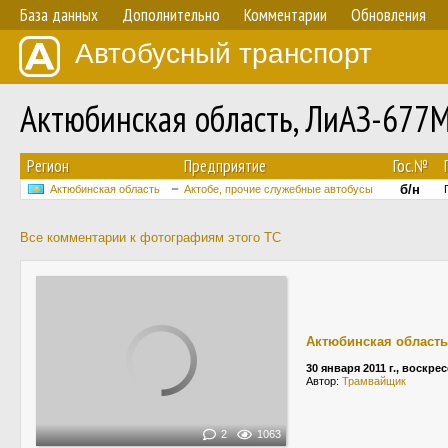
База данных
Дополнительно
Комментарии
Обновления
Автобусный транспорт
Актюбинская область, ЛиАЗ-677
Регион
Предприятие
Гос.№
б/н
Актюбинская область
Актобе, прочие служебные автобусы
Все комментарии к фотографиям этого ТС
Актюбинская область
30 января 2011 г., воскре
Автор:
Трамвайщик
2
1063