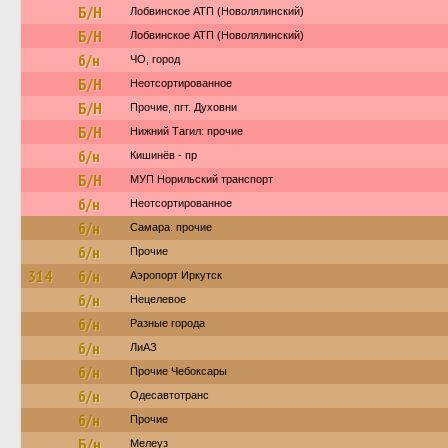
Б/Н
Лобвинское АТП (Новолялинский)
Б/Н
Лобвинское АТП (Новолялинский)
б/н
ЧО, город
Б/Н
Неотсортированное
Б/Н
Прочие, пгт. Духовни
Б/Н
Нижний Тагил: прочие
б/н
Кишинёв - пр
Б/Н
МУП Норильский транспорт
б/н
Неотсортированное
б/н
Самара: прочие
б/н
Прочие
314
б/н
Аэропорт Иркутск
б/н
Нецелевое
б/н
Разные города
б/н
ЛиАЗ
б/н
Прочие Чебоксары
б/н
Одесавтотранс
б/н
Прочие
Б/н
Мелеуз