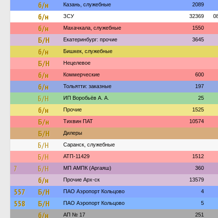
б/н
Казань, служебные
2089
б/н
ЗСУ
32369
0
б/н
Махачкала, служебные
1550
Б/Н
Екатеринбург: прочие
3645
б/н
Бишкек, служебные
Б/Н
Нецелевое
б/н
Коммерческие
600
б/н
Тольятти: заказные
197
Б/Н
ИП Воробьёв А. А.
25
б/н
Прочие
1525
Б/н
Тихвин ПАТ
10574
Б/Н
Дилеры
Б/Н
Саранск, служебные
Б/Н
АТП-11429
1512
7
Б/Н
МП АМПК (Аргаяш)
360
б/н
Прочие Арх-ск
13579
557
Б/Н
ПАО Аэропорт Кольцово
4
558
Б/Н
ПАО Аэропорт Кольцово
5
б/н
АП № 17
251