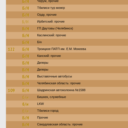
Б/Н
Чорум, прочие
Б/Н
Тбилиси тур межгр
Б/Н
Орду, прочие
Б/Н
Ирбитский: прочие
Б/Н
ГП Даутовы (Челябинск)
Б/Н
Каслинский: прочие
Б/Н
Б/н
122
Б/Н
Троицкое ПАТП им. Е.М. Мокеева
Б/Н
Канский: прочие
Б/Н
Дилеры
Б/Н
Дилеры
Б/Н
Выставочные автобусы
Б/Н
Челябинская область: прочие
109
Б/Н
Шадринская автоколонна №1588
б/н
Бишкек, служебные
б/н
LKW
б/н
Тбилиси город
Б/Н
Прочие
Б/Н
Свердловская область: прочие