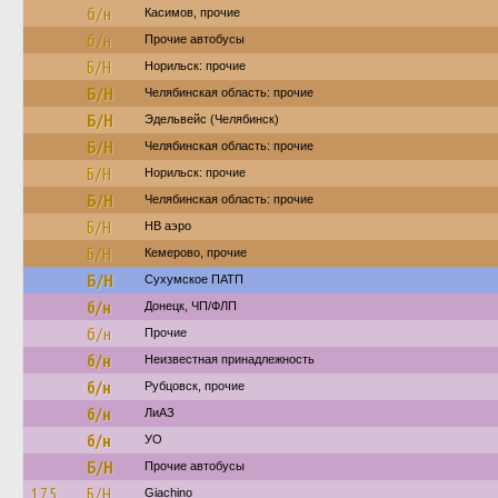
б/н
Касимов, прочие
б/н
Прочие автобусы
Б/Н
Норильск: прочие
Б/Н
Челябинская область: прочие
Б/Н
Эдельвейс (Челябинск)
Б/Н
Челябинская область: прочие
Б/Н
Норильск: прочие
Б/Н
Челябинская область: прочие
Б/Н
НВ аэро
Б/Н
Кемерово, прочие
Б/Н
Сухумское ПАТП
б/н
Донецк, ЧП/ФЛП
б/н
Прочие
б/н
Неизвестная принадлежность
б/н
Рубцовск, прочие
б/н
ЛиАЗ
б/н
УО
Б/Н
Прочие автобусы
175
Б/Н
Giachino