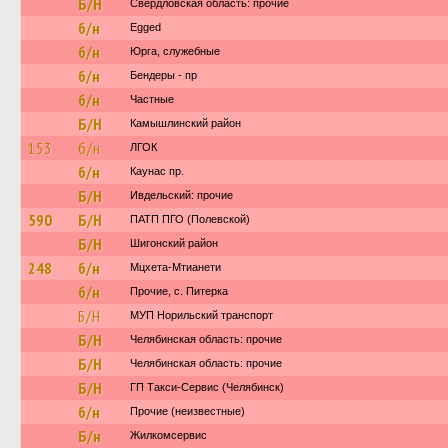
Б/Н
Свердловская область: прочие
б/н
Egged
б/н
Юрга, служебные
б/н
Бендеры - пр
б/н
Частные
Б/Н
Камышлинский район
153
б/н
ЛГОК
б/н
Каунас пр.
Б/Н
Ивдельский: прочие
590
Б/Н
ПАТП ПГО (Полевской)
Б/Н
Шигонский район
248
б/н
Мцхета-Мтианети
б/н
Прочие, с. Питерка
Б/Н
МУП Норильский транспорт
Б/Н
Челябинская область: прочие
Б/Н
Челябинская область: прочие
Б/Н
ГП Такси-Сервис (Челябинск)
б/н
Прочие (неизвестные)
Б/н
Жилкомсервис