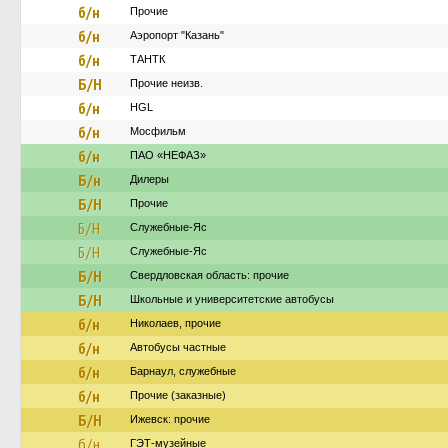
б/н
Прочие
б/н
Аэропорт "Казань"
б/н
ТАНТК
Б/Н
Прочие неизв.
б/н
HGL
б/н
Мосфильм
б/н
ПАО «НЕФАЗ»
Б/н
Дилеры
Б/Н
Прочие
Б/Н
Служебные-Яс
Б/Н
Служебные-Яс
Б/Н
Свердловская область: прочие
Б/Н
Школьные и университетские автобусы
б/н
Николаев, прочие
б/н
Автобусы частные
б/н
Барнаул, служебные
б/н
Прочие (заказные)
Б/Н
Ижевск: прочие
б/н
ГЭТ-музейные