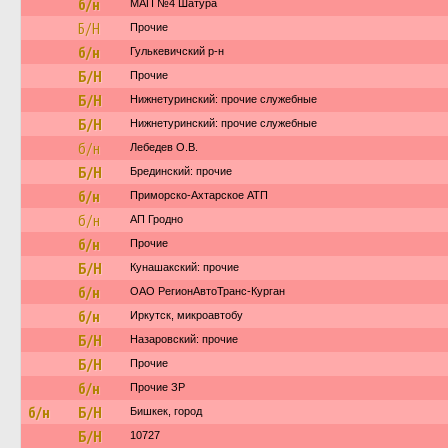
б/н
МАП №4 Шатура
Б/Н
Прочие
б/н
Гулькевичский р-н
Б/Н
Прочие
Б/Н
Нижнетуринский: прочие служебные
Б/Н
Нижнетуринский: прочие служебные
б/н
Лебедев О.В.
Б/Н
Брединский: прочие
б/н
Приморско-Ахтарское АТП
б/н
АП Гродно
б/н
Прочие
Б/Н
Кунашакский: прочие
б/н
ОАО РегионАвтоТранс-Курган
б/н
Иркутск, микроавтобу
Б/Н
Назаровский: прочие
Б/Н
Прочие
б/н
Прочие ЗР
б/н
Б/Н
Бишкек, город
Б/Н
10727