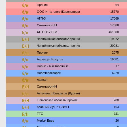
б/н
Прочие
64
б/н
ООО Игнатенко (Красноярск)
15770
б/н
АТП-3
17069
б/н
Самотлор-НН
17088
Б/н
АТП ЮКУ НВК
461300
Б/Н
Челябинская область: прочие
19972
Б/Н
Челябинская область: прочие
20081
б/н
Прочие
2075
б/н
Аэропорт Иркутск
19681
б/н
Новые / выставочные
17
б/н
Новочебоксарск
6229
б/н
Ataman
Б/Н
Самотлор-НН
б/н
Автолюкс | Белоусов (Курган)
Б/Н
Тюменская область: прочие
280
Б/Н
Красный Луч, ЧП/ФЛП
163
Б/Н
ТТС
311
б/н
Merkel Buss
26