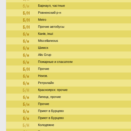
б/н
Барнаул, частные
Б/Н
Ровненский р-н
Б/Н
Metro
Б/Н
Прочие автобусы
б/н
Канів, інші
б/н
Miscellaneous
б/н
Шимск
б/н
Alis Grup
б/н
Пожарные и спасатели
Б/Н
Прочие
б/н
Неизв.
б/н
Ретролайн
Б/Н
Красноярск: прочие
б/н
Липецк, прочие
Б/н
Прочие
б/н
Приют в Бурцево
б/н
Приют в Бурцево
Б/Н
Колодяжне