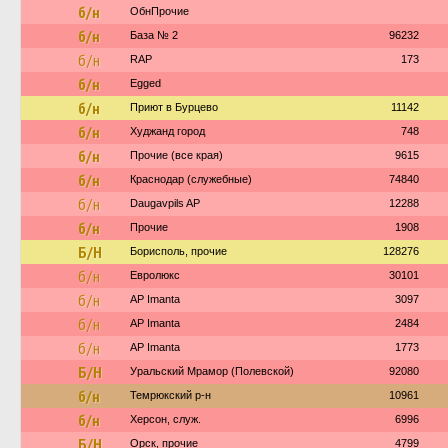
б/н
ОбнПрочие
б/н
База № 2
96232
б/н
RAP
173
б/н
Egged
б/н
Приют в Бурцево
11142
б/н
Худжанд город
748
б/н
Прочие (все края)
9615
б/н
Краснодар (служебные)
74840
б/н
Daugavpils AP
12288
б/н
Прочие
1908
Б/Н
Борисполь, прочие
128276
б/н
Евролюкс
30101
б/н
AP Imanta
3097
б/н
AP Imanta
2484
б/н
AP Imanta
1773
Б/Н
Уральский Мрамор (Полевской)
92080
б/н
Темрюкский р-н
10961
б/н
Херсон, служ.
6996
Б/Н
Орск, прочие
4799