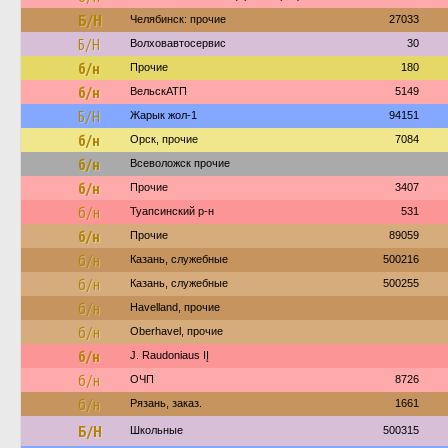
Б/Н
Челябинск: прочие
27033
Б/Н
Волховавтосервис
30
б/н
Прочие
180
б/н
ВельскАТП
5149
Б/Н
Жарык жол-1
94151
б/н
Орск, прочие
7084
б/н
Всеволожск прочие
б/н
Прочие
3407
б/н
Туапсинский р-н
531
б/н
Прочие
89059
б/н
Казань, служебные
500216
б/н
Казань, служебные
500255
б/н
Havelland, прочие
б/н
Oberhavel, прочие
б/н
J. Raudoniaus IĮ
б/н
ОЧП
8726
б/н
Рязань, заказ.
1661
Б/Н
Школьные
500315