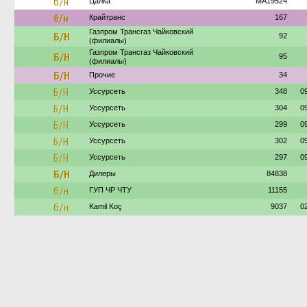
б/н
Цалка
MA19524
б/н
Крайтранс
167
Газпром Трансгаз Чайковский
Б/Н
92
(филиалы)
Газпром Трансгаз Чайковский
Б/Н
95
(филиалы)
Б/Н
Прочие
34
Б/Н
Уссурсеть
348
0
Б/Н
Уссурсеть
304
0
Б/Н
Уссурсеть
299
0
Б/Н
Уссурсеть
302
0
Б/Н
Уссурсеть
297
0
Б/Н
Дилеры
84838
б/н
ГУП ЧР ЧТУ
11155
б/н
Kamil Koç
9037
0