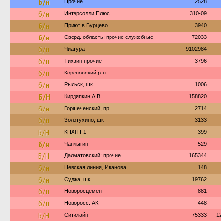
Б/н
Прочие
2528
б/н
Интерсолли Плюс
310-09
б/н
Приют в Бурцево
3940
б/н
Сверд. область: прочие служебные
72033
б/н
Чиатура
9102984
б/н
Тихвин прочие
3796
б/н
Кореновский р-н
б/н
Рыльск, шк
1006
Б/Н
Кирдяпкин А.В.
158820
б/н
Горшеченский, пр
2714
б/н
Золотухино, шк
3133
Б/Н
КПАТП-1
399
б/н
Чаплыгин
529
Б/Н
Далматовский: прочие
165344
б/н
Невская линия, Иванова
148
б/н
Суджа, шк
19762
б/н
Новоросцемент
881
б/н
Новоросс. АК
448
Б/Н
Ситилайн
75333
1