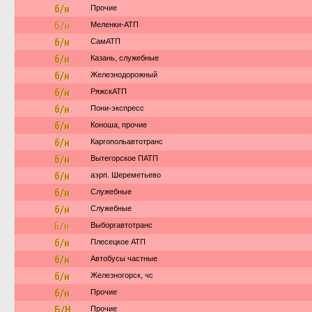
б/н
Прочие
б/н
Меленки-АТП
б/н
СамАТП
б/н
Казань, служебные
б/н
Железнодорожный
б/н
РяжскАТП
б/н
Пони-экспресс
б/н
Коноша, прочие
б/н
Каргопольавтотранс
б/н
Вытегорское ПАТП
б/н
аэрп. Шереметьево
б/н
Служебные
б/н
Служебные
Б/н
Выборгавтотранс
б/н
Плесецкое АТП
б/н
Автобусы частные
б/н
Железногорск, чс
б/н
Прочие
Б/Н
Прочие