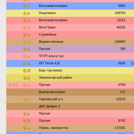
б/н
Волховавтосервис
5660
б/н
Нецелевое
108793
б/н
Волховавтосервис
11161
б/н
Вега-Транс
49255
Б/н
Служебные
б/н
Ведомственные
106893
б/н
Прочие
780
б/н
ЧТУП Альта-тур
б/н
ИП Титов А.В.
6630
1
Б/Н
Баку тур межгр
б/н
Змеиногорский район
4730
б/н
Прочие
4794
б/н
Выборгавтотранс
272
б/н
Павловский р-н
52519
б/н
ДАП Добрич 2
б/н
Прочие
Б/Н
Прочие
8742
Б/н
Пермь, неизвестно
172301