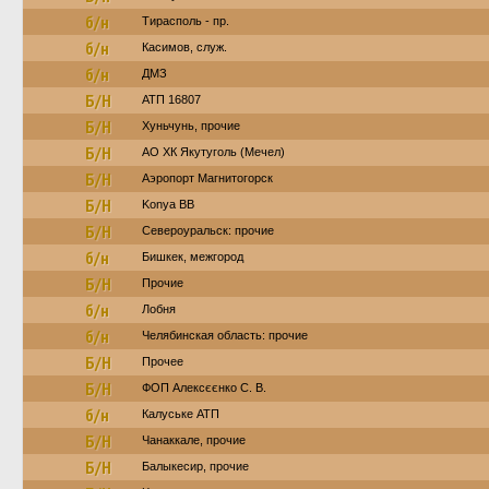
б/н
Тирасполь - пр.
б/н
Касимов, служ.
б/н
ДМЗ
Б/Н
АТП 16807
Б/Н
Хуньчунь, прочие
Б/Н
АО ХК Якутуголь (Мечел)
Б/Н
Аэропорт Магнитогорск
Б/Н
Konya BB
Б/Н
Североуральск: прочие
б/н
Бишкек, межгород
Б/Н
Прочие
б/н
Лобня
б/н
Челябинская область: прочие
Б/Н
Прочее
Б/Н
ФОП Алексєєнко С. В.
б/н
Калуське АТП
Б/Н
Чанаккале, прочие
Б/Н
Балыкесир, прочие