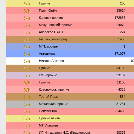
б/н
Прочие
200
Б/Н
Проч. Орёл
33614
б/н
Кировск прочие
172837
б/н
Макушинский: прочие
24070
б/н
Анапское ПАТП
224
б/н
Бишкек, межгород
1406
б/н
МГТ, прочие
1
б/н
Автошколы
171077
б/н
Нижняя Австрия
0
б/н
Прочие
34186
б/н
КМВ прочие
23107
Б/Н
Прочие
11160
Б/Н
Красноярск: прочие
4328
б/н
Третий Парк
564
б/н
Махачкала, прочие
81251
б/н
Неизвестно
224689
б/н
Прочие неизв.
б/н
MT Visaginas
б/н
ИП Читашвили Н.С. (Красноярск)
90373