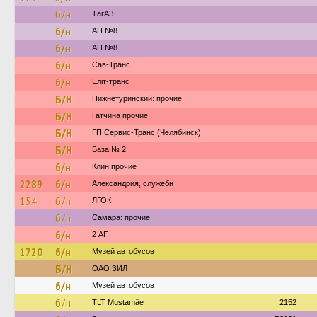
б/н
ТагАЗ
б/н
АП №8
б/н
АП №8
б/н
Сав-Транс
б/н
Еліт-транс
Б/Н
Нижнетуринский: прочие
Б/Н
Гатчина прочие
Б/Н
ГП Сервис-Транс (Челябинск)
Б/Н
База № 2
б/н
Клин прочие
2289
б/н
Александрия, служебн
154
б/н
ЛГОК
б/н
Самара: прочие
б/н
2 АП
1720
б/н
Музей автобусов
Б/Н
ОАО ЗИЛ
б/н
Музей автобусов
б/н
TLT Mustamäe
2152