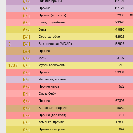
б/н
Гатчина прочие
B2121
б/н
Прочие
B2121
б/н
Прочие (все края)
2309
0
б/н
Елец, служебные
23396
б/н
Выст
49898
Б/Н
Советавтобус
52926
5
Б/Н
Без приписки (МОАП)
52926
Б/н
Прочие
б/н
МАС
3107
1722
б/н
Музей автобусов
216
б/н
Прочее
33981
Б/н
Чаплыгин, прочие
б/н
Прочие неизв.
527
Б/Н
Служ. Орёл
б/н
Прочие
67396
б/н
Волховавтосервис
5052
б/н
Прочие (все края)
2811
б/н
Каменка, прочие
12805
б/н
Приморский р-он
844