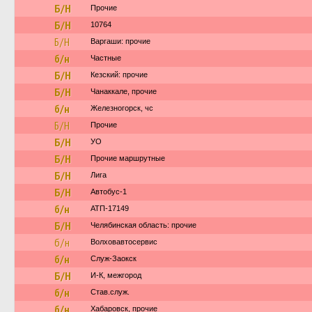
Б/Н
Прочие
Б/Н
10764
Б/Н
Варгаши: прочие
б/н
Частные
Б/Н
Кезский: прочие
Б/Н
Чанаккале, прочие
б/н
Железногорск, чс
Б/Н
Прочие
Б/Н
УО
Б/Н
Прочие маршрутные
Б/Н
Лига
Б/Н
Автобус-1
б/н
АТП-17149
Б/Н
Челябинская область: прочие
б/н
Волховавтосервис
б/н
Служ-Заокск
Б/Н
И-К, межгород
б/н
Став.служ.
б/н
Хабаровск, прочие