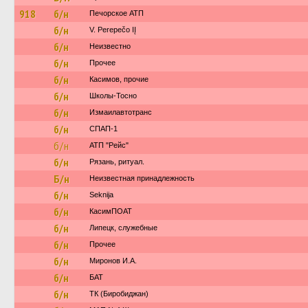
918
б/н
Печорское АТП
б/н
V. Perepečo IĮ
б/н
Неизвестно
б/н
Прочее
б/н
Касимов, прочие
б/н
Школы-Тосно
б/н
Измаилавтотранс
б/н
СПАП-1
б/н
АТП "Рейс"
б/н
Рязань, ритуал.
Б/н
Неизвестная принадлежность
б/н
Seknija
б/н
КасимПОАТ
б/н
Липецк, служебные
б/н
Прочее
б/н
Миронов И.А.
б/н
БАТ
б/н
ТК (Биробиджан)