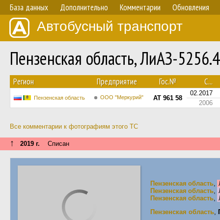
База данных
Дополнительно
Комментарии
Обновления
Автобусный транспорт
Пензенская область, ЛиАЗ-5256.
Регион
Предприятие
Гос.№
С...
02.2017
ООО "Меркурий"
АТ 961 58
Пензенская область
2006
Все комментарии к фотографиям этого ТС
↑
2019 г.
Списан
Пензенская область
,
Пензенская область
,
Пензенская область
,
Пензенская область
,