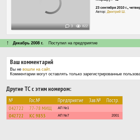
23 сентября 2010 г., четве
Автор:
Дмитрий Ш.
3
822
↑
Декабрь 2008 г.
Поступил на предприятие
Ваш комментарий
Вы не
вошли на сайт
.
Комментарии могут оставлять только зарегистрированные пользов
Другие ТС с этим номером:
№
Гос.№
Предприятие
Зав.№
Постр.
042722
77-78 МИЩ
АП №1
042722
КС 9853
АП №7
2001