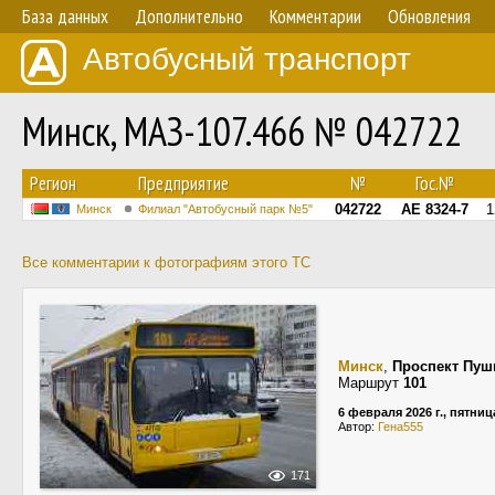
База данных
Дополнительно
Комментарии
Обновления
Автобусный транспорт
Минск, МАЗ-107.466 № 042722
Регион
Предприятие
№
Гос.№
042722
АЕ 8324-7
1
Минск
Филиал "Автобусный парк №5"
Все комментарии к фотографиям этого ТС
Минск
,
Проспект Пуш
Маршрут
101
6 февраля 2026 г., пятниц
Автор:
Гена555
171