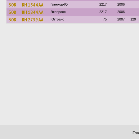
308
BH 1844 AA
Гленкор-Юг
2217
2006
308
BH 1844 AA
Экспресс
2217
2006
308
BH 2739 AA
Югтранс
75
2007
129
Гл