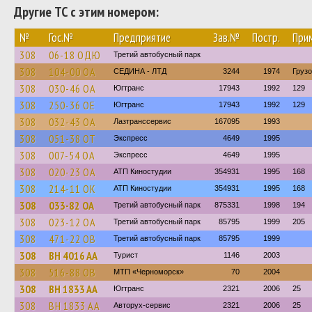
Другие ТС с этим номером:
№
Гос.№
Предприятие
Зав.№
Постр.
При
308
06-18 ОДЮ
Третий автобусный парк
308
104-00 ОА
СЕДИНА - ЛТД
3244
1974
Груз
308
030-46 ОА
Югтранс
17943
1992
129
308
250-36 ОЕ
Югтранс
17943
1992
129
308
032-43 ОА
Лазтранссервис
167095
1993
308
051-38 ОТ
Экспресс
4649
1995
308
007-54 ОА
Экспресс
4649
1995
308
020-23 ОА
АТП Киностудии
354931
1995
168
308
214-11 ОК
АТП Киностудии
354931
1995
168
308
033-82 ОА
Третий автобусный парк
875331
1998
194
308
023-12 ОА
Третий автобусный парк
85795
1999
205
308
471-22 ОВ
Третий автобусный парк
85795
1999
308
BH 4016 AA
Турист
1146
2003
308
516-88 ОВ
МТП «Черноморск»
70
2004
308
BH 1833 AA
Югтранс
2321
2006
25
308
BH 1833 AA
Авторух-сервис
2321
2006
25