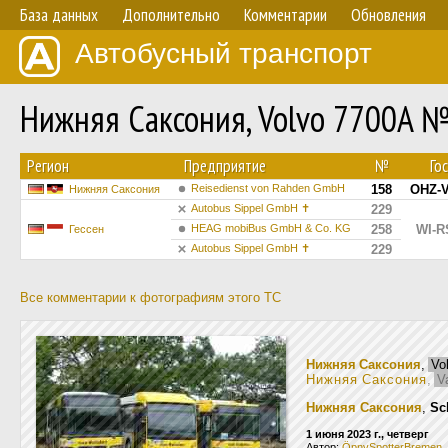
База данных
Дополнительно
Комментарии
Обновления
Автобусный транспорт
Нижняя Саксония, Volvo 7700A 
Регион
Предприятие
№
Го
Reisedienst von Rahden GmbH
158
OHZ-V
Нижняя Саксония
Autobus Sippel GmbH ✝︎
229
HEAG mobiBus GmbH & Co. KG
258
WI-R
Гессен
Autobus Sippel GmbH ✝︎
229
Все комментарии к фотографиям этого ТС
Нижняя Саксония
,
Vo
Нижняя Саксония
,
V
Нижняя Саксония
,
Sc
1 июня 2023 г., четверг
Автор:
ÖpnvSpotterBremen