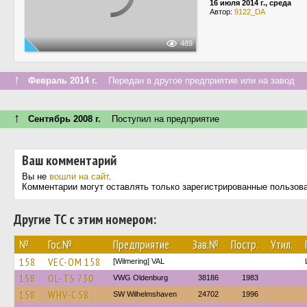
16 июля 2014 г., среда
Автор:
9122_DA
489
↑
Февраль 2014 г.
Передан в другое предприятие или на завод
↑
Сентябрь 2008 г.
Поступил на предприятие
Ваш комментарий
Вы не
вошли на сайт
.
Комментарии могут оставлять только зарегистрированные пользов
Другие ТС с этим номером:
№
Гос.№
Предприятие
Зав.№
Постр.
Утил.
158
VEC-OM 158
[Wilmering] VAL
158
OL-TS 730
VWG Oldenburg
38186
1983
158
WHV-C 58
SW Wilhelmshaven
24702
1996