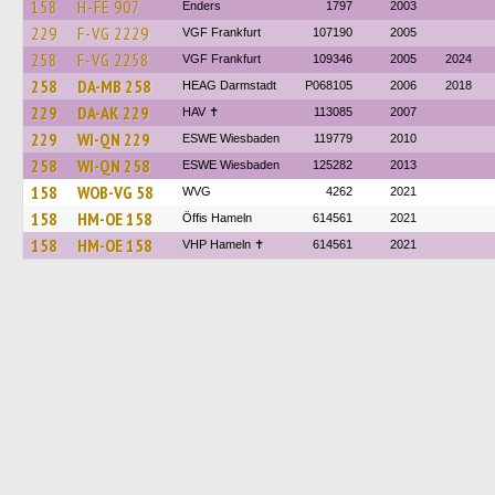
158
H-FE 907
Enders
1797
2003
229
F-VG 2229
VGF Frankfurt
107190
2005
258
F-VG 2258
VGF Frankfurt
109346
2005
2024
258
DA-MB 258
HEAG Darmstadt
P068105
2006
2018
229
DA-AK 229
HAV ✝
113085
2007
229
WI-QN 229
ESWE Wiesbaden
119779
2010
258
WI-QN 258
ESWE Wiesbaden
125282
2013
158
WOB-VG 58
WVG
4262
2021
158
HM-OE 158
Öffis Hameln
614561
2021
158
HM-OE 158
VHP Hameln ✝
614561
2021