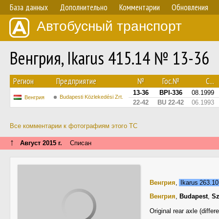
База данных
Дополнительно
Комментарии
Обновления
Автобусный транспорт
Венгрия, Ikarus 415.14 № 13-36
Регион
Предприятие
№
Гос.№
С...
13-36
BPI-336
08.1999
Budapesti Közlekedési Zrt.
Венгрия
22-42
BU 22-42
06.1993
Все комментарии к фотографиям этого ТС
↑
Август 2015 г.
Списан
Венгрия
,
Ikarus 263.1
Венгрия
,
Budapest
,
Sz
Original rear axle (differe