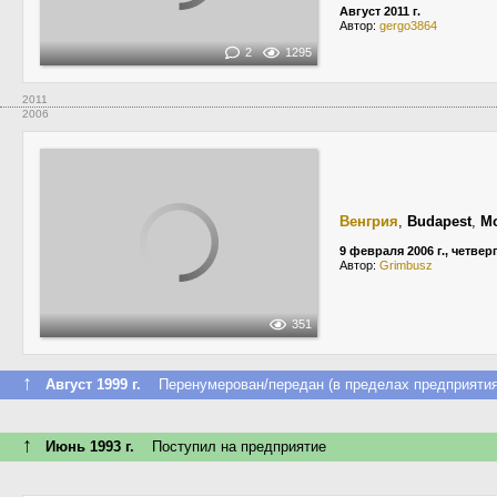
Август 2011 г.
Автор:
gergo3864
2
1295
2011
2006
Венгрия
,
Budapest
,
Mo
9 февраля 2006 г., четвер
Автор:
Grimbusz
351
↑
Август 1999 г.
Перенумерован/передан (в пределах предприятия
↑
Июнь 1993 г.
Поступил на предприятие