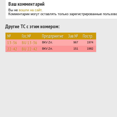
Ваш комментарий
Вы не
вошли на сайт
.
Комментарии могут оставлять только зарегистрированные пользов
Другие ТС с этим номером:
№
Гос.№
Предприятие
Зав.№
Постр.
13-36
BU 13-36
BKV Zrt.
967
1974
22-42
BU 22-42
BKV Zrt.
151
1982