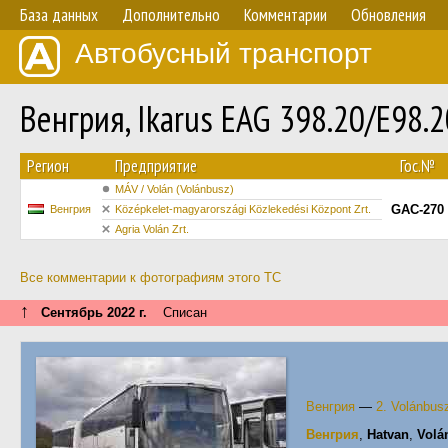
База данных
Дополнительно
Комментарии
Обновления
Автобусный транспорт
Венгрия, Ikarus EAG 398.20/E98
Регион
Предприятие
Гос.№
MÁV / Volán (Volánbusz)
GAC-270
Венгрия
Középkelet-magyarországi Közlekedési Központ Zrt.
Agria Volán Zrt.
Все комментарии к фотографиям этого ТС
↑
Сентябрь 2022 г.
Списан
Венгрия
—
2. Volánbus
Венгрия
,
Hatvan
,
Volá