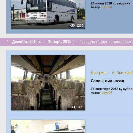
24 июля 2018 г., вторник
Автор:
fulop94
1230
↑
Декабрь 2014 г. — Январь 2015 г.
Передан в другое предприяти
Венгрия
—
V. Nemzetkö
Салон
,
вид назад
15 сентября 2012 г., суббо
Автор:
bgyp97
495