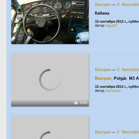
Венгрия
—
V. Nemzetkö
Кабина
15 сентября 2012 г., суббо
Автор:
bgyp97
459
Венгрия
—
V. Nemzetkö
Венгрия
,
Polgár
,
M3 A
15 сентября 2012 г., суббо
Автор:
ikarusbus
1069
Венгрия
—
V. Nemzetkö