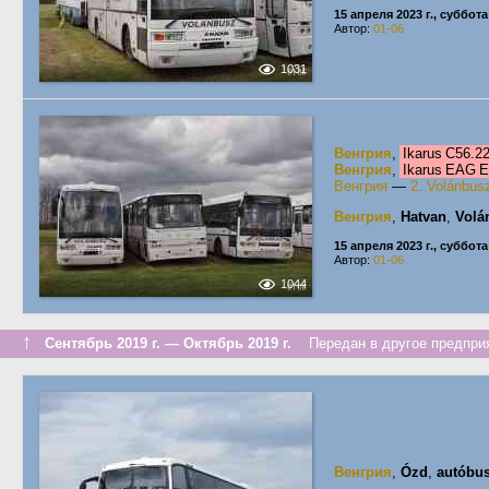
15 апреля 2023 г., суббота
Автор:
01-06
1031
Венгрия
,
Ikarus C56.
Венгрия
,
Ikarus EAG 
Венгрия
—
2. Volánbus
Венгрия
,
Hatvan
,
Volá
15 апреля 2023 г., суббота
Автор:
01-06
1044
↑
Сентябрь 2019 г. — Октябрь 2019 г.
Передан в другое предприя
Венгрия
,
Ózd
,
autóbu