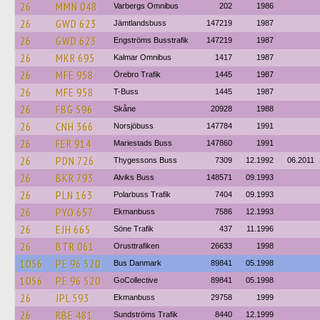
26
MMN 048
Varbergs Omnibus
202
1986
26
GWD 623
Jämtlandsbuss
147219
1987
26
GWD 623
Engströms Busstrafik
147219
1987
26
MKR 695
Kalmar Omnibus
1417
1987
26
MFE 958
Örebro Trafik
1445
1987
26
MFE 958
T-Buss
1445
1987
26
FBG 596
Skåne
20928
1988
26
CNH 366
Norsjöbuss
147784
1991
26
FER 914
Mariestads Buss
147860
1991
26
PDN 726
Thygessons Buss
7309
12.1992
06.2011
26
BKR 793
Alviks Buss
148571
09.1993
26
PLN 163
Polarbuss Trafik
7404
09.1993
26
PYO 657
Ekmanbuss
7586
12.1993
26
EJH 665
Söne Trafik
437
11.1996
26
BTR 061
Orusttrafiken
26633
1998
1056
PE 96 520
Bus Danmark
89841
05.1998
1056
PE 96 520
GoCollective
89841
05.1998
26
JPL 593
Ekmanbuss
29758
1999
26
RBE 481
Sundströms Trafik
8440
12.1999