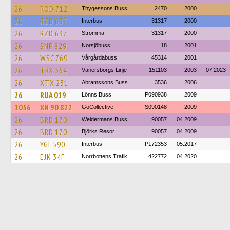
26
ROD 712
Thygessons Buss
2470
2000
26
RZD 637
Interbus
31317
2000
26
RZD 637
Strömma
31317
2000
26
SNP 829
Norsjöbuss
18
2001
26
WSC 769
Vårgårdabuss
45314
2001
26
TRX 364
Vänersborgs Linje
151103
2003
07.2023
26
XTX 231
Abramssons Buss
3536
2006
26
RUA 019
Lönns Buss
P090938
2009
1056
XN 90 822
GoCollective
S090148
2009
26
BRD 170
Weidermans Buss
90057
04.2009
26
BRD 170
Björks Resor
90057
04.2009
26
YGL 590
Interbus
P172353
05.2017
26
EJK 34F
Norrbottens Trafik
422772
04.2020