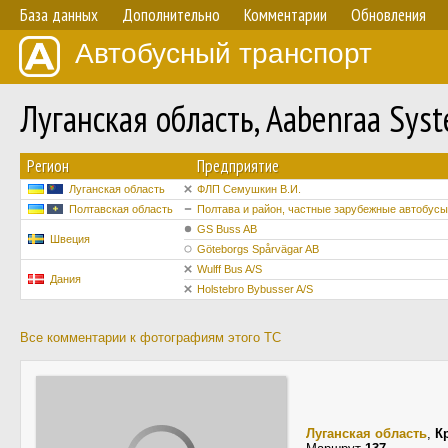
База данных
Дополнительно
Комментарии
Обновления
Автобусный транспорт
Луганская область, Aabenraa Sy
Регион
Предприятие
Луганская область
ФЛП Семушкин В.И.
Полтавская область
Полтава и район, частные зарубежные автобусы
GS Buss AB
Швеция
Göteborgs Spårvägar AB
Wulff Bus A/S
Дания
Holstebro Bybusser A/S
Все комментарии к фотографиям этого ТС
Луганская область
,
К