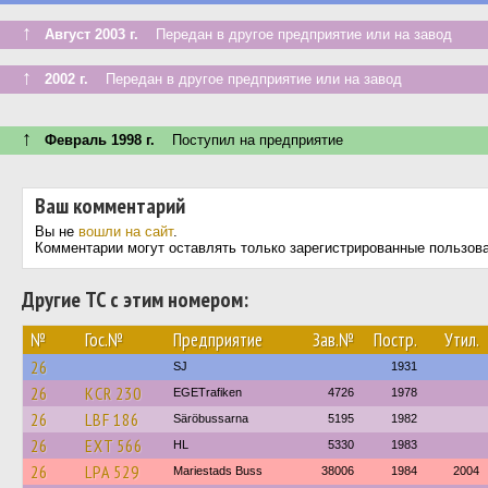
↑
Август 2003 г.
Передан в другое предприятие или на завод
↑
2002 г.
Передан в другое предприятие или на завод
↑
Февраль 1998 г.
Поступил на предприятие
Ваш комментарий
Вы не
вошли на сайт
.
Комментарии могут оставлять только зарегистрированные пользов
Другие ТС с этим номером:
№
Гос.№
Предприятие
Зав.№
Постр.
Утил.
26
SJ
1931
26
KCR 230
EGETrafiken
4726
1978
26
LBF 186
Säröbussarna
5195
1982
26
EXT 566
HL
5330
1983
26
LPA 529
Mariestads Buss
38006
1984
2004