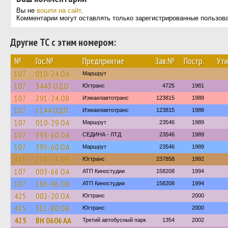
Вы не
вошли на сайт
.
Комментарии могут оставлять только зарегистрированные пользов
Другие ТС с этим номером:
№
Гос.№
Предприятие
Зав.№
Постр.
Ути
107
010-24 ОА
Маршрут
107
3443 ОДО
Югтранс
4725
1981
107
291-24 ОВ
Измаилавтотранс
123815
1988
107
1144 ОДП
Измаилавтотранс
123815
1988
107
010-29 ОА
Маршрут
23546
1989
107
393-60 ОА
СЕДИНА - ЛТД
23546
1989
107
393-60 ОА
Маршрут
23546
1989
425
250-74 ОВ
Югтранс
237858
1992
107
003-66 ОА
АТП Киностудии
158208
1994
107
196-96 ОВ
АТП Киностудии
158208
1994
425
002-20 ОА
Югтранс
2000
425
311-80 ОВ
Югтранс
2000
425
BH 0606 AA
Третий автобусный парк
1354
2002