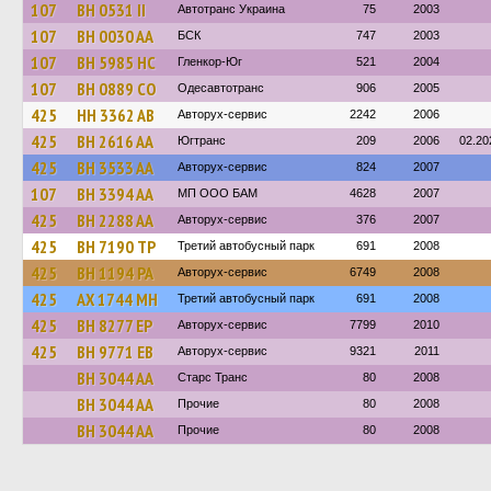
107
BH 0531 II
Автотранс Украина
75
2003
107
BH 0030 AA
БСК
747
2003
107
BH 5985 HC
Гленкор-Юг
521
2004
107
BH 0889 CO
Одесавтотранс
906
2005
425
HH 3362 AB
Авторух-сервис
2242
2006
425
BH 2616 AA
Югтранс
209
2006
02.20
425
BH 3533 AA
Авторух-сервис
824
2007
107
BH 3394 AA
МП ООО БАМ
4628
2007
425
BH 2288 AA
Авторух-сервис
376
2007
425
BH 7190 TP
Третий автобусный парк
691
2008
425
BH 1194 PA
Авторух-сервис
6749
2008
425
AX 1744 MH
Третий автобусный парк
691
2008
425
BH 8277 EP
Авторух-сервис
7799
2010
425
BH 9771 EB
Авторух-сервис
9321
2011
BH 3044 AA
Старс Транс
80
2008
BH 3044 AA
Прочие
80
2008
BH 3044 AA
Прочие
80
2008