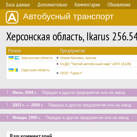
База данных
Дополнительно
Комментарии
Обновления
Автобусный транспорт
Херсонская область, Ikarus 256.
Регион
Предприятие
Херсонская область
Новая Каховка, прочие
ОсДО "Третий автобусный парк" (АТП 15128)
Одесская область
ООО "Турист"
↑
Июнь 2004 г.
Передан в другое предприятие или на завод
↑
2003 г. — 2004 г.
Передан в другое предприятие или на завод
↑
Январь 1995 г.
Передан в другое предприятие или на завод
Ваш комментарий