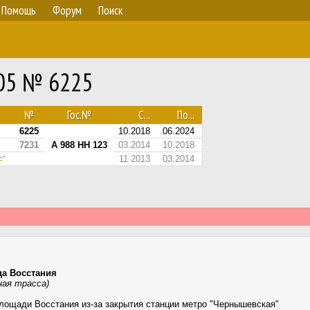
Помощь
Форум
Поиск
.05 № 6225
№
Гос.№
С...
По...
6225
10.2018
06.2024
7231
А 988 НН 123
03.2014
10.2018
11.2013
03.2014
с"
ца Восстания
ная трасса)
лощади Восстания из-за закрытия станции метро "Чернышевская"