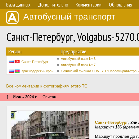
База данных
Дополнительно
Комментарии
Обновления
Автобусный транспорт
Санкт-Петербург, Volgabus-5270
Регион
Предприятие
Автобусный парк № 6
Санкт-Петербург
Автобусный парк № 7
Краснодарский край
Сочинский филиал СПб ГУП "Пассажиравтотран
Все комментарии к фотографиям этого ТС
↑
Июнь 2024 г.
Списан
Санкт-Петербург
,
Ули
Маршрут
136
(времен
Маршрут продлён до п