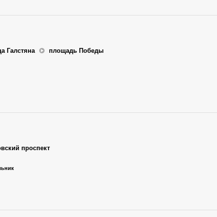
ца Галстяна
площадь Победы
овский проспект
ельник