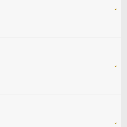
¤
¤
¤