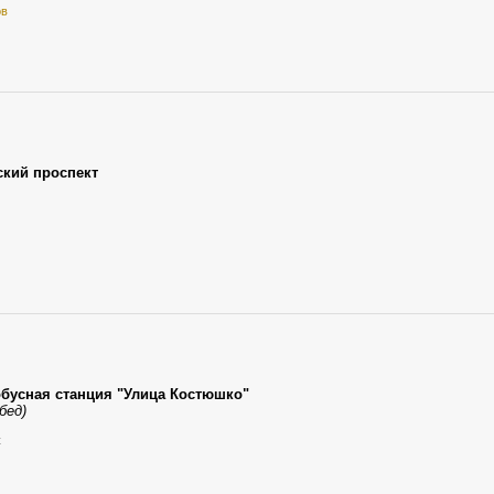
ов
ский проспект
обусная станция "Улица Костюшко"
бед)
к