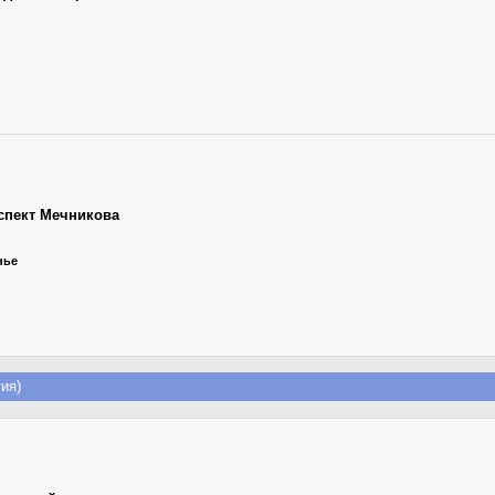
спект Мечникова
нье
ия)