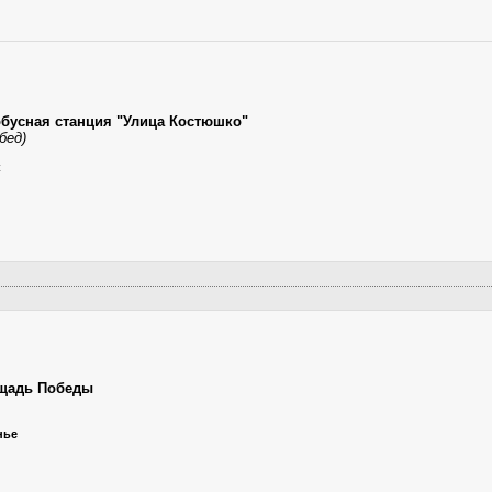
обусная станция "Улица Костюшко"
бед)
к
щадь Победы
нье