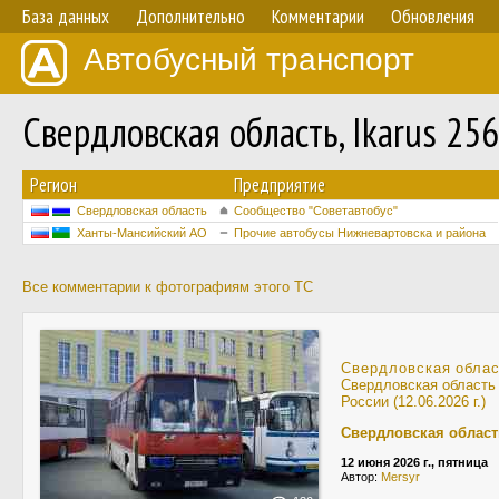
База данных
Дополнительно
Комментарии
Обновления
Автобусный транспорт
Свердловская область, Ikarus 25
Регион
Предприятие
Свердловская область
Сообщество "Советавтобус"
Ханты-Мансийский АО
Прочие автобусы Нижневартовска и района
Все комментарии к фотографиям этого ТС
Свердловская обла
Свердловская область
России (12.06.2026 г.)
Свердловская област
12 июня 2026 г., пятница
Автор:
Mersyr