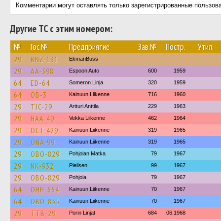
Комментарии могут оставлять только зарегистрированные пользов
Другие ТС с этим номером:
№
Гос.№
Предприятие
Зав.№
Постр.
Утил.
29
BNZ-131
EkmanBuss
29
AA-398
Espoon Auto
600
1959
64
ED-64
Someron Linja
320
1959
64
OB-3
Kainuun Liikenne
716
1960
29
TJC-29
Artturi Anttila
229
1963
29
HAA-49
Vekka Liikenne
462
1964
29
OCT-429
Kainuun Liikenne
319
1965
29
ONA-99
Kainuun Liikenne
319
1965
29
OBO-829
Pohjolan Matka
79
1967
29
NK-932
Pielisen
99
1967
29
OBO-829
Pohjola
79
1967
64
OHH-664
Kainuun Liikenne
70
1967
64
OBO-835
Kainuun Liikenne
70
1967
29
TTB-29
Porin Linjat
684
06.1968