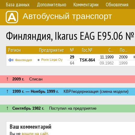
База данных
Дополнительно
Комментарии
Обновления
Автобусный транспорт
Финляндия, Ikarus EAG E95.06 №
Регион
Предприятие
№
Гос.№
С...
По...
29
11.1999
2009
Porin Linjat Oy
TSK-864
Финляндия
64
09.1982
1999
↑
2009 г.
Списан
↑
1999 г. — Ноябрь 1999 г.
КВР/модернизация (смена модели)
↑
Сентябрь 1982 г.
Поступил на предприятие
Ваш комментарий
Вы не
вошли на сайт
.