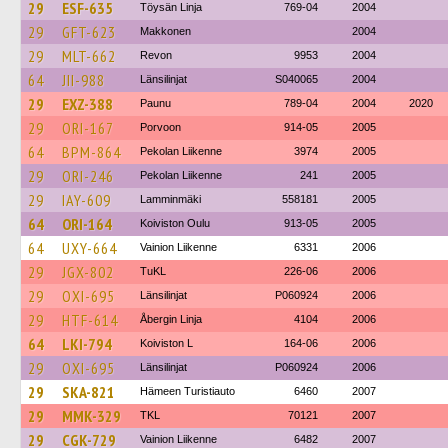
29
ESF-635
Töysän Linja
769-04
2004
29
GFT-623
Makkonen
2004
29
MLT-662
Revon
9953
2004
64
JII-988
Länsilinjat
S040065
2004
29
EXZ-388
Paunu
789-04
2004
2020
29
ORI-167
Porvoon
914-05
2005
64
BPM-864
Pekolan Liikenne
3974
2005
29
ORI-246
Pekolan Liikenne
241
2005
29
IAY-609
Lamminmäki
558181
2005
64
ORI-164
Koiviston Oulu
913-05
2005
64
UXY-664
Vainion Liikenne
6331
2006
29
JGX-802
TuKL
226-06
2006
29
OXI-695
Länsilinjat
P060924
2006
29
HTF-614
Åbergin Linja
4104
2006
64
LKI-794
Koiviston L
164-06
2006
29
OXI-695
Länsilinjat
P060924
2006
29
SKA-821
Hämeen Turistiauto
6460
2007
29
MMK-329
TKL
70121
2007
29
CGK-729
Vainion Liikenne
6482
2007