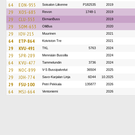
64
EON-955
Soisalon Liikenne
P182535
2019
29
XOS-685
Revon
1748-1
2019
29
CLU-353
EkmanBuss
2019
29
SOM-653
OlliBus
2020
29
IOV-215
Muurinen
2021
64
ETP-864
Koiviston Tre
2021
29
KVU-491
TKL
5763
2024
29
SPR-289
Mennään Bussilla
2024
64
KVU-477
Tammelundin
3736
2024
29
NOC-899
V-S Bussipalvelut
36504
2025
29
JOH-774
Savo-Karjalan Linja
6D44
10.2025
29
FSU-100
Petri Pekkala
135877
2026
64
MSJ-664
Ventoniemi
2026