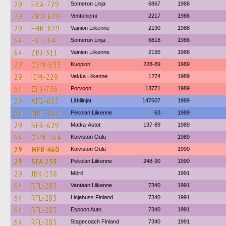
29
EKA-729
Someron Linja
6867
1988
29
ZBU-629
Ventoniemi
2217
1988
29
EHB-829
Vainion Liikenne
2190
1988
64
EJJ-764
Someron Linja
6818
1988
64
ZBJ-311
Vainion Liikenne
2195
1988
29
OSM-635
Kuopion
228-89
1989
29
IEM-229
Vekka Liikenne
1274
1989
64
ZHJ-756
Porvoon
13771
1989
29
AFB-635
Lähilinjat
147607
1989
64
MHF-164
Pekolan Liikenne
63
1989
29
BFB-629
Matka-Autot
137-89
1989
64
OSM-564
Koiviston Oulu
1989
29
MFB-460
Koiviston Oulu
1990
29
SFA-259
Pekolan Liikenne
248-90
1990
29
JBK-138
Mörö
1991
64
RFL-285
Vantaan Liikenne
7340
1991
64
RFL-285
Linjebuss Finland
7340
1991
64
RFL-285
Espoon Auto
7340
1991
64
RFL-285
Stagecoach Finland
7340
1991