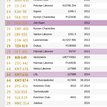
29
GMO-691
29
CIJ-245
Pekolan Liikenne
415786 254
2012
64
KAH-90
Ingves
1246-1
2012
64
FKN-383
Kymen Charterline
P123436
2012
29
FKN-356
Jari Kaari
2012
29
EMP-400
Kymen Charterline
2013
29
CRV-930
Vainion Liikenne
1291-3
2013
29
EON-401
Lamminmäki
417247 896
2013
29
TZH-829
Oubus
P138300
2013
29
FKT-491
Härmän Liikenne
54747
2013
29
NJR-649
Ventoniemi
14ETY0001
2014
64
ZOC-442
Härmän Liikenne
P144536
2014
64
KMT-636
Vekka Liikenne
127988
2014
64
KMT-636
LSL
127988
2014
64
KMT-874
V-S Bussipalvelut
417404
06.2014
64
UYS-476
Koiviston Oulu
3610
07.2014
29
SLX-818
Tammelundin
2015
29
SLX-829
Koiviston Oulu
4641
2015
29
MMC-314
Jalobus
2015