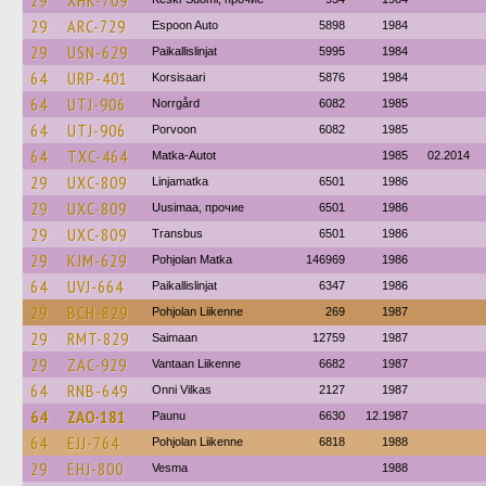
29
XHK-709
29
ARC-729
Espoon Auto
5898
1984
29
USN-629
Paikallislinjat
5995
1984
64
URP-401
Korsisaari
5876
1984
64
UTJ-906
Norrgård
6082
1985
64
UTJ-906
Porvoon
6082
1985
64
TXC-464
Matka-Autot
1985
02.2014
29
UXC-809
Linjamatka
6501
1986
29
UXC-809
Uusimaa, прочие
6501
1986
29
UXC-809
Transbus
6501
1986
29
KJM-629
Pohjolan Matka
146969
1986
64
UVJ-664
Paikallislinjat
6347
1986
29
BCH-829
Pohjolan Liikenne
269
1987
29
RMT-829
Saimaan
12759
1987
29
ZAC-929
Vantaan Liikenne
6682
1987
64
RNB-649
Onni Vilkas
2127
1987
64
ZAO-181
Paunu
6630
12.1987
64
EJJ-764
Pohjolan Liikenne
6818
1988
29
EHJ-800
Vesma
1988