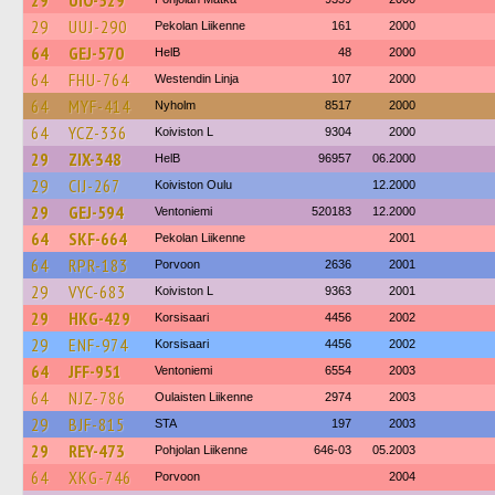
29
UIO-529
29
UUJ-290
Pekolan Liikenne
161
2000
64
GEJ-570
HelB
48
2000
64
FHU-764
Westendin Linja
107
2000
64
MYF-414
Nyholm
8517
2000
64
YCZ-336
Koiviston L
9304
2000
29
ZIX-348
HelB
96957
06.2000
29
CIJ-267
Koiviston Oulu
12.2000
29
GEJ-594
Ventoniemi
520183
12.2000
64
SKF-664
Pekolan Liikenne
2001
64
RPR-183
Porvoon
2636
2001
29
VYC-683
Koiviston L
9363
2001
29
HKG-429
Korsisaari
4456
2002
29
ENF-974
Korsisaari
4456
2002
64
JFF-951
Ventoniemi
6554
2003
64
NJZ-786
Oulaisten Liikenne
2974
2003
29
BJF-815
STA
197
2003
29
REY-473
Pohjolan Liikenne
646-03
05.2003
64
XKG-746
Porvoon
2004