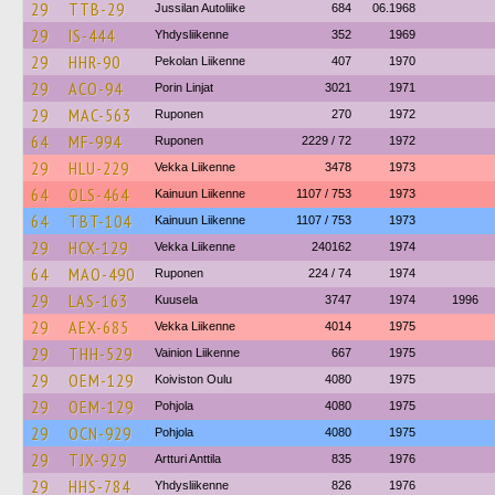
29
TTB-29
Jussilan Autoliike
684
06.1968
29
IS-444
Yhdysliikenne
352
1969
29
HHR-90
Pekolan Liikenne
407
1970
29
ACO-94
Porin Linjat
3021
1971
29
MAC-563
Ruponen
270
1972
64
MF-994
Ruponen
2229 / 72
1972
29
HLU-229
Vekka Liikenne
3478
1973
64
OLS-464
Kainuun Liikenne
1107 / 753
1973
64
TBT-104
Kainuun Liikenne
1107 / 753
1973
29
HCX-129
Vekka Liikenne
240162
1974
64
MAO-490
Ruponen
224 / 74
1974
29
LAS-163
Kuusela
3747
1974
1996
29
AEX-685
Vekka Liikenne
4014
1975
29
THH-529
Vainion Liikenne
667
1975
29
OEM-129
Koiviston Oulu
4080
1975
29
OEM-129
Pohjola
4080
1975
29
OCN-929
Pohjola
4080
1975
29
TJX-929
Artturi Anttila
835
1976
29
HHS-784
Yhdysliikenne
826
1976