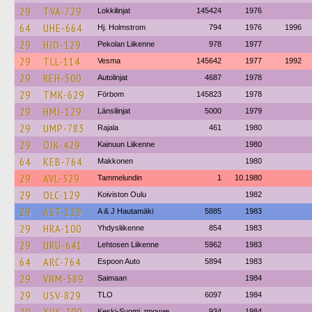
29
TVA-729
Lokkilinjat
145424
1976
64
UHE-664
Hj. Holmstrom
794
1976
1996
29
HJO-129
Pekolan Liikenne
978
1977
29
TLL-114
Vesma
145642
1977
1992
29
REH-500
Autolinjat
4687
1978
29
TMK-629
Förbom
145823
1978
29
HMJ-129
Länsilinjat
5000
1979
29
UMP-783
Rajala
461
1980
29
OJK-429
Kainuun Liikenne
1980
64
KEB-764
Makkonen
1980
29
AVL-329
Tammelundin
1
10.1980
29
OLC-129
Koiviston Oulu
1982
29
AST-129
A & J Hautamäki
5885
1983
29
HRA-100
Yhdysliikenne
854
1983
29
URU-641
Lehtosen Liikenne
5962
1983
64
ARC-764
Espoon Auto
5894
1983
29
VNM-589
Saimaan
1984
29
USV-829
TLO
6097
1984
Keski-Suomi, прочие
934
1984