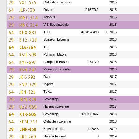
29
VXT-575
Oulaisten Liikenne
2015
64
JLP-730
Revon
P157762
2015
29
MMC-314
Jalobus
2015
29
MMC-314
V-S Bussipalvelut
2015
64
KUX-883
TLO
418194 498
06.2015
29
BTZ-728
Soisalon Liikenne
2016
64
CLG-864
TKL
2016
64
RSH-398
Pohjolan Matka
2016
64
KYS-697
Lampinen Buses
273129
2016
29
RSN-242
Mennään Bussilla
2016
29
JKK-592
Dahl
2017
29
ENP-329
Ingves
2017
64
JKN-821
TuKL
2017
29
JKM-829
Savonlinja
2017
29
UZZ-969
Härmän Liikenne
2017
64
KTK-606
Savonlinja
421405 937
2018
64
ZPM-713
Oulaisten Liikenne
2018
29
CMR-458
Koiviston Tre
422048
2019
29
GRR-260
Nobina Finland
8
2019