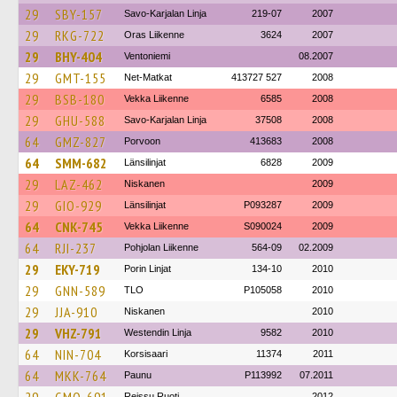
29
SBY-157
Savo-Karjalan Linja
219-07
2007
29
RKG-722
Oras Liikenne
3624
2007
29
BHY-404
Ventoniemi
08.2007
29
GMT-155
Net-Matkat
413727 527
2008
29
BSB-180
Vekka Liikenne
6585
2008
29
GHU-588
Savo-Karjalan Linja
37508
2008
64
GMZ-827
Porvoon
413683
2008
64
SMM-682
Länsilinjat
6828
2009
29
LAZ-462
Niskanen
2009
29
GIO-929
Länsilinjat
P093287
2009
64
CNK-745
Vekka Liikenne
S090024
2009
64
RJI-237
Pohjolan Liikenne
564-09
02.2009
29
EKY-719
Porin Linjat
134-10
2010
29
GNN-589
TLO
P105058
2010
29
JJA-910
Niskanen
2010
29
VHZ-791
Westendin Linja
9582
2010
64
NIN-704
Korsisaari
11374
2011
64
MKK-764
Paunu
P113992
07.2011
Reissu Ruoti
2012