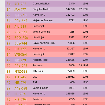
64
RFL-285
Concordia Bus
7340
1991
64
JAX-477
Pohjolan Matka
147778
02.1992
29
JBF-730
Koiviston L
147793
1993
64
CGK-642
Veljekset Salmela
7721
1994
29
AIU-329
Länsilinjat
1995
29
NGY-631
Vekka Liikenne
265
1995
29
BGO-796
Länsilinjat
7922
1995
29
GBV-944
Savo-Karjalan Linja
72896
1996
29
LIB-427
Koiviston L
821-97
1997
64
VYO-864
Länsilinjat
10017
1997
29
HIF-929
Haldin&Rose
148656
1997
29
GBY-283
Porvoon
1868
03.1997
29
MTZ-529
City Tour
27039
1998
29
AIT-343
LSL
148932
1998
29
MIR-796
TKL
450
1998
29
AAZ-591
Veolia Finland
1987
1998
29
IIH-294
Koiviston L
148858
1998
29
XIB-794
Jalobus
2275
1999
Pohjolan Matka
9359
2000