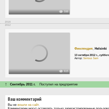
598
2016
2012
Финляндия
,
Helsinki
13 октября 2012 г., суббот
Автор:
Serious Sam
615
↑
Сентябрь 2011 г.
Поступил на предприятие
Ваш комментарий
Вы не
вошли на сайт
.
Комментарии могут оставлять только зарегистрированные пользов