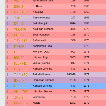
1
VJP-826
Järviseudun Linja
226
1969
1
KRG-1
E. Ahonen
250
1969
1
OX-816
Nevakivi
2709
1969
1
ZSI-9
Разные города
247
1969
1
BV-101
Paikallislinjat
2644
1969
1
VKL-801
Kokkolan Liikenne
2845
1970
1
EI-103
Bussi-Ketonen
126
1970
1
TEV-152
Rafael Wallin
386
1970
1
IY-449
Kasiniemen Linja
1970
1
OUI-1
Koiviston Oulu
903
1971
1
IGB-50
Hämeen Linja
3083
1971
1
HJO-341
Vekka Liikenne
3017
1971
1
OER-501
Kainuun Liikenne
843
1971
1
THA-632
Paikallisliikenne
240019
1971
1
IK-675
Elorannan Liikenne
1168
1971
1
OB-131
Kainuun Liikenne
843
1971
1
VMH-795
Härmän Liikenne
3239
1972
1
ZHC-1
Ventoniemi
153
1972
1
HKV-513
Kivistö
3241
1972