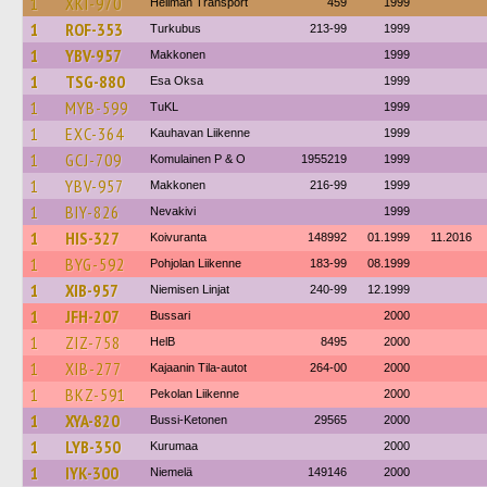
1
XKI-970
Hellman Transport
459
1999
1
ROF-353
Turkubus
213-99
1999
1
YBV-957
Makkonen
1999
1
TSG-880
Esa Oksa
1999
1
MYB-599
TuKL
1999
1
EXC-364
Kauhavan Liikenne
1999
1
GCJ-709
Komulainen P & O
1955219
1999
1
YBV-957
Makkonen
216-99
1999
1
BIY-826
Nevakivi
1999
1
HIS-327
Koivuranta
148992
01.1999
11.2016
1
BYG-592
Pohjolan Liikenne
183-99
08.1999
1
XIB-957
Niemisen Linjat
240-99
12.1999
1
JFH-207
Bussari
2000
1
ZIZ-758
HelB
8495
2000
1
XIB-277
Kajaanin Tila-autot
264-00
2000
1
BKZ-591
Pekolan Liikenne
2000
1
XYA-820
Bussi-Ketonen
29565
2000
1
LYB-350
Kurumaa
2000
1
IYK-300
Niemelä
149146
2000