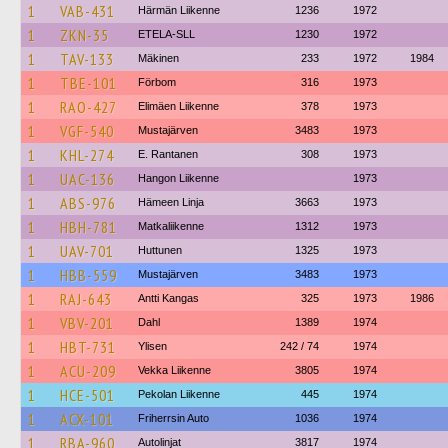
1
VAB-431
Härmän Liikenne
1236
1972
1
ZKN-35
ETELA-SLL
1230
1972
1
TAV-133
Mäkinen
233
1972
1984
1
TBE-101
Förbom
316
1973
1
RAO-427
Elimäen Liikenne
378
1973
1
VGF-540
Mustajärven
3483
1973
1
KHL-274
E. Rantanen
308
1973
1
UAC-136
Hangon Liikenne
1973
1
ABS-976
Hämeen Linja
3663
1973
1
HBH-781
Matkaliikenne
1312
1973
1
UAV-701
Huttunen
1325
1973
1
HBB-559
Mustajärven
3483
1973
1
RAJ-643
Antti Kangas
325
1973
1986
1
VBV-201
Dahl
1389
1974
1
HBT-731
Ylisen
242 / 74
1974
1
ACU-209
Vekka Liikenne
3805
1974
1
HCE-501
Pekolan Liikenne
445
1974
1
ACX-101
Friherrsin Auto
1036
1974
1
RBA-960
Autolinjat
3817
1974