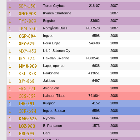
1
SBY-150
Turun Citybus
216-07
2007
1
XNO-908
Kymen Charterline
2007
1
TYS-869
Engsbo
33662
2007
1
LPM-530
Norrgårds Buss
P077570
2007
1
CGP-694
Ingves
6598
2008
1
XEY-629
Porin Linjat
540-08
2008
1
MXY-432
L-l. J. Salonen Oy
2008
1
JKY-724
Hakalan Liikenne
P080541
2008
1
MMX-909
Lappi, прочие
6638
2008
1
KSU-858
Paakinaho
413651
2008
1
BJY-868
Jalobus
6497
2008
1
ERG-671
Atro Vuolle
2008
1
CGS-657
Kainuun Tilaus
741604
2008
1
JHK-591
Kuopion
4152
2008
1
CGP-694
Ingves Bussar
6598
2008
1
KMG-623
Nyholm
6647
2008
1
LOZ-960
E. Rantanen
1573
2008
1
HRI-593
Dahl
2008