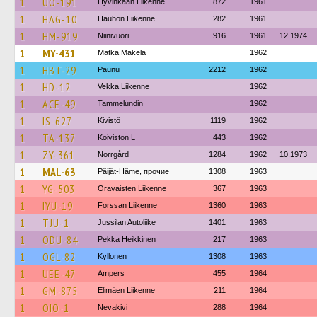
1
UÖ-191
Hyvinkään Liikenne
872
1961
1
HAG-10
Hauhon Liikenne
282
1961
1
HM-919
Niinivuori
916
1961
12.1974
1
MY-431
Matka Mäkelä
1962
1
HBT-29
Paunu
2212
1962
1
HD-12
Vekka Liikenne
1962
1
ACE-49
Tammelundin
1962
1
IS-627
Kivistö
1119
1962
1
TA-137
Koiviston L
443
1962
1
ZY-361
Norrgård
1284
1962
10.1973
1
MAL-63
Päijät-Häme, прочие
1308
1963
1
YG-503
Oravaisten Liikenne
367
1963
1
IYU-19
Forssan Liikenne
1360
1963
1
TJU-1
Jussilan Autoliike
1401
1963
1
ODU-84
Pekka Heikkinen
217
1963
1
OGL-82
Kyllonen
1308
1963
1
UEE-47
Ampers
455
1964
1
GM-875
Elimäen Liikenne
211
1964
1
OIO-1
Nevakivi
288
1964