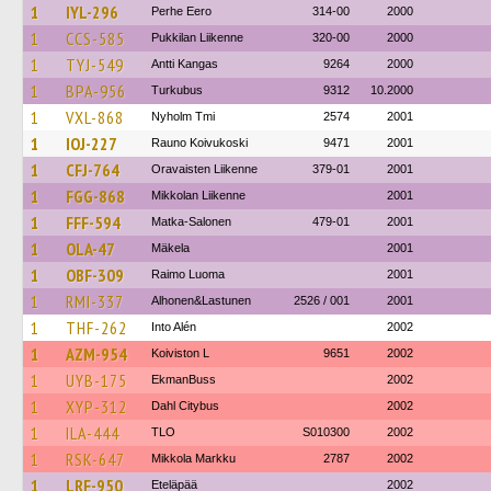
1
IYL-296
Perhe Eero
314-00
2000
1
CCS-585
Pukkilan Liikenne
320-00
2000
1
TYJ-549
Antti Kangas
9264
2000
1
BPA-956
Turkubus
9312
10.2000
1
VXL-868
Nyholm Tmi
2574
2001
1
IOJ-227
Rauno Koivukoski
9471
2001
1
CFJ-764
Oravaisten Liikenne
379-01
2001
1
FGG-868
Mikkolan Liikenne
2001
1
FFF-594
Matka-Salonen
479-01
2001
1
OLA-47
Mäkela
2001
1
OBF-309
Raimo Luoma
2001
1
RMI-337
Alhonen&Lastunen
2526 / 001
2001
1
THF-262
Into Alén
2002
1
AZM-954
Koiviston L
9651
2002
1
UYB-175
EkmanBuss
2002
1
XYP-312
Dahl Citybus
2002
1
ILA-444
TLO
S010300
2002
1
RSK-647
Mikkola Markku
2787
2002
1
LRF-950
Eteläpää
2002