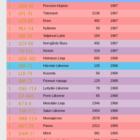
1
ZAA-56
Porvoon kirjasto
1967
1
UYL-31
Tidstrand
2136
1967
1
UZV-88
Enon
492
1967
1
MLF-54
Kyllonen
50
1967
1
IOB-92
Veljekset Lahti
104
1967
1
UZV-88
Norrgårds Buss
492
1967
1
TA-111
Kivistö
219
1967
1
UKB-401
Helmisen Linja
665
1968
1
IRM-71
Härmän Liikenne
129
1968
1
LLR-79
Kuusela
56
1968
1
IRM-71
Разные города
129
1968
1
OAE-714
Lyttylän Liikenne
78
1968
1
EO-960
Porin Liikenne
65
1968
1
BTX-8
Metsälän Linja
2346
1968
1
TAR-372
Salon Liikenne
2454
1968
1
VMB-114
Mustajärven
2578
1969
1
HBT-29
Paunu
2212
1969
1
OAM-17
Mörö
381
1969