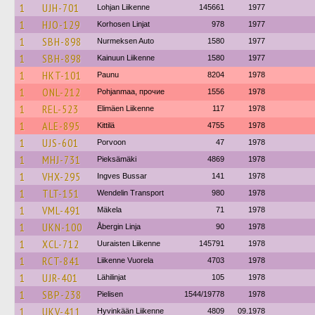
1
UJH-701
Lohjan Liikenne
145661
1977
1
HJO-129
Korhosen Linjat
978
1977
1
SBH-898
Nurmeksen Auto
1580
1977
1
SBH-898
Kainuun Liikenne
1580
1977
1
HKT-101
Paunu
8204
1978
1
ONL-212
Pohjanmaa, прочие
1556
1978
1
REL-523
Elimäen Liikenne
117
1978
1
ALE-895
Kittilä
4755
1978
1
UJS-601
Porvoon
47
1978
1
MHJ-731
Pieksämäki
4869
1978
1
VHX-295
Ingves Bussar
141
1978
1
TLT-151
Wendelin Transport
980
1978
1
VML-491
Mäkela
71
1978
1
UKN-100
Åbergin Linja
90
1978
1
XCL-712
Uuraisten Liikenne
145791
1978
1
RCT-841
Liikenne Vuorela
4703
1978
1
UJR-401
Lähilinjat
105
1978
1
SBP-238
Pielisen
1544/19778
1978
1
UKV-411
Hyvinkään Liikenne
4809
09.1978