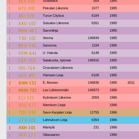
1
VKV-690
Svanbäck
504
1985
1
HTC-991
Pekolan Liikenne
1077
1985
1
AVJ-520
Turun Citybus
6184
1985
1
AXU-102
Soisalon Liikenne
6261
1985
1
MHH-482
Savonlinja
1985
1
TXE-101
Vesma
146849
1985
1
MEU-541
Saresma
1194
1985
1
VOM-641
U. Hakola
6148
1985
1
EKP-303
Satakunta, прочие
146916
1985
1
VOJ-764
Oravaisten Liikenne
1985
1
AUS-491
Hämeen Linja
6109
1985
1
KHM-131
E. Ahonen
146836
1985
2011
1
MHM-781
Leo Lähteenmäki
146973
1986
1
ECJ-525
Kylmäsen Liikenne
2059
1986
1
VOU-177
Niemisen Linjat
1986
1
TOF-539
Savo-Karjalan Linja
12755
1986
1
UTX-601
Lahnuksen Linja
6354
1986
1
HXH-201
Mäntylä
231
1986
1
VPP-172
Viitasaaren
1986