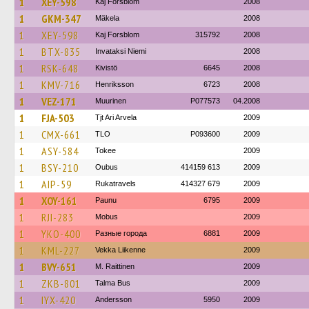
1
XEY-598
Kaj Forsblom
2008
1
GKM-347
Mäkela
2008
1
XEY-598
Kaj Forsblom
315792
2008
1
BTX-835
Invataksi Niemi
2008
1
RSK-648
Kivistö
6645
2008
1
KMV-716
Henriksson
6723
2008
1
VEZ-171
Muurinen
P077573
04.2008
1
FJA-503
Tjt Ari Arvela
2009
1
CMX-661
TLO
P093600
2009
1
ASY-584
Tokee
2009
1
BSY-210
Oubus
414159 613
2009
1
AIP-59
Rukatravels
414327 679
2009
1
XOY-161
Paunu
6795
2009
1
RJI-283
Mobus
2009
1
YKO-400
Разные города
6881
2009
1
KML-227
Vekka Liikenne
2009
1
BVY-651
M. Raittinen
2009
1
ZKB-801
Talma Bus
2009
1
IYX-420
Andersson
5950
2009