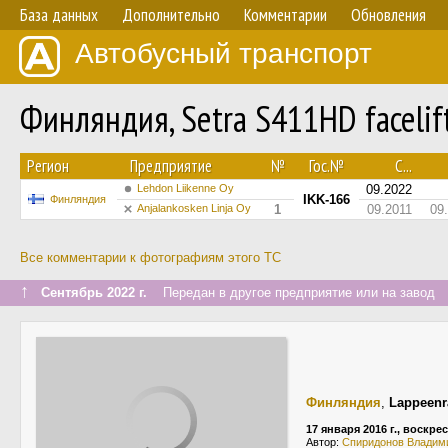
База данных
Дополнительно
Комментарии
Обновления
Автобусный транспорт
Финляндия, Setra S411HD faceli
Регион
Предприятие
№
Гос.№
С...
Lehdon Liikenne Oy
09.2022
IKK-166
Финляндия
Anjalankosken Linja Oy
1
09.2011
09
Все комментарии к фотографиям этого ТС
↑
Сентябрь 2022 г.
Передан в другое предприятие или на завод
Финляндия
,
Lappeenr
17 января 2016 г., воскре
Автор:
Спиридонов Владим