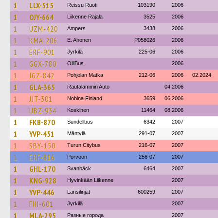
1
LLX-515
Reissu Ruoti
103190
2006
1
OJY-664
Liikenne Rajala
3525
2006
1
UZM-420
Ampers
3438
2006
1
KMA-206
E. Ahonen
P058026
2006
1
ERF-901
Jyrkilä
225-06
2006
1
GGX-780
OlliBus
2006
1
JGZ-842
Pohjolan Matka
212-06
2006
02.2024
1
GLA-365
Rautalammin Auto
04.2006
1
JJT-301
Nobina Finland
3659
06.2006
1
UBZ-934
Koskinen
11464
08.2006
1
FKB-870
Sundellbus
6342
2007
1
YVP-451
Mäntylä
291-07
2007
1
SBY-150
Turun Citybus
216-07
2007
1
ERF-816
Porvoon
256-07
2007
1
GHL-170
Svanbäck
6464
2007
1
KNG-928
Hyvinkään Liikenne
2007
1
YVP-446
Länsilinjat
600259
2007
1
FIH-601
Jyrkilä
2007
1
MLA-295
Разные города
2007