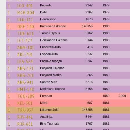
1
LCO-401
Kuusela
9247
1979
1
MCH-804
Dahl
9267
1979
1
ULU-111
Henriksson
1673
1979
1
OPE-140
Kamusen Liikenne
146156
1980
1
TOE-611
Turun Citybus
5162
1980
1
LCT-377
Heiskasen Liikenne
5144
1980
1
ANM-101
Friherrsin Auto
416
1980
1
ARC-701
Espoon Auto
5237
1980
1
LEA-524
Разные города
5247
1980
1
ANB-121
Pohjolan Liikenne
1980
1
KHB-701
Pohjolan Matka
265
1980
1
ANK-941
Saaren Auto
5216
1980
1
HMT-140
Mikkolan Liikenne
5158
1980
1
TOO-289
Forssan
1980
1999
1
KEL-301
Mörö
607
1981
1
TRA-937
Liikenne Joki
146286
1981
1
RHV-441
Autolinjat
5444
1981
1
RHR-661
Eino Tuomala
1767
1981