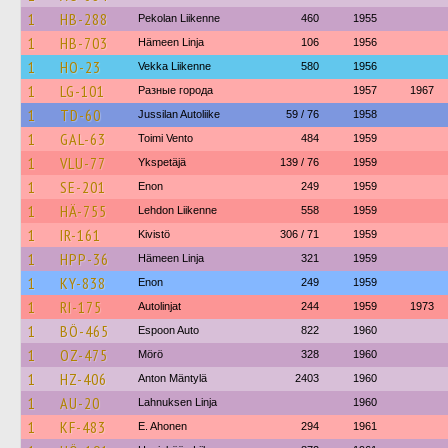
1
HB-288
Pekolan Liikenne
460
1955
1
HB-703
Hämeen Linja
106
1956
1
HO-23
Vekka Liikenne
580
1956
1
LG-101
Разные города
1957
1967
1
TD-60
Jussilan Autoliike
59 / 76
1958
1
GAL-63
Toimi Vento
484
1959
1
VLU-77
Ykspetäjä
139 / 76
1959
1
SE-201
Enon
249
1959
1
HÄ-755
Lehdon Liikenne
558
1959
1
IR-161
Kivistö
306 / 71
1959
1
HPP-36
Hämeen Linja
321
1959
1
KY-838
Enon
249
1959
1
RI-175
Autolinjat
244
1959
1973
1
BÖ-465
Espoon Auto
822
1960
1
OZ-475
Mörö
328
1960
1
HZ-406
Anton Mäntylä
2403
1960
1
AU-20
Lahnuksen Linja
1960
1
KF-483
E. Ahonen
294
1961