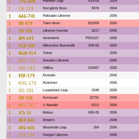
1
TPG-808
Hämeen Linja
819-04
2004
1
JJA-219
Norrgårds Buss
9976
2004
1
AAG-741
Pakkalan Liikenne
2005
1
IBI-979
Toimi Vento
520309
2005
1
IOI-501
Liikenne Vuorela
3217
2005
1
BPI-693
Ventoniemi
P051627
2005
1
FGX-500
Wikströms Busstrafik
928-05
2005
1
NGN-914
Tokee
2005
1
BPG-712
Soisalon Liikenne
2005
1
YGE-785
OlliBus
100487
2005
1
EOF-179
Kivimäki
2006
1
KHG-179
Rytkönen
2006
1
IOJ-201
Luopioisten Linja
3348
2006
1
IVY-101
Korsisaari
32792
2006
1
MEI-782
V. Alamäki
6313
2006
1
JCS-51
Mobus
895-05
2006
1
RKF-841
Ampers
2006
1
AVG-601
Westendin Linja
264
2006
1
OJY-704
Hangon Liikenne
2006