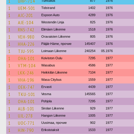
1
UHP-714
Turkubus
877
1976
1
UEM-501
Tidstrand
1402
1976
1
AJC-201
Espoon Auto
4289
1976
1
AJE-104
Westendin Linja
825
1976
1
RNS-742
Elimäen Liikenne
1518
1976
1
VEH-980
Oravaisten Liikenne
805
1976
1
HHA-226
Päijät-Häme, прочие
145407
1976
1
TJU-595
Loimaan Liikenne
240254
05.1976
1
OHA-101
Koiviston Oulu
7295
1977
1
VTM-104
Wasabus
4586
1977
1
LKK-246
Heikkilän Liikenne
7104
1977
1
VHA-196
Wasa Citybus
1559
1977
1
OEK-747
Ervasti
4439
1977
1
TKU-101
Vesma
145565
1977
1
OHA-101
Pohjola
7295
1977
1
ALB-101
Sirolan Liikenne
929
1977
1
UJL-278
Hangon Liikenne
1005
1977
1
UOC-771
Uusimaa, прочие
902
1977
1
HJN-790
Erikoistaksit
1533
1977