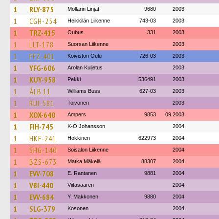
1
RLY-875
Möllärin Linjat
9680
2003
1
CGH-254
Heikkilän Liikenne
743-03
2003
1
TRZ-415
Oubus
331
2003
1
LLT-178
Suorsan Liikenne
2003
1
FFZ-401
Koiviston Oulu
726-03
2003
1
YFG-606
Arolan Kuljetus
2003
1
KUY-958
Pekki
536491
2003
1
ÅLB 11
Williams Buss
627-03
2003
1
RUI-581
Toivonen
2003
1
XOX-640
Ampers
9853
09.2003
1
FIH-745
K-O Johansson
2004
1
HKF-241
Hokkinen
622973
2004
1
SHG-140
Soisalon Liikenne
2004
1
BZS-673
Matka Mäkelä
88307
2004
1
EVV-708
E. Rantanen
9881
2004
1
VBI-440
Viitasaaren
2004
1
EVV-684
Y. Makkonen
9880
2004
1
SLG-379
Kosonen
2004