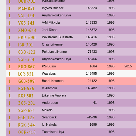
1
UGH-701
Paikallisliikenne
1995
1
MCF-851
Ingves Bussar
148324
1995
1
VGL-364
Anjalankosken Linja
1995
1
VGB-241
V-M Mikkola
148333
1995
1
XMO-644
Jani Rinne
148372
1995
1
GBP-690
Wikströms Busstrafik
148416
1995
1
IGR-301
Oras Liikenne
148429
1995
1
CBO-122
Pekolan Liikenne
71433
1995
1
VGL-364
Anjalankosken Linja
148466
1995
1
BGO-867
PS-Bussi
1664
1995
2015
1
LGR-851
Wasabus
148495
1996
1
GCB-399
Bussi-Ketonen
24122
1996
1
EGT-556
V. Alamäki
148482
1996
1
RGJ-582
Liikenne Vuorela
1996
1
ZGS-201
Andersson
41
1996
1
SGP-681
Mäkela
1996
1
FGE-125
Svanbäck
745-96
1996
1
RGK-644
U. Hakola
1699
1996
1
OGP-416
Tuomisen Linja
1996