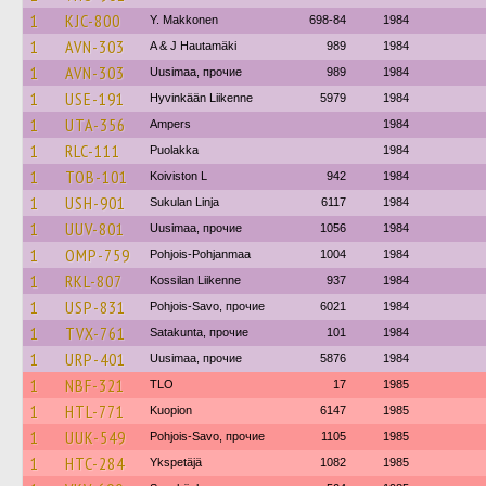
1
KJC-800
Y. Makkonen
698-84
1984
1
AVN-303
A & J Hautamäki
989
1984
1
AVN-303
Uusimaa, прочие
989
1984
1
USE-191
Hyvinkään Liikenne
5979
1984
1
UTA-356
Ampers
1984
1
RLC-111
Puolakka
1984
1
TOB-101
Koiviston L
942
1984
1
USH-901
Sukulan Linja
6117
1984
1
UUV-801
Uusimaa, прочие
1056
1984
1
OMP-759
Pohjois-Pohjanmaa
1004
1984
1
RKL-807
Kossilan Liikenne
937
1984
1
USP-831
Pohjois-Savo, прочие
6021
1984
1
TVX-761
Satakunta, прочие
101
1984
1
URP-401
Uusimaa, прочие
5876
1984
1
NBF-321
TLO
17
1985
1
HTL-771
Kuopion
6147
1985
1
UUK-549
Pohjois-Savo, прочие
1105
1985
1
HTC-284
Ykspetäjä
1082
1985