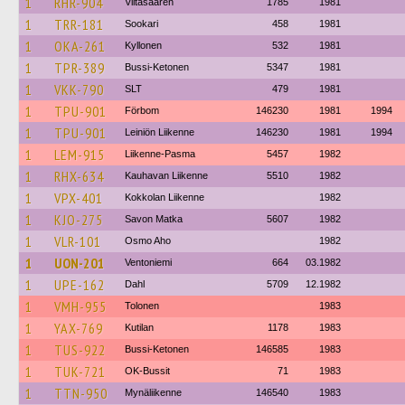
1
RHR-904
Viitasaaren
1785
1981
1
TRR-181
Sookari
458
1981
1
OKA-261
Kyllonen
532
1981
1
TPR-389
Bussi-Ketonen
5347
1981
1
VKK-790
SLT
479
1981
1
TPU-901
Förbom
146230
1981
1994
1
TPU-901
Leiniön Liikenne
146230
1981
1994
1
LEM-915
Liikenne-Pasma
5457
1982
1
RHX-634
Kauhavan Liikenne
5510
1982
1
VPX-401
Kokkolan Liikenne
1982
1
KJO-275
Savon Matka
5607
1982
1
VLR-101
Osmo Aho
1982
1
UON-201
Ventoniemi
664
03.1982
1
UPE-162
Dahl
5709
12.1982
1
VMH-955
Tolonen
1983
1
YAX-769
Kutilan
1178
1983
1
TUS-922
Bussi-Ketonen
146585
1983
1
TUK-721
OK-Bussit
71
1983
1
TTN-950
Mynäliikenne
146540
1983