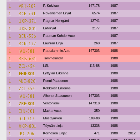
1
VRH-707
P. Koivisto
147178
1987
1
BCE-731
Rovaniemen Linjat
6574
1987
1
UXP-271
Ragnar Norrgård
12741
1987
1
UXB-801
Lähilinjat
2177
1987
1
BEU-356
Rauman Kohde-Auto
1987
1
BCN-127
Laurilan Linja
260
1987
1
IAU-881
Rautalammin Auto
147303
1988
1
BKB-641
Tammelundin
1988
1
ZCJ-454
LSL
113-88
1988
1
EHR-801
Lyttylän Liikenne
1988
1
MJE-820
Pentti Paasonen
1988
1
ZCJ-455
Kokkolan Liikenne
1988
1
IAU-881
Alhonen&Lastunen
147303
1988
1
ZBE-801
Ventoniemi
147318
1988
1
EHJ-601
Matka-Autot
350
1988
1
ICU-217
Mustajärven
109-88
1988
1
XKP-801
Töysän Linja
13336
1988
1
IBC-206
Korhosen Linjat
471
1988
2012