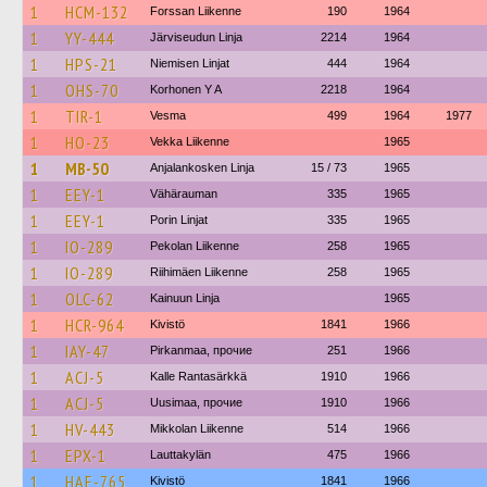
1
HCM-132
Forssan Liikenne
190
1964
1
YY-444
Järviseudun Linja
2214
1964
1
HPS-21
Niemisen Linjat
444
1964
1
OHS-70
Korhonen Y A
2218
1964
1
TIR-1
Vesma
499
1964
1977
1
HO-23
Vekka Liikenne
1965
1
MB-50
Anjalankosken Linja
15 / 73
1965
1
EEY-1
Vähärauman
335
1965
1
EEY-1
Porin Linjat
335
1965
1
IO-289
Pekolan Liikenne
258
1965
1
IO-289
Riihimäen Liikenne
258
1965
1
OLC-62
Kainuun Linja
1965
1
HCR-964
Kivistö
1841
1966
1
IAY-47
Pirkanmaa, прочие
251
1966
1
ACJ-5
Kalle Rantasärkkä
1910
1966
1
ACJ-5
Uusimaa, прочие
1910
1966
1
HV-443
Mikkolan Liikenne
514
1966
1
EPX-1
Lauttakylän
475
1966
1
HAE-765
Kivistö
1841
1966