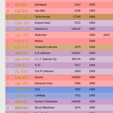
1
JEZ-919
Seinäjoen
2314
1993
1
LLF-311
Into Alén
2248
1993
1
LIM-668
Tjt Ari Arvela
17106
1993
1
CBH-205
Espoon Auto
7572
1993
1
AGK-128
Koiviston L
148122
1993
1
CBG-591
Rytkönen
1993
2013
1
YAR-177
Mobus
1994
1
KGJ-126
Oulaisten Liikenne
1479
1994
1
SFV-211
K-S Liikenne
148167
1994
1
NBF-194
L-l. J. Salonen Oy
583-94
1994
1
JBM-612
TLO
7617
1994
1
IFZ-859
S & P Lehtonen
1463
1994
1
LGG-832
Kivistö
148363
1995
1
YBE-931
Koiviston Oulu
7969
1995
1
TGN-798
STA
7900
1995
1
TGN-521
Lähilinjat
7911
1995
1
IGR-321
Kymen Charterline
148435
1995
1
BGO-911
Bussi-Manninen
1674
1995