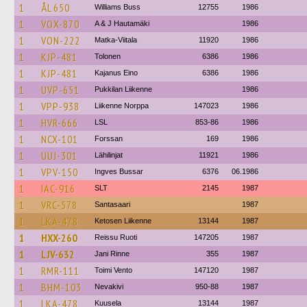
1
ÅL 650
Williams Buss
12755
1986
1
VOX-870
A & J Hautamäki
1986
1
VON-222
Matka-Viitala
11920
1986
1
KJP-481
Tolonen
6386
1986
1
KJP-481
Kajanus Eino
6386
1986
1
UVP-651
Pukkilan Liikenne
1986
1
VPP-938
Liikenne Norppa
147023
1986
1
HVR-666
LSL
853-86
1986
1
NCX-101
Forssan
169
1986
1
UUJ-301
Lähilinjat
11921
1986
1
VPV-150
Ingves Bussar
6376
06.1986
1
IAC-916
SLT
2145
1987
1
VRC-578
Santasaari
1987
1
LKA-478
Ketosen Liikenne
13144
1987
1
HXX-260
Reissu Ruoti
147205
1987
1
LJV-632
Jani Rinne
355
1987
1
RMR-111
Toimi Vento
147120
1987
1
BHM-103
Nevakivi
950-88
1987
1
LKA-478
Kuusela
13144
1987