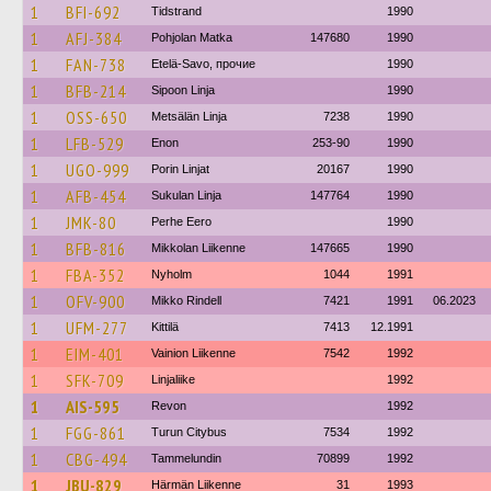
1
BFI-692
Tidstrand
1990
1
AFJ-384
Pohjolan Matka
147680
1990
1
FAN-738
Etelä-Savo, прочие
1990
1
BFB-214
Sipoon Linja
1990
1
OSS-650
Metsälän Linja
7238
1990
1
LFB-529
Enon
253-90
1990
1
UGO-999
Porin Linjat
20167
1990
1
AFB-454
Sukulan Linja
147764
1990
1
JMK-80
Perhe Eero
1990
1
BFB-816
Mikkolan Liikenne
147665
1990
1
FBA-352
Nyholm
1044
1991
1
OFV-900
Mikko Rindell
7421
1991
06.2023
1
UFM-277
Kittilä
7413
12.1991
1
EIM-401
Vainion Liikenne
7542
1992
1
SFK-709
Linjaliike
1992
1
AIS-595
Revon
1992
1
FGG-861
Turun Citybus
7534
1992
1
CBG-494
Tammelundin
70899
1992
1
JBU-829
Härmän Liikenne
31
1993