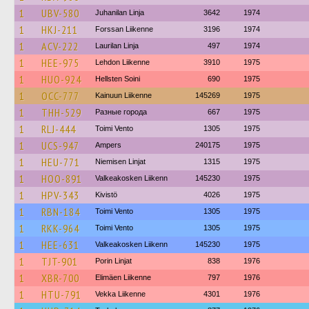
1
UBV-580
Juhanilan Linja
3642
1974
1
HKJ-211
Forssan Liikenne
3196
1974
1
ACV-222
Laurilan Linja
497
1974
1
HEE-975
Lehdon Liikenne
3910
1975
1
HUO-924
Hellsten Soini
690
1975
1
OCC-777
Kainuun Liikenne
145269
1975
1
THH-529
Разные города
667
1975
1
RLJ-444
Toimi Vento
1305
1975
1
UCS-947
Ampers
240175
1975
1
HEU-771
Niemisen Linjat
1315
1975
1
HOO-891
Valkeakosken Liikenn
145230
1975
1
HPV-343
Kivistö
4026
1975
1
RBN-184
Toimi Vento
1305
1975
1
RKK-964
Toimi Vento
1305
1975
1
HEE-631
Valkeakosken Liikenn
145230
1975
1
TJT-901
Porin Linjat
838
1976
1
XBR-700
Elimäen Liikenne
797
1976
1
HTU-791
Vekka Liikenne
4301
1976