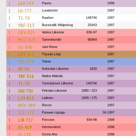
1
LGV-753
Paunu
1996
1
LII-777
Lundström
1997
1
TL-70
Raahen
148746
1997
1
YBF-513
Busstrafik Widjeskog
25443
1997
1
GBV-923
Vekka Liikenne
836-97
1997
1
MGZ-823
Tammelundin
86964
1997
1
IIG-890
Jani Rinne
1997
1
GBY-412
Töysän Linja
1997
1
YBL-559
Tokee
1997
1
KV-50
Kokkolan Liikenne
1820
1997
1
YBF-526
Matka Mäkelä
1997
1
TL-70
Toreniuksen Liikenne
148746
1997
1
UAI-701
Pekolan Liikenne
1880 / 323
1997
1
LSY-815
Laitinen
1909 / 175
1997
1
MFH-989
Revon
1997
1
CCE-570
Разные города
04.1997
1
LIB-722
Porvoon
934-98
1998
1
IIS-419
Hernesniemi
1998
1
IIJ-130
Osmo Aho
1998