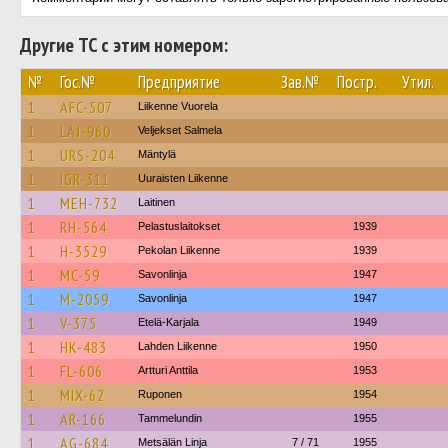
Другие ТС с этим номером:
№
Гос.№
Предприятие
Зав.№
Постр.
Утил.
1
AFC-507
Liikenne Vuorela
1
LAJ-960
Veljekset Salmela
1
URS-204
Mäntylä
1
IGR-311
Uuraisten Liikenne
1
MEH-732
Laitinen
1
RH-564
Pelastuslaitokset
1939
1
H-3529
Pekolan Liikenne
1939
1
MC-59
Savonlinja
1947
1
M-2059
Savonlinja
1947
1
V-375
Etelä-Karjala
1949
1
HK-483
Lahden Liikenne
1950
1
FL-606
Artturi Anttila
1953
1
MIX-62
Ruponen
1954
1
AR-166
Tammelundin
1955
1
AG-684
Metsälän Linja
7 / 71
1955