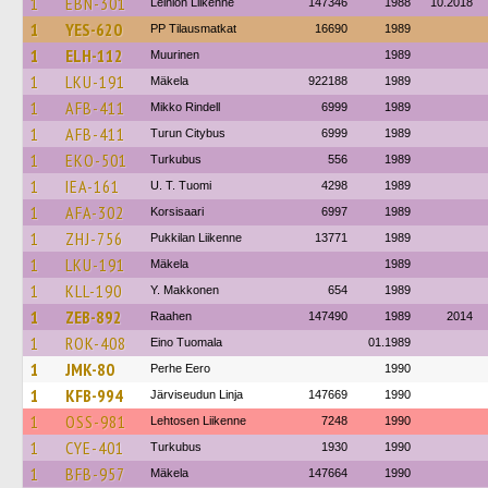
1
EBN-301
Leiniön Liikenne
147346
1988
10.2018
1
YES-620
PP Tilausmatkat
16690
1989
1
ELH-112
Muurinen
1989
1
LKU-191
Mäkela
922188
1989
1
AFB-411
Mikko Rindell
6999
1989
1
AFB-411
Turun Citybus
6999
1989
1
EKO-501
Turkubus
556
1989
1
IEA-161
U. T. Tuomi
4298
1989
1
AFA-302
Korsisaari
6997
1989
1
ZHJ-756
Pukkilan Liikenne
13771
1989
1
LKU-191
Mäkela
1989
1
KLL-190
Y. Makkonen
654
1989
1
ZEB-892
Raahen
147490
1989
2014
1
ROK-408
Eino Tuomala
01.1989
1
JMK-80
Perhe Eero
1990
1
KFB-994
Järviseudun Linja
147669
1990
1
OSS-981
Lehtosen Liikenne
7248
1990
1
CYE-401
Turkubus
1930
1990
1
BFB-957
Mäkela
147664
1990