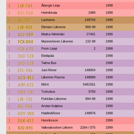
1
LIB-765
Åbergin Linja
1998
1
ECI-510
Helmikkala
1989
1998
1
AL-70
Lauhamo
148704
1998
1
LIB-903
Elimäen Liikenne
968-98
1998
1
GCJ-589
Matka-Niinimäki
27401
1998
1
FCX-804
Mannerkiven Liikenne
132-98
1998
1
FCX-639
Porin Linjat
2
1998
1
OIO-528
Eteläpää
1998
1
OIO-528
Talma Bus
1998
1
EIS-386
Jani Rinne
148954
1998
1
GCS-412
Liikenne-Pasma
148889
1998
1
AIM-621
Mörö
5481561
1998
1
HXY-747
Turkubus
3750
1998
1
LIB-701
Pukkilan Liikenne
994-98
1998
1
RIL-354
Arolan Kuljetus
1998
1
HOY-988
Haldin&Rose
148876
1998
1
EGK-422
Henriksson
1999
1
KIU-891
Valkeakosken Liikenn
2264 / 075
1999