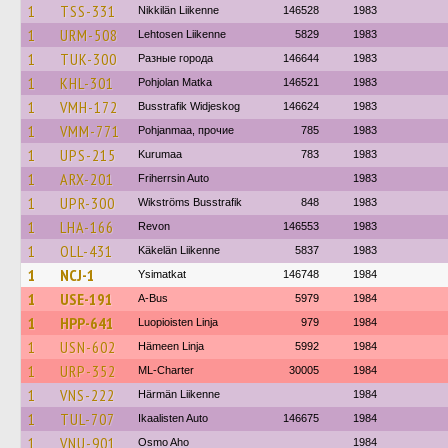
1
TSS-331
Nikkilän Liikenne
146528
1983
1
URM-508
Lehtosen Liikenne
5829
1983
1
TUK-300
Разные города
146644
1983
1
KHL-301
Pohjolan Matka
146521
1983
1
VMH-172
Busstrafik Widjeskog
146624
1983
1
VMM-771
Pohjanmaa, прочие
785
1983
1
UPS-215
Kurumaa
783
1983
1
ARX-201
Friherrsin Auto
1983
1
UPR-300
Wikströms Busstrafik
848
1983
1
LHA-166
Revon
146553
1983
1
OLL-431
Käkelän Liikenne
5837
1983
1
NCJ-1
Ysimatkat
146748
1984
1
USE-191
A-Bus
5979
1984
1
HPP-641
Luopioisten Linja
979
1984
1
USN-602
Hämeen Linja
5992
1984
1
URP-352
ML-Charter
30005
1984
1
VNS-222
Härmän Liikenne
1984
1
TUL-707
Ikaalisten Auto
146675
1984
1
VNU-901
Osmo Aho
1984