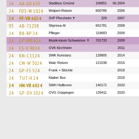
24
AA-GD 650
Stadtbus Gmünd
106851
06.2004
24
FDS-W 1024
Wolpert-Reisen
600785
2006
24
PF-VB 6024
SVP Pforzheim ✝
329
2007
93
AB-712SR
Shpresa-Al
601781
2008
24
BB-RP 24
Pflieger
119683
2009
24
GP-MR 624
Musikreisen Schweicker ✝
701733
2009
24
ES-D 9024
OVK Kirchheim
2011
24
KN-C 1124
SWK Konstanz
128805
2014
24
CW-W 3024
Walz-Reisen
121038
2016
24
GP-FS 524
Frank + Stöckle
2018
24
TUT-H 24
Klaiber Bus
2018
24
HN-VB 6024
SWH Heilbronn
140172
2020
24
GP-OV 2024
OVG Göppingen
139411
2020