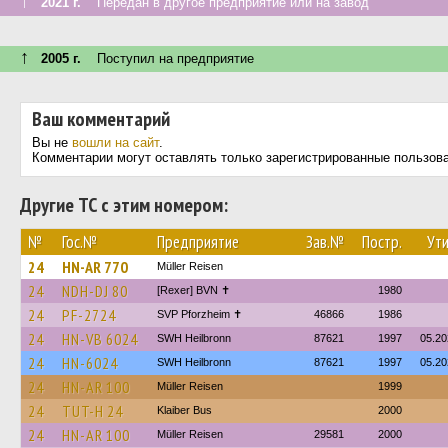
↑
2021 г.
Передан в другое предприятие или на завод
↑
2005 г.
Поступил на предприятие
Ваш комментарий
Вы не
вошли на сайт
.
Комментарии могут оставлять только зарегистрированные пользов
Другие ТС с этим номером:
№
Гос.№
Предприятие
Зав.№
Постр.
Ути
24
HN-AR 770
Müller Reisen
24
NDH-DJ 80
[Rexer] BVN ✝︎
1980
24
PF-2724
SVP Pforzheim ✝
46866
1986
24
HN-VB 6024
SWH Heilbronn
87621
1997
05.20
24
HN-6024
SWH Heilbronn
87621
1997
05.20
24
HN-AR 100
Müller Reisen
1999
24
TUT-H 24
Klaiber Bus
2000
24
HN-AR 100
Müller Reisen
29581
2000