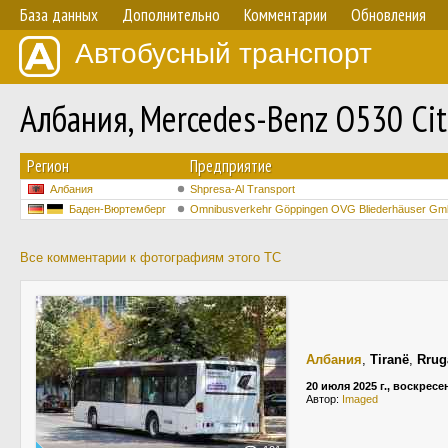
База данных
Дополнительно
Комментарии
Обновления
Автобусный транспорт
Албания, Mercedes-Benz O530 Ci
Регион
Предприятие
Албания
Shpresa-Al Transport
Баден-Вюртемберг
Omnibusverkehr Göppingen OVG Bliederhäuser G
Все комментарии к фотографиям этого ТС
Албания
,
Tiranë
,
Rrug
20 июля 2025 г., воскресе
Автор:
Imaged