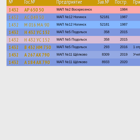
№
Гос.№
Предприятие
Зав.№
Постр.
Пр
1432
АР 650 50
МАП №2 Воскресенск
1984
1432
АС 049 50
МАП №12 Ногинск
52181
1987
1432
М 016 МА 90
МАП №12 Ногинск
52181
1987
1432
Н 432 УС 152
МАП №5 Подольск
358
2015
1432
Н 432 УС 152
МАП №5 Подольск
358
2015
1432
В 432 НМ 750
МАП №5 Подольск
293
2016
1 от
1432
А 267 АХ 790
МАП №11 Щёлково
8309
2019
Уче
1432
А 184 АХ 790
МАП №11 Щёлково
8933
2020