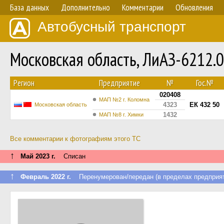
База данных
Дополнительно
Комментарии
Обновления
Автобусный транспорт
Московская область, ЛиАЗ-6212
Регион
Предприятие
№
Гос.№
020408
МАП №2 г. Коломна
4323
ЕК 432 50
Московская область
1432
МАП №8 г. Химки
Все комментарии к фотографиям этого ТС
↑
Май 2023 г.
Списан
↑
Февраль 2022 г.
Перенумерован/передан (в пределах предприят