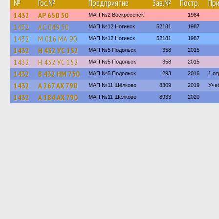
№
Гос.№
Предприятие
Зав.№
Постр.
Пр
1432
АР 650 50
МАП №2 Воскресенск
1984
1432
АС 049 50
МАП №12 Ногинск
52181
1987
1432
М 016 МА 90
МАП №12 Ногинск
52181
1987
1432
Н 432 УС 152
МАП №5 Подольск
358
2015
1432
Н 432 УС 152
МАП №5 Подольск
358
2015
1432
В 432 НМ 750
МАП №5 Подольск
293
2016
1 от
1432
А 267 АХ 790
МАП №11 Щёлково
8309
2019
Уче
1432
А 184 АХ 790
МАП №11 Щёлково
8933
2020