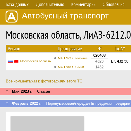
База данных
Дополнительно
Комментарии
Обновления
Автобусный транспорт
Московская область, ЛиАЗ-6212
Регион
Предприятие
№
Гос.№
020408
МАП №2 г. Коломна
4323
ЕК 432 50
Московская область
1432
МАП №8 г. Химки
Все комментарии к фотографиям этого ТС
↑
Май 2023 г.
Списан
↑
Февраль 2022 г.
Перенумерован/передан (в пределах предприят