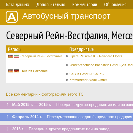
База данных
Дополнительно
Комментарии
Обновления
Автобусный транспорт
Северный Рейн-Вестфалия, Merc
Регион
Предприятие
Северный Рейн-Вестфалия
Elpers Reisen e.K. - Reinhard Elpers
Verkehrsbetriebe Bachstein GmbH (VB Bach
Нижняя Саксония
CeBus GmbH & Co. KG
Kraftverkehr Stade GmbH
Все комментарии к фотографиям этого ТС
↑
Май 2015 г. — 2015 г.
Передан в другое предприятие или на зав
↑
Февраль 2014 г.
Перенумерован/передан (в пределах предприят
↑
2013 г.
Передан в другое предприятие или на завод