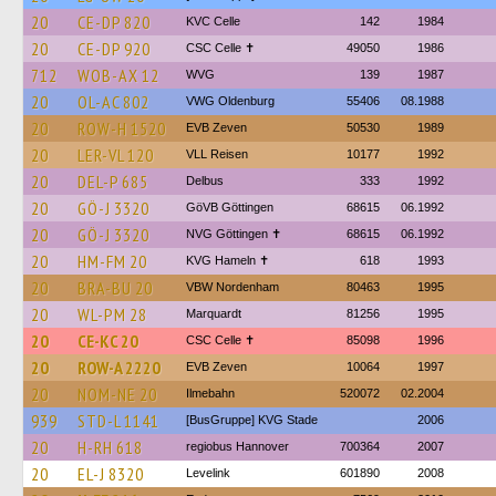
20
CE-DP 820
KVC Celle
142
1984
20
CE-DP 920
CSC Celle ✝
49050
1986
712
WOB-AX 12
WVG
139
1987
20
OL-AC 802
VWG Oldenburg
55406
08.1988
20
ROW-H 1520
EVB Zeven
50530
1989
20
LER-VL 120
VLL Reisen
10177
1992
20
DEL-P 685
Delbus
333
1992
20
GÖ-J 3320
GöVB Göttingen
68615
06.1992
20
GÖ-J 3320
NVG Göttingen ✝
68615
06.1992
20
HM-FM 20
KVG Hameln ✝
618
1993
20
BRA-BU 20
VBW Nordenham
80463
1995
20
WL-PM 28
Marquardt
81256
1995
20
CE-KC 20
CSC Celle ✝
85098
1996
20
ROW-A 2220
EVB Zeven
10064
1997
20
NOM-NE 20
Ilmebahn
520072
02.2004
939
STD-L 1141
[BusGruppe] KVG Stade
2006
20
H-RH 618
regiobus Hannover
700364
2007
20
EL-J 8320
Levelink
601890
2008