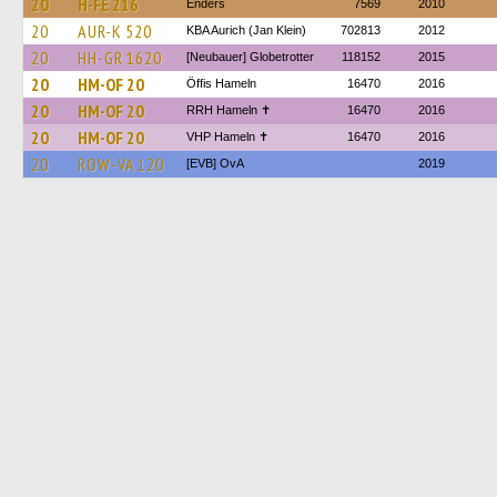
20
H-FE 216
Enders
7569
2010
20
AUR-K 520
KBA Aurich (Jan Klein)
702813
2012
20
HH-GR 1620
[Neubauer] Globetrotter
118152
2015
20
HM-OF 20
Öffis Hameln
16470
2016
20
HM-OF 20
RRH Hameln ✝
16470
2016
20
HM-OF 20
VHP Hameln ✝
16470
2016
20
ROW-VA 120
[EVB] OvA
2019