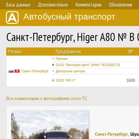
База данных
Дополнительно
Комментарии
Обновления
Автобусный транспорт
Санкт-Петербург, Higer A80 № В
Регион
Предприятие
№
Прочие
ООО "Империя авто" (ИНН 7811558173)
Санкт-Петербург
Дилерские центры
1600
ООО "АП-1"
Все комментарии к фотографиям этого ТС
Санкт-Петербург
,
Шу