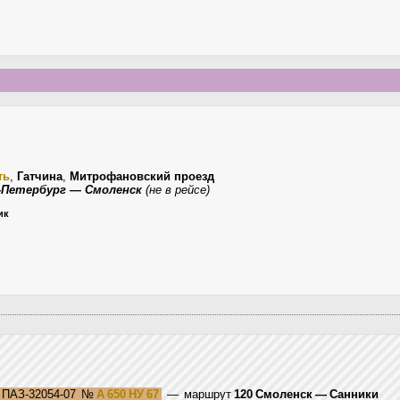
ть
,
Гатчина
,
Митрофановский проезд
-Петербург — Смоленск
(не в рейсе)
ик
ПАЗ-32054-07
№
А 650 НУ 67
— маршрут
120 Смоленск — Санники