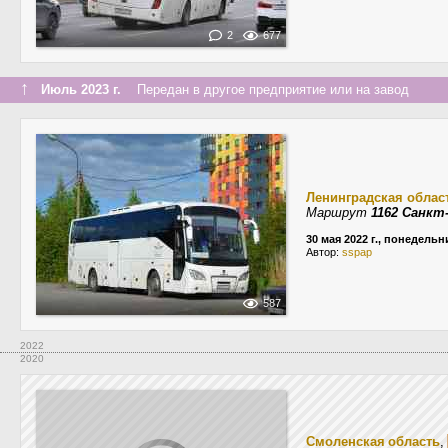
2
677
↑
Июль 2023 г.
Передан в другое предприятие или на завод
Ленинградская облас
Маршрут
1162 Санкт
30 мая 2022 г., понедельн
Автор:
sspap
587
2022
2020
Смоленская область
,