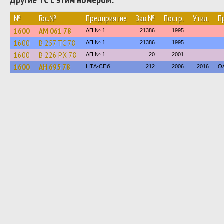
Другие ТС с этим номером:
№
Гос.№
Предприятие
Зав.№
Постр.
Утил.
П
1600
АМ 061 78
АП № 1
21386
1995
1600
В 257 ТС 78
АП № 1
21386
1995
1600
В 226 РХ 78
АП № 1
20
2001
1600
АН 695 78
НТА-СПб
212
2006
2016
О