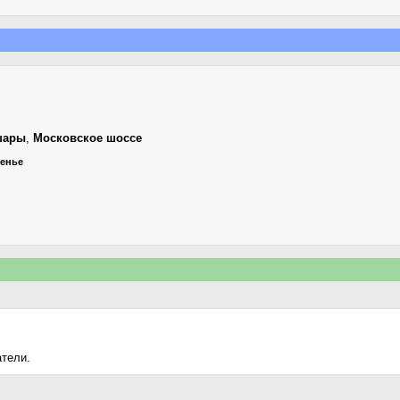
шары
,
Московское шоссе
сенье
атели.