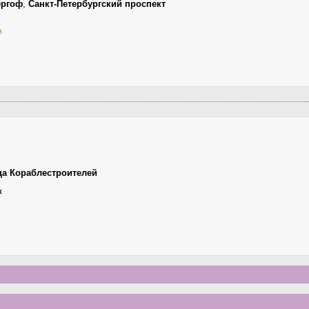
ергоф
,
Санкт-Петербургский проспект
в
ца Кораблестроителей
к