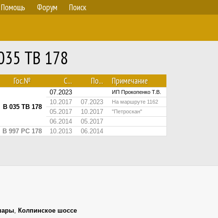
Помощь
Форум
Поиск
 035 ТВ 178
Гос.№
С...
По...
Примечание
07.2023
ИП Прокопенко Т.В.
10.2017
07.2023
На маршруте 1162
В 035 ТВ 178
05.2017
10.2017
"Петроскан"
06.2014
05.2017
В 997 РС 178
10.2013
06.2014
шары
,
Колпинское шоссе