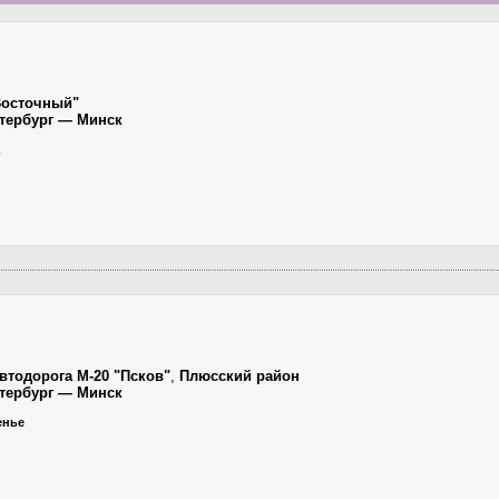
Восточный"
етербург — Минск
втодорога М-20 "Псков"
,
Плюсский район
етербург — Минск
сенье