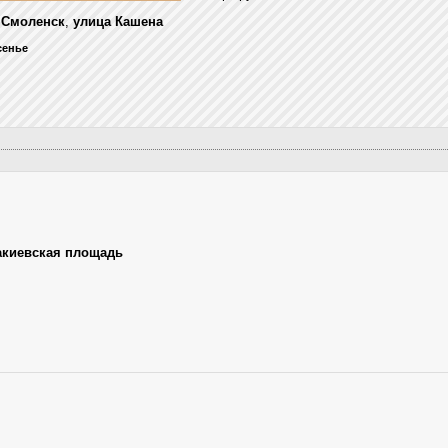
,
Смоленск
,
улица Кашена
есенье
акиевская площадь