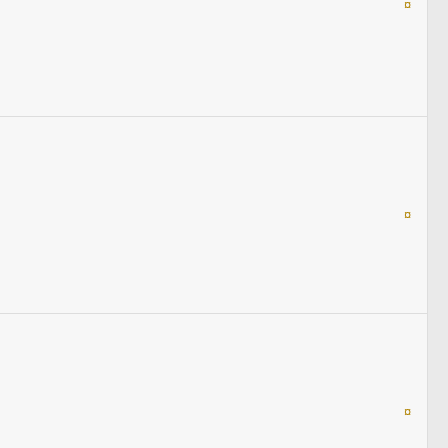
¤
¤
¤