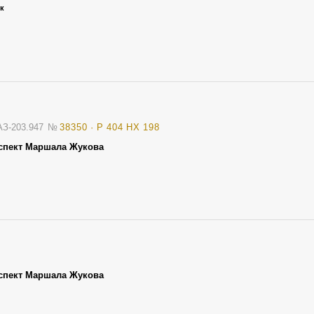
ик
АЗ-203.947
№
38350 · Р 404 НХ 198
спект Маршала Жукова
спект Маршала Жукова