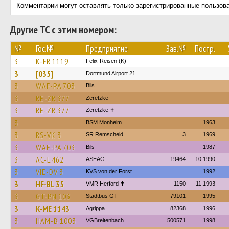
Комментарии могут оставлять только зарегистрированные пользов
Другие ТС с этим номером:
№
Гос.№
Предприятие
Зав.№
Постр.
3
K-FR 1119
Felix-Reisen (K)
3
[035]
Dortmund Airport 21
3
WAF-PA 703
Bils
3
RE-ZR 377
Zeretzke
3
RE-ZR 377
Zeretzke ✝
3
BSM Monheim
1963
3
RS-VK 3
SR Remscheid
3
1969
3
WAF-PA 703
Bils
1987
3
AC-L 462
ASEAG
19464
10.1990
3
VIE-DV 3
KVS von der Forst
1992
3
HF-BL 35
VMR Herford ✝
1150
11.1993
3
GT-PN 103
Stadtbus GT
79101
1995
3
K-ME 1143
Agrippa
82368
1996
3
HAM-B 1003
VGBreitenbach
500571
1998