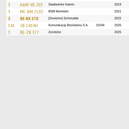
3
HAM-VK 203
Stadtwerke Hamm
2019
3
ME-BM 2103
BSM Monheim
2021
3
RE-BX 370
[Zeretzke] Schmudde
2022
141
SB 141HH
Komunikacja Beskidzka S.A.
31546
2025
3
RE-ZR 377
Zeretzke
2025