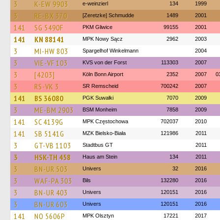
3
K-EW 9903
e-weinzierl
134
1999
3
RE-BX 370
[Zeretzke] Schmudde
1489
2001
141
SG 5490F
PKM Gliwice
99155
2001
141
KN 88141
MPK Nowy Sącz
2962
2003
3
MI-HW 803
Spargelhof Winkelmann
2004
3
VIE-VF 103
KVS von der Forst
113303
2007
3
[4203]
Köln Bonn Airport
2352
2007
0
3
RS-VK 3
SR Remscheid
700242
2007
141
BS 36080
PGK Suwałki
7070
2009
3
ME-BM 2903
BSM Monheim
7858
2009
141
SC 4139G
MPK Częstochowa
702037
2010
141
SB 5141G
MZK Bielsko-Biała
121986
2011
3
GT-VB 1103
Stadtbus GT
2011
3
HSK-TH 458
Haus am Stein
134
2011
3
BN-UR 503
Univers
32
2016
3
WAF-PA 303
Bils
132280
2016
3
BN-UR 403
Univers
120151
2016
3
BN-UR 603
Univers
120151
2016
141
NO 5606P
MPK Olsztyn
17221
2017