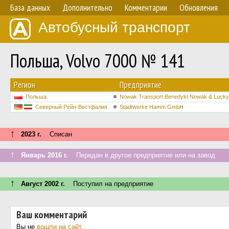
База данных
Дополнительно
Комментарии
Обновления
Автобусный транспорт
Польша, Volvo 7000 № 141
Регион
Предприятие
Польша
Nowak Transport Benedykt Nowak & Luck
Северный Рейн-Вестфалия
Stadtwerke Hamm GmbH
↑
2023 г.
Списан
↑
Январь 2016 г.
Передан в другое предприятие или на завод
↑
Август 2002 г.
Поступил на предприятие
Ваш комментарий
Вы не
вошли на сайт
.