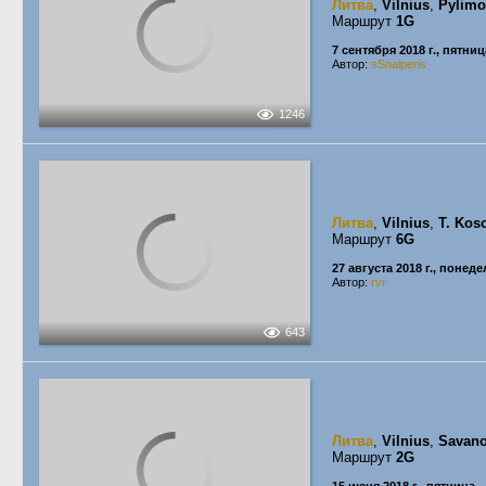
Литва
,
Vilnius
,
Pylimo
Маршрут
1G
7 сентября 2018 г., пятниц
Автор:
sSnaiperis
1246
Литва
,
Vilnius
,
T. Kos
Маршрут
6G
27 августа 2018 г., понед
Автор:
rvr
643
Литва
,
Vilnius
,
Savano
Маршрут
2G