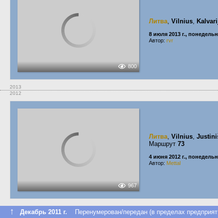
Литва
,
Vilnius
,
Kalvari
8 июля 2013 г., понедель
Автор:
rvr
800
2013
2012
Литва
,
Vilnius
,
Justini
Маршрут
73
4 июня 2012 г., понедель
Автор:
Mettal
967
↑
Декабрь 2011 г.
Перенумерован/передан (в пределах предприят