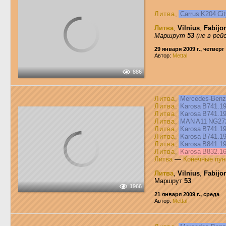
Литва
,
Carrus K204 Ci
Литва
,
Vilnius
,
Fabijon
Маршрут
53
(не в рей
29 января 2009 г., четверг
Автор:
Mettal
886
Литва
,
Mercedes-Ben
Литва
,
Karosa B741.1
Литва
,
Karosa B741.1
Литва
,
MAN A11 NG2
Литва
,
Karosa B741.1
Литва
,
Karosa B741.1
Литва
,
Karosa B841.1
Литва
,
Karosa B832.1
Литва
—
Конечные пун
Литва
,
Vilnius
,
Fabijon
Маршрут
53
1966
21 января 2009 г., среда
Автор:
Mettal