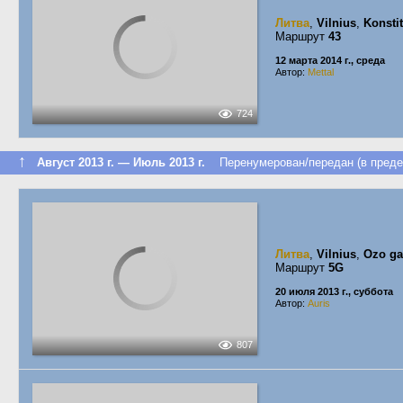
Литва
,
Vilnius
,
Konsti
Маршрут
43
12 марта 2014 г., среда
Автор:
Mettal
724
↑
Август 2013 г. — Июль 2013 г.
Перенумерован/передан (в преде
Литва
,
Vilnius
,
Ozo ga
Маршрут
5G
20 июля 2013 г., суббота
Автор:
Auris
807