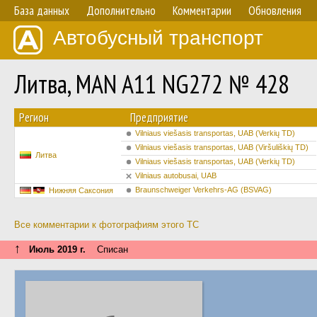
База данных
Дополнительно
Комментарии
Обновления
Автобусный транспорт
Литва, MAN A11 NG272 № 428
Регион
Предприятие
Vilniaus viešasis transportas, UAB (Verkių TD)
Vilniaus viešasis transportas, UAB (Viršuliškių TD)
Литва
Vilniaus viešasis transportas, UAB (Verkių TD)
Vilniaus autobusai, UAB
Braunschweiger Verkehrs-AG (BSVAG)
Нижняя Саксония
Все комментарии к фотографиям этого ТС
↑
Июль 2019 г.
Списан