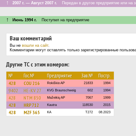
↑
2007 г. — Август 2007 г.
Передан в другое предприятие или на з
↑
Июнь 1994 г.
Поступил на предприятие
Ваш комментарий
Вы не
вошли на сайт
.
Комментарии могут оставлять только зарегистрированные пользов
Другие ТС с этим номером:
№
Гос.№
Предприятие
Зав.№
Постр.
428
COU 216
Rokiškio AP
21833
1994
9402
HE-KV 27
KVG Braunschweig
602
1994
428
NTM 850
Mažeikių AP
7067
1999
428
HRP 712
Kautra
118530
2015
428
MZF 365
KA
T272
08.2023