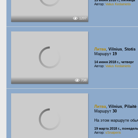
15 июня 2018 г., пятница
Автор:
Valius Kedainietis
1207
Литва
,
Vilnius
,
Stotis
Маршрут
19
14 июня 2018 г., четверг
Автор:
Valius Kedainietis
738
Литва
,
Vilnius
,
Pilaitė 
Маршрут
30
На этом маршруте обы
19 марта 2018 г., понедел
Автор:
sSnaiperis