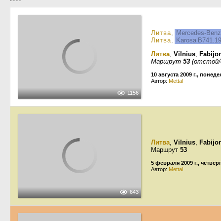
Литва
,
Mercedes-Ben
Литва
,
Karosa B741.1
Литва
,
Vilnius
,
Fabijon
Маршрут
53
(отстой/
10 августа 2009 г., понед
Автор:
Mettal
1156
Литва
,
Vilnius
,
Fabijon
Маршрут
53
5 февраля 2009 г., четвер
Автор:
Mettal
643