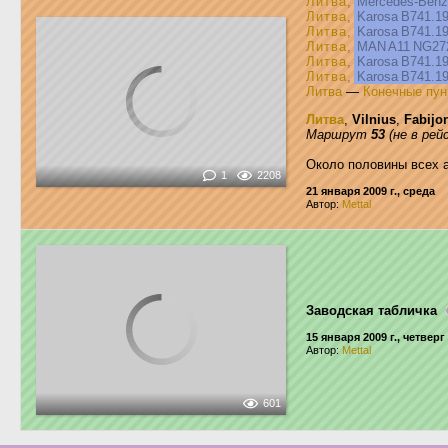
Литва
,
Mercedes-Ben
Литва
,
Karosa B741.1
Литва
,
Karosa B741.1
Литва
,
MAN A11 NG2
Литва
,
Karosa B741.1
Литва
,
Karosa B741.1
Литва
—
Конечные пун
Литва
,
Vilnius
,
Fabijon
Маршрут
53
(не в рей
Около половины всех а
1
2208
21 января 2009 г., среда
Автор:
Mettal
Заводская табличка
15 января 2009 г., четверг
Автор:
Mettal
601