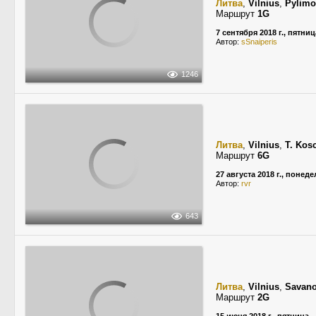
Литва
,
Vilnius
,
Pylimo
Маршрут
1G
7 сентября 2018 г., пятниц
Автор:
sSnaiperis
1246
Литва
,
Vilnius
,
T. Kos
Маршрут
6G
27 августа 2018 г., понед
Автор:
rvr
643
Литва
,
Vilnius
,
Savano
Маршрут
2G