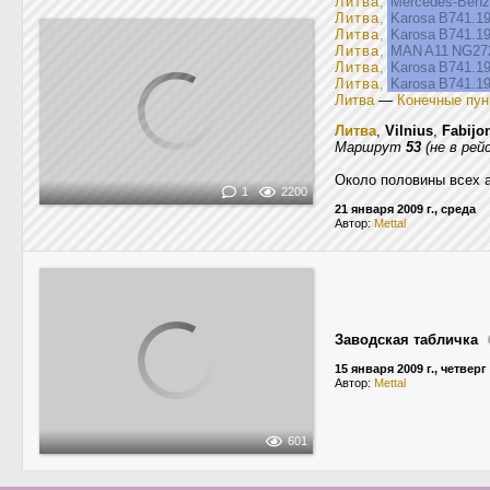
Литва
,
Mercedes-Ben
Литва
,
Karosa B741.1
Литва
,
Karosa B741.1
Литва
,
MAN A11 NG2
Литва
,
Karosa B741.1
Литва
,
Karosa B741.1
Литва
—
Конечные пун
Литва
,
Vilnius
,
Fabijon
Маршрут
53
(не в рей
Около половины всех а
1
2200
21 января 2009 г., среда
Автор:
Mettal
Заводская табличка
15 января 2009 г., четверг
Автор:
Mettal
601