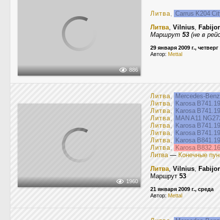
Литва
,
Carrus K204 Ci
Литва
,
Vilnius
,
Fabijon
Маршрут
53
(не в рей
29 января 2009 г., четверг
Автор:
Mettal
886
Литва
,
Mercedes-Ben
Литва
,
Karosa B741.1
Литва
,
Karosa B741.1
Литва
,
MAN A11 NG2
Литва
,
Karosa B741.1
Литва
,
Karosa B741.1
Литва
,
Karosa B841.1
Литва
,
Karosa B832.1
Литва
—
Конечные пун
Литва
,
Vilnius
,
Fabijon
Маршрут
53
1960
21 января 2009 г., среда
Автор:
Mettal