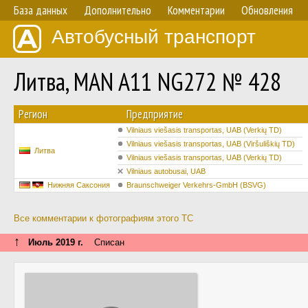
База данных
Дополнительно
Комментарии
Обновления
Автобусный транспорт
Литва, MAN A11 NG272 № 428
Регион
Предприятие
Vilniaus viešasis transportas, UAB (Verkių TD)
Vilniaus viešasis transportas, UAB (Viršuliškių TD)
Литва
Vilniaus viešasis transportas, UAB (Verkių TD)
Vilniaus autobusai, UAB
Нижняя Саксония
Braunschweiger Verkehrs-GmbH (BSVG)
Все комментарии к фотографиям этого ТС
↑
Июль 2019 г.
Списан