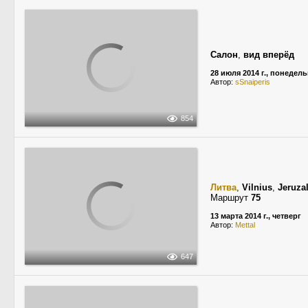
Салон
,
вид вперёд
28 июля 2014 г., понедел
Автор:
sSnaiperis
854
Литва
,
Vilnius
,
Jeruza
Маршрут
75
13 марта 2014 г., четверг
Автор:
Mettal
647