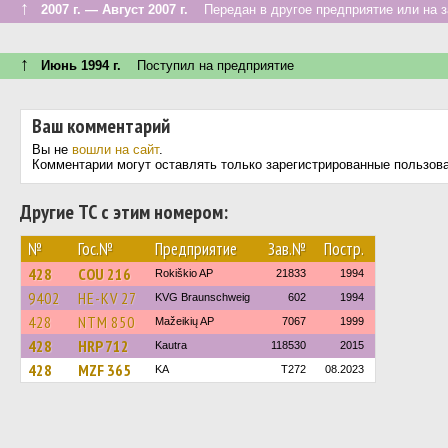
↑
2007 г. — Август 2007 г.
Передан в другое предприятие или на з
↑
Июнь 1994 г.
Поступил на предприятие
Ваш комментарий
Вы не
вошли на сайт
.
Комментарии могут оставлять только зарегистрированные пользов
Другие ТС с этим номером:
№
Гос.№
Предприятие
Зав.№
Постр.
428
COU 216
Rokiškio AP
21833
1994
9402
HE-KV 27
KVG Braunschweig
602
1994
428
NTM 850
Mažeikių AP
7067
1999
428
HRP 712
Kautra
118530
2015
428
MZF 365
KA
T272
08.2023