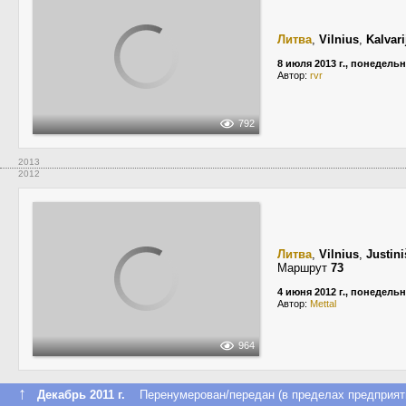
Литва
,
Vilnius
,
Kalvari
8 июля 2013 г., понедель
Автор:
rvr
792
2013
2012
Литва
,
Vilnius
,
Justini
Маршрут
73
4 июня 2012 г., понедель
Автор:
Mettal
964
↑
Декабрь 2011 г.
Перенумерован/передан (в пределах предприят