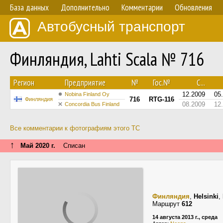
База данных
Дополнительно
Комментарии
Обновления
Автобусный транспорт
Финляндия, Lahti Scala № 716
Регион
Предприятие
№
Гос.№
С...
12.2009
05
Nobina Finland Oy
716
RTG-116
Финляндия
08.2009
12
Concordia Bus Finland
Все комментарии к фотографиям этого ТС
↑
Май 2020 г.
Списан
Финляндия
,
Helsinki
,
Маршрут
612
14 августа 2013 г., среда