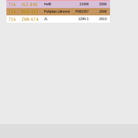
716
JGZ-840
HelB
21006
2006
716
XUH-511
Pohjolan Liikenne
P082357
2008
716
ZNR-674
JL
1290-1
2013