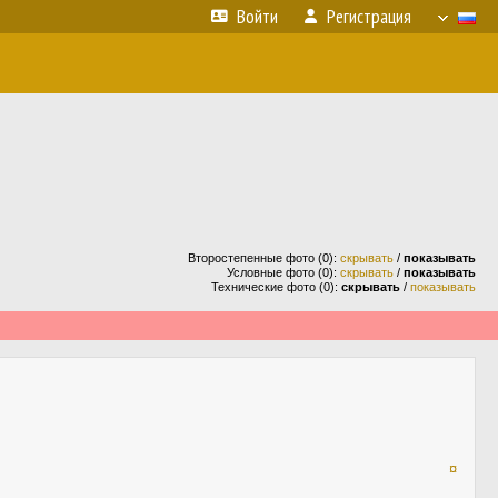
Войти
Регистрация
Второстепенные фото (0):
скрывать
/
показывать
Условные фото (0):
скрывать
/
показывать
Технические фото (0):
скрывать
/
показывать
¤