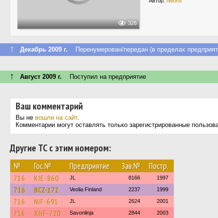
Автор:
Neons
326
↑
Декабрь 2009 г.
Перенумерован/передан (в пределах предприят
↑
Август 2009 г.
Поступил на предприятие
Ваш комментарий
Вы не
вошли на сайт
.
Комментарии могут оставлять только зарегистрированные пользов
Другие ТС с этим номером:
№
Гос.№
Предприятие
Зав.№
Постр.
716
KIE-860
JL
8166
1997
716
BCZ-172
Veolia Finland
2237
1999
716
NIF-691
JL
2624
2001
716
XHF-720
Savonlinja
2844
2003