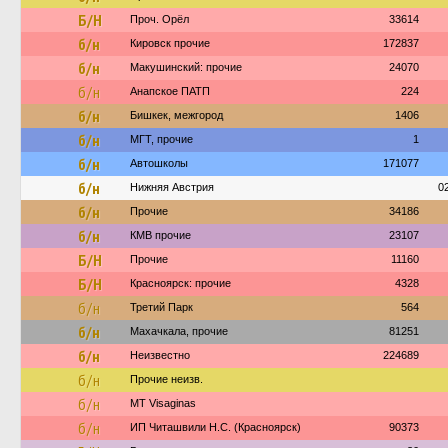
Б/Н
Проч. Орёл
33614
б/н
Кировск прочие
172837
б/н
Макушинский: прочие
24070
б/н
Анапское ПАТП
224
б/н
Бишкек, межгород
1406
б/н
МГТ, прочие
1
б/н
Автошколы
171077
б/н
Нижняя Австрия
0
б/н
Прочие
34186
б/н
КМВ прочие
23107
Б/Н
Прочие
11160
Б/Н
Красноярск: прочие
4328
б/н
Третий Парк
564
б/н
Махачкала, прочие
81251
б/н
Неизвестно
224689
б/н
Прочие неизв.
б/н
MT Visaginas
б/н
ИП Читашвили Н.С. (Красноярск)
90373