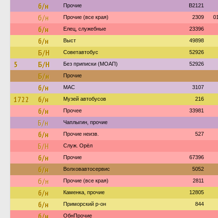
б/н
Прочие
B2121
б/н
Прочие (все края)
2309
0
б/н
Елец, служебные
23396
б/н
Выст
49898
Б/Н
Советавтобус
52926
5
Б/Н
Без приписки (МОАП)
52926
Б/н
Прочие
б/н
МАС
3107
1722
б/н
Музей автобусов
216
б/н
Прочее
33981
Б/н
Чаплыгин, прочие
б/н
Прочие неизв.
527
Б/Н
Служ. Орёл
б/н
Прочие
67396
б/н
Волховавтосервис
5052
б/н
Прочие (все края)
2811
б/н
Каменка, прочие
12805
б/н
Приморский р-он
844
б/н
ОбнПрочие