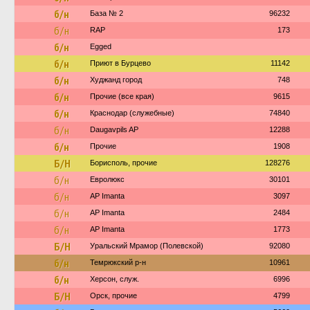
б/н
База № 2
96232
б/н
RAP
173
б/н
Egged
б/н
Приют в Бурцево
11142
б/н
Худжанд город
748
б/н
Прочие (все края)
9615
б/н
Краснодар (служебные)
74840
б/н
Daugavpils AP
12288
б/н
Прочие
1908
Б/Н
Борисполь, прочие
128276
б/н
Евролюкс
30101
б/н
AP Imanta
3097
б/н
AP Imanta
2484
б/н
AP Imanta
1773
Б/Н
Уральский Мрамор (Полевской)
92080
б/н
Темрюкский р-н
10961
б/н
Херсон, служ.
6996
Б/Н
Орск, прочие
4799