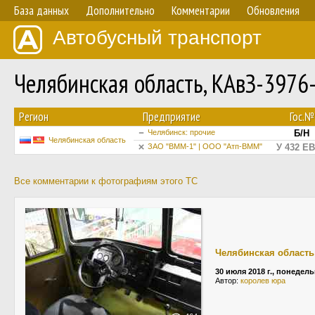
База данных
Дополнительно
Комментарии
Обновления
Автобусный транспорт
Челябинская область, КАвЗ-3976
Регион
Предприятие
Гос.№
Челябинск: прочие
Б/Н
Челябинская область
ЗАО "ВММ-1" | ООО "Атп-ВММ"
У 432 ЕВ
Все комментарии к фотографиям этого ТС
Челябинская область
30 июля 2018 г., понедел
Автор:
королев юра