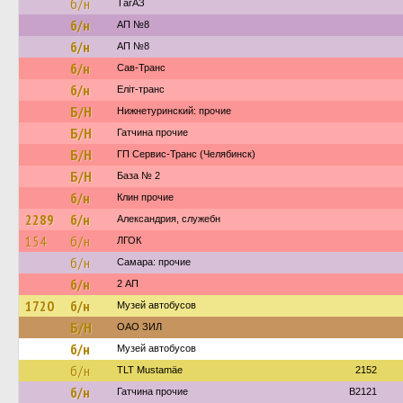
б/н
ТагАЗ
б/н
АП №8
б/н
АП №8
б/н
Сав-Транс
б/н
Еліт-транс
Б/Н
Нижнетуринский: прочие
Б/Н
Гатчина прочие
Б/Н
ГП Сервис-Транс (Челябинск)
Б/Н
База № 2
б/н
Клин прочие
2289
б/н
Александрия, служебн
154
б/н
ЛГОК
б/н
Самара: прочие
б/н
2 АП
1720
б/н
Музей автобусов
Б/Н
ОАО ЗИЛ
б/н
Музей автобусов
б/н
TLT Mustamäe
2152
б/н
Гатчина прочие
B2121