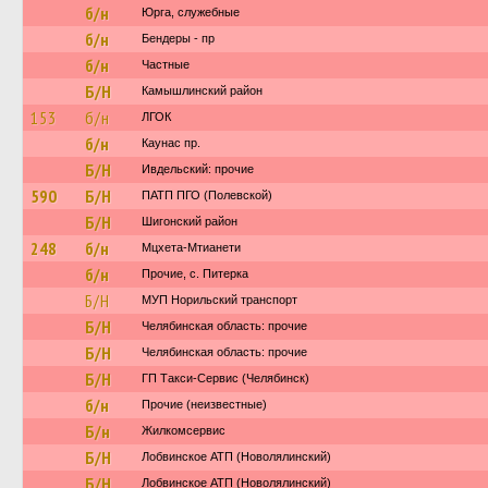
б/н
Юрга, служебные
б/н
Бендеры - пр
б/н
Частные
Б/Н
Камышлинский район
153
б/н
ЛГОК
б/н
Каунас пр.
Б/Н
Ивдельский: прочие
590
Б/Н
ПАТП ПГО (Полевской)
Б/Н
Шигонский район
248
б/н
Мцхета-Мтианети
б/н
Прочие, с. Питерка
Б/Н
МУП Норильский транспорт
Б/Н
Челябинская область: прочие
Б/Н
Челябинская область: прочие
Б/Н
ГП Такси-Сервис (Челябинск)
б/н
Прочие (неизвестные)
Б/н
Жилкомсервис
Б/Н
Лобвинское АТП (Новолялинский)
Б/Н
Лобвинское АТП (Новолялинский)