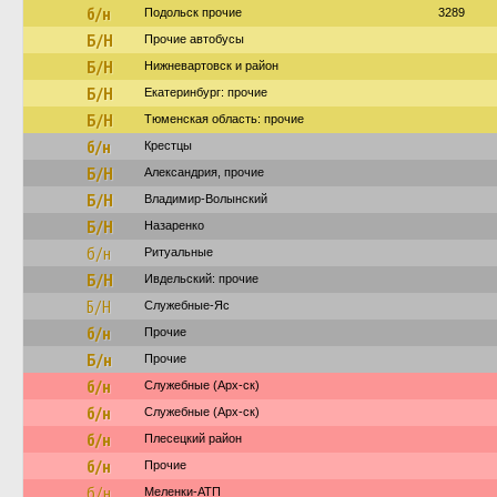
б/н
Подольск прочие
3289
Б/Н
Прочие автобусы
Б/Н
Нижневартовск и район
Б/Н
Екатеринбург: прочие
Б/Н
Тюменская область: прочие
б/н
Крестцы
Б/Н
Александрия, прочие
Б/Н
Владимир-Волынский
Б/Н
Назаренко
б/н
Ритуальные
Б/Н
Ивдельский: прочие
Б/Н
Служебные-Яс
б/н
Прочие
Б/н
Прочие
б/н
Служебные (Арх-ск)
б/н
Служебные (Арх-ск)
б/н
Плесецкий район
б/н
Прочие
б/н
Меленки-АТП