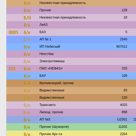
б/н
Неизвестная принадлежность
б/н
Прочие
129
Б/Н
Неизвестная принадлежность
18
б/н
ЛиАЗ
0005
б/н
БАЗ
5
б/н
АП № 1
2540
б/н
ИП Небеский
907512
б/н
Некстбас
б/н
Электротяжмаш
333
б/н
ПАО «НЕФАЗ»
333
б/н
БАУ
108
Б/Н
Кропивницкий, прочие
б/н
Ведомственные
83
б/н
Ведомственные
120
б/н
Трансавто
4025
Б/н
Липецк, прочие
898
б/н
АП №5
UZ001
1
б/н
Прочие (Шумерля)
11202
б/н
Прочие Арх-ск
2264