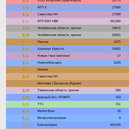
б/н
ООО Игнатенко (Красноярск)
15770
б/н
АТП-3
17069
б/н
Самотлор-НН
17088
Б/н
АТП ЮКУ НВК
461300
Б/Н
Челябинская область: прочие
19972
Б/Н
Челябинская область: прочие
20081
б/н
Прочие
2075
б/н
Аэропорт Иркутск
19681
б/н
Новые / выставочные
17
б/н
Новочебоксарск
6229
б/н
Ataman
Б/Н
Самотлор-НН
б/н
Автолюкс | Белоусов (Курган)
Б/Н
Тюменская область: прочие
280
Б/Н
Красный Луч, ЧП/ФЛП
163
Б/Н
ТТС
311
б/н
Merkel Buss
26
б/н
Метроэлектротранс
9
б/н
Електротранс
602165