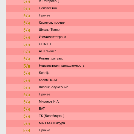
б/н
V. Perepečo IĮ
б/н
Неизвестно
б/н
Прочее
б/н
Касимов, прочие
б/н
Школы-Тосно
б/н
Измаилавтотранс
б/н
СПАП-1
б/н
АТП "Рейс"
б/н
Рязань, ритуал.
Б/н
Неизвестная принадлежность
б/н
Seknija
б/н
КасимПОАТ
б/н
Липецк, служебные
б/н
Прочее
б/н
Миронов И.А.
б/н
БАТ
б/н
ТК (Биробиджан)
б/н
МАП №4 Шатура
Б/Н
Прочие