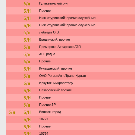
б/н
Гулькевичский р-н
Б/Н
Прочие
Б/Н
Нижнетуринский: прочие служебные
Б/Н
Нижнетуринский: прочие служебные
б/н
Лебедев О.В.
Б/Н
Брединский: прочие
б/н
Приморско-Ахтарское АТП
б/н
АП Гродно
б/н
Прочие
Б/Н
Кунашакский: прочие
б/н
ОАО РегионАвтоТранс-Курган
б/н
Иркутск, микроавтобу
Б/Н
Назаровский: прочие
Б/Н
Прочие
б/н
Прочие ЗР
б/н
Б/Н
Бишкек, город
Б/Н
10727
Б/Н
Прочие
Б/Н
10764