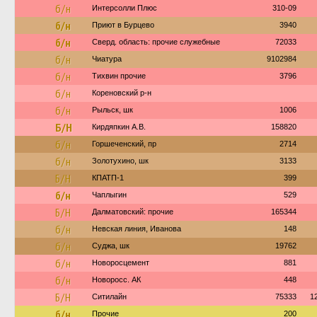
б/н
Интерсолли Плюс
310-09
б/н
Приют в Бурцево
3940
б/н
Сверд. область: прочие служебные
72033
б/н
Чиатура
9102984
б/н
Тихвин прочие
3796
б/н
Кореновский р-н
б/н
Рыльск, шк
1006
Б/Н
Кирдяпкин А.В.
158820
б/н
Горшеченский, пр
2714
б/н
Золотухино, шк
3133
Б/Н
КПАТП-1
399
б/н
Чаплыгин
529
Б/Н
Далматовский: прочие
165344
б/н
Невская линия, Иванова
148
б/н
Суджа, шк
19762
б/н
Новоросцемент
881
б/н
Новоросс. АК
448
Б/Н
Ситилайн
75333
1
б/н
Прочие
200