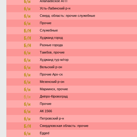
б/н
Алапаевское АТП
б/н
Усть-Лабинский р-н
б/н
Сверд. область: прочие служебные
б/н
Прочие
Б/Н
Служебные
Б/Н
Худжанд город
Б/Н
Разные города
б/н
Тамбов, прочие
б/н
Худжанд тур м/гор
б/н
Вельский р-он
б/н
Прочие Арх-ск
б/н
Мезенский р-он
б/н
Мариинск, прочие
б/н
Дніпро-Кіровоград
б/н
Прочие
б/н
АК 1566
б/н
Петровский р-н
Б/Н
Свердловская область: прочие
б/н
Egged