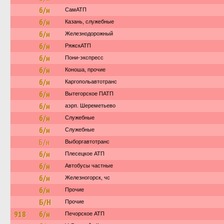
б/н
СамАТП
б/н
Казань, служебные
б/н
Железнодорожный
б/н
РяжскАТП
б/н
Пони-экспресс
б/н
Коноша, прочие
б/н
Каргопольавтотранс
б/н
Вытегорское ПАТП
б/н
аэрп. Шереметьево
б/н
Служебные
б/н
Служебные
Б/н
Выборгавтотранс
б/н
Плесецкое АТП
б/н
Автобусы частные
б/н
Железногорск, чс
б/н
Прочие
Б/Н
Прочие
918
б/н
Печорское АТП