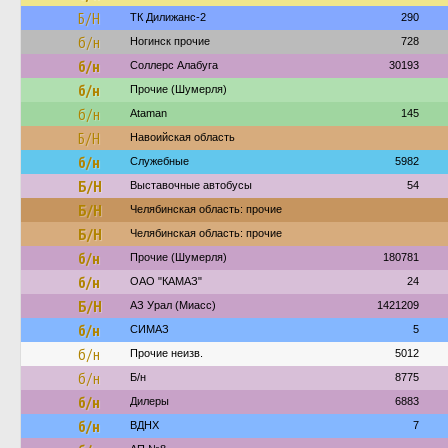
Б/Н
ТК Дилижанс-2
290
б/н
Ногинск прочие
728
б/н
Соллерс Алабуга
30193
б/н
Прочие (Шумерля)
б/н
Ataman
145
Б/Н
Навоийская область
б/н
Служебные
5982
Б/Н
Выставочные автобусы
54
Б/Н
Челябинская область: прочие
Б/Н
Челябинская область: прочие
б/н
Прочие (Шумерля)
180781
б/н
ОАО "КАМАЗ"
24
Б/Н
АЗ Урал (Миасс)
1421209
б/н
СИМАЗ
5
б/н
Прочие неизв.
5012
б/н
Б/н
8775
б/н
Дилеры
6883
б/н
ВДНХ
7