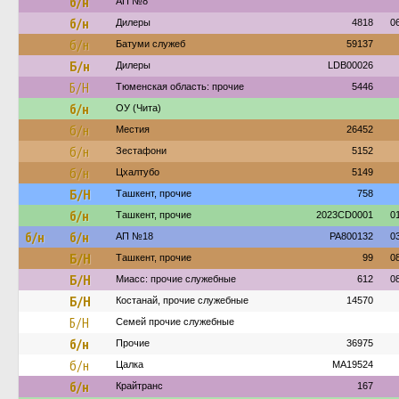
б/н
АП №8
б/н
Дилеры
4818
0
б/н
Батуми служеб
59137
Б/н
Дилеры
LDB00026
Б/Н
Тюменская область: прочие
5446
б/н
ОУ (Чита)
б/н
Местия
26452
б/н
Зестафони
5152
б/н
Цхалтубо
5149
Б/Н
Ташкент, прочие
758
б/н
Ташкент, прочие
2023CD0001
0
б/н
б/н
АП №18
PA800132
0
Б/Н
Ташкент, прочие
99
0
Б/Н
Миасс: прочие служебные
612
0
Б/Н
Костанай, прочие служебные
14570
Б/Н
Семей прочие служебные
б/н
Прочие
36975
б/н
Цалка
MA19524
б/н
Крайтранс
167