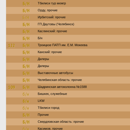
Б/Н
Тбилиси тур межгр
Б/Н
Орду, прочие
Б/Н
Ирбитский: прочие
Б/Н
ГП Даутовы (Челябинск)
Б/Н
Каслинский: прочие
Б/Н
Б/н
122
Б/Н
Троицкое ПАТП им. Е.М. Мокеева
Б/Н
Канский: прочие
Б/Н
Дилеры
Б/Н
Дилеры
Б/Н
Выставочные автобусы
Б/Н
Челябинская область: прочие
109
Б/Н
Шадринская автоколонна №1588
б/н
Бишкек, служебные
б/н
LKW
б/н
Тбилиси город
Б/Н
Прочие
Б/Н
Свердловская область: прочие
б/н
Касимов, прочие