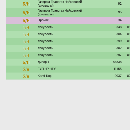
Газпром Трансгаз Чайковский
Б/Н
92
(филиалы)
Газпром Трансгаз Чайковский
Б/Н
95
(филиалы)
Б/Н
Прочие
34
Б/Н
Уссурсеть
348
0
Б/Н
Уссурсеть
304
0
Б/Н
Уссурсеть
299
0
Б/Н
Уссурсеть
302
0
Б/Н
Уссурсеть
297
0
Б/Н
Дилеры
84838
б/н
ГУП ЧР ЧТУ
11155
б/н
Kamil Koç
9037
0