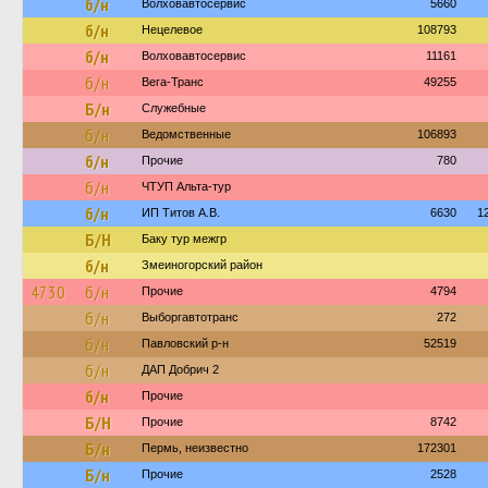
б/н
Волховавтосервис
5660
б/н
Нецелевое
108793
б/н
Волховавтосервис
11161
б/н
Вега-Транс
49255
Б/н
Служебные
б/н
Ведомственные
106893
б/н
Прочие
780
б/н
ЧТУП Альта-тур
б/н
ИП Титов А.В.
6630
1
Б/Н
Баку тур межгр
б/н
Змеиногорский район
4730
б/н
Прочие
4794
б/н
Выборгавтотранс
272
б/н
Павловский р-н
52519
б/н
ДАП Добрич 2
б/н
Прочие
Б/Н
Прочие
8742
Б/н
Пермь, неизвестно
172301
Б/н
Прочие
2528