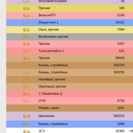
Б/Н
Волховавтосервис
30
б/н
Прочие
180
б/н
ВельскАТП
5149
Б/Н
Жарык жол-1
94151
б/н
Орск, прочие
7084
б/н
Всеволожск прочие
б/н
Прочие
3407
б/н
Туапсинский р-н
531
б/н
Прочие
89059
б/н
Казань, служебные
500216
б/н
Казань, служебные
500255
б/н
Havelland, прочие
б/н
Oberhavel, прочие
б/н
J. Raudoniaus IĮ
б/н
ОЧП
8726
б/н
Рязань, заказ.
1661
Б/Н
Школьные
500315
б/н
Казань, служебные
2089
б/н
ЗСУ
32369
0