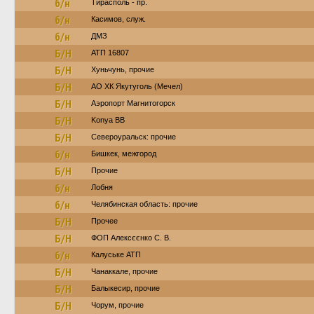
б/н
Тирасполь - пр.
б/н
Касимов, служ.
б/н
ДМЗ
Б/Н
АТП 16807
Б/Н
Хуньчунь, прочие
Б/Н
АО ХК Якутуголь (Мечел)
Б/Н
Аэропорт Магнитогорск
Б/Н
Konya BB
Б/Н
Североуральск: прочие
б/н
Бишкек, межгород
Б/Н
Прочие
б/н
Лобня
б/н
Челябинская область: прочие
Б/Н
Прочее
Б/Н
ФОП Алексєєнко С. В.
б/н
Калуське АТП
Б/Н
Чанаккале, прочие
Б/Н
Балыкесир, прочие
Б/Н
Чорум, прочие