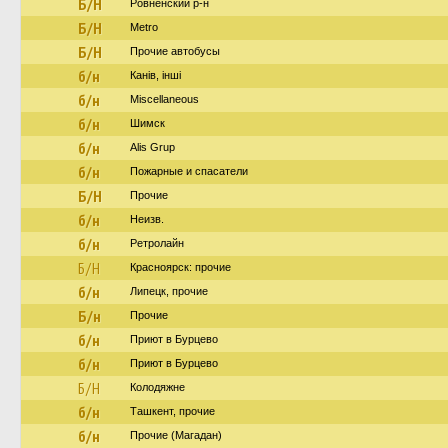
Б/Н
Ровненский р-н
Б/Н
Metro
Б/Н
Прочие автобусы
б/н
Канів, інші
б/н
Miscellaneous
б/н
Шимск
б/н
Alis Grup
б/н
Пожарные и спасатели
Б/Н
Прочие
б/н
Неизв.
б/н
Ретролайн
Б/Н
Красноярск: прочие
б/н
Липецк, прочие
Б/н
Прочие
б/н
Приют в Бурцево
б/н
Приют в Бурцево
Б/Н
Колодяжне
б/н
Ташкент, прочие
б/н
Прочие (Магадан)