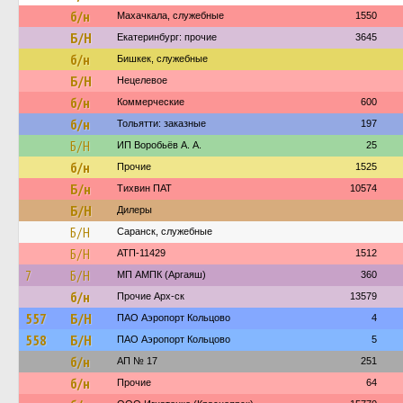
б/н
Махачкала, служебные
1550
Б/Н
Екатеринбург: прочие
3645
б/н
Бишкек, служебные
Б/Н
Нецелевое
б/н
Коммерческие
600
б/н
Тольятти: заказные
197
Б/Н
ИП Воробьёв А. А.
25
б/н
Прочие
1525
Б/н
Тихвин ПАТ
10574
Б/Н
Дилеры
Б/Н
Саранск, служебные
Б/Н
АТП-11429
1512
7
Б/Н
МП АМПК (Аргаяш)
360
б/н
Прочие Арх-ск
13579
557
Б/Н
ПАО Аэропорт Кольцово
4
558
Б/Н
ПАО Аэропорт Кольцово
5
б/н
АП № 17
251
б/н
Прочие
64