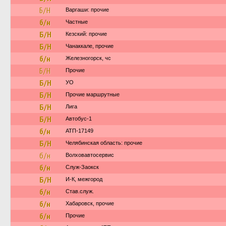
Б/Н
Варгаши: прочие
б/н
Частные
Б/Н
Кезский: прочие
Б/Н
Чанаккале, прочие
б/н
Железногорск, чс
Б/Н
Прочие
Б/Н
УО
Б/Н
Прочие маршрутные
Б/Н
Лига
Б/Н
Автобус-1
б/н
АТП-17149
Б/Н
Челябинская область: прочие
б/н
Волховавтосервис
б/н
Служ-Заокск
Б/Н
И-К, межгород
б/н
Став.служ.
б/н
Хабаровск, прочие
б/н
Прочие