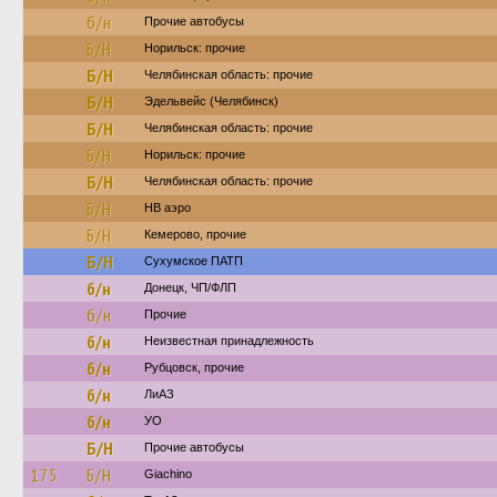
б/н
Прочие автобусы
Б/Н
Норильск: прочие
Б/Н
Челябинская область: прочие
Б/Н
Эдельвейс (Челябинск)
Б/Н
Челябинская область: прочие
Б/Н
Норильск: прочие
Б/Н
Челябинская область: прочие
Б/Н
НВ аэро
Б/Н
Кемерово, прочие
Б/Н
Сухумское ПАТП
б/н
Донецк, ЧП/ФЛП
б/н
Прочие
б/н
Неизвестная принадлежность
б/н
Рубцовск, прочие
б/н
ЛиАЗ
б/н
УО
Б/Н
Прочие автобусы
175
Б/Н
Giachino