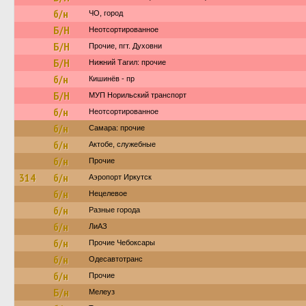
б/н
ЧО, город
Б/Н
Неотсортированное
Б/Н
Прочие, пгт. Духовни
Б/Н
Нижний Тагил: прочие
б/н
Кишинёв - пр
Б/Н
МУП Норильский транспорт
б/н
Неотсортированное
б/н
Самара: прочие
б/н
Актобе, служебные
б/н
Прочие
314
б/н
Аэропорт Иркутск
б/н
Нецелевое
б/н
Разные города
б/н
ЛиАЗ
б/н
Прочие Чебоксары
б/н
Одесавтотранс
б/н
Прочие
Б/н
Мелеуз