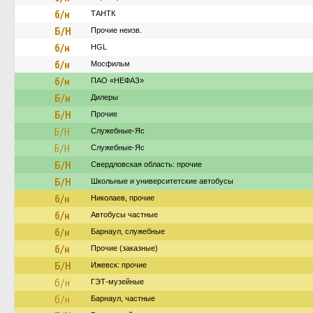
б/н
ТАНТК
Б/Н
Прочие неизв.
б/н
HGL
б/н
Мосфильм
б/н
ПАО «НЕФАЗ»
Б/н
Дилеры
Б/Н
Прочие
Б/Н
Служебные-Яс
Б/Н
Служебные-Яс
Б/Н
Свердловская область: прочие
Б/Н
Школьные и университетские автобусы
б/н
Николаев, прочие
б/н
Автобусы частные
б/н
Барнаул, служебные
б/н
Прочие (заказные)
Б/Н
Ижевск: прочие
б/н
ГЭТ-музейные
б/н
Барнаул, частные