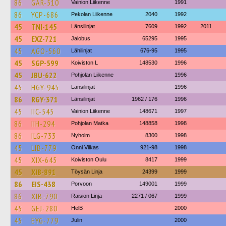
86
GAR-510
Vainion Liikenne
1991
86
YCP-686
Pekolan Liikenne
2040
1992
45
TNI-145
Länsilinjat
7609
1992
2011
45
EXZ-721
Jalobus
65295
1995
45
AGO-560
Lähilinjat
676-95
1995
45
SGP-599
Koiviston L
148530
1996
45
JBU-622
Pohjolan Liikenne
1996
45
HGY-945
Länsilinjat
1996
86
RGY-371
Länsilinjat
1962 / 176
1996
45
IIC-545
Vainion Liikenne
148671
1997
86
IIH-294
Pohjolan Matka
148858
1998
86
ILG-733
Nyholm
8300
1998
45
LIB-779
Onni Vilkas
921-98
1998
45
XIX-645
Koiviston Oulu
8417
1999
45
XIB-891
Töysän Linja
24399
1999
86
EIS-438
Porvoon
149001
1999
86
XIB-790
Raision Linja
2271 / 067
1999
45
GEJ-280
HelB
2000
45
EYG-779
Julin
2000