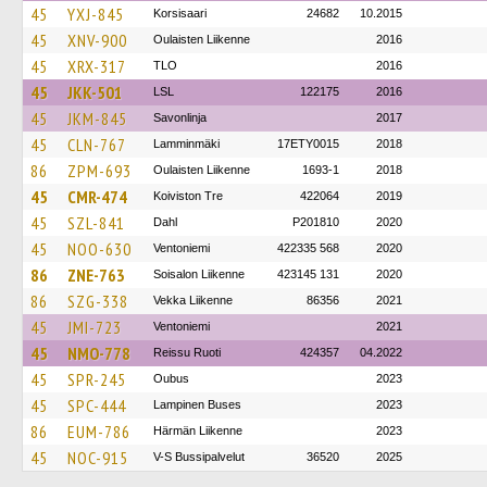
45
YXJ-845
Korsisaari
24682
10.2015
45
XNV-900
Oulaisten Liikenne
2016
45
XRX-317
TLO
2016
45
JKK-501
LSL
122175
2016
45
JKM-845
Savonlinja
2017
45
CLN-767
Lamminmäki
17ETY0015
2018
86
ZPM-693
Oulaisten Liikenne
1693-1
2018
45
CMR-474
Koiviston Tre
422064
2019
45
SZL-841
Dahl
P201810
2020
45
NOO-630
Ventoniemi
422335 568
2020
86
ZNE-763
Soisalon Liikenne
423145 131
2020
86
SZG-338
Vekka Liikenne
86356
2021
45
JMI-723
Ventoniemi
2021
45
NMO-778
Reissu Ruoti
424357
04.2022
45
SPR-245
Oubus
2023
45
SPC-444
Lampinen Buses
2023
86
EUM-786
Härmän Liikenne
2023
45
NOC-915
V-S Bussipalvelut
36520
2025