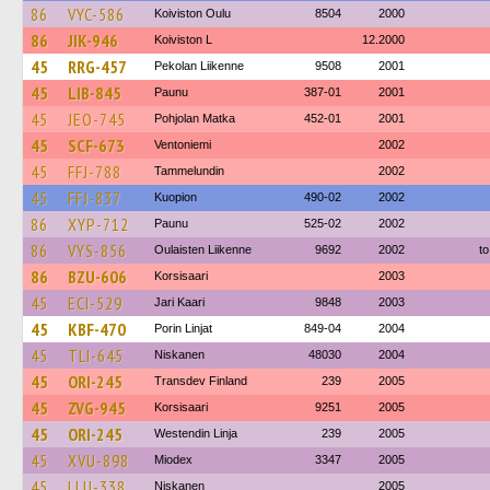
86
VYC-586
Koiviston Oulu
8504
2000
86
JIK-946
Koiviston L
12.2000
45
RRG-457
Pekolan Liikenne
9508
2001
45
LIB-845
Paunu
387-01
2001
45
JEO-745
Pohjolan Matka
452-01
2001
45
SCF-673
Ventoniemi
2002
45
FFJ-788
Tammelundin
2002
45
FFJ-837
Kuopion
490-02
2002
86
XYP-712
Paunu
525-02
2002
86
VYS-856
Oulaisten Liikenne
9692
2002
to
86
BZU-606
Korsisaari
2003
45
ECI-529
Jari Kaari
9848
2003
45
KBF-470
Porin Linjat
849-04
2004
45
TLI-645
Niskanen
48030
2004
45
ORI-245
Transdev Finland
239
2005
45
ZVG-945
Korsisaari
9251
2005
45
ORI-245
Westendin Linja
239
2005
45
XVU-898
Miodex
3347
2005
45
LLU-338
Niskanen
2005