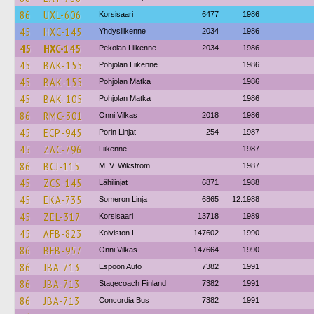
86
UXL-606
Korsisaari
6477
1986
45
HXC-145
Yhdysliikenne
2034
1986
45
HXC-145
Pekolan Liikenne
2034
1986
45
BAK-155
Pohjolan Liikenne
1986
45
BAK-155
Pohjolan Matka
1986
45
BAK-105
Pohjolan Matka
1986
86
RMC-301
Onni Vilkas
2018
1986
45
ECP-945
Porin Linjat
254
1987
45
ZAC-796
Liikenne
1987
86
BCJ-115
M. V. Wikström
1987
45
ZCS-145
Lähilinjat
6871
1988
45
EKA-735
Someron Linja
6865
12.1988
45
ZEL-317
Korsisaari
13718
1989
45
AFB-823
Koiviston L
147602
1990
86
BFB-957
Onni Vilkas
147664
1990
86
JBA-713
Espoon Auto
7382
1991
86
JBA-713
Stagecoach Finland
7382
1991
86
JBA-713
Concordia Bus
7382
1991