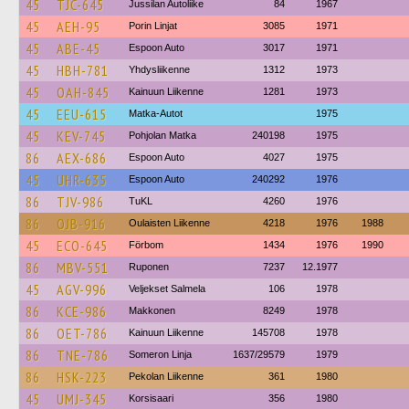
45
TJC-645
Jussilan Autoliike
84
1967
45
AEH-95
Porin Linjat
3085
1971
45
ABE-45
Espoon Auto
3017
1971
45
HBH-781
Yhdysliikenne
1312
1973
45
OAH-845
Kainuun Liikenne
1281
1973
45
EEU-615
Matka-Autot
1975
45
KEV-745
Pohjolan Matka
240198
1975
86
AEX-686
Espoon Auto
4027
1975
45
UHR-635
Espoon Auto
240292
1976
86
TJV-986
TuKL
4260
1976
86
OJB-916
Oulaisten Liikenne
4218
1976
1988
45
ECO-645
Förbom
1434
1976
1990
86
MBV-551
Ruponen
7237
12.1977
45
AGV-996
Veljekset Salmela
106
1978
86
KCE-986
Makkonen
8249
1978
86
OET-786
Kainuun Liikenne
145708
1978
86
TNE-786
Someron Linja
1637/29579
1979
86
HSK-223
Pekolan Liikenne
361
1980
45
UMJ-345
Korsisaari
356
1980