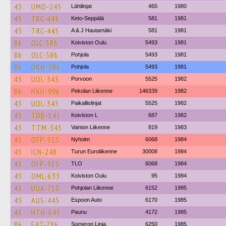
45
UMO-245
Lähilinjat
465
1980
45
TRC-445
Keto-Seppälä
581
1981
45
TRC-445
A & J Hautamäki
581
1981
86
OLC-586
Koiviston Oulu
5493
1981
86
OLC-586
Pohjola
5493
1981
86
OKH-386
Pohjola
5493
1981
45
UOL-345
Porvoon
5525
1982
86
HXU-996
Pekolan Liikenne
146339
1982
45
UOL-345
Paikallislinjat
5525
1982
45
TOB-145
Koiviston L
687
1982
45
TTM-345
Vainion Liikenne
819
1983
45
OFP-515
Nyholm
6068
1984
45
ICN-248
Turun Euroliikenne
30008
1984
45
OFP-515
TLO
6068
1984
45
OML-633
Koiviston Oulu
95
1984
45
UUA-710
Pohjolan Liikenne
6152
1985
45
AUS-445
Espoon Auto
6170
1985
45
HTH-645
Paunu
4172
1985
86
EAT-786
Someron Linja
6250
1985