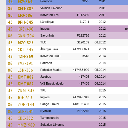
45
EKY-864
Porvoon
3225
2011
86
XMT-887
Vainion Liikenne
2011
86
LPX-586
Koiviston Tre
P112359
2011
45
BPH-645
Länsilinjat
1172-1
2012
45
KRS-490
Ingves
2012
to
86
GKN-304
Savonlinja
P122716
2012
45
MZC-825
TLO
S120169
06.2012
45
CKT-345
Åbergin Linja
417217 871
2013
45
TZH-869
Koiviston Oulu
3548
2014
86
YVZ-391
Porvoon
2014
86
LSN-386
Pohjolan Matka
417468 999
05.2014
45
KMT-882
Jalobus
417405
06.2014
45
KMT-882
V-S Bussipalvelut
417405
06.2014
45
ZKM-345
TKL
2015
45
JOF-513
Ingves
417946 342
2015
86
ZOH-144
Saaga Travel
418102 403
2015
86
GLP-241
Nyholm
P152215
2015
45
CKC-352
Tammelundin
2015
45
MMZ-969
Soisalon Liikenne
2015