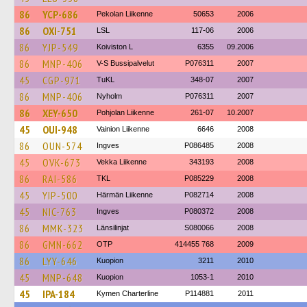
86
YCP-686
Pekolan Liikenne
50653
2006
86
OXI-751
LSL
117-06
2006
86
YJP-549
Koiviston L
6355
09.2006
86
MNP-406
V-S Bussipalvelut
P076311
2007
45
CGP-971
TuKL
348-07
2007
86
MNP-406
Nyholm
P076311
2007
86
XEY-650
Pohjolan Liikenne
261-07
10.2007
45
OUI-948
Vainion Liikenne
6646
2008
86
OUN-574
Ingves
P086485
2008
45
OVK-673
Vekka Liikenne
343193
2008
86
RAI-586
TKL
P085229
2008
45
YIP-500
Härmän Liikenne
P082714
2008
45
NIC-763
Ingves
P080372
2008
86
MMK-323
Länsilinjat
S080066
2008
86
GMN-662
OTP
414455 768
2009
86
LYY-646
Kuopion
3211
2010
45
MNP-648
Kuopion
1053-1
2010
45
IPA-184
Kymen Charterline
P114881
2011