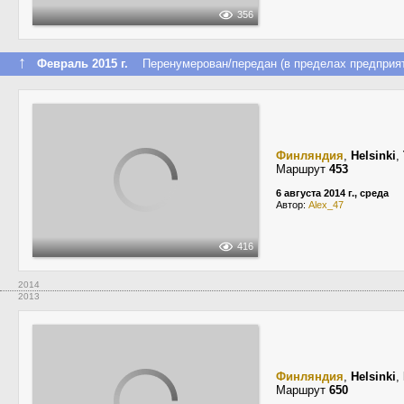
356
↑
Февраль 2015 г.
Перенумерован/передан (в пределах предприят
Финляндия
,
Helsinki
,
Маршрут
453
6 августа 2014 г., среда
Автор:
Alex_47
416
2014
2013
Финляндия
,
Helsinki
,
Маршрут
650