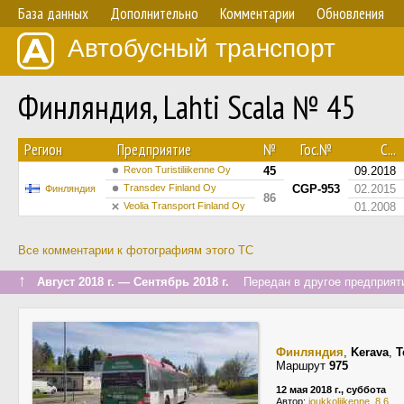
База данных
Дополнительно
Комментарии
Обновления
Автобусный транспорт
Финляндия, Lahti Scala № 45
Регион
Предприятие
№
Гос.№
С...
Revon Turistiliikenne Oy
45
09.2018
Transdev Finland Oy
CGP-953
02.2015
Финляндия
86
Veolia Transport Finland Oy
01.2008
Все комментарии к фотографиям этого ТС
↑
Август 2018 г. — Сентябрь 2018 г.
Передан в другое предприяти
Финляндия
,
Kerava
,
T
Маршрут
975
12 мая 2018 г., суббота
Автор:
joukkoliikenne_8.6