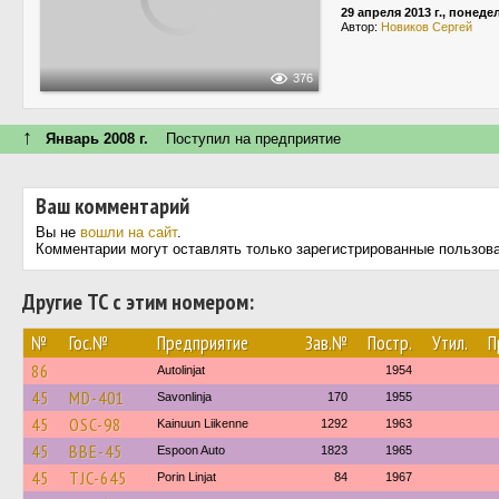
29 апреля 2013 г., понед
Автор:
Новиков Сергей
376
↑
Январь 2008 г.
Поступил на предприятие
Ваш комментарий
Вы не
вошли на сайт
.
Комментарии могут оставлять только зарегистрированные пользов
Другие ТС с этим номером:
№
Гос.№
Предприятие
Зав.№
Постр.
Утил.
П
86
Autolinjat
1954
45
MD-401
Savonlinja
170
1955
45
OSC-98
Kainuun Liikenne
1292
1963
45
BBE-45
Espoon Auto
1823
1965
45
TJC-645
Porin Linjat
84
1967