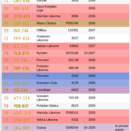
73
LNO-646
Jussila
3626
2006
Savo-Karjalan
39
RXF-631
2006
Linja
39
OTO-479
Härmän Liikenne
3696
2006
39
CLN-213
Wasa Citybus
P065246
2006
39
INX-246
OlliBus
132381
2007
Oulaisten
73
FPP-858
3537
2007
Liikenne
39
IEZ-220
Vainion Liikenne
63865
2007
73
YLB-873
Nyholm
S070186
10.2007
39
FIY-236
Porvoon
551-08
2008
Pohjolan
73
ZNY-656
489-08
2008
Liikenne
39
XEY-530
Porvoon
4160
2008
73
JHK-563
Koiviston Oulu
4139
2008
39
YIZ-544
Länsilinjat
6663
2008
Soisalon
39
ATY-554
703-09
2009
Liikenne
73
YOR-807
Pohjolan Matka
8523
2009
39
GOO-219
Härmän Liikenne
P098101
2009
73
GOA-883
Vekka Liikenne
4332
2009
to private
39
CRG-989
Oubus
S090044
04.2009
owner