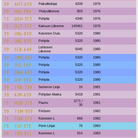
39
AHT-639
Paikallislinjat
4209
1976
39
HHL-394
Yhdysliikenne
803
1976
73
OEH-373
Pohjola
4340
1976
73
OCT-573
Kainuun Liikenne
145461
1976
39
ONL-839
Koiviston Oulu
5320
1980
39
ONL-839
Pohjola
5320
1980
Lehtosen
39
SCB-649
5045
1980
Liikenne
39
OMR-539
Pohjola
5320
1980
39
OLC-339
Pohjola
5320
1980
39
OKH-639
Pohjola
5320
1980
39
OJP-939
Pohjola
5320
1980
39
TRB-739
Someron Linja
15
1981
39
KJM-639
Pohjolan Matka
5418
1981
1171 /
73
HOB-273
Paunu
1981
35
39
TSM-939
Förbom
1982
73
TOB-173
Koiviston L
666
1982
73
TUJ-373
Porin Linjat
76
1983
39
TRS-811
Koiviston L
914
1983