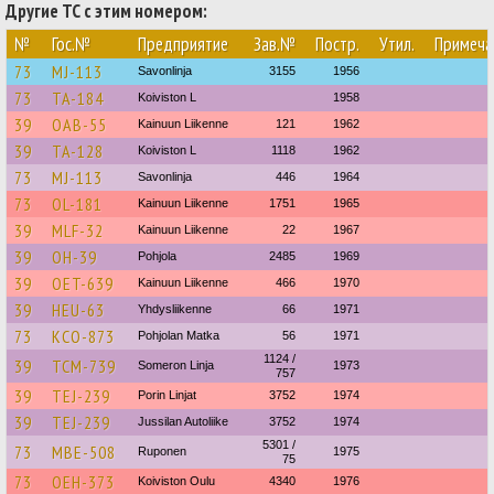
Другие ТС с этим номером:
№
Гос.№
Предприятие
Зав.№
Постр.
Утил.
Примеча
73
MJ-113
Savonlinja
3155
1956
73
TA-184
Koiviston L
1958
39
OAB-55
Kainuun Liikenne
121
1962
39
TA-128
Koiviston L
1118
1962
73
MJ-113
Savonlinja
446
1964
73
OL-181
Kainuun Liikenne
1751
1965
39
MLF-32
Kainuun Liikenne
22
1967
39
OH-39
Pohjola
2485
1969
39
OET-639
Kainuun Liikenne
466
1970
39
HEU-63
Yhdysliikenne
66
1971
73
KCO-873
Pohjolan Matka
56
1971
1124 /
39
TCM-739
Someron Linja
1973
757
39
TEJ-239
Porin Linjat
3752
1974
39
TEJ-239
Jussilan Autoliike
3752
1974
5301 /
73
MBE-508
Ruponen
1975
75
73
OEH-373
Koiviston Oulu
4340
1976