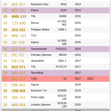
73
UYS-477
Koiviston Oulu
3618
2014
73
BRT-783
Paunu
3124
2014
39
MMK-339
TKL
15066
2015
417352
39
TZS-890
Revon
2015
962
39
ZKO-383
Pohjolan Matka
1408-1
2015
39
MMC-303
TLO
2015
417950
39
JOF-509
Ingves
2015
346
39
GLP-239
Tammelundin
P152213
2015
73
YYC-707
Pekolan Liikenne
88334
2016
39
YJR-139
Ventoniemi
1601-1
2017
73
BUO-973
TKL
P172174
2017
39
JKM-839
Savonlinja
2017
39
NKS-339
TuKL
14
2017
2023
73
FNB-602
Ingves
2018
39
CMR-468
Koiviston Tre
422058
2019
423147
39
ZNE-765
Porin Linjat
2020
133
423128
39
MRR-888
Lehdon Liikenne
2020
120