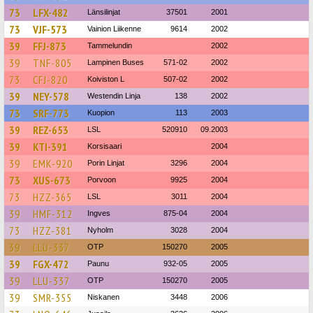
73
LFX-482
Länsilinjat
37501
2001
73
VJF-573
Vainion Liikenne
9614
2002
39
FFJ-873
Tammelundin
2002
39
TNF-805
Lampinen Buses
571-02
2002
73
CFJ-820
Koiviston L
507-02
2002
39
NEY-578
Westendin Linja
138
2002
73
SRF-773
Kuopion
113
2003
39
REZ-653
LSL
520910
09.2003
39
KTI-391
Korsisaari
2004
39
EMK-920
Porin Linjat
3296
2004
73
XUS-673
Porvoon
9925
2004
73
HZZ-365
LSL
3011
2004
39
HMF-312
Ingves
875-04
2004
73
HZZ-381
Nyholm
3028
2004
39
LLU-337
OTP
150270
2005
39
FGX-472
Paunu
932-05
2005
39
LLU-337
OTP
150270
2005
39
SMR-355
Niskanen
3448
2006