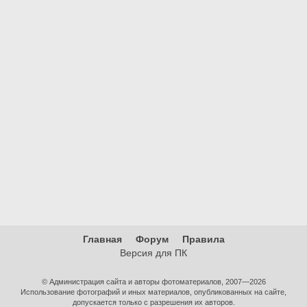
Главная
Форум
Правила
Версия для ПК
© Администрация сайта и авторы фотоматериалов, 2007—2026
Использование фотографий и иных материалов, опубликованных на сайте,
допускается только с разрешения их авторов.