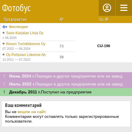
Фотобус
Предприятие
№
Гос.№
Финляндия
Savo-Karjalan Linja Oy
с 06.2024
Revon Turistiliikenne Oy
CIJ-196
73
07.2022 — 06.2024
Oy Pohjolan Liikenne Ab
39
12.2011 — 07.2022
↑
Июнь 2024 г.
Передан в другое предприятие или на завод
↑
Июль 2022 г.
Передан в другое предприятие или на завод
↑
Декабрь 2011 г.
Поступил на предприятие
Ваш комментарий
Вы не
вошли на сайт
.
Комментарии могут оставлять только зарегистрированные
пользователи.