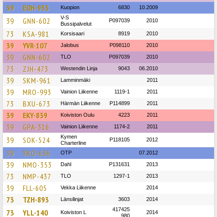
39
EOH-953
Kuopion
6830
10.2009
V-S
39
GNN-602
P097039
2010
Bussipalvelut
73
KSA-981
Korsisaari
8919
2010
39
YVR-107
Jalobus
P098110
2010
39
GNN-602
TLO
P097039
2010
73
ZJH-473
Westendin Linja
9043
06.2010
39
SKM-961
Lamminmäki
2011
39
MRO-993
Vainion Liikenne
1119-1
2011
73
BXU-673
Härmän Liikenne
P114899
2011
39
EKY-839
Koiviston Oulu
4223
2011
39
GPA-316
Vainion Liikenne
1174-2
2011
Kymen
39
SOK-524
P118105
2012
Charterline
39
YKO-636
OTP
07.2012
39
NMO-353
Dahl
P131631
2013
73
NMP-437
TLO
1297-1
2013
39
FLL-605
Vekka Liikenne
2014
73
TZH-893
Länsilinjat
3603
2014
417425
73
YLL-140
Koiviston L
2014
980