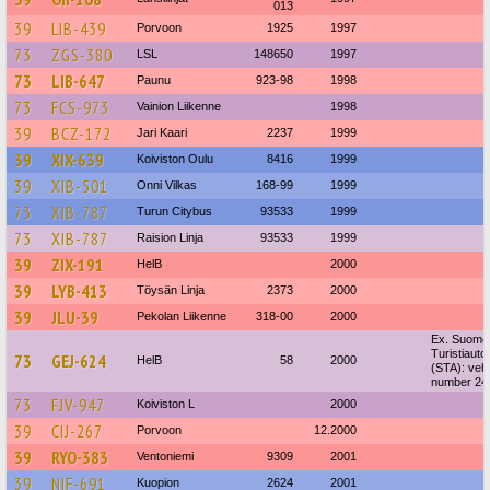
013
39
LIB-439
Porvoon
1925
1997
73
ZGS-380
LSL
148650
1997
73
LIB-647
Paunu
923-98
1998
73
FCS-973
Vainion Liikenne
1998
39
BCZ-172
Jari Kaari
2237
1999
39
XIX-639
Koiviston Oulu
8416
1999
39
XIB-501
Onni Vilkas
168-99
1999
73
XIB-787
Turun Citybus
93533
1999
73
XIB-787
Raision Linja
93533
1999
39
ZIX-191
HelB
2000
39
LYB-413
Töysän Linja
2373
2000
39
JLU-39
Pekolan Liikenne
318-00
2000
Ex. Suome
Turistiauto
73
GEJ-624
HelB
58
2000
(STA): vehi
number 24
73
FJV-947
Koiviston L
2000
39
CIJ-267
Porvoon
12.2000
39
RYO-383
Ventoniemi
9309
2001
39
NIF-691
Kuopion
2624
2001