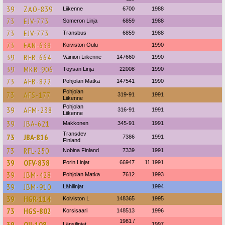
39
ZAO-839
Liikenne
6700
1988
73
EJV-773
Someron Linja
6859
1988
73
EJV-773
Transbus
6859
1988
73
FAN-638
Koiviston Oulu
1990
39
BFB-664
Vainion Liikenne
147660
1990
39
MKB-906
Töysän Linja
22008
1990
73
AFB-822
Pohjolan Matka
147541
1990
Pohjolan
73
AFS-177
319-91
1991
Liikenne
Pohjolan
39
AFM-238
316-91
1991
Liikenne
39
JBA-621
Makkonen
345-91
1991
Transdev
73
JBA-816
7386
1991
Finland
73
RFL-250
Nobina Finland
7339
1991
39
OFV-838
Porin Linjat
66947
11.1991
39
JBM-428
Pohjolan Matka
7612
1993
39
JBM-910
Lähilinjat
1994
39
HGR-114
Koiviston L
148365
1995
73
HGS-802
Korsisaari
148513
1996
1981 /
39
OII-108
Länsilinjat
1997