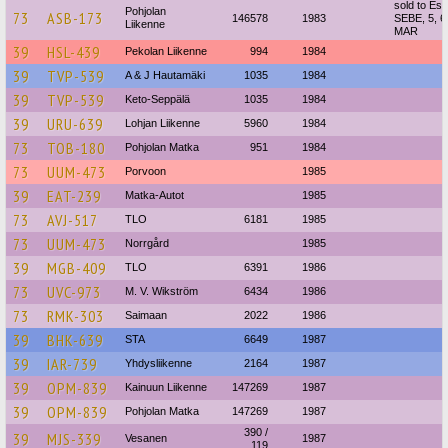
sold to Est
Pohjolan
73
ASB-173
146578
1983
SEBE, 5, 6
Liikenne
MAR
39
HSL-439
Pekolan Liikenne
994
1984
39
TVP-539
A & J Hautamäki
1035
1984
39
TVP-539
Keto-Seppälä
1035
1984
39
URU-639
Lohjan Liikenne
5960
1984
73
TOB-180
Pohjolan Matka
951
1984
73
UUM-473
Porvoon
1985
39
EAT-239
Matka-Autot
1985
73
AVJ-517
TLO
6181
1985
73
UUM-473
Norrgård
1985
39
MGB-409
TLO
6391
1986
73
UVC-973
M. V. Wikström
6434
1986
73
RMK-303
Saimaan
2022
1986
39
BHK-639
STA
6649
1987
39
IAR-739
Yhdysliikenne
2164
1987
39
OPM-839
Kainuun Liikenne
147269
1987
39
OPM-839
Pohjolan Matka
147269
1987
390 /
39
MJS-339
Vesanen
1987
119