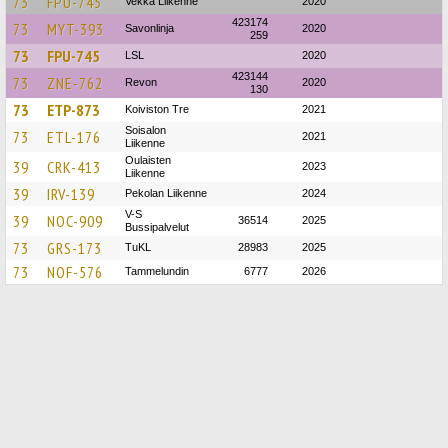
73
FPU-745
Vekka Liikenne
2020
423174
73
MYT-393
Savonlinja
2020
259
73
FPU-745
LSL
2020
423144
73
ZNE-762
Revon
2020
130
73
ETP-873
Koiviston Tre
2021
Soisalon
73
ETL-176
2021
Liikenne
Oulaisten
39
CRK-413
2023
Liikenne
39
IRV-139
Pekolan Liikenne
2024
V-S
39
NOC-909
36514
2025
Bussipalvelut
73
GRS-173
TuKL
28983
2025
73
NOF-576
Tammelundin
6777
2026