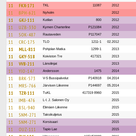
11
FKX-171
TKL
11087
2012
11
BPH-621
Nyholm
2012
11
GKJ-111
Kutilan
800
2012
11
UZB-330
Kymen Charterline
P121084
2012
11
SOK-487
Rautaveden
P117047
2012
11
CRC-175
TLO
1211-1
02.2012
11
MLL-811
Pohjolan Matka
1299-1
2013
11
GKY-518
Koiviston Tre
417321
2013
11
VVB-211
Länsilinjat
2013
11
YIO-147
Andersson
1475
2014
11
BRK-573
V-S Bussipalvelut
P140918
04.2014
11
MRS-766
Järvisen Liikenne
P144697
05.2014
11
TZR-111
TuKL
417319 8960
2015
11
IMB-476
L-l. J. Salonen Oy
2015
11
BSL-940
Elimäen Liikenne
2015
11
SNM-271
Taksikuljetus
2015
11
SNM-271
Korsisaari
2015
11
OUZ-111
Tapio Lae
2015