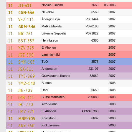
11
JJT-311
Nobina Finland
3669
06.2006
11
CGN-636
Nevakivi
6569
2007
11
VEZ-111
Åbergin Linja
P061444
2007
11
GKM-346
Matka Mäkelä
P070188
2007
11
NIC-761
Liikenne Seppälä
P071822
2007
11
BST-357
Henriksson
6385
2007
11
YZV-325
E. Ahonen
2007
11
JGZ-899
Lamminmäki
2007
11
SMY-603
TLO
3573
2007
11
JGX-811
Andersson
231-07
2007
11
TYS-869
Oravaisten Liikenne
33662
2007
11
YMZ-140
Busmo
2008
11
JIG-705
Dahl
6659
2008
11
IMB-431
Bussi-Manninen
230080
2008
11
JHL-770
Atro Vuolle
2008
11
LMV-721
E. Ahonen
413243 380
2008
11
MNP-505
Koiviston L
6687
2008
11
ANY-350
K-S Liikenne
2008