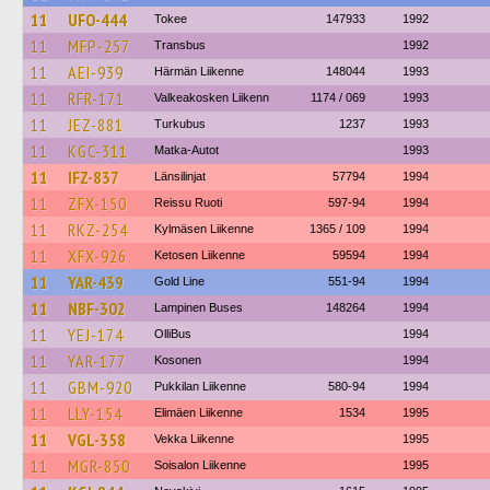
11
UFO-444
Tokee
147933
1992
11
MFP-257
Transbus
1992
11
AEI-939
Härmän Liikenne
148044
1993
11
RFR-171
Valkeakosken Liikenn
1174 / 069
1993
11
JEZ-881
Turkubus
1237
1993
11
KGC-311
Matka-Autot
1993
11
IFZ-837
Länsilinjat
57794
1994
11
ZFX-150
Reissu Ruoti
597-94
1994
11
RKZ-254
Kylmäsen Liikenne
1365 / 109
1994
11
XFX-926
Ketosen Liikenne
59594
1994
11
YAR-439
Gold Line
551-94
1994
11
NBF-302
Lampinen Buses
148264
1994
11
YEJ-174
OlliBus
1994
11
YAR-177
Kosonen
1994
11
GBM-920
Pukkilan Liikenne
580-94
1994
11
LLY-154
Elimäen Liikenne
1534
1995
11
VGL-358
Vekka Liikenne
1995
11
MGR-850
Soisalon Liikenne
1995