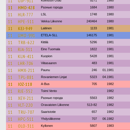
11
OJP-911
Koiviston Oulu
5271
1980
11
HMO-428
Разные города
1684
1980
11
HLR-777
LSL
1748
1980
11
HPE-511
Vekka Liikenne
240464
1980
11
KEJ-949
Laitinen
1133
1981
11
UMO-991
ETELA-SLL
146175
1981
11
TRB-622
Kittilä
5296
1981
11
RJA-311
Eino Tuomala
1822
1981
11
KLN-411
Kuopion
5428
1981
11
LHR-706
Viitasaaren
483
1981
11
HMX-211
Paunu
246
01.1981
11
TPL-881
Rovaniemen Linjat
5323
04.1981
11
IOZ-118
A-Bus
705
1982
11
RJE-352
Toimi Vento
1982
11
XEV-211
Разные города
5563
1982
11
VLT-220
Oravaisten Liikenne
513-82
1982
11
TRU-707
Saaristotie
657
1982
11
HPC-511
Yhdysliikenne
707
06.1982
11
OLO-311
Kyllonen
5807
1983