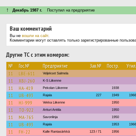
↑
Декабрь 1987 г.
Поступил на предприятие
Ваш комментарий
Вы не
вошли на сайт
.
Комментарии могут оставлять только зарегистрированные пользов
Другие ТС с этим номером:
№
Гос.№
Предприятие
Зав.№
Постр.
Утил
11
LBE-611
Veljekset Salmela
11
XBJ-260
K-S Liikenne
11
HA-419
Pekolan Liikenne
1938
11
UB-493
Rajala
227
1949
196
11
HJ-999
Vekka Liikenne
1950
11
TO-922
Artturi Anttila
1950
11
MA-765
Savonlinja
1950
11
UB-493
Rajala
1953
196
11
FH-22
Kalle Rantasärkkä
123 / 71
1956