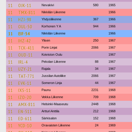
11
OJK-11
Nevakivi
580
1965
11
TMX-811
Nikkilän Liikenne
1966
11
HZJ-98
Yhdysliikenne
367
1966
11
OUL-50
Korhonen Y A
944
1966
11
EIF-54
Nikkilän Liikenne
1966
11
IHZ-42
Ylisen
250
1967
11
TCK-411
Porin Linjat
2066
1967
11
OUD-11
Koiviston Oulu
1967
11
IRL-4
Pekolan Liikenne
88
1967
11
UZY-21
Rajala
34
1967
11
TAT-771
Jussilan Autoliike
2066
1967
11
EVK-11
Someron Linja
44
1967
11
IXS-11
Paunu
2231
1968
11
IZO-20
Vekka Liikenne
709
1968
11
AMX-811
Helsinki-Maaseutu
2448
1968
11
EN-511
Artturi Anttila
212
1968
11
ED-611
Särkisalon
152
1968
11
YCD-10
Oravaisten Liikenne
24
1969