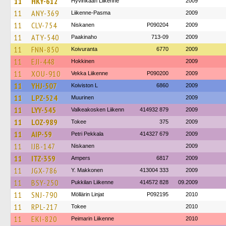
11
HKY-612
Hyvinkään Liikenne
2009
11
ANY-369
Liikenne-Pasma
2009
11
CLV-754
Niskanen
P090204
2009
11
ATY-540
Paakinaho
713-09
2009
11
FNN-850
Koivuranta
6770
2009
11
EJI-448
Hokkinen
2009
11
XOU-910
Vekka Liikenne
P090200
2009
11
YHJ-507
Koiviston L
6860
2009
11
LPZ-524
Muurinen
2009
11
LYY-545
Valkeakosken Liikenn
414932 879
2009
11
LOZ-989
Tokee
375
2009
11
AIP-59
Petri Pekkala
414327 679
2009
11
IJB-147
Niskanen
2009
11
ITZ-359
Ampers
6817
2009
11
JGX-786
Y. Makkonen
413004 333
2009
11
BSY-250
Pukkilan Liikenne
414572 828
09.2009
11
SNJ-790
Möllärin Linjat
P092195
2010
11
RPL-217
Tokee
2010
11
EKI-820
Peimarin Liikenne
2010