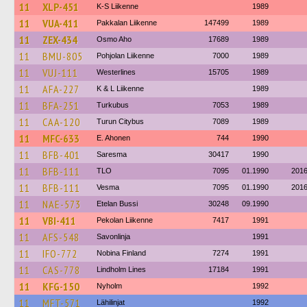
11
XLP-451
K-S Liikenne
1989
11
VUA-411
Pakkalan Liikenne
147499
1989
11
ZEX-434
Osmo Aho
17689
1989
11
BMU-805
Pohjolan Liikenne
7000
1989
11
VUJ-111
Westerlines
15705
1989
11
AFA-227
K & L Liikenne
1989
11
BFA-251
Turkubus
7053
1989
11
CAA-120
Turun Citybus
7089
1989
11
MFC-633
E. Ahonen
744
1990
11
BFB-401
Saresma
30417
1990
11
BFB-111
TLO
7095
01.1990
201
11
BFB-111
Vesma
7095
01.1990
201
11
NAE-573
Etelan Bussi
30248
09.1990
11
VBI-411
Pekolan Liikenne
7417
1991
11
AFS-548
Savonlinja
1991
11
IFO-772
Nobina Finland
7274
1991
11
CAS-778
Lindholm Lines
17184
1991
11
KFG-150
Nyholm
1992
11
MFT-571
Lähilinjat
1992