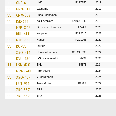
11
GNR-611
HelB
P197755
2019
11
GNN-511
Lauhamo
2019
11
CMX-658
Bussi-Manninen
2019
11
ISK-611
Kaj Forsblom
421926 340
2019
11
FPP-877
Oravaisten Liikenne
1774-1
2020
11
RUL-411
Kuopion
P212015
2021
11
MOS-111
Nyholm
P201266
2022
11
RO-11
OlliBus
2022
11
XSO-411
Härmän Liikenne
F086T241030
2024
11
KVU-489
V-S Bussipalvelut
6921
2024
11
LSN-420
TKL
25979
2024
11
MPN-348
Atro Vuolle
2024
11
XSO-404
Y. Makkonen
2024
11
LSN-911
Toimi Vento
1880-1
2024
11
ZRC-337
SRJ
2026
11
ZRC-337
SRJ
2026