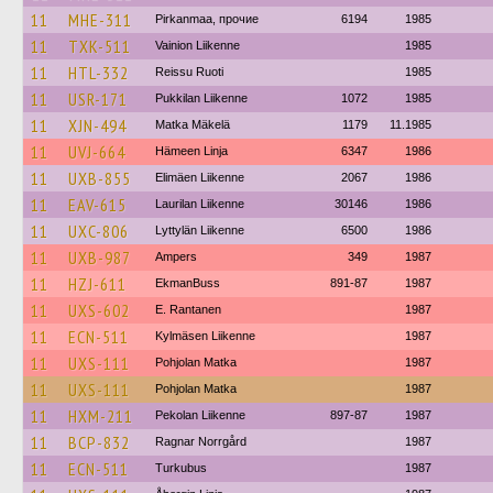
11
MHE-311
Pirkanmaa, прочие
6194
1985
11
TXK-511
Vainion Liikenne
1985
11
HTL-332
Reissu Ruoti
1985
11
USR-171
Pukkilan Liikenne
1072
1985
11
XJN-494
Matka Mäkelä
1179
11.1985
11
UVJ-664
Hämeen Linja
6347
1986
11
UXB-855
Elimäen Liikenne
2067
1986
11
EAV-615
Laurilan Liikenne
30146
1986
11
UXC-806
Lyttylän Liikenne
6500
1986
11
UXB-987
Ampers
349
1987
11
HZJ-611
EkmanBuss
891-87
1987
11
UXS-602
E. Rantanen
1987
11
ECN-511
Kylmäsen Liikenne
1987
11
UXS-111
Pohjolan Matka
1987
11
UXS-111
Pohjolan Matka
1987
11
HXM-211
Pekolan Liikenne
897-87
1987
11
BCP-832
Ragnar Norrgård
1987
11
ECN-511
Turkubus
1987