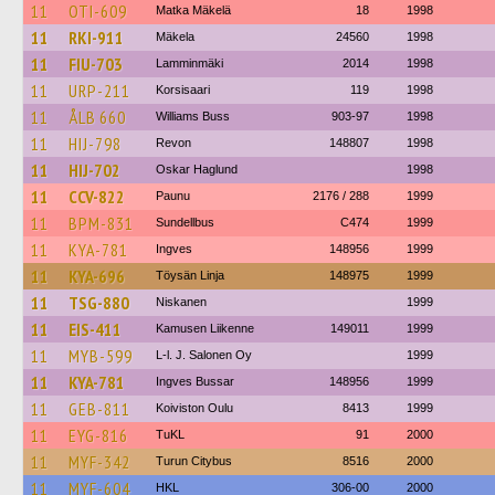
11
OTI-609
Matka Mäkelä
18
1998
11
RKI-911
Mäkela
24560
1998
11
FIU-703
Lamminmäki
2014
1998
11
URP-211
Korsisaari
119
1998
11
ÅLB 660
Williams Buss
903-97
1998
11
HIJ-798
Revon
148807
1998
11
HIJ-702
Oskar Haglund
1998
11
CCV-822
Paunu
2176 / 288
1999
11
BPM-831
Sundellbus
C474
1999
11
KYA-781
Ingves
148956
1999
11
KYA-696
Töysän Linja
148975
1999
11
TSG-880
Niskanen
1999
11
EIS-411
Kamusen Liikenne
149011
1999
11
MYB-599
L-l. J. Salonen Oy
1999
11
KYA-781
Ingves Bussar
148956
1999
11
GEB-811
Koiviston Oulu
8413
1999
11
EYG-816
TuKL
91
2000
11
MYF-342
Turun Citybus
8516
2000
11
MYF-604
HKL
306-00
2000