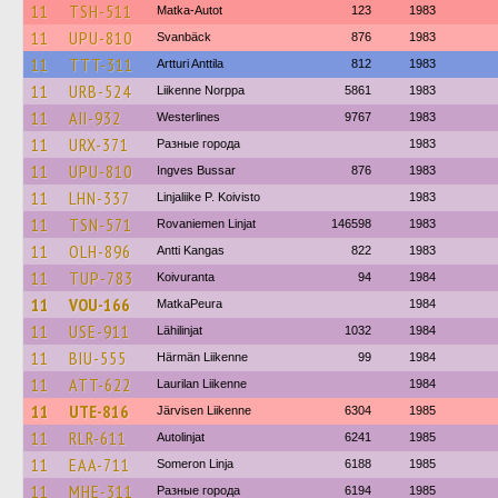
11
TSH-511
Matka-Autot
123
1983
11
UPU-810
Svanbäck
876
1983
11
TTT-311
Artturi Anttila
812
1983
11
URB-524
Liikenne Norppa
5861
1983
11
AII-932
Westerlines
9767
1983
11
URX-371
Разные города
1983
11
UPU-810
Ingves Bussar
876
1983
11
LHN-337
Linjaliike P. Koivisto
1983
11
TSN-571
Rovaniemen Linjat
146598
1983
11
OLH-896
Antti Kangas
822
1983
11
TUP-783
Koivuranta
94
1984
11
VOU-166
MatkaPeura
1984
11
USE-911
Lähilinjat
1032
1984
11
BIU-555
Härmän Liikenne
99
1984
11
ATT-622
Laurilan Liikenne
1984
11
UTE-816
Järvisen Liikenne
6304
1985
11
RLR-611
Autolinjat
6241
1985
11
EAA-711
Someron Linja
6188
1985
11
MHE-311
Разные города
6194
1985