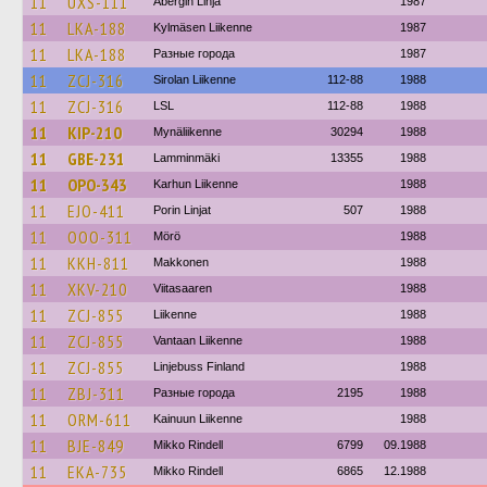
11
UXS-111
Åbergin Linja
1987
11
LKA-188
Kylmäsen Liikenne
1987
11
LKA-188
Разные города
1987
11
ZCJ-316
Sirolan Liikenne
112-88
1988
11
ZCJ-316
LSL
112-88
1988
11
KIP-210
Mynäliikenne
30294
1988
11
GBE-231
Lamminmäki
13355
1988
11
OPO-343
Karhun Liikenne
1988
11
EJO-411
Porin Linjat
507
1988
11
OOO-311
Mörö
1988
11
KKH-811
Makkonen
1988
11
XKV-210
Viitasaaren
1988
11
ZCJ-855
Liikenne
1988
11
ZCJ-855
Vantaan Liikenne
1988
11
ZCJ-855
Linjebuss Finland
1988
11
ZBJ-311
Разные города
2195
1988
11
ORM-611
Kainuun Liikenne
1988
11
BJE-849
Mikko Rindell
6799
09.1988
11
EKA-735
Mikko Rindell
6865
12.1988