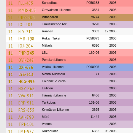
11
FLL-465
Sundellbus
P056153
2005
11
MMR-418
Oravaisten Liikenne
3554
2005
11
UBY-600
Viitasaaren
79774
2005
11
IOI-503
Tilausliikenne Are
3220
2005
11
FLY-211
Raahen
3363
12.2005
11
IMB-198
Rukan Taksi
P058873
2006
11
IOJ-204
Mäkela
6320
2006
11
FHP-345
LSL
160-06
2006
11
OVI-242
Pekolan Liikenne
2006
11
OXI-676
Vekka Liikenne
P060905
2006
11
LYS-313
Matka-Niinimäki
71
2006
11
HCG-496
Liikenne Vuorela
2006
11
HXY-868
Laitinen
2006
11
VVA-911
Härmän Liikenne
6406
2006
11
ERF-911
Turkubus
131-06
2006
11
RRS-635
Kylmäsen Liikenne
3695
2006
11
AAI-790
Mörö
11444
2006
11
TPI-101
Vesma
2006
11
LMJ-977
Rukahuolto
6332
05.2006