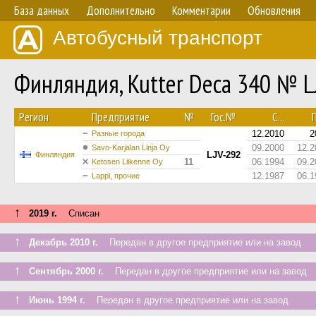
База данных
Дополнительно
Комментарии
Обновления
Автобусный транспорт
Финляндия, Kutter Deca 340 № L
Регион
Предприятие
№
Гос.№
С...
П
12.2010
2
Разные города
09.2000
12.2
Savo-Karjalan Linja Oy
LJV-292
Финляндия
11
06.1994
09.2
Ketosen Liikenne Oy
12.1987
06.1
Lappi, прочие
↑
2019 г.
Списан
↑
Декабрь 2010 г.
Передан в другое предприятие или на завод
↑
Сентябрь 2000 г.
Передан в другое предприятие или на завод
↑
Июнь 1994 г.
Передан в другое предприятие или на завод