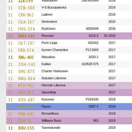
11
ZLX-195
Viitasaaren
16EVE0089
2016
11
VZB-580
V-S Bussipalvelut
2016
11
CRX-962
Laitinen
2016
11
CKA-267
Ventoniemi
2016
11
FMS-334
Rytkönen
6055649
2016
11
NMV-449
Porvoon
1515-2
04.2016
11
CKT-297
Porin Linjat
420162
2017
11
ERX-574
Kymen Charterline
P171803
2017
11
XNL-402
Wasabus
1620-1
2017
11
ZOH-142
Kutilan
419528 975
2017
11
SMC-875
Charter Hekkanen
2017
11
NNU-864
Soisalon Liikenne
2017
11
RTH-911
Härmän Liikenne
2017
11
JKM-811
Savonlinja
2017
11
XOS-687
Kosonen
P183435
2018
11
MNM-611
Paunu
1687-1
2018
11
FNB-602
EkmanBuss
2018
11
ÅLW 11
Williams Buss
563
2018
11
BXU-155
Tammelundin
2019