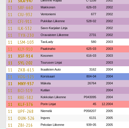
11
SKA-947
Liikenne Rajala
C-1108
2002
11
SRF-660
Makkonen
626-03
2002
11
CIU-932
Ventoniemi
677
2002
11
CFJ-911
Pukkilan Liikenne
528-02
2002
11
ILK-532
Savo-Karjalan Linja
2002
11
TYX-230
Oravaisten Liikenne
2731
2002
11
LSM-103
TaxiLady
580
2003
11
KLY-910
Paakinaho
625-03
2003
11
XSF-914
Kosonen
616-03
2003
11
SYL-202
Tourusen Linjat
2003
11
ZKB-615
Ikaalisten Auto
3162
2004
11
VOG-525
Korsisaari
804-04
2004
11
MNY-937
Mäkela
26764
2004
11
BCI-519
Kutilan
2004
11
RRE-582
Kokkolan Liikenne
P043095
2004
11
KLF-376
Porin Linjat
45
12.2004
11
UPF-268
Niemelä
P058207
2005
11
OUN-526
Ingves
6131
2005
11
ZBI-216
Pekolan Liikenne
939-05
2005