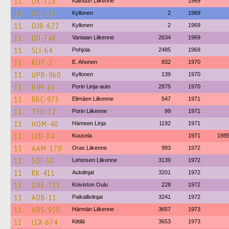
11
OK-118
Kainuun Liikenne
1969
11
OK-125
Kyllonen
2
1969
11
OJB-622
Kyllonen
2
1969
11
UD-748
Vantaan Liikenne
2634
1969
11
SLI-64
Pohjola
2485
1969
11
KUP-2
E. Ahonen
832
1970
11
UPB-960
Kyllonen
139
1970
11
BJM-65
Porin Linja-auto
2875
1970
11
RBC-975
Elimäen Liikenne
547
1971
11
TFU-12
Porin Liikenne
99
1971
11
HOM-40
Hämeen Linja
1192
1971
11
LVD-84
Kuusela
1971
198
11
AAM-170
Oras Liikenne
993
1972
11
SOI-30
Lehtosen Liikenne
3139
1972
11
RK-411
Autolinjat
3201
1972
11
OAE-711
Koiviston Oulu
228
1972
11
ADB-11
Paikallislinjat
3241
1972
11
ABS-950
Härmän Liikenne
3657
1973
11
LCX-674
Kittilä
3653
1973