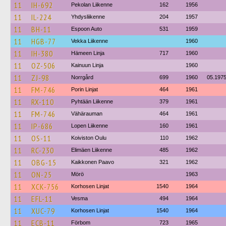
11
IH-692
Pekolan Liikenne
162
1956
11
IL-224
Yhdysliikenne
204
1957
11
BH-11
Espoon Auto
531
1959
11
HGB-77
Vekka Liikenne
1960
11
IH-380
Hämeen Linja
717
1960
11
OZ-506
Kainuun Linja
1960
11
ZJ-98
Norrgård
699
1960
05.197
11
FM-746
Porin Linjat
464
1961
11
RX-110
Pyhtään Liikenne
379
1961
11
FM-746
Vähärauman
464
1961
11
IP-686
Lopen Liikenne
160
1961
11
OS-11
Koiviston Oulu
110
1962
11
RC-230
Elimäen Liikenne
485
1962
11
OBG-15
Kaikkonen Paavo
321
1962
11
ON-25
Mörö
1963
11
XCK-756
Korhosen Linjat
1540
1964
11
EFL-11
Vesma
494
1964
11
XUC-79
Korhosen Linjat
1540
1964
11
ECB-11
Förbom
723
1965