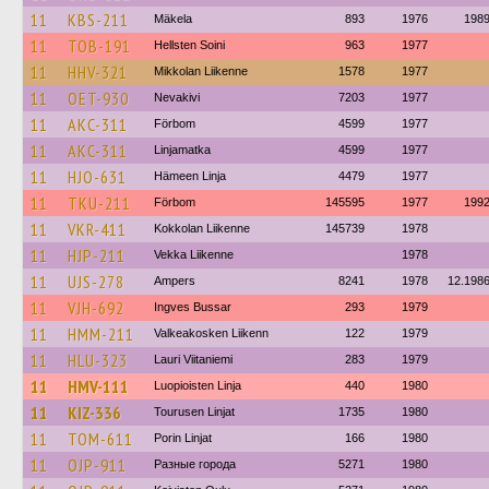
11
KBS-211
Mäkela
893
1976
198
11
TOB-191
Hellsten Soini
963
1977
11
HHV-321
Mikkolan Liikenne
1578
1977
11
OET-930
Nevakivi
7203
1977
11
AKC-311
Förbom
4599
1977
11
AKC-311
Linjamatka
4599
1977
11
HJO-631
Hämeen Linja
4479
1977
11
TKU-211
Förbom
145595
1977
199
11
VKR-411
Kokkolan Liikenne
145739
1978
11
HJP-211
Vekka Liikenne
1978
11
UJS-278
Ampers
8241
1978
12.198
11
VJH-692
Ingves Bussar
293
1979
11
HMM-211
Valkeakosken Liikenn
122
1979
11
HLU-323
Lauri Viitaniemi
283
1979
11
HMV-111
Luopioisten Linja
440
1980
11
KIZ-336
Tourusen Linjat
1735
1980
11
TOM-611
Porin Linjat
166
1980
11
OJP-911
Разные города
5271
1980