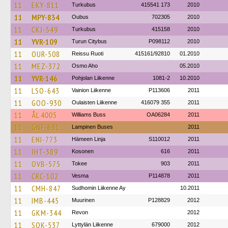
11
EKY-811
Turkubus
415541 173
2010
11
MPY-834
Oubus
702305
2010
11
CKJ-549
Turkubus
415158
2010
11
YVR-109
Turun Citybus
P098112
2010
11
OUR-508
Reissu Ruoti
415161/92810
01.2010
11
MEZ-372
Osmo Aho
05.2010
11
YVR-146
Pohjolan Liikenne
1081-2
10.2010
11
LSO-643
Vainion Liikenne
P113606
2011
11
GOO-930
Oulaisten Liikenne
416079 355
2011
11
ÅL 4005
Williams Buss
OA06284
2011
11
GNF-631
Lampinen Buses
2011
11
ENI-773
Hämeen Linja
S110012
2011
11
JHT-389
Kosonen
616
2011
11
OVB-575
Tokee
903
2011
11
CRC-102
Vesma
P114878
2011
11
CMH-847
Sudhomin Liikenne Ay
10.2011
11
IMB-445
Muurinen
P128829
2012
11
GKM-344
Revon
2012
11
SOK-537
Lyttylän Liikenne
679000
2012