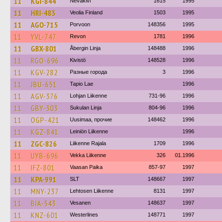
11
KGI-844
Nevakivi
1615
1995
11
HRI-483
Veolia Finland
1503
1995
11
AGO-715
Porvoon
148356
1995
11
YVL-747
Revon
1781
1996
11
GBX-801
Åbergin Linja
148488
1996
11
RGO-696
Kivistö
148528
1996
11
KGV-282
Разные города
3
1996
11
JBU-651
Tapio Lae
1996
11
AGV-376
Lohjan Liikenne
731-96
1996
11
GBY-303
Sukulan Linja
804-96
1996
11
OGP-421
Uusimaa, прочие
148462
1996
11
KGZ-841
Leiniön Liikenne
1996
11
ZGC-826
Liikenne Rajala
1709
1996
11
UYB-696
Vekka Liikenne
326
01.1996
11
IFZ-801
Vaasan Paika
857-97
1997
11
KPA-991
SLT
148667
1997
11
MNY-237
Lehtosen Liikenne
8131
1997
11
BIA-543
Vesanen
148637
1997
11
KNZ-601
Westerlines
148771
1997