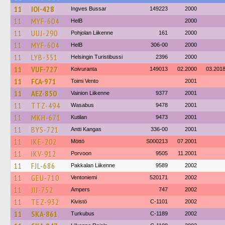
11
IOI-428
Ingves Bussar
149223
2000
11
MYF-604
HelB
2000
11
UUJ-290
Pohjolan Liikenne
161
2000
11
MYF-604
HelB
306-00
2000
11
LYB-351
Helsingin Turistibussi
2396
2000
11
VUF-727
Koivuranta
149013
02.2000
03.201
11
FCA-971
Toimi Vento
2001
11
AEZ-850
Vainion Liikenne
9377
2001
11
TTZ-494
Wasabus
9478
2001
11
MKH-671
Kutilan
9473
2001
11
BYS-721
Antti Kangas
336-00
2001
11
IKE-202
Möttö
S000213
07.2001
11
IKV-912
Porvoon
9505
11.2001
11
FJL-686
Pakkalan Liikenne
9589
2002
11
GEU-710
Ventoniemi
520171
2002
11
JIJ-752
Ampers
747
2002
11
TEZ-932
Kivistö
C-1101
2002
11
SKA-861
Turkubus
C-1189
2002