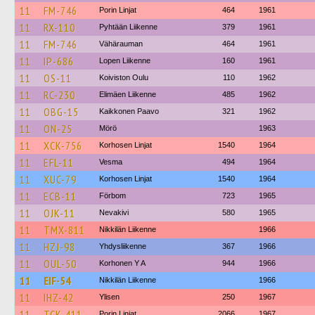
11
FM-746
Porin Linjat
464
1961
11
RX-110
Pyhtään Liikenne
379
1961
11
FM-746
Vähärauman
464
1961
11
IP-686
Lopen Liikenne
160
1961
11
OS-11
Koiviston Oulu
110
1962
11
RC-230
Elimäen Liikenne
485
1962
11
OBG-15
Kaikkonen Paavo
321
1962
11
ON-25
Mörö
1963
11
XCK-756
Korhosen Linjat
1540
1964
11
EFL-11
Vesma
494
1964
11
XUC-79
Korhosen Linjat
1540
1964
11
ECB-11
Förbom
723
1965
11
OJK-11
Nevakivi
580
1965
11
TMX-811
Nikkilän Liikenne
1966
11
HZJ-98
Yhdysliikenne
367
1966
11
OUL-50
Korhonen Y A
944
1966
11
EIF-54
Nikkilän Liikenne
1966
11
IHZ-42
Ylisen
250
1967
11
TCK-411
Porin Linjat
2066
1967