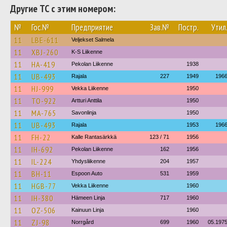
Другие ТС с этим номером:
№
Гос.№
Предприятие
Зав.№
Постр.
Утил
11
LBE-611
Veljekset Salmela
11
XBJ-260
K-S Liikenne
11
HA-419
Pekolan Liikenne
1938
11
UB-493
Rajala
227
1949
196
11
HJ-999
Vekka Liikenne
1950
11
TO-922
Artturi Anttila
1950
11
MA-765
Savonlinja
1950
11
UB-493
Rajala
1953
196
11
FH-22
Kalle Rantasärkkä
123 / 71
1956
11
IH-692
Pekolan Liikenne
162
1956
11
IL-224
Yhdysliikenne
204
1957
11
BH-11
Espoon Auto
531
1959
11
HGB-77
Vekka Liikenne
1960
11
IH-380
Hämeen Linja
717
1960
11
OZ-506
Kainuun Linja
1960
11
ZJ-98
Norrgård
699
1960
05.197