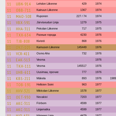
11
UBN-914
Lehdon Liikenne
429
1974
11
OBB-711
Kainuun Liikenne
1367
1974
11
MAO-508
Ruponen
227 / 74
1974
11
VBX-591
Järviseudun Linja
1279
1975
11
HHA-311
Pekolan Liikenne
717
1975
11
TXX-634
Разные города
4230
1976
11
TJB-808
Kivistö
868
1976
11
OKT-105
Kamusen Liikenne
145449
1976
11
VCR-411
Osmo Aho
732
1976
11
EAK-513
Vesma
1976
11
TKH-111
Vesma
145517
1976
11
UHB-611
Uusimaa, прочие
777
1976
11
KBS-211
Mäkela
893
1976
198
11
TOB-191
Hellsten Soini
963
1977
11
HHV-321
Mikkolan Liikenne
1578
1977
11
OET-930
Nevakivi
7203
1977
11
AKC-311
Förbom
4599
1977
11
AKC-311
Linjamatka
4599
1977
11
HJO-631
Hämeen Linja
4479
1977