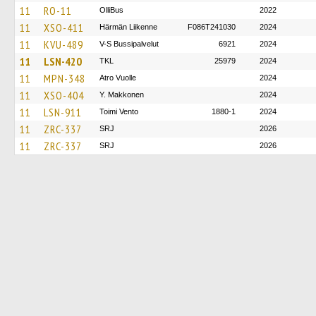
11
RO-11
OlliBus
2022
11
XSO-411
Härmän Liikenne
F086T241030
2024
11
KVU-489
V-S Bussipalvelut
6921
2024
11
LSN-420
TKL
25979
2024
11
MPN-348
Atro Vuolle
2024
11
XSO-404
Y. Makkonen
2024
11
LSN-911
Toimi Vento
1880-1
2024
11
ZRC-337
SRJ
2026
11
ZRC-337
SRJ
2026