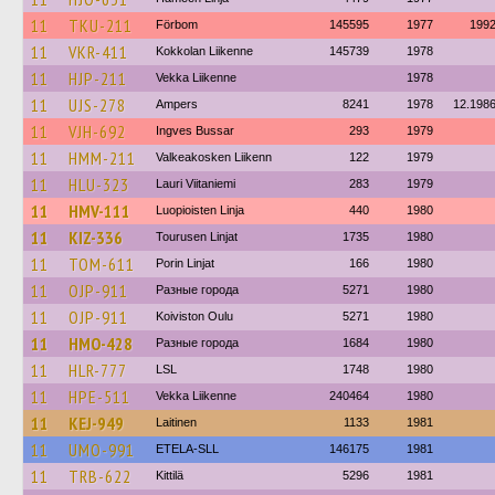
11
TKU-211
Förbom
145595
1977
199
11
VKR-411
Kokkolan Liikenne
145739
1978
11
HJP-211
Vekka Liikenne
1978
11
UJS-278
Ampers
8241
1978
12.198
11
VJH-692
Ingves Bussar
293
1979
11
HMM-211
Valkeakosken Liikenn
122
1979
11
HLU-323
Lauri Viitaniemi
283
1979
11
HMV-111
Luopioisten Linja
440
1980
11
KIZ-336
Tourusen Linjat
1735
1980
11
TOM-611
Porin Linjat
166
1980
11
OJP-911
Разные города
5271
1980
11
OJP-911
Koiviston Oulu
5271
1980
11
HMO-428
Разные города
1684
1980
11
HLR-777
LSL
1748
1980
11
HPE-511
Vekka Liikenne
240464
1980
11
KEJ-949
Laitinen
1133
1981
11
UMO-991
ETELA-SLL
146175
1981
11
TRB-622
Kittilä
5296
1981