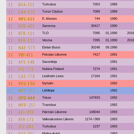
11
BFA-251
Turkubus
7053
1989
11
CAA-120
Turun Citybus
7089
1989
11
MFC-633
E. Ahonen
744
1990
11
BFB-401
Saresma
30417
1990
11
BFB-111
TLO
7095
01.1990
201
11
BFB-111
Vesma
7095
01.1990
201
11
NAE-573
Etelan Bussi
30248
09.1990
11
VBI-411
Pekolan Liikenne
7417
1991
11
AFS-548
Savonlinja
1991
11
IFO-772
Nobina Finland
7274
1991
11
CAS-778
Lindholm Lines
17184
1991
11
KFG-150
Nyholm
1992
11
MFT-571
Lähilinjat
1992
11
UFO-444
Tokee
147933
1992
11
MFP-257
Transbus
1992
11
AEI-939
Härmän Liikenne
148044
1993
11
RFR-171
Valkeakosken Liikenn
1174 / 069
1993
11
JEZ-881
Turkubus
1237
1993
11
KGC-311
Matka-Autot
1993