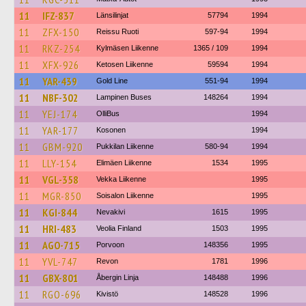
11
IFZ-837
Länsilinjat
57794
1994
11
ZFX-150
Reissu Ruoti
597-94
1994
11
RKZ-254
Kylmäsen Liikenne
1365 / 109
1994
11
XFX-926
Ketosen Liikenne
59594
1994
11
YAR-439
Gold Line
551-94
1994
11
NBF-302
Lampinen Buses
148264
1994
11
YEJ-174
OlliBus
1994
11
YAR-177
Kosonen
1994
11
GBM-920
Pukkilan Liikenne
580-94
1994
11
LLY-154
Elimäen Liikenne
1534
1995
11
VGL-358
Vekka Liikenne
1995
11
MGR-850
Soisalon Liikenne
1995
11
KGI-844
Nevakivi
1615
1995
11
HRI-483
Veolia Finland
1503
1995
11
AGO-715
Porvoon
148356
1995
11
YVL-747
Revon
1781
1996
11
GBX-801
Åbergin Linja
148488
1996
11
RGO-696
Kivistö
148528
1996