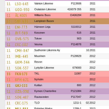
11
LSO-643
Vainion Liikenne
P113606
2011
11
GOO-930
Oulaisten Liikenne
416079 355
2011
11
ÅL 4005
Williams Buss
OA06284
2011
11
GNF-631
Lampinen Buses
2011
11
ENI-773
Hämeen Linja
S110012
2011
11
JHT-389
Kosonen
616
2011
11
OVB-575
Tokee
903
2011
11
CRC-102
Vesma
P114878
2011
11
CMH-847
Sudhomin Liikenne Ay
10.2011
11
IMB-445
Muurinen
P128829
2012
11
GKM-344
Revon
2012
11
SOK-537
Lyttylän Liikenne
679000
2012
11
FKX-171
TKL
11087
2012
11
BPH-621
Nyholm
2012
11
GKJ-111
Kutilan
800
2012
11
UZB-330
Kymen Charterline
P121084
2012
11
SOK-487
Rautaveden
P117047
2012
11
CRC-175
TLO
1211-1
02.2012
11
MLL-811
Pohjolan Matka
1299-1
2013