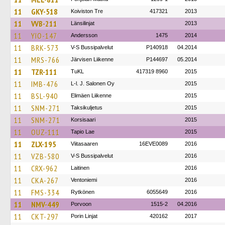
11
GKY-518
Koiviston Tre
417321
2013
11
VVB-211
Länsilinjat
2013
11
YIO-147
Andersson
1475
2014
11
BRK-573
V-S Bussipalvelut
P140918
04.2014
11
MRS-766
Järvisen Liikenne
P144697
05.2014
11
TZR-111
TuKL
417319 8960
2015
11
IMB-476
L-l. J. Salonen Oy
2015
11
BSL-940
Elimäen Liikenne
2015
11
SNM-271
Taksikuljetus
2015
11
SNM-271
Korsisaari
2015
11
OUZ-111
Tapio Lae
2015
11
ZLX-195
Viitasaaren
16EVE0089
2016
11
VZB-580
V-S Bussipalvelut
2016
11
CRX-962
Laitinen
2016
11
CKA-267
Ventoniemi
2016
11
FMS-334
Rytkönen
6055649
2016
11
NMV-449
Porvoon
1515-2
04.2016
11
CKT-297
Porin Linjat
420162
2017