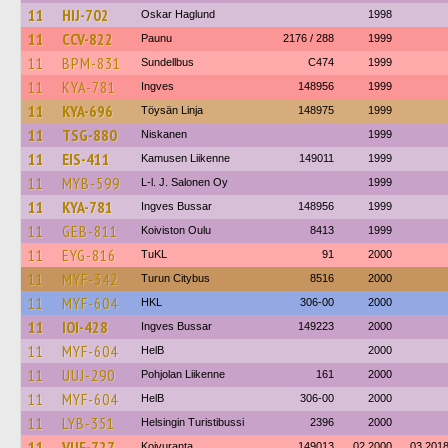
11
HIJ-702
Oskar Haglund
1998
11
CCV-822
Paunu
2176 / 288
1999
11
BPM-831
Sundellbus
C474
1999
11
KYA-781
Ingves
148956
1999
11
KYA-696
Töysän Linja
148975
1999
11
TSG-880
Niskanen
1999
11
EIS-411
Kamusen Liikenne
149011
1999
11
MYB-599
L-l. J. Salonen Oy
1999
11
KYA-781
Ingves Bussar
148956
1999
11
GEB-811
Koiviston Oulu
8413
1999
11
EYG-816
TuKL
91
2000
11
MYF-342
Turun Citybus
8516
2000
11
MYF-604
HKL
306-00
2000
11
IOI-428
Ingves Bussar
149223
2000
11
MYF-604
HelB
2000
11
UUJ-290
Pohjolan Liikenne
161
2000
11
MYF-604
HelB
306-00
2000
11
LYB-351
Helsingin Turistibussi
2396
2000
11
VUF-727
Koivuranta
149013
02.2000
03.201