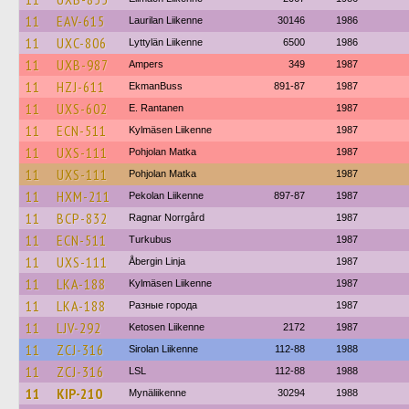
11
EAV-615
Laurilan Liikenne
30146
1986
11
UXC-806
Lyttylän Liikenne
6500
1986
11
UXB-987
Ampers
349
1987
11
HZJ-611
EkmanBuss
891-87
1987
11
UXS-602
E. Rantanen
1987
11
ECN-511
Kylmäsen Liikenne
1987
11
UXS-111
Pohjolan Matka
1987
11
UXS-111
Pohjolan Matka
1987
11
HXM-211
Pekolan Liikenne
897-87
1987
11
BCP-832
Ragnar Norrgård
1987
11
ECN-511
Turkubus
1987
11
UXS-111
Åbergin Linja
1987
11
LKA-188
Kylmäsen Liikenne
1987
11
LKA-188
Разные города
1987
11
LJV-292
Ketosen Liikenne
2172
1987
11
ZCJ-316
Sirolan Liikenne
112-88
1988
11
ZCJ-316
LSL
112-88
1988
11
KIP-210
Mynäliikenne
30294
1988