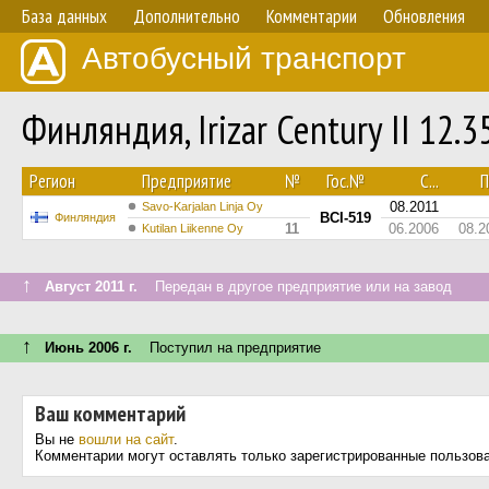
База данных
Дополнительно
Комментарии
Обновления
Автобусный транспорт
Финляндия, Irizar Century II 12.
Регион
Предприятие
№
Гос.№
С...
П
08.2011
Savo-Karjalan Linja Oy
BCI-519
Финляндия
11
06.2006
08.2
Kutilan Liikenne Oy
↑
Август 2011 г.
Передан в другое предприятие или на завод
↑
Июнь 2006 г.
Поступил на предприятие
Ваш комментарий
Вы не
вошли на сайт
.
Комментарии могут оставлять только зарегистрированные пользов