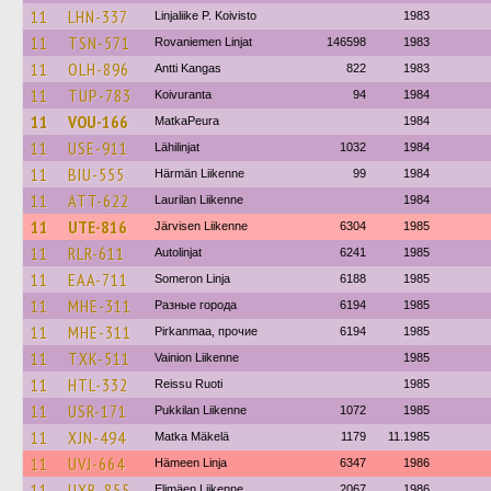
11
LHN-337
Linjaliike P. Koivisto
1983
11
TSN-571
Rovaniemen Linjat
146598
1983
11
OLH-896
Antti Kangas
822
1983
11
TUP-783
Koivuranta
94
1984
11
VOU-166
MatkaPeura
1984
11
USE-911
Lähilinjat
1032
1984
11
BIU-555
Härmän Liikenne
99
1984
11
ATT-622
Laurilan Liikenne
1984
11
UTE-816
Järvisen Liikenne
6304
1985
11
RLR-611
Autolinjat
6241
1985
11
EAA-711
Someron Linja
6188
1985
11
MHE-311
Разные города
6194
1985
11
MHE-311
Pirkanmaa, прочие
6194
1985
11
TXK-511
Vainion Liikenne
1985
11
HTL-332
Reissu Ruoti
1985
11
USR-171
Pukkilan Liikenne
1072
1985
11
XJN-494
Matka Mäkelä
1179
11.1985
11
UVJ-664
Hämeen Linja
6347
1986
11
UXB-855
Elimäen Liikenne
2067
1986