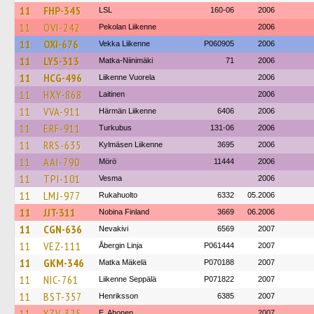
11
FHP-345
LSL
160-06
2006
11
OVI-242
Pekolan Liikenne
2006
11
OXI-676
Vekka Liikenne
P060905
2006
11
LYS-313
Matka-Niinimäki
71
2006
11
HCG-496
Liikenne Vuorela
2006
11
HXY-868
Laitinen
2006
11
VVA-911
Härmän Liikenne
6406
2006
11
ERF-911
Turkubus
131-06
2006
11
RRS-635
Kylmäsen Liikenne
3695
2006
11
AAI-790
Mörö
11444
2006
11
TPI-101
Vesma
2006
11
LMJ-977
Rukahuolto
6332
05.2006
11
JJT-311
Nobina Finland
3669
06.2006
11
CGN-636
Nevakivi
6569
2007
11
VEZ-111
Åbergin Linja
P061444
2007
11
GKM-346
Matka Mäkelä
P070188
2007
11
NIC-761
Liikenne Seppälä
P071822
2007
11
BST-357
Henriksson
6385
2007
11
YZV-325
E. Ahonen
2007