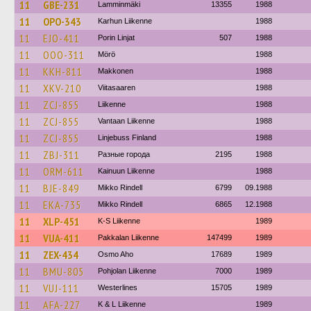
11
GBE-231
Lamminmäki
13355
1988
11
OPO-343
Karhun Liikenne
1988
11
EJO-411
Porin Linjat
507
1988
11
OOO-311
Mörö
1988
11
KKH-811
Makkonen
1988
11
XKV-210
Viitasaaren
1988
11
ZCJ-855
Liikenne
1988
11
ZCJ-855
Vantaan Liikenne
1988
11
ZCJ-855
Linjebuss Finland
1988
11
ZBJ-311
Разные города
2195
1988
11
ORM-611
Kainuun Liikenne
1988
11
BJE-849
Mikko Rindell
6799
09.1988
11
EKA-735
Mikko Rindell
6865
12.1988
11
XLP-451
K-S Liikenne
1989
11
VUA-411
Pakkalan Liikenne
147499
1989
11
ZEX-434
Osmo Aho
17689
1989
11
BMU-805
Pohjolan Liikenne
7000
1989
11
VUJ-111
Westerlines
15705
1989
11
AFA-227
K & L Liikenne
1989