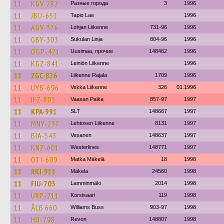
11
KGV-282
Разные города
3
1996
11
JBU-651
Tapio Lae
1996
11
AGV-376
Lohjan Liikenne
731-96
1996
11
GBY-303
Sukulan Linja
804-96
1996
11
OGP-421
Uusimaa, прочие
148462
1996
11
KGZ-841
Leiniön Liikenne
1996
11
ZGC-826
Liikenne Rajala
1709
1996
11
UYB-696
Vekka Liikenne
326
01.1996
11
IFZ-801
Vaasan Paika
857-97
1997
11
KPA-991
SLT
148667
1997
11
MNY-237
Lehtosen Liikenne
8131
1997
11
BIA-543
Vesanen
148637
1997
11
KNZ-601
Westerlines
148771
1997
11
OTI-609
Matka Mäkelä
18
1998
11
RKI-911
Mäkela
24560
1998
11
FIU-703
Lamminmäki
2014
1998
11
URP-211
Korsisaari
119
1998
11
ÅLB 660
Williams Buss
903-97
1998
11
HIJ-798
Revon
148807
1998