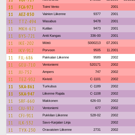
11
FCA-971
Toimi Vento
2001
11
AEZ-850
Vainion Liikenne
9377
2001
11
TTZ-494
Wasabus
9478
2001
11
MKH-671
Kutilan
9473
2001
11
BYS-721
Antti Kangas
336-00
2001
11
IKE-202
Möttö
S000213
07.2001
11
IKV-912
Porvoon
9505
11.2001
11
FJL-686
Pakkalan Liikenne
9589
2002
11
GEU-710
Ventoniemi
520171
2002
11
JIJ-752
Ampers
747
2002
11
TEZ-932
Kivistö
C-1101
2002
11
SKA-861
Turkubus
C-1189
2002
11
SKA-947
Liikenne Rajala
C-1108
2002
11
SRF-660
Makkonen
626-03
2002
11
CIU-932
Ventoniemi
677
2002
11
CFJ-911
Pukkilan Liikenne
528-02
2002
11
ILK-532
Savo-Karjalan Linja
2002
11
TYX-230
Oravaisten Liikenne
2731
2002