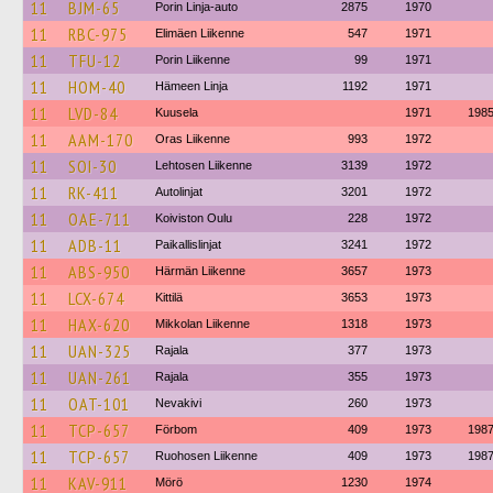
11
BJM-65
Porin Linja-auto
2875
1970
11
RBC-975
Elimäen Liikenne
547
1971
11
TFU-12
Porin Liikenne
99
1971
11
HOM-40
Hämeen Linja
1192
1971
11
LVD-84
Kuusela
1971
198
11
AAM-170
Oras Liikenne
993
1972
11
SOI-30
Lehtosen Liikenne
3139
1972
11
RK-411
Autolinjat
3201
1972
11
OAE-711
Koiviston Oulu
228
1972
11
ADB-11
Paikallislinjat
3241
1972
11
ABS-950
Härmän Liikenne
3657
1973
11
LCX-674
Kittilä
3653
1973
11
HAX-620
Mikkolan Liikenne
1318
1973
11
UAN-325
Rajala
377
1973
11
UAN-261
Rajala
355
1973
11
OAT-101
Nevakivi
260
1973
11
TCP-657
Förbom
409
1973
198
11
TCP-657
Ruohosen Liikenne
409
1973
198
11
KAV-911
Mörö
1230
1974