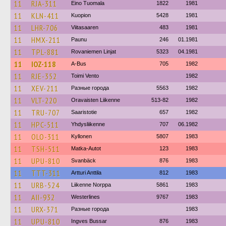
11
RJA-311
Eino Tuomala
1822
1981
11
KLN-411
Kuopion
5428
1981
11
LHR-706
Viitasaaren
483
1981
11
HMX-211
Paunu
246
01.1981
11
TPL-881
Rovaniemen Linjat
5323
04.1981
11
IOZ-118
A-Bus
705
1982
11
RJE-352
Toimi Vento
1982
11
XEV-211
Разные города
5563
1982
11
VLT-220
Oravaisten Liikenne
513-82
1982
11
TRU-707
Saaristotie
657
1982
11
HPC-511
Yhdysliikenne
707
06.1982
11
OLO-311
Kyllonen
5807
1983
11
TSH-511
Matka-Autot
123
1983
11
UPU-810
Svanbäck
876
1983
11
TTT-311
Artturi Anttila
812
1983
11
URB-524
Liikenne Norppa
5861
1983
11
AII-932
Westerlines
9767
1983
11
URX-371
Разные города
1983
11
UPU-810
Ingves Bussar
876
1983