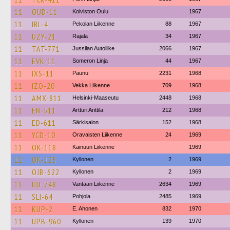
11
OUD-11
Koiviston Oulu
1967
11
IRL-4
Pekolan Liikenne
88
1967
11
UZY-21
Rajala
34
1967
11
TAT-771
Jussilan Autoliike
2066
1967
11
EVK-11
Someron Linja
44
1967
11
IXS-11
Paunu
2231
1968
11
IZO-20
Vekka Liikenne
709
1968
11
AMX-811
Helsinki-Maaseutu
2448
1968
11
EN-511
Artturi Anttila
212
1968
11
ED-611
Särkisalon
152
1968
11
YCD-10
Oravaisten Liikenne
24
1969
11
OK-118
Kainuun Liikenne
1969
11
OK-125
Kyllonen
2
1969
11
OJB-622
Kyllonen
2
1969
11
UD-748
Vantaan Liikenne
2634
1969
11
SLI-64
Pohjola
2485
1969
11
KUP-2
E. Ahonen
832
1970
11
UPB-960
Kyllonen
139
1970