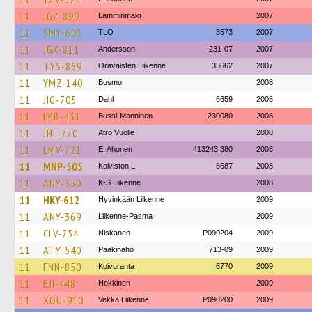
11
JGZ-899
Lamminmäki
2007
11
SMY-603
TLO
3573
2007
11
JGX-811
Andersson
231-07
2007
11
TYS-869
Oravaisten Liikenne
33662
2007
11
YMZ-140
Busmo
2008
11
JIG-705
Dahl
6659
2008
11
IMB-431
Bussi-Manninen
230080
2008
11
JHL-770
Atro Vuolle
2008
11
LMV-721
E. Ahonen
413243 380
2008
11
MNP-505
Koiviston L
6687
2008
11
ANY-350
K-S Liikenne
2008
11
HKY-612
Hyvinkään Liikenne
2009
11
ANY-369
Liikenne-Pasma
2009
11
CLV-754
Niskanen
P090204
2009
11
ATY-540
Paakinaho
713-09
2009
11
FNN-850
Koivuranta
6770
2009
11
EJI-448
Hokkinen
2009
11
XOU-910
Vekka Liikenne
P090200
2009