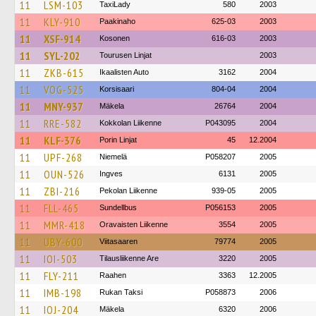
11
LSM-103
TaxiLady
580
2003
11
KLY-910
Paakinaho
625-03
2003
11
XSF-914
Kosonen
616-03
2003
11
SYL-202
Tourusen Linjat
2003
11
ZKB-615
Ikaalisten Auto
3162
2004
11
VOG-525
Korsisaari
804-04
2004
11
MNY-937
Mäkela
26764
2004
11
RRE-582
Kokkolan Liikenne
P043095
2004
11
KLF-376
Porin Linjat
45
12.2004
11
UPF-268
Niemelä
P058207
2005
11
OUN-526
Ingves
6131
2005
11
ZBI-216
Pekolan Liikenne
939-05
2005
11
FLL-465
Sundellbus
P056153
2005
11
MMR-418
Oravaisten Liikenne
3554
2005
11
UBY-600
Viitasaaren
79774
2005
11
IOI-503
Tilausliikenne Are
3220
2005
11
FLY-211
Raahen
3363
12.2005
11
IMB-198
Rukan Taksi
P058873
2006
11
IOJ-204
Mäkela
6320
2006