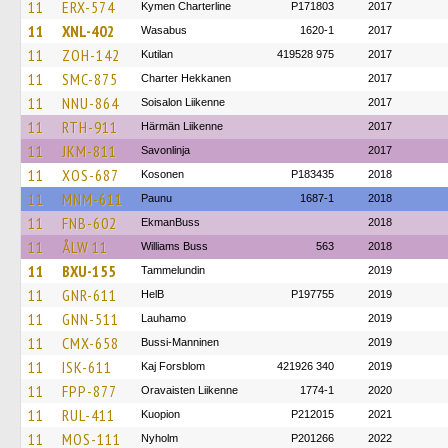
11
ERX-574
Kymen Charterline
P171803
2017
11
XNL-402
Wasabus
1620-1
2017
11
ZOH-142
Kutilan
419528 975
2017
11
SMC-875
Charter Hekkanen
2017
11
NNU-864
Soisalon Liikenne
2017
11
RTH-911
Härmän Liikenne
2017
11
JKM-811
Savonlinja
2017
11
XOS-687
Kosonen
P183435
2018
11
MNM-611
Paunu
1687-1
2018
11
FNB-602
EkmanBuss
2018
11
ÅLW 11
Williams Buss
563
2018
11
BXU-155
Tammelundin
2019
11
GNR-611
HelB
P197755
2019
11
GNN-511
Lauhamo
2019
11
CMX-658
Bussi-Manninen
2019
11
ISK-611
Kaj Forsblom
421926 340
2019
11
FPP-877
Oravaisten Liikenne
1774-1
2020
11
RUL-411
Kuopion
P212015
2021
11
MOS-111
Nyholm
P201266
2022