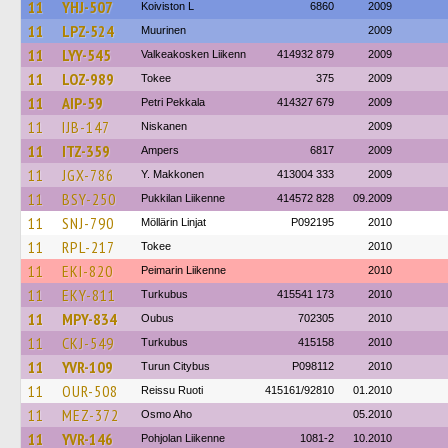
11
YHJ-507
Koiviston L
6860
2009
11
LPZ-524
Muurinen
2009
11
LYY-545
Valkeakosken Liikenn
414932 879
2009
11
LOZ-989
Tokee
375
2009
11
AIP-59
Petri Pekkala
414327 679
2009
11
IJB-147
Niskanen
2009
11
ITZ-359
Ampers
6817
2009
11
JGX-786
Y. Makkonen
413004 333
2009
11
BSY-250
Pukkilan Liikenne
414572 828
09.2009
11
SNJ-790
Möllärin Linjat
P092195
2010
11
RPL-217
Tokee
2010
11
EKI-820
Peimarin Liikenne
2010
11
EKY-811
Turkubus
415541 173
2010
11
MPY-834
Oubus
702305
2010
11
CKJ-549
Turkubus
415158
2010
11
YVR-109
Turun Citybus
P098112
2010
11
OUR-508
Reissu Ruoti
415161/92810
01.2010
11
MEZ-372
Osmo Aho
05.2010
11
YVR-146
Pohjolan Liikenne
1081-2
10.2010