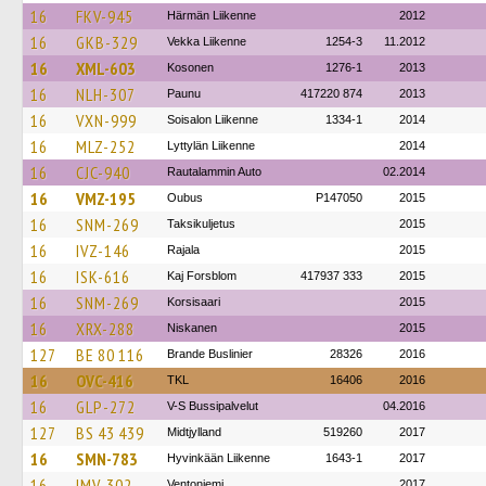
16
FKV-945
Härmän Liikenne
2012
16
GKB-329
Vekka Liikenne
1254-3
11.2012
16
XML-603
Kosonen
1276-1
2013
16
NLH-307
Paunu
417220 874
2013
16
VXN-999
Soisalon Liikenne
1334-1
2014
16
MLZ-252
Lyttylän Liikenne
2014
16
CJC-940
Rautalammin Auto
02.2014
16
VMZ-195
Oubus
P147050
2015
16
SNM-269
Taksikuljetus
2015
16
IVZ-146
Rajala
2015
16
ISK-616
Kaj Forsblom
417937 333
2015
16
SNM-269
Korsisaari
2015
16
XRX-288
Niskanen
2015
127
BE 80 116
Brande Buslinier
28326
2016
16
OVC-416
TKL
16406
2016
16
GLP-272
V-S Bussipalvelut
04.2016
127
BS 43 439
Midtjylland
519260
2017
16
SMN-783
Hyvinkään Liikenne
1643-1
2017
16
IMV-302
Ventoniemi
2017