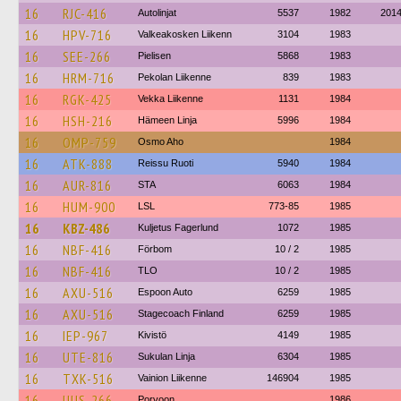
16
RJC-416
Autolinjat
5537
1982
201
16
HPV-716
Valkeakosken Liikenn
3104
1983
16
SEE-266
Pielisen
5868
1983
16
HRM-716
Pekolan Liikenne
839
1983
16
RGK-425
Vekka Liikenne
1131
1984
16
HSH-216
Hämeen Linja
5996
1984
16
OMP-759
Osmo Aho
1984
16
ATK-888
Reissu Ruoti
5940
1984
16
AUR-816
STA
6063
1984
16
HUM-900
LSL
773-85
1985
16
KBZ-486
Kuljetus Fagerlund
1072
1985
16
NBF-416
Förbom
10 / 2
1985
16
NBF-416
TLO
10 / 2
1985
16
AXU-516
Espoon Auto
6259
1985
16
AXU-516
Stagecoach Finland
6259
1985
16
IEP-967
Kivistö
4149
1985
16
UTE-816
Sukulan Linja
6304
1985
16
TXK-516
Vainion Liikenne
146904
1985
16
UUS-266
Porvoon
1986