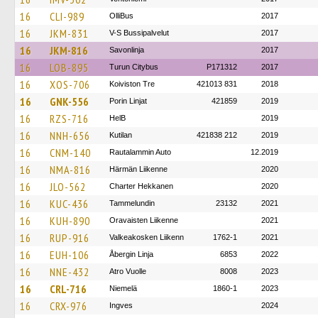
16
CLI-989
OlliBus
2017
16
JKM-831
V-S Bussipalvelut
2017
16
JKM-816
Savonlinja
2017
16
LOB-895
Turun Citybus
P171312
2017
16
XOS-706
Koiviston Tre
421013 831
2018
16
GNK-556
Porin Linjat
421859
2019
16
RZS-716
HelB
2019
16
NNH-656
Kutilan
421838 212
2019
16
CNM-140
Rautalammin Auto
12.2019
16
NMA-816
Härmän Liikenne
2020
16
JLO-562
Charter Hekkanen
2020
16
KUC-436
Tammelundin
23132
2021
16
KUH-890
Oravaisten Liikenne
2021
16
RUP-916
Valkeakosken Liikenn
1762-1
2021
16
EUH-106
Åbergin Linja
6853
2022
16
NNE-432
Atro Vuolle
8008
2023
16
CRL-716
Niemelä
1860-1
2023
16
CRX-976
Ingves
2024