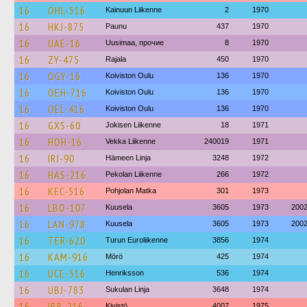
16
OHL-516
Kainuun Liikenne
2
1970
16
HKJ-875
Paunu
437
1970
16
UAE-16
Uusimaa, прочие
8
1970
16
ZY-475
Rajala
450
1970
16
OGY-16
Koiviston Oulu
136
1970
16
OEH-716
Koiviston Oulu
136
1970
16
OEL-416
Koiviston Oulu
136
1970
16
GXS-60
Jokisen Liikenne
18
1971
16
HOH-16
Vekka Liikenne
240019
1971
16
IRJ-90
Hämeen Linja
3248
1972
16
HAS-216
Pekolan Liikenne
266
1972
16
KEC-516
Pohjolan Matka
301
1973
16
LBO-107
Kuusela
3605
1973
200
16
LAN-978
Kuusela
3605
1973
200
16
TER-620
Turun Euroliikenne
3856
1974
16
KAM-916
Mörö
425
1974
16
UCE-516
Henriksson
536
1974
16
UBJ-783
Sukulan Linja
3648
1974
16
IBB-216
Kivistö
4007
1975