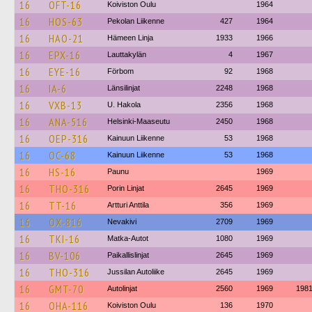
16
OFT-16
Koiviston Oulu
1964
16
HOS-63
Pekolan Liikenne
427
1964
16
HAO-21
Hämeen Linja
1933
1966
16
EPX-16
Lauttakylän
4
1967
16
EYE-16
Förbom
92
1968
16
IA-6
Länsilinjat
2248
1968
16
VXB-13
U. Hakola
2356
1968
16
ANA-516
Helsinki-Maaseutu
2450
1968
16
OEP-316
Kainuun Liikenne
53
1968
16
OC-68
Kainuun Liikenne
53
1968
16
HS-16
Paunu
1969
16
THO-316
Porin Linjat
2645
1969
16
TT-16
Artturi Anttila
356
1969
16
OX-816
Nevakivi
2709
1969
16
TKI-16
Matka-Autot
1080
1969
16
BV-106
Paikallislinjat
2645
1969
16
THO-316
Jussilan Autoliike
2645
1969
16
GMT-70
Autolinjat
2560
1969
198
16
OHA-116
Koiviston Oulu
136
1970