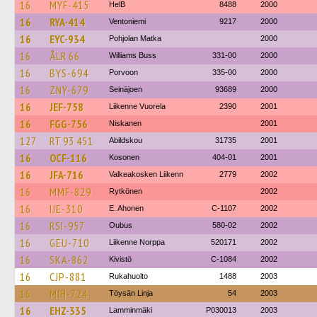
16
MYF-415
HelB
8488
2000
16
RYA-414
Ventoniemi
9217
2000
16
EYC-934
Pohjolan Matka
2000
16
ÅLR 66
Williams Buss
331-00
2000
16
BYS-694
Porvoon
335-00
2000
16
ZNY-679
Seinäjoen
93689
2000
16
JEF-758
Liikenne Vuorela
2390
2001
16
FGG-756
Niskanen
2001
127
RT 93 451
Abildskou
31735
2001
16
OCF-116
Kosonen
404-01
2001
16
JFA-716
Valkeakosken Liikenn
2779
2002
16
MMF-829
Rytkönen
2002
16
IJE-310
E. Ahonen
C-1107
2002
16
RSI-957
Oubus
580-02
2002
16
GEU-710
Liikenne Norppa
520171
2002
16
SKA-862
Kivistö
C-1084
2002
16
CJP-881
Rukahuolto
1488
2003
16
MIH-724
Töysän Linja
54
2003
16
EHZ-335
Lamminmäki
P030013
2003