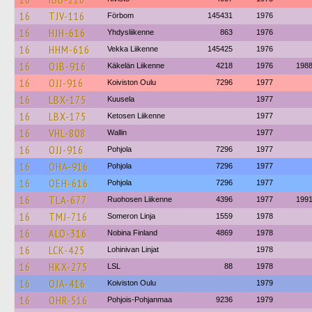
16
TJV-116
Förbom
145431
1976
16
HJH-616
Yhdysliikenne
863
1976
16
HHM-616
Vekka Liikenne
145425
1976
16
OJB-916
Käkelän Liikenne
4218
1976
198
16
OJJ-916
Koiviston Oulu
7296
1977
16
LBX-175
Kuusela
1977
16
LBX-175
Ketosen Liikenne
1977
16
VHL-808
Wallin
1977
16
OJJ-916
Pohjola
7296
1977
16
OHA-916
Pohjola
7296
1977
16
OEH-616
Pohjola
7296
1977
16
TLA-677
Ruohosen Liikenne
4396
1977
199
16
TMJ-716
Someron Linja
1559
1978
16
ALO-316
Nobina Finland
4869
1978
16
LCK-425
Lohinivan Linjat
1978
16
HKX-275
LSL
88
1978
16
OJA-416
Koiviston Oulu
1979
16
OHR-516
Pohjois-Pohjanmaa
9236
1979