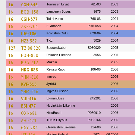
16
CGH-346
Tourusen Linjat
761-03
2003
16
BOB-158
Lampinen Buses
9675
2003
16
CGH-377
Toimi Vento
768-03
2004
16
ZKE-703
E. Ahonen
P040058
2004
16
IUG-106
Koiviston Oulu
828-04
2004
16
HZZ-382
TKL
3029
2004
127
TZ 88 520
Busselskabet
S050029
2005
16
EOH-850
Pekolan Liikenne
3556
2005
16
BPG-712
Mäkela
2005
16
HKG-888
Reissu Ruoti
106-06
2006
16
YHM-616
Ingves
2006
16
KVF-316
Jyrkilä
2006
16
YHM-616
Ingves Bussar
2006
16
VUI-416
EkmanBuss
242291
2006
16
BBI-477
Hyvinkään Liikenne
2006
16
OXI-681
NisuBussi
P060910
2006
16
AHI-371
Turun Citybus
P062164
2006
16
GGY-284
Oravaisten Liikenne
114-06
2006
16
JJT-316
Nobina Finland
3674
06.2006