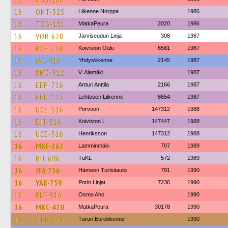
16
ONT-325
Liikenne Norppa
1986
16
TOB-151
MatkaPeura
2020
1986
16
VOR-620
Järviseudun Linja
308
1987
16
BCE-738
Koiviston Oulu
6581
1987
16
IAC-916
Yhdysliikenne
2145
1987
16
RME-512
V. Alamäki
1987
16
EEP-716
Artturi Anttila
2166
1987
16
EEU-113
Lehtosen Liikenne
6654
1987
16
UCE-516
Porvoon
147312
1988
16
EJT-316
Koiviston L
147447
1988
16
UCE-516
Henriksson
147312
1988
16
MXF-262
Lamminmäki
707
1989
16
BIJ-696
TuKL
572
1989
16
JFA-736
Hämeen Turistiauto
791
1990
16
YAB-759
Porin Linjat
7236
1990
16
RLF-916
Osmo Aho
1990
16
MKC-420
MatkaPeura
30178
1990
16
TER-620
Turun Euroliikenne
1990