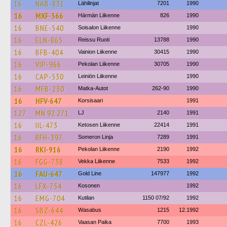
16
NAB-831
Lähilinjat
7201
1990
16
MXF-366
Härmän Liikenne
826
1990
16
BNE-540
Soisalon Liikenne
1990
16
ELN-865
Reissu Ruoti
13788
1990
16
BFB-404
Vainion Liikenne
30415
1990
16
VIP-966
Pekolan Liikenne
30705
1990
16
CAP-530
Leiniön Liikenne
1990
16
MFB-230
Matka-Autot
262-90
1990
16
HFV-647
Korsisaari
1991
127
MN 92 271
LJ
2140
1991
16
IIL-473
Ketosen Liikenne
22414
1991
16
RFH-397
Someron Linja
7289
1991
16
RKI-916
Pekolan Liikenne
2190
1992
16
FGG-738
Vekka Liikenne
7533
1992
16
FAU-647
Gold Line
147977
1992
16
LFX-754
Kosonen
1992
16
EMG-704
Kutilan
1150 07/92
1992
16
SBZ-644
Wasabus
1215
12.1992
16
CZL-426
Vaasan Paika
7700
1993