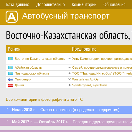
База данных
Дополнительно
Комментарии
Обновления
Автобусный транспорт
Восточно-Казахстанская область,
Регион
Предприятие
Восточно-Казахстанская область
Усть-Каменогорск, прочие пригородны
Абайская область
Семей, прочие междугородные и приго
Павлодарская область
ТОО "ПавлодарИнтерBus" (ТОО "Interb
Финляндия
Westerlines Ab Oy
Дания
Søndergaard, Fjerritslev
Все комментарии к фотографиям этого ТС
↑
Июль 2018 г.
Смена госномера (в пределах предприятия)
↑
Май 2017 г. — Октябрь 2017 г.
Передан в другое предприятие и