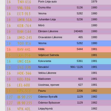
16
TNV-616
Porin Linja-auto
1979
16
VNL-516
Osmo Aho
5136
1980
16
EET-913
Vesma
5282
1980
16
UMN-516
Juhanilan Linja
5236
1980
16
KEB-764
Mörö
1980
16
RHH-144
Elimäen Liikenne
240465
1980
16
UMO-245
Oravaisten Liikenne
465
1980
16
TOV-916
Vesma
5282
1980
16
RHV-441
Kittilä
5444
1981
16
LKH-356
Veljekset Salmela
1981
16
UNC-116
Koivuranta
5361
1981
16
OKC-298
Nevakivi
966 / 1126
1981
16
HOE-366
Vekka Liikenne
1981
16
KEL-316
Makkonen
603
1981
16
LEL-600
Uusimaa, прочие
627
1981
16
HPK-516
Paunu
2206
1982
127
JB 90 255
Odense Bytrafik
1129
1982
127
JB 90 255
Odense Bybusser
1129
1982
16
VPX-401
Linjayhtymä
1982