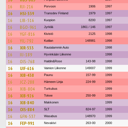
16
RJI-216
Porvoon
1906
1997
16
HSI-339
Transdev Finland
1979
1997
16
LIB-516
Kuopion
8200
1997
16
BGO-961
Jyrkilä
1861 / 146
1997
16
YGF-816
Kivistö
2125
1998
16
YIL-792
Kutilan
148981
1998
16
XIR-533
Rautalammin Auto
1998
16
IIJ-189
Hyvinkään Liikenne
1998
16
OIS-768
Haldin&Rose
143-98
1998
16
UIF-616
Vainion Liikenne
149007
1999
16
XIB-438
Paunu
157-99
1999
16
JCZ-288
Hämeen Linja
224-99
1999
16
XIB-804
Turkubus
1999
16
XIB-926
Tokee
250-99
1999
16
XIB-840
Makkonen
1999
16
OIS-884
SLT
824-97
1999
16
GFN-537
Wasabus
148970
1999
16
FEP-991
Nevakivi
263-00
2000