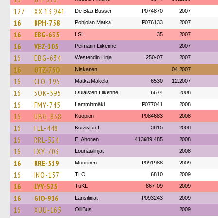
127
XX 13 941
De Blaa Busser
P074870
2007
16
BPH-758
Pohjolan Matka
P076133
2007
16
EBG-635
LSL
35
2007
16
VEZ-105
Peimarin Liikenne
2007
16
EBG-634
Westendin Linja
250-07
2007
16
OTZ-750
Niskanen
04.2007
16
CLO-195
Matka Mäkelä
6530
12.2007
16
SOK-595
Oulaisten Liikenne
6674
2008
16
FMY-745
Lamminmäki
P077041
2008
16
UBG-838
Kuopion
P084683
2008
16
FLL-448
Koiviston L
3815
2008
16
RRL-524
E. Ahonen
413689 485
2008
16
LXY-703
Lounaislinjat
2008
16
RRE-519
Muurinen
P091988
2009
16
INO-137
TLO
6810
2009
16
LYY-525
TuKL
867-09
2009
16
GIO-916
Länsilinjat
P093243
2009
16
XUU-165
OlliBus
2009