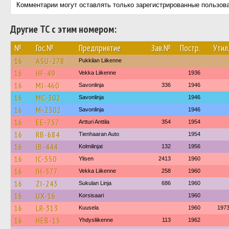
Комментарии могут оставлять только зарегистрированные пользов
Другие ТС с этим номером:
№
Гос.№
Предприятие
Зав.№
Постр.
Утил
16
ASU-278
Pukkilan Liikenne
16
HF-49
Vekka Liikenne
1936
16
MJ-460
Savonlinja
336
1946
16
MC-302
Savonlinja
1946
16
M-2302
Savonlinja
1946
16
EE-757
Artturi Anttila
354
1954
16
RB-684
Tienhaaran Auto
1954
16
IB-444
Kolmilinjat
132
1956
16
IC-550
Ylisen
2413
1960
16
IH-577
Vekka Liikenne
258
1960
16
ZI-243
Sukulan Linja
686
1960
16
UX-16
Korsisaari
1960
16
LR-313
Kuusela
1960
197
16
HEB-15
Yhdysliikenne
113
1962