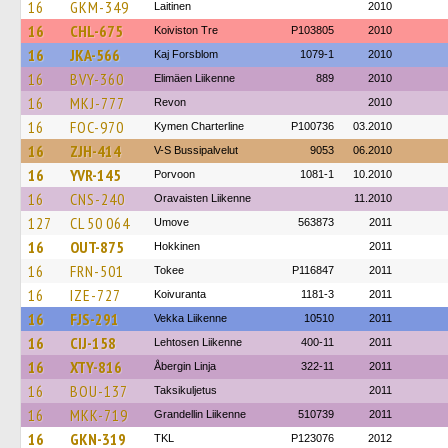
16
GKM-349
Laitinen
2010
16
CHL-675
Koiviston Tre
P103805
2010
16
JKA-566
Kaj Forsblom
1079-1
2010
16
BVY-360
Elimäen Liikenne
889
2010
16
MKJ-777
Revon
2010
16
FOC-970
Kymen Charterline
P100736
03.2010
16
ZJH-414
V-S Bussipalvelut
9053
06.2010
16
YVR-145
Porvoon
1081-1
10.2010
16
CNS-240
Oravaisten Liikenne
11.2010
127
CL 50 064
Umove
563873
2011
16
OUT-875
Hokkinen
2011
16
FRN-501
Tokee
P116847
2011
16
IZE-727
Koivuranta
1181-3
2011
16
FJS-291
Vekka Liikenne
10510
2011
16
CIJ-158
Lehtosen Liikenne
400-11
2011
16
XTY-816
Åbergin Linja
322-11
2011
16
BOU-137
Taksikuljetus
2011
16
MKK-719
Grandellin Liikenne
510739
2011
16
GKN-319
TKL
P123076
2012