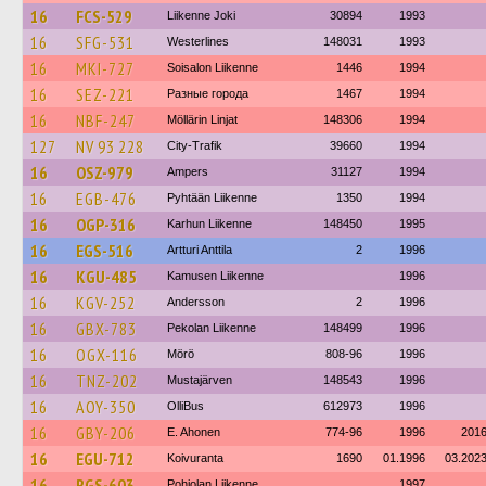
16
FCS-529
Liikenne Joki
30894
1993
16
SFG-531
Westerlines
148031
1993
16
MKI-727
Soisalon Liikenne
1446
1994
16
SEZ-221
Разные города
1467
1994
16
NBF-247
Möllärin Linjat
148306
1994
127
NV 93 228
City-Trafik
39660
1994
16
OSZ-979
Ampers
31127
1994
16
EGB-476
Pyhtään Liikenne
1350
1994
16
OGP-316
Karhun Liikenne
148450
1995
16
EGS-516
Artturi Anttila
2
1996
16
KGU-485
Kamusen Liikenne
1996
16
KGV-252
Andersson
2
1996
16
GBX-783
Pekolan Liikenne
148499
1996
16
OGX-116
Mörö
808-96
1996
16
TNZ-202
Mustajärven
148543
1996
16
AOY-350
OlliBus
612973
1996
16
GBY-206
E. Ahonen
774-96
1996
201
16
EGU-712
Koivuranta
1690
01.1996
03.202
16
RGS-603
Pohjolan Liikenne
1997