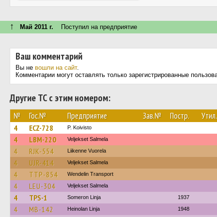
↑
Май 2011 г.
Поступил на предприятие
Ваш комментарий
Вы не
вошли на сайт
.
Комментарии могут оставлять только зарегистрированные пользов
Другие ТС с этим номером:
№
Гос.№
Предприятие
Зав.№
Постр.
Утил.
4
ECZ-728
P. Koivisto
4
LBM-220
Veljekset Salmela
4
RJK-554
Liikenne Vuorela
4
UJR-414
Veljekset Salmela
4
TTP-854
Wendelin Transport
4
LEU-304
Veljekset Salmela
4
TPS-1
Someron Linja
1937
4
MB-142
Heinolan Linja
1948