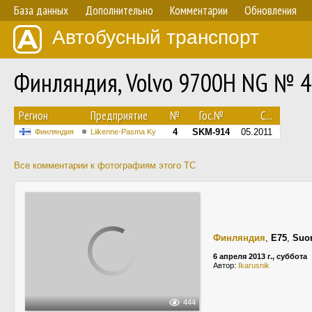
База данных
Дополнительно
Комментарии
Обновления
Автобусный транспорт
Финляндия, Volvo 9700H NG № 4
Регион
Предприятие
№
Гос.№
С...
4
SKM-914
05.2011
Финляндия
Liikenne-Pasma Ky
Все комментарии к фотографиям этого ТС
Финляндия
,
E75
,
Suo
6 апреля 2013 г., суббота
Автор:
Ikarusnik
444