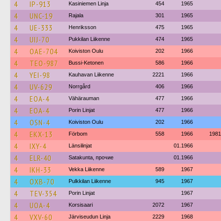
4
IP-913
Kasiniemen Linja
454
1965
4
UNC-19
Rajala
301
1965
4
UE-333
Henriksson
475
1965
4
UIJ-70
Pukkilan Liikenne
474
1965
4
OAE-704
Koiviston Oulu
202
1966
4
TEO-987
Bussi-Ketonen
586
1966
4
YEI-98
Kauhavan Liikenne
2221
1966
4
UV-629
Norrgård
406
1966
4
EOA-4
Vähärauman
477
1966
4
EOA-4
Porin Linjat
477
1966
4
OSN-4
Koiviston Oulu
202
1966
4
EKX-13
Förbom
558
1966
1981
4
IXY-4
Länsilinjat
01.1966
4
ELR-40
Satakunta, прочие
01.1966
4
IKH-33
Vekka Liikenne
589
1967
4
OXB-70
Pulkkilan Liikenne
945
1967
4
TEV-354
Porin Linjat
1967
4
UOA-4
Korsisaari
2072
1967
4
VXV-60
Järviseudun Linja
2229
1968