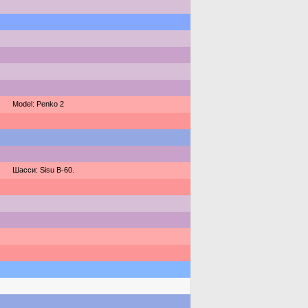
Model: Penko 2
Шасси: Sisu B-60.