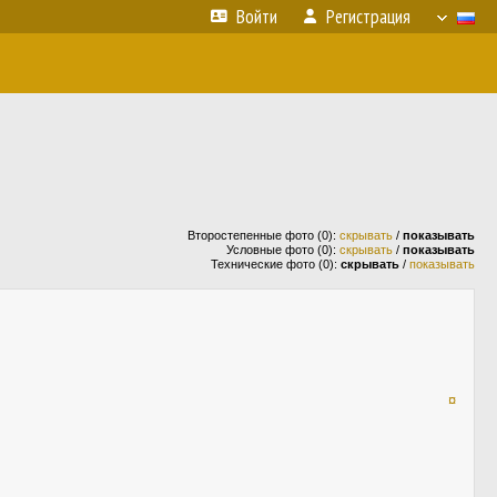
Войти
Регистрация
Второстепенные фото (0):
скрывать
/
показывать
Условные фото (0):
скрывать
/
показывать
Технические фото (0):
скрывать
/
показывать
¤