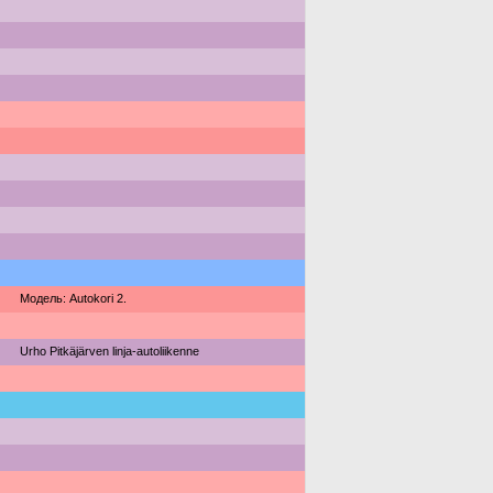
Модель: Autokori 2.
Urho Pitkäjärven linja-autoliikenne