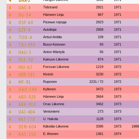
4
UHX-2
4
UAC-4
Tidstrand
2921
1971
4
HG-34
Hämeen Linja
867
1971
4
OSF-60
Разные города
2923
1971
4
GZF-4
Autolinjat
2958
1971
4
TOO-4
Artturi Anttila
109
1971
4
TKJ-930
Bussi-Ketonen
93
1971
4
HAU-5
Anton Mäntylä
56
1971
4
OLE-50
Kainuun Liikenne
874
1971
4
IHU-62
Forssan Liikenne
1219
1972
4
HRR-181
Kivistö
3230
1972
4
MF-91
Ruponen
2231 / 72
1972
4
OAO-194
Kyllonen
3472
1973
4
ABS-928
Hämeen Linja
3664
1973
4
ABK-910
Oras Liikenne
3462
1973
4
UAJ-404
Ventoniemi
273
1973
4
VAT-770
U. Hakola
1128
1973
4
OEN-604
Käkelän Liikenne
3395
1973
1988
4
KAS-250
E. Ahonen
1361
1974