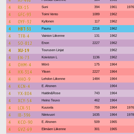
4
HJ-498
4
RX-15
Suni
394
1961
1976
4
GFC-93
Toimi Vento
1089
1962
4
OYF-32
Kyllonen
117
1962
4
HBT-31
Paunu
2216
1962
4
TFR-4
Vainion Liikenne
131
1962
4
SO-812
Enon
2227
1962
4
XU-19
Tourusen Linjat
1962
4
EN-73
Koiviston L
1136
1962
4
OHM-4
Mörö
175
1964
4
HX-314
Ylisen
2227
1964
4
HHO-9
Lehdon Liikenne
1484
1964
4
KCN-4
E. Ahonen
1964
4
YX-804
Haldin&Rose
743
1964
4
XCY-54
Heino Teuvo
462
1964
4
LCX-51
Kuusela
759
1964
1976
4
IB-396
Niinivuori
1635
1964
1978
4
KCO-90
E. Ahonen
509
1965
4
GVZ-69
Elimäen Liikenne
301
1965