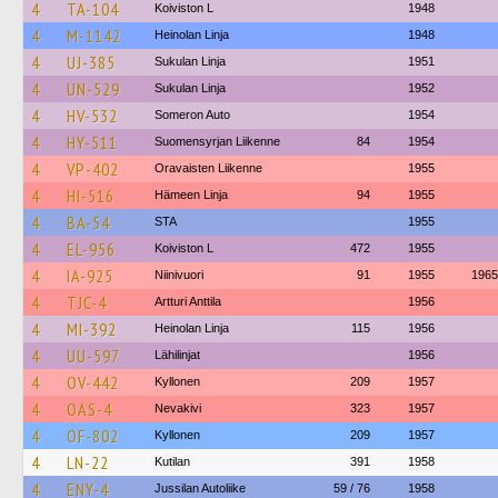
4
TA-104
Koiviston L
1948
4
M-1142
Heinolan Linja
1948
4
UJ-385
Sukulan Linja
1951
4
UN-529
Sukulan Linja
1952
4
HV-532
Someron Auto
1954
4
HY-511
Suomensyrjan Liikenne
84
1954
4
VP-402
Oravaisten Liikenne
1955
4
HI-516
Hämeen Linja
94
1955
4
BA-54
STA
1955
4
EL-956
Koiviston L
472
1955
4
IA-925
Niinivuori
91
1955
1965
4
TJC-4
Artturi Anttila
1956
4
MI-392
Heinolan Linja
115
1956
4
UU-597
Lähilinjat
1956
4
OV-442
Kyllonen
209
1957
4
OAS-4
Nevakivi
323
1957
4
OF-802
Kyllonen
209
1957
4
LN-22
Kutilan
391
1958
4
ENY-4
Jussilan Autoliike
59 / 76
1958