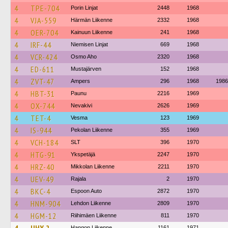
4
TPE-704
Porin Linjat
2448
1968
4
VJA-559
Härmän Liikenne
2332
1968
4
OER-704
Kainuun Liikenne
241
1968
4
IRF-44
Niemisen Linjat
669
1968
4
VCR-424
Osmo Aho
2320
1968
4
ED-611
Mustajärven
152
1968
4
ZVT-47
Ampers
296
1968
1986
4
HBT-31
Paunu
2216
1969
4
OX-744
Nevakivi
2626
1969
4
TET-4
Vesma
123
1969
4
IS-944
Pekolan Liikenne
355
1969
4
VCH-184
SLT
396
1970
4
HTG-91
Ykspetäjä
2247
1970
4
HRZ-40
Mikkolan Liikenne
2211
1970
4
UEV-49
Rajala
2
1970
4
BKC-4
Espoon Auto
2872
1970
4
HNM-904
Lehdon Liikenne
2809
1970
4
HGM-12
Riihimäen Liikenne
811
1970
Hangon Liikenne
1161
1971