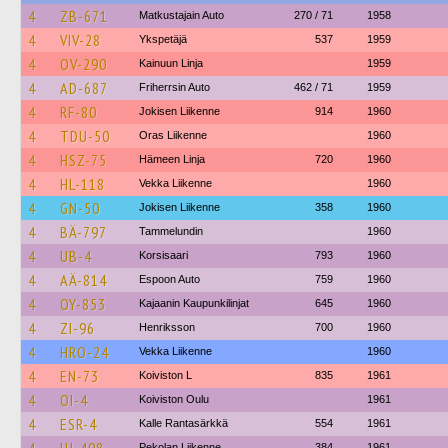
4
ZB-671
Matkustajain Auto
270 / 71
1958
4
VIV-28
Ykspetäjä
537
1959
4
OV-290
Kainuun Linja
1959
4
AD-687
Friherrsin Auto
462 / 71
1959
4
RF-80
Jokisen Liikenne
914
1960
4
TDU-50
Oras Liikenne
1960
4
HSZ-75
Hämeen Linja
720
1960
4
HL-118
Vekka Liikenne
1960
4
GN-50
Jokisen Liikenne
358
1960
4
BÄ-797
Tammelundin
1960
4
UB-4
Korsisaari
793
1960
4
AÄ-814
Espoon Auto
759
1960
4
OY-853
Kajaanin Kaupunkilinjat
645
1960
4
ZI-96
Henriksson
700
1960
4
HRO-24
Vekka Liikenne
1960
4
EN-73
Koiviston L
835
1961
4
OI-4
Koiviston Oulu
1961
4
ESR-4
Kalle Rantasärkkä
554
1961
Pekolan Liikenne
384
1961