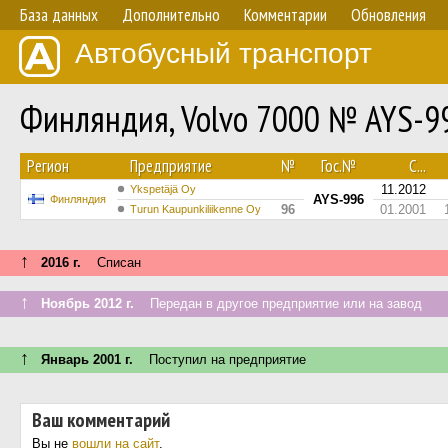
База данных
Дополнительно
Комментарии
Обновления
Автобусный транспорт
Финляндия, Volvo 7000 № AYS-9
Регион
Предприятие
№
Гос.№
С...
11.2012
Ykspetäjä Oy
AYS-996
Финляндия
96
01.2001
Turun Kaupunkiliikenne Oy
↑
2016 г.
Списан
↑
Ноябрь 2012 г.
Передан в другое предприятие или на завод
↑
Январь 2001 г.
Поступил на предприятие
Ваш комментарий
Вы не
вошли на сайт
.