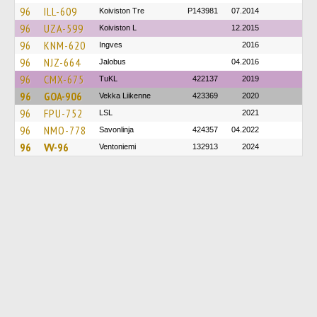
96
ILL-609
Koiviston Tre
P143981
07.2014
96
UZA-599
Koiviston L
12.2015
96
KNM-620
Ingves
2016
96
NJZ-664
Jalobus
04.2016
96
CMX-675
TuKL
422137
2019
96
GOA-906
Vekka Liikenne
423369
2020
96
FPU-752
LSL
2021
96
NMO-778
Savonlinja
424357
04.2022
96
VV-96
Ventoniemi
132913
2024