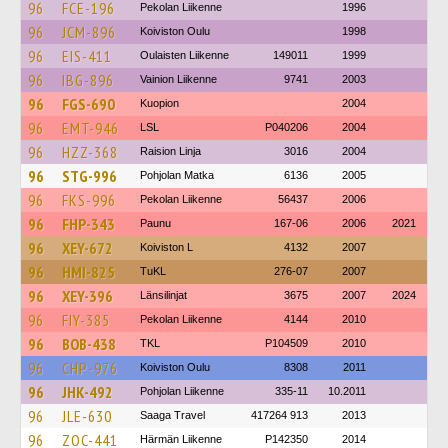
96
FCE-196
Pekolan Liikenne
1996
96
JCM-896
Koiviston Oulu
1998
96
EIS-411
Oulaisten Liikenne
149011
1999
96
IBG-896
Vainion Liikenne
9741
2003
96
FGS-690
Kuopion
2004
96
EMT-946
LSL
P040206
2004
96
HZZ-368
Raision Linja
3016
2004
96
STG-996
Pohjolan Matka
6136
2005
96
FKS-996
Pekolan Liikenne
56437
2006
96
FHP-343
Paunu
167-06
2006
2021
96
XEY-672
Koiviston L
4132
2007
96
HMI-825
TuKL
276-07
2007
96
XEY-396
Länsilinjat
3675
2007
2024
96
FIY-385
Pekolan Liikenne
4144
2010
96
BOB-438
TKL
P104509
2010
96
CHP-976
Koiviston Oulu
8308
2011
96
JHK-492
Pohjolan Liikenne
335-11
10.2011
96
JLE-630
Saaga Travel
417264 913
2013
96
ZOC-441
Härmän Liikenne
P142350
2014