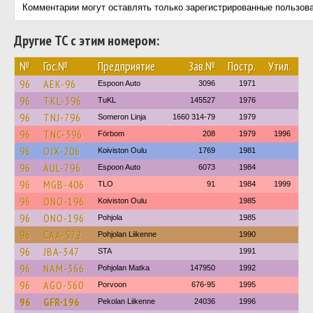
Комментарии могут оставлять только зарегистрированные пользов
Другие ТС с этим номером:
№
Гос.№
Предприятие
Зав.№
Постр.
Утил.
96
AEK-96
Espoon Auto
3096
1971
96
TKL-396
TuKL
145527
1976
96
TNJ-796
Someron Linja
1660 314-79
1979
96
TNC-396
Förbom
208
1979
1996
96
OJX-206
Koiviston Oulu
1769
1981
96
AUL-796
Espoon Auto
6073
1984
96
MGB-406
TLO
91
1984
1999
96
ONO-196
Koiviston Oulu
1985
96
ONO-196
Pohjola
1985
96
CAA-572
Pohjolan Liikenne
1990
96
JBA-347
STA
1991
96
NAM-366
Pohjolan Matka
147950
1992
96
AGO-560
Porvoon
676-95
1995
96
GFR-196
Pekolan Liikenne
24036
1996