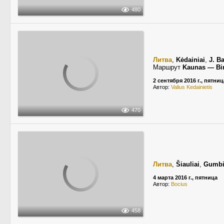
480
Литва
,
Kėdainiai
,
J. B
Маршрут
Kaunas — Bir
2 сентября 2016 г., пятниц
Автор:
Valius Kedainietis
470
Литва
,
Šiauliai
,
Gumbi
4 марта 2016 г., пятница
Автор:
Bocius
458