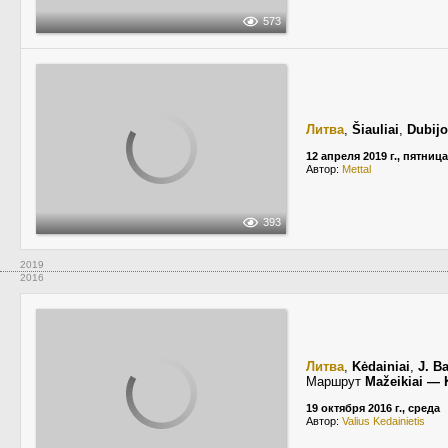
573
Литва
,
Šiauliai
,
Dubijo
12 апреля 2019 г., пятница
Автор:
Mettal
393
2019
2016
Литва
,
Kėdainiai
,
J. B
Маршрут
Mažeikiai —
19 октября 2016 г., среда
Автор:
Valius Kedainietis