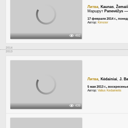
Литва
,
Kaunas
,
Žemaič
Маршрут
Panevėžys —
17 февраля 2014 г., поне
Автор:
Kimster
492
2014
2013
Литва
,
Kėdainiai
,
J. B
5 мая 2013 г., воскресень
Автор:
Valius Kedainietis
439