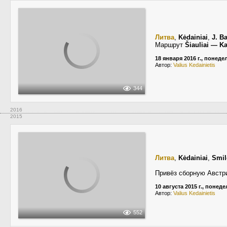
Литва
,
Kėdainiai
,
J. B
Маршрут
Šiauliai — K
18 января 2016 г., понед
Автор:
Valius Kedainietis
344
2016
2015
Литва
,
Kėdainiai
,
Smil
Привёз сборную Австр
10 августа 2015 г., понед
Автор:
Valius Kedainietis
552