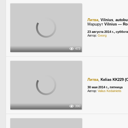
Литва
,
Vilnius
,
autobu
Маршрут
Vilnius — R
23 августа 2014 г., суббот
Автор:
Georg
473
Литва
,
Kelias KK229 (C
30 мая 2014 г., пятница
Автор:
Valius Kedainietis
390