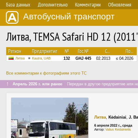
База данных
Дополнительно
Комментарии
Обновления
Автобусный транспорт
Литва, TEMSA Safari HD 12 (2011
Регион
Предприятие
№
Гос.№
С...
По...
132
GHJ 445
02.2013
≤ 04.2026
Литва
Kautra, UAB
Все комментарии к фотографиям этого ТС
↑
Апрель 2026 г. или ранее
Передан в другое предприятие или на
Литва
,
Kėdainiai
,
J. B
6 апреля 2022 г., среда
Автор:
Valius Kedainietis