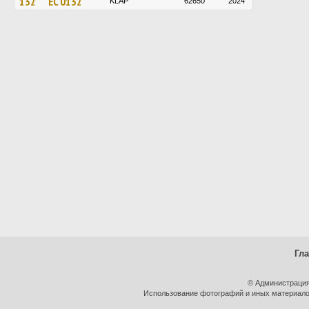
132
EC 0132
KLAP
62650
2024
Гл
© Администрация
Использование фотографий и иных материалов