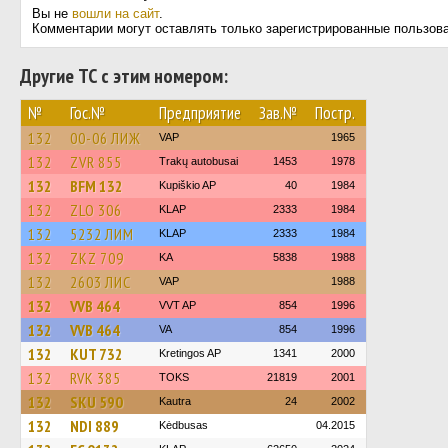
Вы не
вошли на сайт
.
Комментарии могут оставлять только зарегистрированные пользов
Другие ТС с этим номером:
№
Гос.№
Предприятие
Зав.№
Постр.
132
00-06 ЛИЖ
VAP
1965
132
ZVR 855
Trakų autobusai
1453
1978
132
BFM 132
Kupiškio AP
40
1984
132
ZLO 306
KLAP
2333
1984
132
5232 ЛИМ
KLAP
2333
1984
132
ZKZ 709
KA
5838
1988
132
2603 ЛИС
VAP
1988
132
VVB 464
VVT AP
854
1996
132
VVB 464
VA
854
1996
132
KUT 732
Kretingos AP
1341
2000
132
RVK 385
TOKS
21819
2001
132
SKU 590
Kautra
24
2002
132
NDI 889
Kėdbusas
04.2015