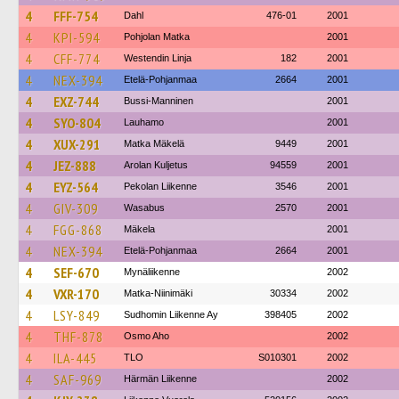
4
FFF-754
Dahl
476-01
2001
4
KPI-594
Pohjolan Matka
2001
4
CFF-774
Westendin Linja
182
2001
4
NEX-394
Etelä-Pohjanmaa
2664
2001
4
EXZ-744
Bussi-Manninen
2001
4
SYO-804
Lauhamo
2001
4
XUX-291
Matka Mäkelä
9449
2001
4
JEZ-888
Arolan Kuljetus
94559
2001
4
EYZ-564
Pekolan Liikenne
3546
2001
4
GIV-309
Wasabus
2570
2001
4
FGG-868
Mäkela
2001
4
NEX-394
Etelä-Pohjanmaa
2664
2001
4
SEF-670
Mynäliikenne
2002
4
VXR-170
Matka-Niinimäki
30334
2002
4
LSY-849
Sudhomin Liikenne Ay
398405
2002
4
THF-878
Osmo Aho
2002
4
ILA-445
TLO
S010301
2002
4
SAF-969
Härmän Liikenne
2002