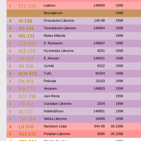
4
EEZ-526
Laitinen
148909
1998
4
EIJ-506
Mustajärven
1998
4
IIJ-100
Oravaisten Liikenne
140-98
1998
4
EIS-386
Toreniuksen Liikenne
148954
1998
4
HIS-253
Matka Mäkelä
1998
4
CCO-866
E. Rantanen
148687
1998
4
IOZ-130
Hyvinkään Liikenne
8261
1998
4
IJR-504
E. Ahonen
148931
1998
4
VIJ-326
Jyrkilä
8322
1998
4
NCM-850
TuKL
90344
1998
4
FIK-851
Pekkala
31193
1998
4
BIA-774
Vesanen
148803
1998
4
BZC-598
Jani Rinne
1998
4
ITF-311
Uusitalon Liikenne
2004
1998
4
IJL-127
Haldin&Rose
148881
1998
4
TIH-284
Vekka Liikenne
18908
1998
4
LIJ-550
Niemisen Linjat
944-98
05.1998
4
HGZ-655
Pohjolan Liikenne
6666
05.1998