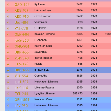
4
OAO-194
Kyllonen
3472
1973
4
ABS-928
Hämeen Linja
3664
1973
4
ABK-910
Oras Liikenne
3462
1973
4
UAJ-404
Ventoniemi
273
1973
4
VAT-770
U. Hakola
1128
1973
4
OEN-604
Käkelän Liikenne
3395
1973
1988
4
KAS-250
E. Ahonen
1361
1974
4
OMC-904
Koiviston Oulu
1212
1974
4
UBP-633
Savonlinja
1378
1974
4
VBP-840
Ingves Bussar
498
1974
4
TCS-126
Kivistö
555
1974
4
UBP-633
ETELA-SLL
1378
1974
4
VLA-554
Osmo Aho
3826
1974
4
LHU-302
Heiskasen Liikenne
1395
1974
4
LKK-116
Liikenne-Pasma
1340
1974
4
TCL-244
Lyttylän Liikenne
282 / 73
1974
4
OBH-804
Koiviston Oulu
1212
1974
4
LAV-980
Heiskasen Liikenne
1395
1974