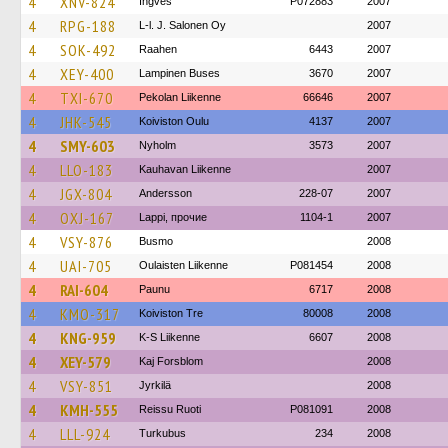
4
XNV-824
Ingves
P072883
2007
4
RPG-188
L-l. J. Salonen Oy
2007
4
SOK-492
Raahen
6443
2007
4
XEY-400
Lampinen Buses
3670
2007
4
TXI-670
Pekolan Liikenne
66646
2007
4
JHK-545
Koiviston Oulu
4137
2007
4
SMY-603
Nyholm
3573
2007
4
LLO-183
Kauhavan Liikenne
2007
4
JGX-804
Andersson
228-07
2007
4
OXJ-167
Lappi, прочие
1104-1
2007
4
VSY-876
Busmo
2008
4
UAI-705
Oulaisten Liikenne
P081454
2008
4
RAI-604
Paunu
6717
2008
4
KMO-317
Koiviston Tre
80008
2008
4
KNG-959
K-S Liikenne
6607
2008
4
XEY-579
Kaj Forsblom
2008
4
VSY-851
Jyrkilä
2008
4
KMH-555
Reissu Ruoti
P081091
2008
4
LLL-924
Turkubus
234
2008