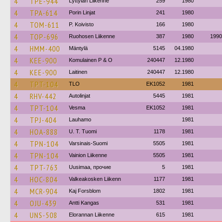
4
TPE-944
Lyttylän Liikenne
259
1980
4
TPA-614
Porin Linjat
241
1980
4
TOM-611
P. Koivisto
166
1980
4
TOP-696
Ruohosen Liikenne
387
1980
1990
4
HMM-400
Mäntylä
5145
04.1980
4
KEE-900
Komulainen P & O
240447
12.1980
4
KEE-900
Laitinen
240447
12.1980
4
TPT-104
TLO
EK1052
1981
4
RHV-442
Autolinjat
5445
1981
4
TPT-104
Vesma
EK1052
1981
4
TPJ-404
Lauhamo
1981
4
HOA-888
U. T. Tuomi
1178
1981
4
TPN-104
Varsinais-Suomi
5505
1981
4
TPN-104
Vainion Liikenne
5505
1981
4
TPT-763
Uusimaa, прочие
5
1981
4
HOC-804
Valkeakosken Liikenn
1177
1981
4
MCR-904
Kaj Forsblom
1802
1981
4
OJU-439
Antti Kangas
531
1981
4
UNS-508
Elorannan Liikenne
615
1981