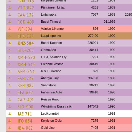
4
FCM-519
Korpelan Liikenne
1232
1989
4
VTT-822
Päntäneen Linjat
4261
1989
4
CAA-132
Linjamatka
7087
1989
2020
4
ROK-408
Bussi Timossi
01.1989
4
VJF-594
Vainion Liikenne
826
1990
4
RPE-727
Lappi, прочие
279-90
1990
4
KNZ-584
Bussi-Ketonen
226991
1990
4
BFB-205
Osmo Aho
30414
1990
4
XMH-590
L-l. J. Salonen Oy
7221
1990
4
XMH-533
Liikenne Vesma
30419
1990
4
AFM-854
K & L Liikenne
829
1990
4
FAN-747
Åbergin Linja
302-90
1990
4
BFH-982
Saaristotie
30213
1990
4
EFA-657
Friherrsin Auto
30418
1990
4
CAP-491
Reissu Ruoti
1990
4
SJO-900
Wikströms Busstrafik
147642
1990
4
JAE-711
Lepikonmäki
1991
4
IFO-854
Koiviston Oulu
7275
1991
4
JBA-862
Gold Line
7405
1991