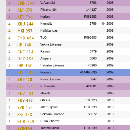
4
GMN-664
V. Alamäki
3783
2008
4
ALY-938
Pihlavamäki
144127
2008
4
KEY-746
Kutilan
P081983
2008
4
XUU-244
Niemelä
3786
04.2008
4
MXI-957
Hallakangas
2009
4
CMX-664
TLO
P093603
2009
4
IJB-148
Vekka Liikenne
2009
4
GNC-814
Revon
6779
2009
4
OCZ-196
Ampers
6863
2009
4
INB-130
Hakalan Liikenne
46960
2009
4
NKK-547
Porvoon
414467 690
2009
4
YHJ-478
Raimo Luoma
6847
2009
4
ECZ-728
P. Koivisto
421601
2009
4
XNV-904
Mäkela
2009
4
SUY-457
OlliBus
108723
2010
4
YVR-154
InterKuljetus
P105239
2010
4
RBI-348
Pekolan Liikenne
38672
2010
4
BOB-229
Ruka Charter
2010
4
YVR-154
Tammelundin
P105239
2010