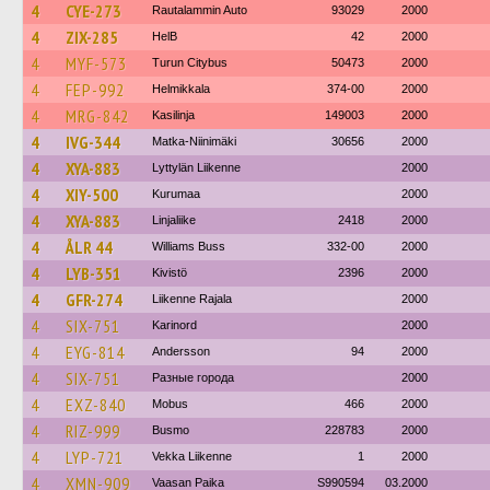
4
CYE-273
Rautalammin Auto
93029
2000
4
ZIX-285
HelB
42
2000
4
MYF-573
Turun Citybus
50473
2000
4
FEP-992
Helmikkala
374-00
2000
4
MRG-842
Kasilinja
149003
2000
4
IVG-344
Matka-Niinimäki
30656
2000
4
XYA-883
Lyttylän Liikenne
2000
4
XIY-500
Kurumaa
2000
4
XYA-883
Linjaliike
2418
2000
4
ÅLR 44
Williams Buss
332-00
2000
4
LYB-351
Kivistö
2396
2000
4
GFR-274
Liikenne Rajala
2000
4
SIX-751
Karinord
2000
4
EYG-814
Andersson
94
2000
4
SIX-751
Разные города
2000
4
EXZ-840
Mobus
466
2000
4
RIZ-999
Busmo
228783
2000
4
LYP-721
Vekka Liikenne
1
2000
4
XMN-909
Vaasan Paika
S990594
03.2000