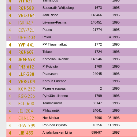
4
VIT-631
Talma Bus
1995
4
RGJ-388
Busstrafik Widjeskog
1673
1995
4
VGL-364
Jani Rinne
148466
1995
4
IGR-417
Liikenne-Pasma
148451
1995
4
CCV-721
Paunu
21774
1995
4
UGE-404
Pekki
04.1995
4
YVP-441
PP Tilausmatkat
1772
1996
4
RGJ-602
Tokee
1724
1996
4
JGM-558
Korpelan Liikenne
148546
1996
4
FHZ-612
P. Koivisto
1760
1996
4
LLF-388
Paanasen
24045
1996
4
VGB-204
Karhun Liikenne
1996
4
KGV-252
Разные города
2
1996
4
RGK-256
Pyhtään Liikenne
1799
1996
4
FCC-600
Tammelundin
83147
1996
4
JEJ-204
Pihlavamäki
24041
1996
4
CHJ-152
Net-Matkat
7996
08.1996
4
OGV-599
Porvoon kirjasto
10356
11.1996
4
LIB-483
Anjalankosken Linja
896-97
1997