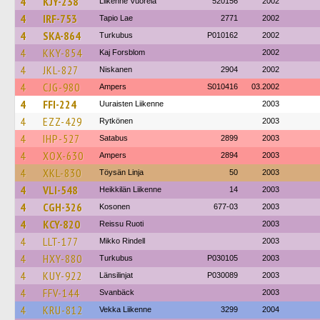
4
KJY-238
Liikenne Vuorela
520156
2002
4
IRF-753
Tapio Lae
2771
2002
4
SKA-864
Turkubus
P010162
2002
4
KKY-854
Kaj Forsblom
2002
4
JKL-827
Niskanen
2904
2002
4
CJG-980
Ampers
S010416
03.2002
4
FFI-224
Uuraisten Liikenne
2003
4
EZZ-429
Rytkönen
2003
4
IHP-527
Satabus
2899
2003
4
XOX-630
Ampers
2894
2003
4
XKL-830
Töysän Linja
50
2003
4
VLI-548
Heikkilän Liikenne
14
2003
4
CGH-326
Kosonen
677-03
2003
4
KCY-820
Reissu Ruoti
2003
4
LLT-177
Mikko Rindell
2003
4
HXY-880
Turkubus
P030105
2003
4
KUY-922
Länsilinjat
P030089
2003
4
FFV-144
Svanbäck
2003
4
KRU-812
Vekka Liikenne
3299
2004