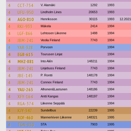
4
CCT-754
V. Alamäki
1292
1993
4
UFU-950
Lindholm Lines
20653
1993
4
AGO-810
Henriksson
30115
1993
12.2021
4
RKI-933
Mäkela
2414
1994
4
LGF-866
Lehtosen Liikenne
1488
1994
4
JBM-241
Veolia Finland
7743
1994
4
YAR-328
Porvoon
1994
4
EGB-615
Tourusen Linjat
1994
4
MHZ-881
Into Alén
148211
1994
4
JBM-241
Linjebuss Finland
7743
1994
4
JBE-145
P. Rontti
148178
1994
4
JBM-241
Connex Finland
7743
1994
4
YAU-263
Alhonen&Lastunen
148186
1994
4
XFY-164
Antti Kangas
148197
1994
4
RGA-374
Liikenne Seppälä
1994
4
KJY-342
Sundellbus
22239
1995
4
ROF-460
Mannerkiven Liikenne
148321
1995
4
TGN-810
STA
7903
1995