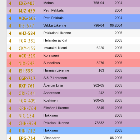
4
EXZ-405
Mobus
758-04
2004
4
MJZ-459
Petri Pekkala
2004
4
VOG-602
Petri Pekkala
2004
4
JFS-577
Vekka Liikenne
796-04
06.2004
4
AHZ-584
Pakkalan Liikenne
2005
4
FGX-381
Helander ja Knit
2005
4
CKY-135
Invataksi Niemi
6220
2005
4
ACG-519
Korsisaari
2005
4
NIX-542
Sundellbus
3276
2005
4
ISI-838
Härmän Liikenne
163
2005
4
CGP-717
S & P Lehtonen
2005
4
BXF-761
Åbergin Linja
902-05
2005
4
ORI-244
Andersson
242
2005
4
FGX-409
Koskinen
900-05
2005
4
KRN-764
Elimäen Liikenne
3345
2005
4
NIC-134
Hokkinen
2005
4
CHN-954
Pekolan Liikenne
73832
2005
4
JHN-712
Hokkinen
2005
4
EPG-734
Viitasaaren
06.2005