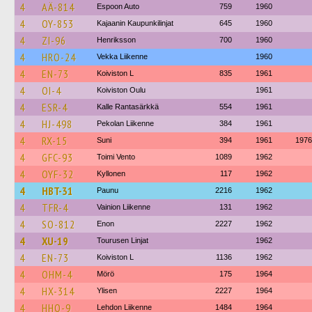
4
AÄ-814
Espoon Auto
759
1960
4
OY-853
Kajaanin Kaupunkilinjat
645
1960
4
ZI-96
Henriksson
700
1960
4
HRO-24
Vekka Liikenne
1960
4
EN-73
Koiviston L
835
1961
4
OI-4
Koiviston Oulu
1961
4
ESR-4
Kalle Rantasärkkä
554
1961
4
HJ-498
Pekolan Liikenne
384
1961
4
RX-15
Suni
394
1961
1976
4
GFC-93
Toimi Vento
1089
1962
4
OYF-32
Kyllonen
117
1962
4
HBT-31
Paunu
2216
1962
4
TFR-4
Vainion Liikenne
131
1962
4
SO-812
Enon
2227
1962
4
XU-19
Tourusen Linjat
1962
4
EN-73
Koiviston L
1136
1962
4
OHM-4
Mörö
175
1964
4
HX-314
Ylisen
2227
1964
4
HHO-9
Lehdon Liikenne
1484
1964