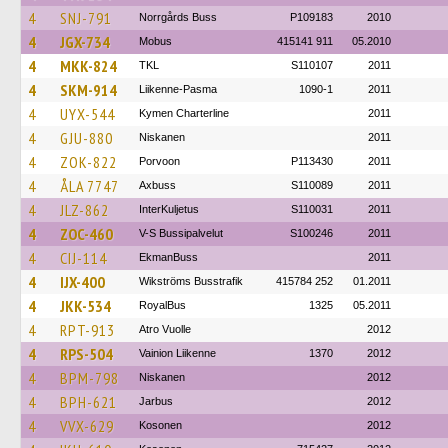
4
SNJ-791
Norrgårds Buss
P109183
2010
4
JGX-734
Mobus
415141 911
05.2010
4
MKK-824
TKL
S110107
2011
4
SKM-914
Liikenne-Pasma
1090-1
2011
4
UYX-544
Kymen Charterline
2011
4
GJU-880
Niskanen
2011
4
ZOK-822
Porvoon
P113430
2011
4
ÅLA 7747
Axbuss
S110089
2011
4
JLZ-862
InterKuljetus
S110031
2011
4
ZOC-460
V-S Bussipalvelut
S100246
2011
4
CIJ-114
EkmanBuss
2011
4
IJX-400
Wikströms Busstrafik
415784 252
01.2011
4
JKK-534
RoyalBus
1325
05.2011
4
RPT-913
Atro Vuolle
2012
4
RPS-504
Vainion Liikenne
1370
2012
4
BPM-798
Niskanen
2012
4
BPH-621
Jarbus
2012
4
VVX-629
Kosonen
2012