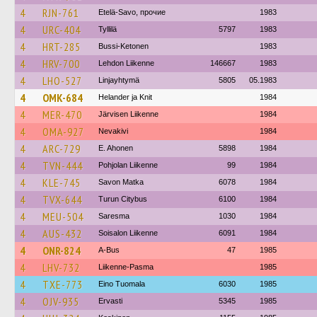
4
RJN-761
Etelä-Savo, прочие
1983
4
URC-404
Tyllilä
5797
1983
4
HRT-285
Bussi-Ketonen
1983
4
HRV-700
Lehdon Liikenne
146667
1983
4
LHO-527
Linjayhtymä
5805
05.1983
4
OMK-684
Helander ja Knit
1984
4
MER-470
Järvisen Liikenne
1984
4
OMA-927
Nevakivi
1984
4
ARC-729
E. Ahonen
5898
1984
4
TVN-444
Pohjolan Liikenne
99
1984
4
KLE-745
Savon Matka
6078
1984
4
TVX-644
Turun Citybus
6100
1984
4
MEU-504
Saresma
1030
1984
4
AUS-432
Soisalon Liikenne
6091
1984
4
ONR-824
A-Bus
47
1985
4
LHV-732
Liikenne-Pasma
1985
4
TXE-773
Eino Tuomala
6030
1985
4
OJV-935
Ervasti
5345
1985