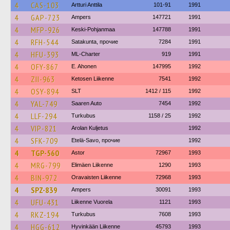
4
CAS-103
Artturi Anttila
101-91
1991
4
GAP-723
Ampers
147721
1991
4
MFP-926
Keski-Pohjanmaa
147788
1991
4
RFH-544
Satakunta, прочие
7284
1991
4
HFU-393
ML-Charter
919
1991
4
OFY-867
E. Ahonen
147995
1992
4
ZII-963
Ketosen Liikenne
7541
1992
4
OSY-894
SLT
1412 / 115
1992
4
YAL-749
Saaren Auto
7454
1992
4
LLF-294
Turkubus
1158 / 25
1992
4
VIP-821
Arolan Kuljetus
1992
4
SFK-709
Etelä-Savo, прочие
1992
4
TGP-560
Astor
72967
1993
4
MRG-799
Elimäen Liikenne
1290
1993
4
BIN-972
Oravaisten Liikenne
72968
1993
4
SPZ-839
Ampers
30091
1993
4
UFU-431
Liikenne Vuorela
1121
1993
4
RKZ-194
Turkubus
7608
1993
4
HGG-612
Hyvinkään Liikenne
45793
1993