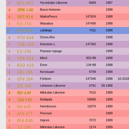
4
BEU-433
Hyvinkään Liikenne
6609
1987
4
OPN-240
Bussi-Ketonen
1988
4
OOT-914
MatkaPeura
147924
1988
4
EJJ-754
Wasabus
147406
1988
4
OFV-954
Lähilinjat
7411
1988
4
VTH-644
Osmo Aho
1988
4
TOB-104
Koiviston L
147342
1988
4
EJJ-294
Разные города
1988
4
OPK-604
Mörö
953-88
1988
4
ROO-610
Enon
134-88
1988
4
ZBL-204
Korsisaari
6759
1988
4
OFV-204
Förbom
147346
1988
10.2018
4
BJE-841
Lehtosen Liikenne
6791
09.1988
4
RVI-649
Mikkolan Liikenne
7010
1989
4
CAA-145
Eteläpää
59695
1989
4
HIJ-643
Henriksson
19374
1989
4
AFA-473
Porvoon
1989
4
BFA-840
Ingves
7072
1989
4
TII-195
Mikkolan Liikenne
1274
1989