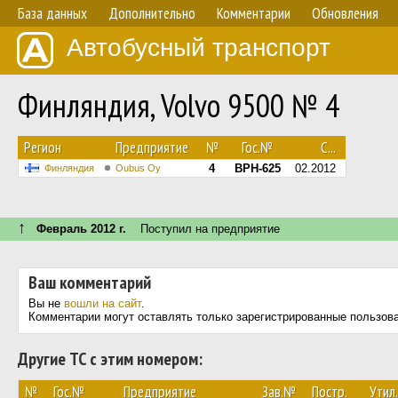
База данных
Дополнительно
Комментарии
Обновления
Автобусный транспорт
Финляндия, Volvo 9500 № 4
Регион
Предприятие
№
Гос.№
С...
4
BPH-625
02.2012
Финляндия
Oubus Oy
↑
Февраль 2012 г.
Поступил на предприятие
Ваш комментарий
Вы не
вошли на сайт
.
Комментарии могут оставлять только зарегистрированные пользов
Другие ТС с этим номером:
№
Гос.№
Предприятие
Зав.№
Постр.
Утил.