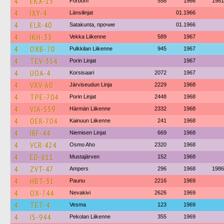
4
EKX-13
Förbom
558
1966
1981
4
IXY-4
Länsilinjat
01.1966
4
ELR-40
Satakunta, прочие
01.1966
4
IKH-33
Vekka Liikenne
589
1967
4
OXB-70
Pulkkilan Liikenne
945
1967
4
TEV-354
Porin Linjat
1967
4
UOA-4
Korsisaari
2072
1967
4
VXV-60
Järviseudun Linja
2229
1968
4
TPE-704
Porin Linjat
2448
1968
4
VJA-559
Härmän Liikenne
2332
1968
4
OER-704
Kainuun Liikenne
241
1968
4
IRF-44
Niemisen Linjat
669
1968
4
VCR-424
Osmo Aho
2320
1968
4
ED-611
Mustajärven
152
1968
4
ZVT-47
Ampers
296
1968
1986
4
HBT-31
Paunu
2216
1969
4
OX-744
Nevakivi
2626
1969
4
TET-4
Vesma
123
1969
4
IS-944
Pekolan Liikenne
355
1969