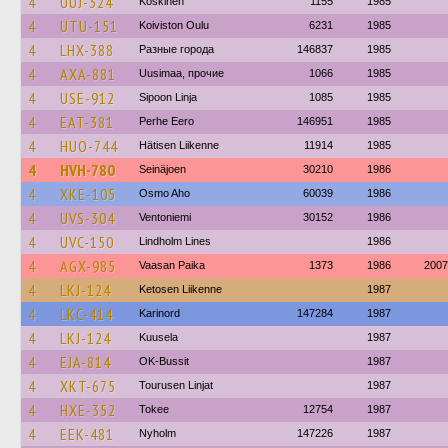
4
UUJ-324
Koskinen
1155
1985
4
UTU-151
Koiviston Oulu
6231
1985
4
LHX-388
Разные города
146837
1985
4
AXA-881
Uusimaa, прочие
1066
1985
4
USE-912
Sipoon Linja
1085
1985
4
EAT-381
Perhe Eero
146951
1985
4
HUO-744
Hätisen Liikenne
11914
1985
4
HVH-780
Seinäjoen
30210
1986
4
XKE-105
Osmo Aho
60039
1986
4
UVS-304
Ventoniemi
30152
1986
4
UVC-150
Lindholm Lines
1986
4
AGX-985
Vaasan Paika
1373
1986
2007
4
LKJ-124
Ketosen Liikenne
1987
4
LKC-414
Karinord
147284
1987
4
LKJ-124
Kuusela
1987
4
EJA-814
OK-Bussit
1987
4
XKT-675
Tourusen Linjat
1987
4
HXE-352
Tokee
12754
1987
4
EEK-481
Nyholm
147226
1987