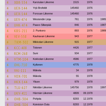
4
XBR-534
Karstulan Liikenne
1515
1976
4
UEX-144
Yrjö Brofeldt
145460
1976
4
UEX-144
Forssan Liikenne
145460
1976
4
UEV-474
Westendin Linja
761
1976
1985
4
UHK-474
Paavo Sillanpää
846
1976
1987
4
KBS-211
J. Punkero
893
1976
1989
4
VEV-558
Kauhavan Liikenne
943
1977
4
TKM-302
Mikkolan Liikenne
915
1977
4
KCC-408
Tolonen
4426
1977
4
RCM-268
Suni
934
1977
4
VTM-104
Kokkolan Liikenne
4586
1977
4
OHL-710
Kyllonen
4775
1978
4
VHJ-111
Mäkela
34
1978
4
VOX-701
Mäkela
55
1978
4
HKX-144
Ylisen
979
1978
4
TLU-627
Nikkilän Liikenne
145756
1978
1997
4
UKV-411
Härmän Liikenne
4809
09.1978
4
OHB-304
Pohjola
8293
12.1978
4
OHB-304
Koiviston Oulu
8293
12.1978