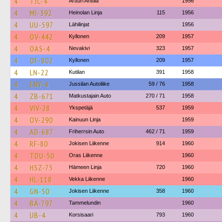
4
TJC-4
Artturi Anttila
1956
4
MI-392
Heinolan Linja
115
1956
4
UU-597
Lähilinjat
1956
4
OV-442
Kyllonen
209
1957
4
OAS-4
Nevakivi
323
1957
4
OF-802
Kyllonen
209
1957
4
LN-22
Kutilan
391
1958
4
ENY-4
Jussilan Autoliike
59 / 76
1958
4
ZB-671
Matkustajain Auto
270 / 71
1958
4
VIV-28
Ykspetäjä
537
1959
4
OV-290
Kainuun Linja
1959
4
AD-687
Friherrsin Auto
462 / 71
1959
4
RF-80
Jokisen Liikenne
914
1960
4
TDU-50
Oras Liikenne
1960
4
HSZ-75
Hämeen Linja
720
1960
4
HL-118
Vekka Liikenne
1960
4
GN-50
Jokisen Liikenne
358
1960
4
BÄ-797
Tammelundin
1960
4
UB-4
Korsisaari
793
1960