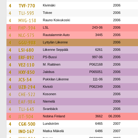
4
TVF-770
Kivimäki
2006
4
TLI-593
Tokee
2006
4
MVG-158
Rauno Koivukoski
2006
4
FHP-394
LSL
243-06
2006
4
NLC-575
Rautalammin Auto
3445
2006
4
GGU-988
Lyttylän Liikenne
2006
4
LSI-680
Liikenne Seppälä
6261
2006
4
ERF-892
PS-Bussi
997-06
2006
4
VEZ-110
M. Raittinen
P062168
2006
4
HXY-850
Jalobus
P065051
2006
4
JCS-34
Pukkilan Liikenne
111-06
2006
4
UZB-294
Kivistö
P062349
2006
4
CHE-522
Kosonen
2006
4
EAF-984
Niemelä
2006
4
TLI-643
Svanbäck
2006
4
JJT-304
Nobina Finland
3662
06.2006
4
CGK-500
Lundström
6465
2007
4
INO-167
Matka Mäkelä
6486
2007