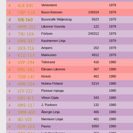
4
ALX-841
Ventoniemi
1979
4
TNP-150
Bussi-Ketonen
145919
1979
4
VJK-360
Busstrafik Widjeskog
5623
1979
4
HMM-211
Liikenne Vuorela
122
1979
4
TNJ-104
Förbom
240312
1979
4
HMB-887
Kasiniemen Linja
1979
4
UKX-316
Ampers
202
1979
4
KCO-554
Makkonen
4912
1979
4
UVP-294
Tidstrand
416
1980
4
RME-382
Elimäen Liikenne
367
1980
4
TOB-147
Kivistö
462
1980
4
ANN-204
Nobina Finland
5214
1980
4
LCV-222
Разные города
1980
4
UMJ-413
Vihtori Ojala
343
1980
4
HMS-117
J. Punkero
132
1980
4
UMN-400
Åbergin Linja
406
1980
4
IBJ-503
Niemisen Linjat
461
1980
4
HLM-264
Paunu
9350
1980