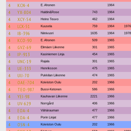
4
KCN-4
E. Ahonen
1964
4
YX-804
Haldin&Rose
743
1964
4
XCY-54
Heino Teuvo
462
1964
4
LCX-51
Kuusela
759
1964
1976
4
IB-396
Niinivuori
1635
1964
1978
4
KCO-90
E. Ahonen
509
1965
4
GVZ-69
Elimäen Liikenne
301
1965
4
IP-913
Kasiniemen Linja
454
1965
4
UNC-19
Rajala
301
1965
4
UE-333
Henriksson
475
1965
4
UIJ-70
Pukkilan Liikenne
474
1965
4
OAE-704
Koiviston Oulu
202
1966
4
TEO-987
Bussi-Ketonen
586
1966
4
YEI-98
Kauhavan Liikenne
2221
1966
4
UV-629
Norrgård
406
1966
4
EOA-4
Vähärauman
477
1966
4
EOA-4
Porin Linjat
477
1966
4
OSN-4
Koiviston Oulu
202
1966