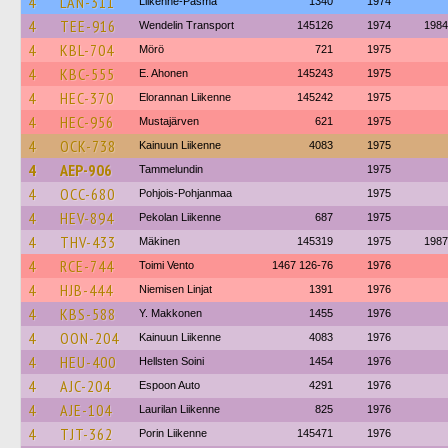
4
LAN-311
Liikenne-Pasma
1340
1974
4
TEE-916
Wendelin Transport
145126
1974
1984
4
KBL-704
Mörö
721
1975
4
KBC-555
E. Ahonen
145243
1975
4
HEC-370
Elorannan Liikenne
145242
1975
4
HEC-956
Mustajärven
621
1975
4
OCK-738
Kainuun Liikenne
4083
1975
4
AEP-906
Tammelundin
1975
4
OCC-680
Pohjois-Pohjanmaa
1975
4
HEV-894
Pekolan Liikenne
687
1975
4
THV-433
Mäkinen
145319
1975
1987
4
RCE-744
Toimi Vento
1467 126-76
1976
4
HJB-444
Niemisen Linjat
1391
1976
4
KBS-588
Y. Makkonen
1455
1976
4
OON-204
Kainuun Liikenne
4083
1976
4
HEU-400
Hellsten Soini
1454
1976
4
AJC-204
Espoon Auto
4291
1976
4
AJE-104
Laurilan Liikenne
825
1976
4
TJT-362
Porin Liikenne
145471
1976