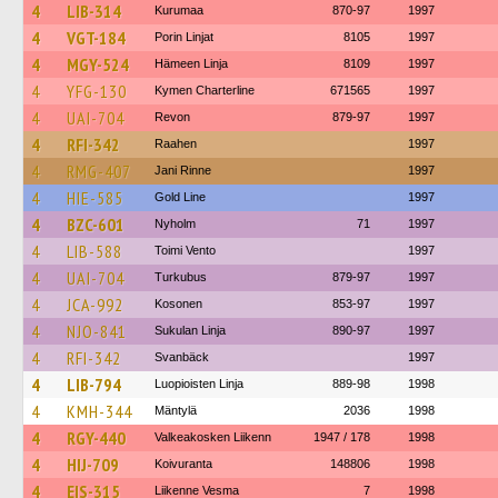
4
LIB-314
Kurumaa
870-97
1997
4
VGT-184
Porin Linjat
8105
1997
4
MGY-524
Hämeen Linja
8109
1997
4
YFG-130
Kymen Charterline
671565
1997
4
UAI-704
Revon
879-97
1997
4
RFI-342
Raahen
1997
4
RMG-407
Jani Rinne
1997
4
HIE-585
Gold Line
1997
4
BZC-601
Nyholm
71
1997
4
LIB-588
Toimi Vento
1997
4
UAI-704
Turkubus
879-97
1997
4
JCA-992
Kosonen
853-97
1997
4
NJO-841
Sukulan Linja
890-97
1997
4
RFI-342
Svanbäck
1997
4
LIB-794
Luopioisten Linja
889-98
1998
4
KMH-344
Mäntylä
2036
1998
4
RGY-440
Valkeakosken Liikenn
1947 / 178
1998
4
HIJ-709
Koivuranta
148806
1998
4
EIS-315
Liikenne Vesma
7
1998