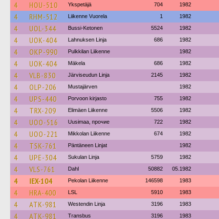
4
HOU-510
Ykspetäjä
704
1982
4
RHM-512
Liikenne Vuorela
1
1982
4
UOL-344
Bussi-Ketonen
5524
1982
4
UOK-404
Lahnuksen Linja
686
1982
4
OKP-990
Pulkkilan Liikenne
1982
4
UOK-404
Mäkela
686
1982
4
VLB-830
Järviseudun Linja
2145
1982
4
OLP-206
Mustajärven
1982
4
UPS-440
Porvoon kirjasto
755
1982
4
TRX-209
Elimäen Liikenne
5506
1982
4
UOO-516
Uusimaa, прочие
722
1982
4
UOO-221
Mikkolan Liikenne
674
1982
4
TSK-761
Päntäneen Linjat
1982
4
UPE-304
Sukulan Linja
5759
1982
4
VLS-761
Dahl
50882
05.1982
4
IEX-104
Pekolan Liikenne
146598
1983
4
HRA-400
LSL
5910
1983
4
ATK-981
Westendin Linja
3196
1983
4
ATK-981
Transbus
3196
1983