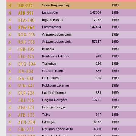
4
SJE-282
Savo-Karjalan Linja
1989
4
AFB-592
Lundström
147604
1989
4
BFA-840
Ingves Bussar
7072
1989
4
BVG-964
Lamminmäki
147434
1989
4
ROX-705
Anjalankosken Linja
1989
4
ROK-705
Anjalankosken Linja
57137
1989
4
LBR-396
Kuusela
1989
4
UFC-425
Kauhavan Liikenne
749
1989
4
EKO-504
Turkubus
626
1989
4
IEA-204
Charter Tuomi
536
1989
4
IEA-204
U. T. Tuomi
536
1989
4
MJN-447
Kokkolan Liikenne
1989
4
EKR-204
Leiniön Liikenne
634
1989
4
ZHJ-756
Ragnar Norrgård
13771
1989
4
AFA-473
Разные города
1989
4
AFB-835
TuKL
747
1989
4
ZEN-204
Lähilinjat
6972
1989
4
EJN-273
Rauman Kohde-Auto
4080
1989