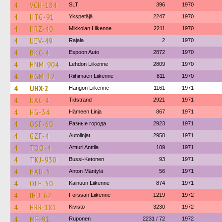
4
VCH-184
SLT
396
1970
4
HTG-91
Ykspetäjä
2247
1970
4
HRZ-40
Mikkolan Liikenne
2211
1970
4
UEV-49
Rajala
2
1970
4
BKC-4
Espoon Auto
2872
1970
4
HNM-904
Lehdon Liikenne
2809
1970
4
HGM-12
Riihimäen Liikenne
811
1970
4
UHX-2
Hangon Liikenne
1161
1971
4
UAC-4
Tidstrand
2921
1971
4
HG-34
Hämeen Linja
867
1971
4
OSF-60
Разные города
2923
1971
4
GZF-4
Autolinjat
2958
1971
4
TOO-4
Artturi Anttila
109
1971
4
TKJ-930
Bussi-Ketonen
93
1971
4
HAU-5
Anton Mäntylä
56
1971
4
OLE-50
Kainuun Liikenne
874
1971
4
IHU-62
Forssan Liikenne
1219
1972
4
HRR-181
Kivistö
3230
1972
4
MF-91
Ruponen
2231 / 72
1972