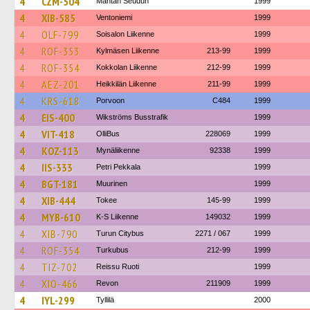
4
CZM-504
Mäntän Seudun
1999
4
XIB-585
Ventoniemi
1999
4
OLF-799
Soisalon Liikenne
1999
4
ROF-353
Kylmäsen Liikenne
213-99
1999
4
ROF-354
Kokkolan Liikenne
212-99
1999
4
AEZ-201
Heikkilän Liikenne
211-99
1999
4
KRS-618
Porvoon
C484
1999
4
EIS-400
Wikströms Busstrafik
1999
4
VIT-418
OlliBus
228069
1999
4
KOZ-113
Mynäliikenne
92338
1999
4
IIS-333
Petri Pekkala
1999
4
BGT-181
Muurinen
1999
4
XIB-444
Tokee
145-99
1999
4
MYB-610
K-S Liikenne
149032
1999
4
XIB-790
Turun Citybus
2271 / 067
1999
4
ROF-354
Turkubus
212-99
1999
4
TIZ-702
Reissu Ruoti
1999
4
XIO-466
Revon
211909
1999
4
IYL-299
Tyllilä
2000