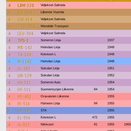
4
LBM-220
Veljekset Salmela
4
RJK-554
Liikenne Vuorela
4
UJR-414
Veljekset Salmela
4
TTP-854
Wendelin Transport
4
LEU-304
Veljekset Salmela
4
TPS-1
Someron Linja
1937
4
MB-142
Heinolan Linja
1948
4
TA-104
Koiviston L
1948
4
M-1142
Heinolan Linja
1948
4
UJ-385
Sukulan Linja
1951
4
UN-529
Sukulan Linja
1952
4
HV-532
Someron Auto
1954
4
HY-511
Suomensyrjan Liikenne
84
1954
4
VP-402
Oravaisten Liikenne
1955
4
HI-516
Hämeen Linja
94
1955
4
BA-54
STA
1955
4
EL-956
Koiviston L
472
1955
4
IA-925
Niinivuori
91
1955
1965