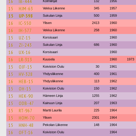
16
IB-444
Kolmilinjat
132
1956
15
HJM-63
Vekka Liikenne
345
1957
15
UP-398
Sukulan Linja
500
1959
16
IC-550
Ylisen
2413
1960
16
IH-577
Vekka Liikenne
258
1960
15
UZ-15
Korsisaari
1960
16
ZI-243
Sukulan Linja
686
1960
16
UX-16
Korsisaari
1960
16
LR-313
Kuusela
1960
1973
15
OJF-15
Koiviston Oulu
30
1961
15
HV-328
Yhdysliikenne
400
1961
16
HEB-15
Yhdysliikenne
113
1962
15
OH-15
Koiviston Oulu
150
1962
15
HEK-90
Hämeen Linja
1255
1962
15
ODB-47
Kainuun Linja
207
1963
15
RT-967
Martti Laurila
225
1964
15
HOM-70
Ylisen
2301
1964
15
HNH-48
Pekolan Liikenne
148
1964
16
OFT-16
Koiviston Oulu
1964