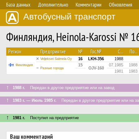
База данных
Дополнительно
Комментарии
Обновления
Автобусный транспорт
Финляндия, Heinola-Karossi № 1
Регион
Предприятие
№
Гос.№
С...
По...
16
LKH-356
1988
Veljekset Salmela Oy
15
07.1985
1988
Финляндия
OJV-160
Разные города
1981
1983
↑
1988 г.
Передан в другое предприятие или на завод
↑
1983 г. — Июль 1985 г.
Передан в другое предприятие или на з
↑
1981 г.
Поступил на предприятие
Ваш комментарий