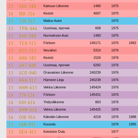
15
SAU-380
Kainuun Liikenne
1480
1975
16
IBB-216
Kivistö
4007
1975
15
TJH-315
Matka-Autot
1975
15
TPN-444
Uusimaa, прочие
608
1975
15
SAU-380
Nurmeksen Auto
1480
1975
15
TEX-515
Förbom
145171
1975
1992
15
OCS-252
Nevakivi
5310
1976
15
HHH-585
Kivistö
1526
1976
15
UHT-608
Uusimaa, прочие
6282
1976
15
UCO-940
Oravaisten Liikenne
240239
1976
15
HHA-312
Hämeen Linja
240238
1976
15
HHM-615
Vekka Liikenne
145424
1976
16
TJV-116
Förbom
145431
1976
16
HJH-616
Yhdysliikenne
863
1976
16
HHM-616
Vekka Liikenne
145425
1976
16
OJB-916
Käkelän Liikenne
4218
1976
1988
15
LBN-931
Kuusela
1976
1995
15
OEH-415
Koiviston Oulu
1977