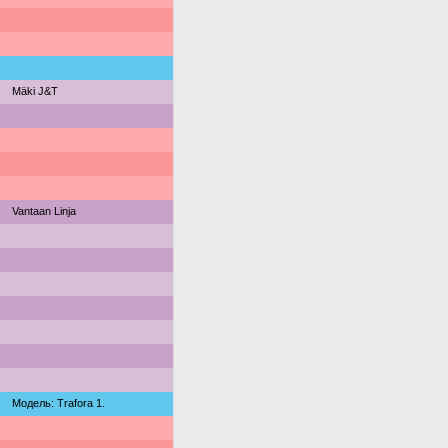
Mäki J&T
Vantaan Linja
Модель: Trafora 1.