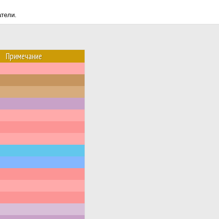
атели.
Примечание