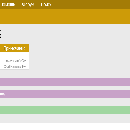
Помощь
Форум
Поиск
6
Примечание
Linjayhtymä Oy
Outi Kangas Ky
авод