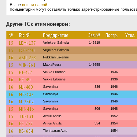
Вы не
вошли на сайт
.
Комментарии могут оставлять только зарегистрированные пользов
Другие ТС с этим номером:
№
Гос.№
Предприятие
Зав.№
Постр.
Утил.
15
LEM-137
Veljekset Salmela
146319
15
LCC-450
Veljekset Salmela
16
ASU-278
Pukkilan Liikenne
15
VHK-261
MatkaPeura
145658
15
HJ-427
Vekka Liikenne
1936
16
HF-49
Vekka Liikenne
1936
16
MJ-460
Savonlinja
336
1946
16
MC-302
Savonlinja
1946
16
M-2302
Savonlinja
1946
15
MH-416
Savonlinja
306
1948
15
TU-131
Artturi Anttila
1952
16
EE-757
Artturi Anttila
354
1954
16
RB-684
Tienhaaran Auto
1954