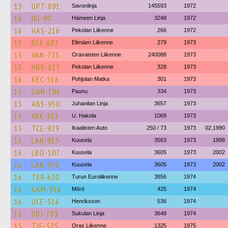
15
UPT-891
Savonlinja
145593
1972
16
IRJ-90
Hämeen Linja
3248
1972
16
HAS-216
Pekolan Liikenne
266
1972
15
REK-683
Elimäen Liikenne
279
1973
15
VAN-725
Oravaisten Liikenne
240088
1973
15
HBB-615
Pekolan Liikenne
328
1973
16
KEC-516
Pohjolan Matka
301
1973
15
UAN-196
Paunu
334
1973
15
ABS-950
Juhanilan Linja
3657
1973
15
VAK-363
U. Hakola
1069
1973
15
TCE-929
Ikaalisten Auto
250 / 73
1973
02.1990
15
LAN-915
Kuusela
3563
1973
1998
16
LBO-107
Kuusela
3605
1973
2002
16
LAN-978
Kuusela
3605
1973
2002
16
TER-620
Turun Euroliikenne
3856
1974
16
KAM-916
Mörö
425
1974
16
UCE-516
Henriksson
536
1974
16
UBJ-783
Sukulan Linja
3648
1974
15
TJE-525
Oras Liikenne
1325
1975