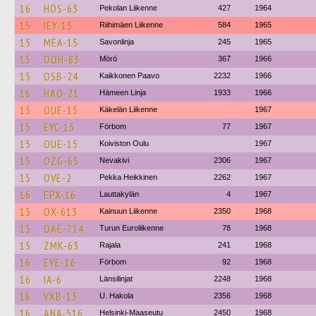
16
HOS-63
Pekolan Liikenne
427
1964
15
IEY-15
Riihimäen Liikenne
584
1965
15
MEA-15
Savonlinja
245
1965
15
OOH-83
Mörö
367
1966
15
OSB-24
Kaikkonen Paavo
2232
1966
16
HAO-21
Hämeen Linja
1933
1966
15
OUE-15
Käkelän Liikenne
1967
15
EYC-15
Förbom
77
1967
15
OUE-15
Koiviston Oulu
1967
15
OZG-65
Nevakivi
2306
1967
15
OVE-2
Pekka Heikkinen
2262
1967
16
EPX-16
Lauttakylän
4
1967
15
OX-613
Kainuun Liikenne
2350
1968
15
OAE-714
Turun Euroliikenne
78
1968
15
ZMK-63
Rajala
241
1968
16
EYE-16
Förbom
92
1968
16
IA-6
Länsilinjat
2248
1968
16
VXB-13
U. Hakola
2356
1968
16
ANA-516
Helsinki-Maaseutu
2450
1968