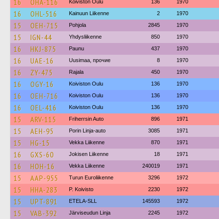
16
OHA-116
Koiviston Oulu
136
1970
16
OHL-516
Kainuun Liikenne
2
1970
15
OEH-715
Pohjola
2845
1970
15
IGN-44
Yhdysliikenne
850
1970
16
HKJ-875
Paunu
437
1970
16
UAE-16
Uusimaa, прочие
8
1970
16
ZY-475
Rajala
450
1970
16
OGY-16
Koiviston Oulu
136
1970
16
OEH-716
Koiviston Oulu
136
1970
16
OEL-416
Koiviston Oulu
136
1970
15
ARV-115
Friherrsin Auto
896
1971
15
AEH-95
Porin Linja-auto
3085
1971
15
HG-15
Vekka Liikenne
870
1971
16
GXS-60
Jokisen Liikenne
18
1971
16
HOH-16
Vekka Liikenne
240019
1971
15
AAP-955
Turun Euroliikenne
3296
1972
15
HHA-283
P. Koivisto
2230
1972
15
UPT-891
ETELA-SLL
145593
1972
15
VAB-392
Järviseudun Linja
2245
1972