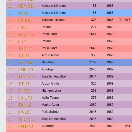
16
OEP-316
Kainuun Liikenne
53
1968
16
OC-68
Kainuun Liikenne
53
1968
15
GPH-60
Jokisen Liikenne
373
1968
02.1977
15
HR-715
Paunu
217
1969
15
TEV-415
Porin Linjat
2644
1969
16
HS-16
Paunu
1969
16
THO-316
Porin Linjat
2645
1969
16
TT-16
Artturi Anttila
356
1969
16
OX-816
Nevakivi
2709
1969
15
GME-70
Autolinjat
2543
1969
15
TEV-415
Jussilan Autoliike
2644
1969
15
TT-15
Artturi Anttila
325
1969
15
IS-922
Hämeen Linja
269
1969
15
UX-170
Kallio Taunu
378
1969
16
TKI-16
Matka-Autot
1080
1969
16
BV-106
Paikallislinjat
2645
1969
16
THO-316
Jussilan Autoliike
2645
1969
16
GMT-70
Autolinjat
2560
1969
1981