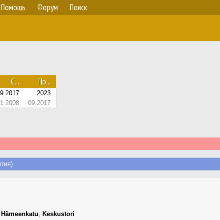
Помощь
Форум
Поиск
С...
По...
9.2017
2023
11.2008
09.2017
тия)
,
Hämeenkatu
,
Keskustori