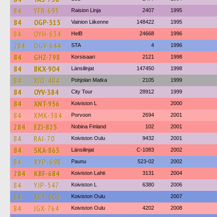
84
YFR-695
Raision Linja
2407
1995
84
OGP-315
Vainion Liikenne
148422
1995
84
OYH-634
HelB
24668
1996
284
OGV-644
STA
4
1996
84
GHZ-798
Korsisaari
2121
1998
84
BKX-904
Länsilinjat
147450
1998
84
XIO-484
Pohjolan Matka
2105
1999
84
OYV-384
City Tour
28912
1999
84
XNT-956
Koiviston L
2000
84
XMK-384
Porvoon
2694
2001
284
EZI-825
Nobina Finland
102
2001
84
RAI-70
Koiviston Oulu
9432
2001
84
SKA-863
Länsilinjat
C-1083
2002
84
XYP-698
Paunu
523-02
2002
284
KBF-684
Koiviston Lahti
3131
2004
84
YJP-547
Koiviston L
6380
2006
84
XEY-606
Koiviston Oulu
2007
84
JGX-764
Koiviston Oulu
4202
2008