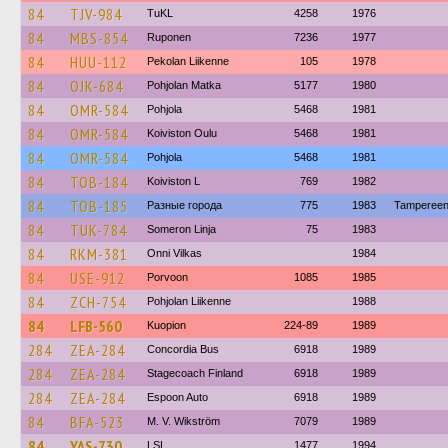
84
TJV-984
TuKL
4258
1976
84
MBS-854
Ruponen
7236
1977
84
HUU-112
Pekolan Liikenne
105
1978
84
OJK-684
Pohjolan Matka
5177
1980
84
OMR-584
Pohjola
5468
1981
84
OMR-584
Koiviston Oulu
5468
1981
84
OMR-584
Pohjola
5468
1981
84
TOB-184
Koiviston L
769
1982
84
TOB-185
Разные города
775
1983
Tampereen 
84
TUK-784
Someron Linja
75
1983
84
RKM-381
Onni Vilkas
1984
84
USE-912
Porvoon
1085
1985
84
ZCH-754
Pohjolan Liikenne
1988
84
LFB-560
Kuopion
224-89
1989
284
ZEA-284
Concordia Bus
6918
1989
284
ZEA-284
Stagecoach Finland
6918
1989
284
ZEA-284
Espoon Auto
6918
1989
84
BFA-523
M. V. Wikström
7079
1989
84
YAS-730
LSL
1477
1994