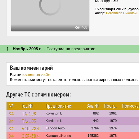
Маршрут
30
15 сентября 2012 г., суббо
Автор:
Роговиков Николай
408
↑
Ноябрь 2008 г.
Поступил на предприятие
Ваш комментарий
Вы не
вошли на сайт
.
Комментарии могут оставлять только зарегистрированные пользов
Другие ТС с этим номером:
№
Гос.№
Предприятие
Зав.№
Постр.
Примеча
84
TA-198
Koiviston L
892
1961
84
TA-103
Koiviston L
442
1970
84
ACU-284
Espoon Auto
3764
1974
84
OCR-384
Kainuun Liikenne
145382
1976