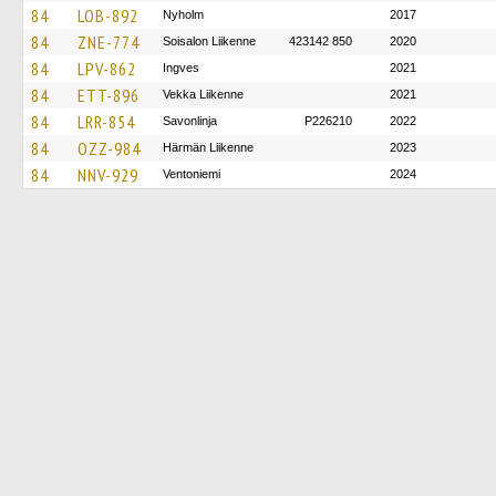
84
LOB-892
Nyholm
2017
84
ZNE-774
Soisalon Liikenne
423142 850
2020
84
LPV-862
Ingves
2021
84
ETT-896
Vekka Liikenne
2021
84
LRR-854
Savonlinja
P226210
2022
84
OZZ-984
Härmän Liikenne
2023
84
NNV-929
Ventoniemi
2024