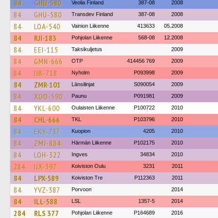
84
GHU-580
Veolia Finland
387-08
2008
84
GHU-580
Transdev Finland
387-08
2008
84
LOA-540
Vainion Liikenne
413633
05.2008
84
RJI-183
Pohjolan Liikenne
568-08
12.2008
84
EEI-115
Taksikuljetus
2009
84
GMN-666
OTP
414456 769
2009
84
IJB-718
Nyholm
P093998
2009
84
ZMR-101
Länsilinjat
S090054
2009
84
XOO-590
Paunu
P091981
2009
84
YKL-600
Oulaisten Liikenne
P100722
2010
84
CHL-666
TKL
P103796
2010
84
EKY-737
Kuopion
4205
2010
84
ZMJ-884
Härmän Liikenne
P102175
2010
84
LOH-322
Ingves
34834
2010
284
IJX-397
Koiviston Oulu
3231
2011
84
LPX-589
Koiviston Tre
P112363
2011
84
YVZ-387
Porvoon
2014
84
ILL-588
LSL
1357-5
2014
284
RLS 377
Pohjolan Liikenne
P164689
2016