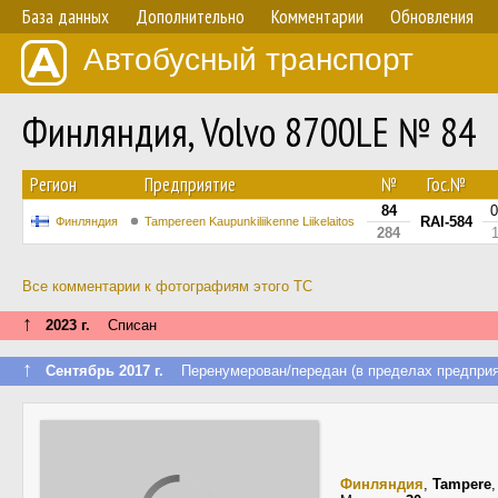
База данных
Дополнительно
Комментарии
Обновления
Автобусный транспорт
Финляндия, Volvo 8700LE № 84
Регион
Предприятие
№
Гос.№
84
0
RAI-584
Финляндия
Tampereen Kaupunkiliikenne Liikelaitos
284
Все комментарии к фотографиям этого ТС
↑
2023 г.
Списан
↑
Сентябрь 2017 г.
Перенумерован/передан (в пределах предприя
Финляндия
,
Tampere