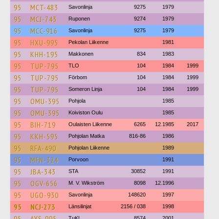
95
MCT-483
Savonlinja
9275
1979
95
MCJ-743
Ruponen
9274
1979
95
MCC-916
Savonlinja
9275
1979
95
HXU-995
Pekolan Liikenne
1981
95
KHH-195
Makkonen
834
1983
95
TUP-795
TLO
104
1984
1999
95
TUP-795
Förbom
104
1984
1999
95
TUP-795
Someron Linja
104
1984
1999
95
OMU-395
Pohjola
1985
95
OMU-395
Koiviston Oulu
1985
95
BIH-719
Oulaisten Liikenne
6265
12.1985
2017
95
KKH-595
Pohjolan Matka
816-86
1986
95
RFA-490
Pohjolan Liikenne
1989
95
MFN-324
Porvoon
1991
95
JBA-343
STA
30852
1991
95
OGV-656
M. V. Wikström
8098
12.1996
95
UGO-930
Savonlinja
148620
1997
95
NCJ-273
Länsilinjat
2156 / 038
1998
95
AYS-995
TuKL
8574
2001