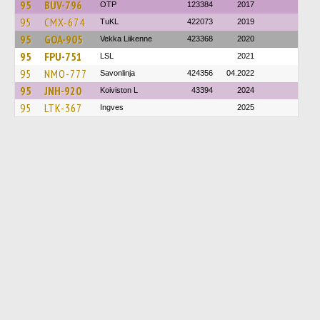
95
BUV-796
OTP
123384
2017
95
CMX-674
TuKL
422073
2019
95
GOA-905
Vekka Liikenne
423368
2020
95
FPU-751
LSL
2021
95
NMO-777
Savonlinja
424356
04.2022
95
JNH-920
Koiviston L
43394
2024
95
LTK-367
Ingves
2025