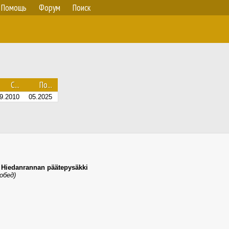
Помощь
Форум
Поиск
С...
По...
9.2010
05.2025
,
Hiedanrannan päätepysäkki
обед)