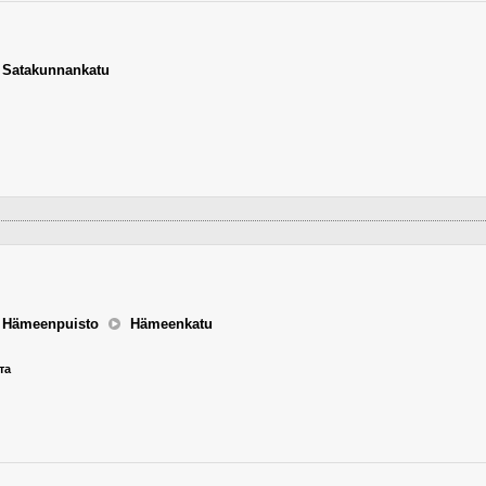
,
Satakunnankatu
,
Hämeenpuisto
Hämeenkatu
та