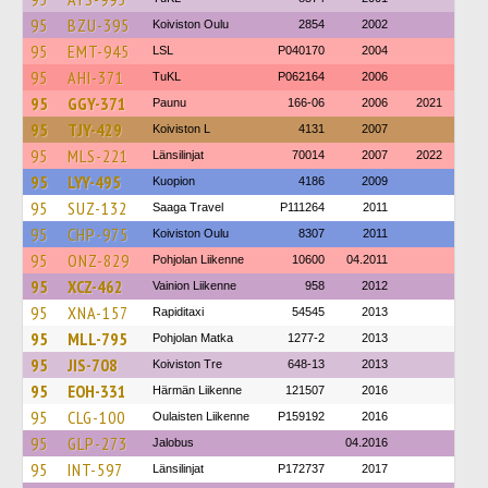
95
BZU-395
Koiviston Oulu
2854
2002
95
EMT-945
LSL
P040170
2004
95
AHI-371
TuKL
P062164
2006
95
GGY-371
Paunu
166-06
2006
2021
95
TJY-429
Koiviston L
4131
2007
95
MLS-221
Länsilinjat
70014
2007
2022
95
LYY-495
Kuopion
4186
2009
95
SUZ-132
Saaga Travel
P111264
2011
95
CHP-975
Koiviston Oulu
8307
2011
95
ONZ-829
Pohjolan Liikenne
10600
04.2011
95
XCZ-462
Vainion Liikenne
958
2012
95
XNA-157
Rapiditaxi
54545
2013
95
MLL-795
Pohjolan Matka
1277-2
2013
95
JIS-708
Koiviston Tre
648-13
2013
95
EOH-331
Härmän Liikenne
121507
2016
95
CLG-100
Oulaisten Liikenne
P159192
2016
95
GLP-273
Jalobus
04.2016
95
INT-597
Länsilinjat
P172737
2017