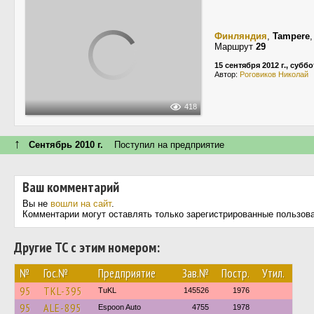
Финляндия
,
Tampere
Маршрут
29
15 сентября 2012 г., суббо
Автор:
Роговиков Николай
418
↑
Сентябрь 2010 г.
Поступил на предприятие
Ваш комментарий
Вы не
вошли на сайт
.
Комментарии могут оставлять только зарегистрированные пользов
Другие ТС с этим номером:
№
Гос.№
Предприятие
Зав.№
Постр.
Утил.
95
TKL-395
TuKL
145526
1976
95
ALE-895
Espoon Auto
4755
1978