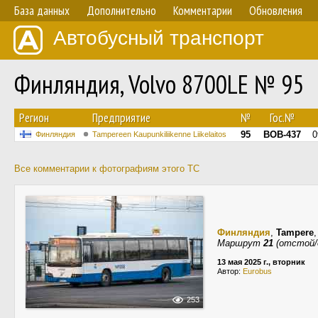
База данных
Дополнительно
Комментарии
Обновления
Автобусный транспорт
Финляндия, Volvo 8700LE № 95
Регион
Предприятие
№
Гос.№
95
BOB-437
0
Финляндия
Tampereen Kaupunkiliikenne Liikelaitos
Все комментарии к фотографиям этого ТС
Финляндия
,
Tampere
Маршрут
21
(отстой/
13 мая 2025 г., вторник
Автор:
Eurobus
253