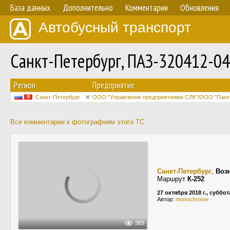
База данных
Дополнительно
Комментарии
Обновления
Автобусный транспорт
Санкт-Петербург, ПАЗ-320412-0
Регион
Предприятие
Санкт-Петербург
ООО "Управление предприятиями СЛК"/ООО "Пант
Все комментарии к фотографиям этого ТС
Санкт-Петербург
,
Воз
Маршрут
К-252
27 октября 2018 г., суббот
Автор:
monochrome
389