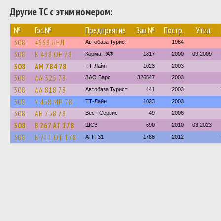
Другие ТС с этим номером:
№
Гос.№
Предприятие
Зав.№
Постр.
Утил.
308
4668 ЛЕЛ
Автобаза Турист
1984
308
В 438 ОЕ 78
Корма-РАФ
1817
2000
09.2009
308
АМ 784 78
ТТ-Лайн
1023
2003
308
АА 325 78
ЗАО Барс
326547
2003
308
АА 818 78
Автобаза Турист
441
2003
308
У 458 МР 78
ТТ-Лайн
1023
2003
308
АН 758 78
Вест-Сервис
49
2006
308
В 267 АТ 178
ШСЗ
690
2010
03.2023
308
В 711 ОТ 178
АТП-31
1788
2012