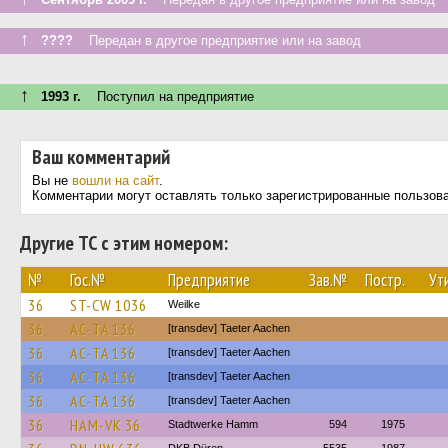
↑
????
Передан в другое предприятие или на завод
↑
1993 г.
Поступил на предприятие
Ваш комментарий
Вы не
вошли на сайт
.
Комментарии могут оставлять только зарегистрированные пользов
Другие ТС с этим номером:
№
Гос.№
Предприятие
Зав.№
Постр.
Ут
36
ST-CW 1036
Weilke
36
AC-TA 136
[transdev] Taeter Aachen
36
AC-TA 136
[transdev] Taeter Aachen
36
AC-TA 136
[transdev] Taeter Aachen
36
AC-TA 136
[transdev] Taeter Aachen
36
HAM-VK 36
Stadtwerke Hamm
594
1975