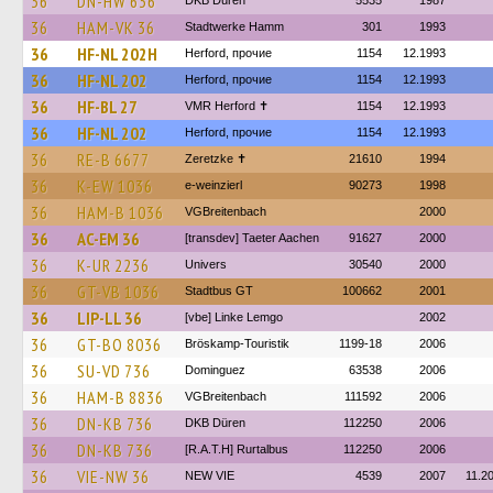
36
DN-HW 636
DKB Düren
5535
1987
36
HAM-VK 36
Stadtwerke Hamm
301
1993
36
HF-NL 202H
Herford, прочие
1154
12.1993
36
HF-NL 202
Herford, прочие
1154
12.1993
36
HF-BL 27
VMR Herford ✝
1154
12.1993
36
HF-NL 202
Herford, прочие
1154
12.1993
36
RE-B 6677
Zeretzke ✝
21610
1994
36
K-EW 1036
e-weinzierl
90273
1998
36
HAM-B 1036
VGBreitenbach
2000
36
AC-EM 36
[transdev] Taeter Aachen
91627
2000
36
K-UR 2236
Univers
30540
2000
36
GT-VB 1036
Stadtbus GT
100662
2001
36
LIP-LL 36
[vbe] Linke Lemgo
2002
36
GT-BO 8036
Bröskamp-Touristik
1199-18
2006
36
SU-VD 736
Dominguez
63538
2006
36
HAM-B 8836
VGBreitenbach
111592
2006
36
DN-KB 736
DKB Düren
112250
2006
36
DN-KB 736
[R.A.T.H] Rurtalbus
112250
2006
36
VIE-NW 36
NEW VIE
4539
2007
11.2