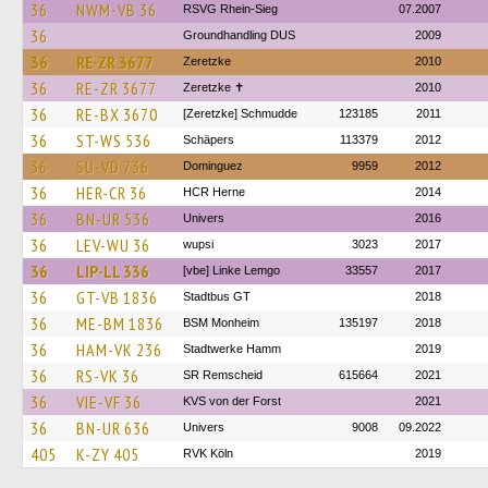
36
NWM-VB 36
RSVG Rhein-Sieg
07.2007
36
Groundhandling DUS
2009
36
RE-ZR 3677
Zeretzke
2010
36
RE-ZR 3677
Zeretzke ✝
2010
36
RE-BX 3670
[Zeretzke] Schmudde
123185
2011
36
ST-WS 536
Schäpers
113379
2012
36
SU-VD 736
Dominguez
9959
2012
36
HER-CR 36
HCR Herne
2014
36
BN-UR 536
Univers
2016
36
LEV-WU 36
wupsi
3023
2017
36
LIP-LL 336
[vbe] Linke Lemgo
33557
2017
36
GT-VB 1836
Stadtbus GT
2018
36
ME-BM 1836
BSM Monheim
135197
2018
36
HAM-VK 236
Stadtwerke Hamm
2019
36
RS-VK 36
SR Remscheid
615664
2021
36
VIE-VF 36
KVS von der Forst
2021
36
BN-UR 636
Univers
9008
09.2022
405
K-ZY 405
RVK Köln
2019