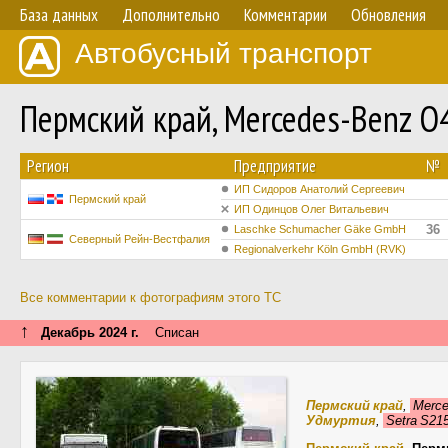
База данных
Дополнительно
Комментарии
Обновления
Автобусный транспорт
Пермский край, Mercedes-Benz 
Регион
Предприятие
№
ИП Сидоров Анатолий Сергеевич
Пермский край
ИП Одинцов Олег Витальевич
36
Laschke Schumacher Gäke GmbH
Северный Рейн-Вестфалия
Regionalverkehr Köln GmbH (RVK)
Все комментарии к фотографиям этого ТС
↑
Декабрь 2024 г.
Списан
Пермский край
,
Merce
Удмуртия
,
Setra S2